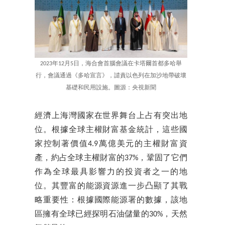
2023年12月5日，海合會首腦會議在卡塔爾首都多哈舉
行，會議通過《多哈宣言》，譴責以色列在加沙地帶破壞
基礎和民用設施。圖源：央視新聞
經濟上海灣國家在世界舞台上占有突出地
位。根據全球主權財富基金統計，這些國
家控制著價值4.9萬億美元的主權財富資
產，約占全球主權財富的37%，鞏固了它們
作為全球最具影響力的投資者之一的地
位。其豐富的能源資源進一步凸顯了其戰
略重要性：根據國際能源署的數據，該地
區擁有全球已經探明石油儲量的30%，天然