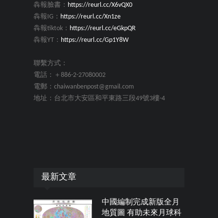
犇報臉書：
https://reurl.cc/X6vQX0
犇報IG：
https://reurl.cc/Xn1ze
犇報tiktok：
https://reurl.cc/eGkpQR
犇報YT：
https://reurl.cc/Gp1Y8W
聯繫方式：
電話：＋886-2-27080002
電郵：chaiwanbenpost@gmail.com
地址：台北市大安區和平東路三段49號3樓-4
最新文章
中國編制完成新版全月
地質圖 有助未來月球科