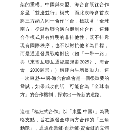
架的重構。中國與東盟、海合會既往合作
多呈「雙邊並行」模式，而此次峰會首次
將三方納入同一合作平台，標誌著「全球
南方」從鬆散聯合邁向機制化合作。這種
合作模式具有鮮明的非排他性，既不排斥
現有國際秩序，也不以對抗他者為目標，
而是通過發展戰略對接（如「一帶一路」
與《東盟互聯互通總體規劃2025》、海合
會「2030願景」）構建內生增長動力。這
一次東盟-中國-海合會峰會是一個很重要的
嘗試，如果成功的話，可能會為「全球南
方」的合作機制，探索出一條新的道路。
這種「樞紐式合作」以「東盟-中國+」為戰
略支點，旨在激發全球南方合作的「三角
動能」，通過產業鏈-創新鏈-資金鏈的立體