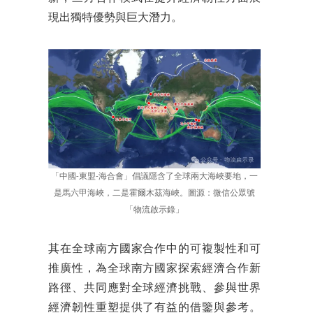
現出獨特優勢與巨大潛力。
「中國-東盟-海合會」倡議隱含了全球兩大海峽要地，一
是馬六甲海峽，二是霍爾木茲海峽。圖源：微信公眾號
「物流啟示錄」
其在全球南方國家合作中的可複製性和可
推廣性，為全球南方國家探索經濟合作新
路徑、共同應對全球經濟挑戰、參與世界
經濟韌性重塑提供了有益的借鑒與參考。