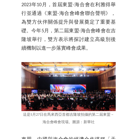
2023年10月，首屆東盟-海合會在利雅得舉
行並通過《東盟-海合會峰會聯合聲明》，
為雙方伙伴關係提升與發展奠定了重要基
礎。今年5月，第二屆東盟-海合會峰會在吉
隆坡舉行，雙方表示將探討建立高級別後
續機制以進一步落實峰會成果。
這是5月27日在馬來西亞首都吉隆坡拍攝的第二屆東盟－
海合會峰會現場。圖源：新華社