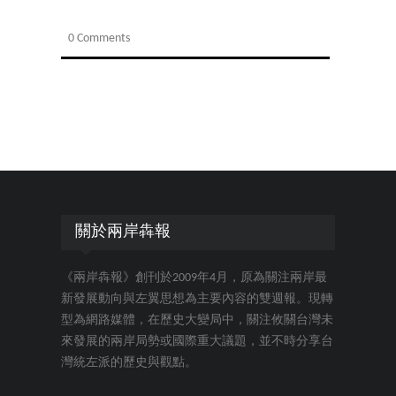
0 Comments
關於兩岸犇報
《兩岸犇報》創刊於2009年4月，原為關注兩岸最
新發展動向與左翼思想為主要內容的雙週報。現轉
型為網路媒體，在歷史大變局中，關注攸關台灣未
來發展的兩岸局勢或國際重大議題，並不時分享台
灣統左派的歷史與觀點。