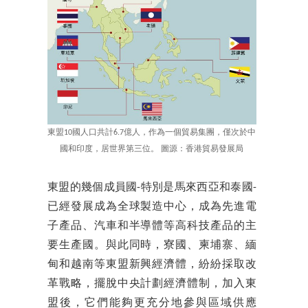
東盟10國人口共計6.7億人，作為一個貿易集團，僅次於中
國和印度，居世界第三位。 圖源：香港貿易發展局
東盟的幾個成員國-特別是馬來西亞和泰國-
已經發展成為全球製造中心，成為先進電
子產品、汽車和半導體等高科技產品的主
要生產國。與此同時，寮國、柬埔寨、緬
甸和越南等東盟新興經濟體，紛紛採取改
革戰略，擺脫中央計劃經濟體制，加入東
盟後，它們能夠更充分地參與區域供應