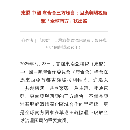
東盟-中國-海合會三方峰會：因應美關稅衝
擊「全球南方」找出路
◎作者｜花俊雄（台灣旅美政治評論員，曾任職
聯合國翻譯處30年）
2025年5月27日，首屆東南亞聯盟（東盟）
—中國—海灣合作委員會（海合會）峰會在
馬來西亞首都吉隆坡拉開帷幕。這場以
「共創機遇，共享繁榮」為主題、聯通東
亞、東南亞與西亞的三方峰會，不僅是亞
洲新興經濟體深化區域合作的里程碑，更
是全球南方國家在單邊主義陰霾下破解全
球治理困局的重要實踐。