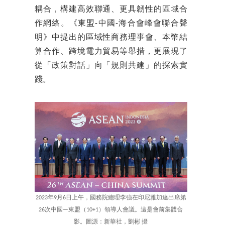
耦合，構建高效聯通、更具韌性的區域合
作網絡。《東盟-中國-海合會峰會聯合聲
明》中提出的區域性商務理事會、本幣結
算合作、跨境電力貿易等舉措，更展現了
從「政策對話」向「規則共建」的探索實
踐。
2023年9月6日上午，國務院總理李強在印尼雅加達出席第
26次中國—東盟（10+1）領導人會議。這是會前集體合
影。圖源：新華社，劉彬 攝