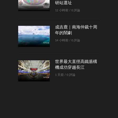
研站選址
12 小時前 / 0 評論
成吉鹿｜南海仲裁十周
年的鬧劇
14 小時前 / 0 評論
世界最大直徑高鐵盾構
機成功穿越長江
1 天前 / 0 評論