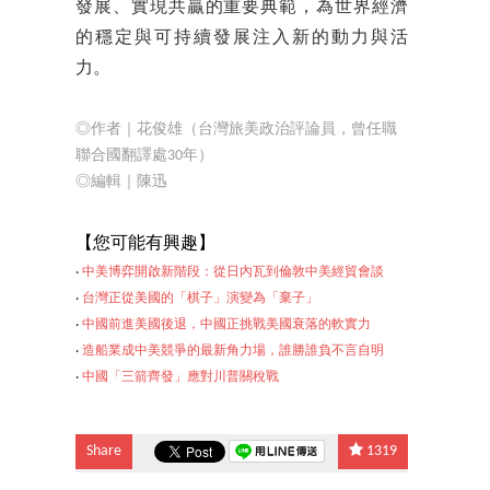
發展、實現共贏的重要典範，為世界經濟
的穩定與可持續發展注入新的動力與活
力。
◎作者｜花俊雄（台灣旅美政治評論員，曾任職
聯合國翻譯處30年）
◎編輯｜陳迅
【您
可能有興趣】
‧
中美博弈開啟新階段：從日內瓦到倫敦中美經貿會談
‧
台灣正從美國的「棋子」演變為「棄子」
‧
中國前進美國後退，中國正挑戰美國衰落的軟實力
‧
造船業成中美競爭的最新角力場，誰勝誰負不言自明
‧
中國「三箭齊發」應
對川普關稅戰
Share
1319