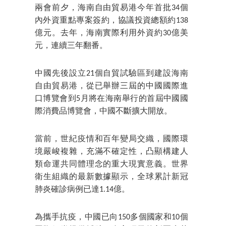
兩會前夕，海南自由貿易港今年首批34個
內外資重點專案簽約，協議投資總額約138
億元。去年，海南實際利用外資約30億美
元，連續三年翻番。
中國先後設立21個自貿試驗區到建設海南
自由貿易港，從已舉辦三屆的中國國際進
口博覽會到5月將在海南舉行的首屆中國國
際消費品博覽會，中國不斷擴大開放。
當前，世紀疫情和百年變局交織，國際環
境嚴峻複雜，充滿不確定性，凸顯構建人
類命運共同體理念的重大現實意義。世界
衛生組織的最新數據顯示，全球累計新冠
肺炎確診病例已達1.14億。
為攜手抗疫，中國已向150多個國家和10個