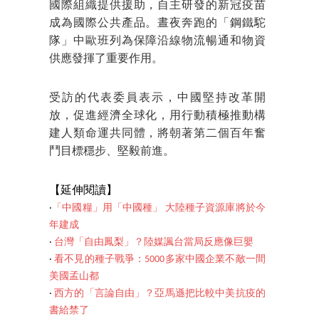
國際組織提供援助，自主研發的新冠疫苗
成為國際公共產品。晝夜奔跑的「鋼鐵駝
隊」中歐班列為保障沿線物流暢通和物資
供應發揮了重要作用。
受訪的代表委員表示，中國堅持改革開
放，促進經濟全球化，用行動積極推動構
建人類命運共同體，將朝著第二個百年奮
鬥目標穩步、堅毅前進。
【延伸閱讀】
‧
「中國糧」用「中國種」 大陸種子資源庫將於今
年建成
‧
台灣「自由鳳梨」？陸媒諷台當局反應像巨嬰
‧
看不見的種子戰爭：5000多家中國企業不敵一間
美國孟山都
‧
西方的「言論自由」？亞馬遜把比較中美抗疫的
書給禁了