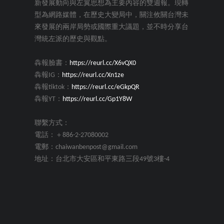
新發展動向與左翼思想為主要內容的雙週報。現轉
型為網路媒體，在歷史大變局中，關注攸關台灣未
來發展的兩岸局勢或國際重大議題，並不時分享台
灣統左派的歷史與觀點。
犇報臉書：
https://reurl.cc/X6vQX0
犇報IG：
https://reurl.cc/Xn1ze
犇報tiktok：
https://reurl.cc/eGkpQR
犇報YT：
https://reurl.cc/Gp1Y8W
聯繫方式：
電話：＋886-2-27080002
電郵：chaiwanbenpost@gmail.com
地址：台北市大安區和平東路三段49號3樓-4