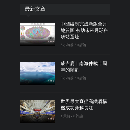
最新文章
中國編制完成新版全月
地質圖 有助未來月球科
研站選址
6 小時前 / 0 評論
成吉鹿｜南海仲裁十周
年的鬧劇
8 小時前 / 0 評論
世界最大直徑高鐵盾構
機成功穿越長江
1 天前 / 0 評論