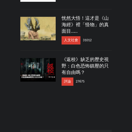
恍然大悟！這才是《山
海經》裡「怪物」的真
面目……
人文社會
31012
《返校》缺乏的歷史視
野：白色恐怖鎮壓的只
有自由嗎？
評論
27675