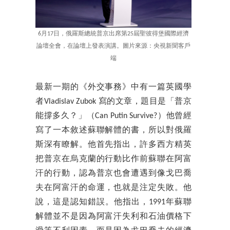
6月17日，俄羅斯總統普京出席第25屆聖彼得堡國際經濟
論壇全會，在論壇上發表演講。圖片來源：央視新聞客戶
端
最新一期的《外交事務》中有一篇英國學
者Vladislav Zubok 寫的文章，題目是「普京
能撐多久？」（Can Putin Survive?）他曾經
寫了一本敘述蘇聯解體的書，所以對俄羅
斯深有瞭解。他首先指出，許多西方精英
把普京在烏克蘭的行動比作前蘇聯在阿富
汗的行動，認為普京也會遭遇到像戈巴喬
夫在阿富汗的命運，也就是注定失敗。他
說，這是認知錯誤。他指出，1991年蘇聯
解體並不是因為阿富汗失利和石油價格下