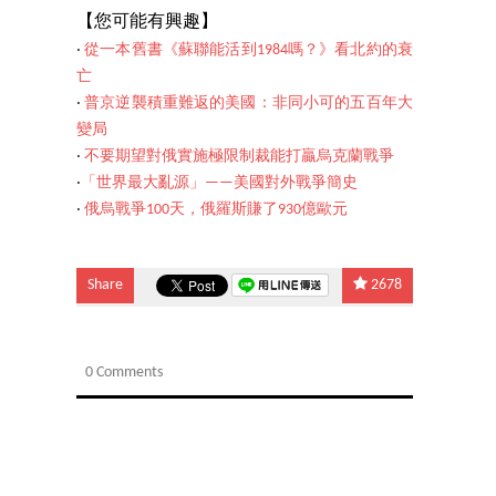
【您可能有興趣】
‧
從一本舊書《蘇聯能活到1984嗎？》看北約的衰
亡
‧
普京逆襲積重難返的美國：非同小可的五百年大
變局
‧
不要期望對俄實施極限制裁能打贏烏克蘭戰爭
‧
「世界最大亂源」——美國對外戰爭簡史
‧
俄烏戰爭100天，俄羅斯賺了930億歐元
Share
2678
0 Comments