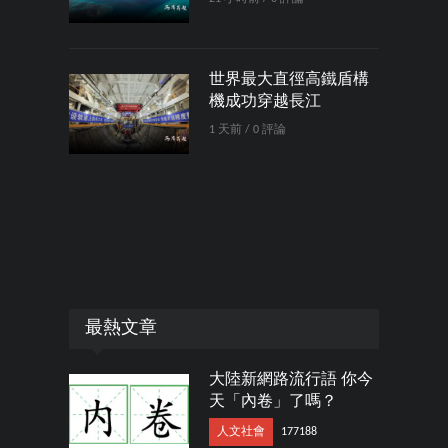
世界最大直徑高鐵盾構
機成功穿越長江
1 天前 / 0 評論
最熱文章
大陸新網路流行語 你今
天「內卷」了嗎？
人文社會
177188