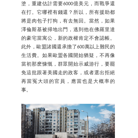
塗，重建估計需要6000億美元，而戰爭還
在打。它哪裡有錢還？所以，所有援助都
將是肉包子打狗，有去無回。當然，如果
澤倫斯基被掃地出門，逃到他在佛羅里達
的豪宅當寓公，新的政權肯定不會認帳。
此外，歐盟諸國還承擔了600萬以上難民的
生活費。如果歐盟各國開始猶疑，不再像
當初那麽慷慨，群眾開始示威游行，要罷
免這批跟著美國走的政客，或者選出拒絕
再當冤大頭的官員，應當也是大概率的
事。