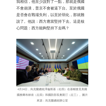
我相信，他至少說對了一點，那就是俄國
不會崩潰，普京不會被逼下台。至於俄國
是否會在戰場失利，以至於弱化，那就難
說了。他說：西方應當堅持下去。這是核
心問題：西方能夠堅持下去嗎？
4月24日，烏克蘭總統澤倫斯基（右四）在基輔會見美國
國務卿布林肯（左四）和國防部長奧斯汀（左三）。圖片
來源：烏克蘭總統辦公室