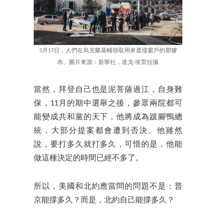
3月17日，人們在烏克蘭基輔領取用來遮擋窗戶的塑膠
布。圖片來源：新華社，迭戈·埃雷拉攝
當然，拜登自己也是泥菩薩過江，自身難
保，11月的期中選舉之後，參眾兩院都可
能變成共和黨的天下，他將成為跛腳鴨總
統，大部分提案都會遭到否決。他雖然
說，要打多久就打多久，可惜的是，他能
做這種決定的時間已經不多了。
所以，美國和北約應當問的問題不是：普
京能撐多久？而是，北約自己能撐多久？