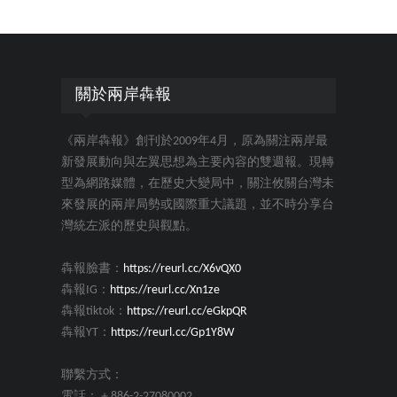
關於兩岸犇報
《兩岸犇報》創刊於2009年4月，原為關注兩岸最
新發展動向與左翼思想為主要內容的雙週報。現轉
型為網路媒體，在歷史大變局中，關注攸關台灣未
來發展的兩岸局勢或國際重大議題，並不時分享台
灣統左派的歷史與觀點。
犇報臉書：
https://reurl.cc/X6vQX0
犇報IG：
https://reurl.cc/Xn1ze
犇報tiktok：
https://reurl.cc/eGkpQR
犇報YT：
https://reurl.cc/Gp1Y8W
聯繫方式：
電話：＋886-2-27080002