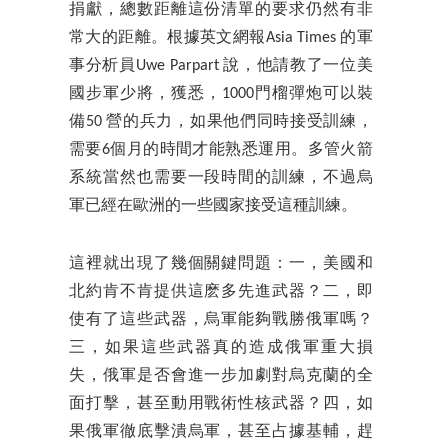
捐獻，總數距離這份清單的要求仍然有非
常大的距離。根據英文網報Asia Times 的軍
事分析員Uwe Parpart 說，他請教了一位美
國步軍少將，獲悉，1000門榴彈炮可以裝
備50 營的兵力，如果他們同時接受訓練，
需要6個月的時間才能熟悉運用。多管火箭
系統當然也需要一段時間的訓練，不過烏
軍已經在歐洲的一些國家接受這種訓練。
這裡就出現了幾個關鍵問題：一，美國和
北約肯不肯提供這麽多先進武器？二，即
使有了這些武器，烏軍能夠戰勝俄軍嗎？
三，如果這些武器真的造成俄軍重大損
失，俄軍是否會進一步加劇對烏克蘭的全
面打擊，甚至動用戰術性核武器？四，如
果俄軍徹底擊潰烏軍，甚至占據基輔，趕