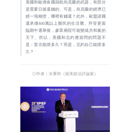
美國和歐洲各國捐助烏克蘭的武器，有部分
是需要日後還錢的。可是，烏克蘭的經濟已
經一塌糊塗，哪裡有錢還？此外，歐盟諸國
還承擔600萬以上難民的生活費。拜登更面
臨期中選舉後，參眾兩院可能變成共和黨的
天下。所以，美國和北約應當問的問題不
是：普京能撐多久？而是，北約自己能撐多
久？
◎作者｜水秉和（旅美政治評論家）