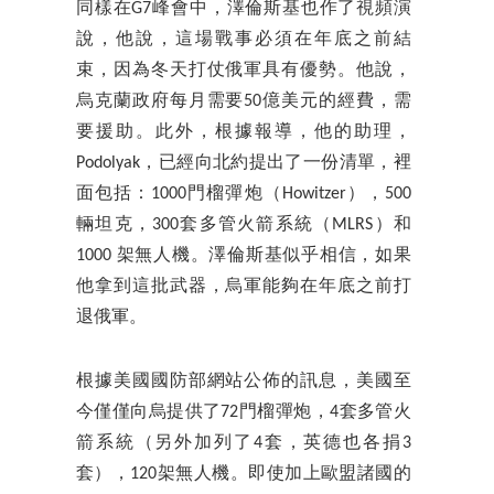
同樣在G7峰會中，澤倫斯基也作了視頻演
說，他說，這場戰事必須在年底之前結
束，因為冬天打仗俄軍具有優勢。他說，
烏克蘭政府每月需要50億美元的經費，需
要援助。此外，根據報導，他的助理，
Podolyak，已經向北約提出了一份清單，裡
面包括：1000門榴彈炮（Howitzer），500
輛坦克，300套多管火箭系統（MLRS）和
1000 架無人機。澤倫斯基似乎相信，如果
他拿到這批武器，烏軍能夠在年底之前打
退俄軍。
根據美國國防部網站公佈的訊息，美國至
今僅僅向烏提供了72門榴彈炮，4套多管火
箭系統（另外加列了4套，英德也各捐3
套），120架無人機。即使加上歐盟諸國的