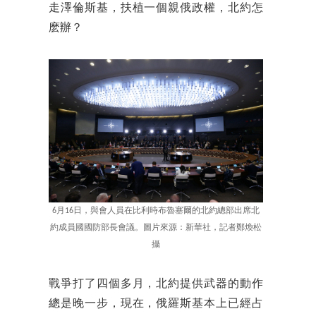
走澤倫斯基，扶植一個親俄政權，北約怎
麽辦？
6月16日，與會人員在比利時布魯塞爾的北約總部出席北
約成員國國防部長會議。圖片來源：新華社，記者鄭煥松
攝
戰爭打了四個多月，北約提供武器的動作
總是晚一步，現在，俄羅斯基本上已經占