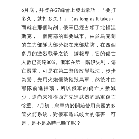
6月底，拜登在G7峰會上發出豪語：「要打
多久，就打多久！」（as long as it takes）
而就在那個時刻，俄軍已經占領了北頓涅
斯克，一個南部的重要城市。由於烏克蘭
的主力部隊大部分都在東部駐防，在四個
多月的激烈戰爭之後，據報導，它的傷亡
人數已高達80%。俄軍在第一階段失利，傷
亡嚴重，可是在第二階段改變戰法，步步
為營，先用火炮優勢摧毀烏軍，然後才由
部隊前進掃蕩，所以俄軍的傷亡人數減
少，還尚未獲得西方先進武器的烏軍傷亡
慘重。7月初，烏軍終於開始使用美國的多
管火箭系統，對俄軍造成較大的傷害，可
是，是不是為時已晚了呢？