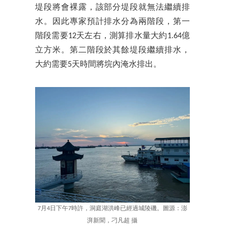
堤段將會裸露，該部分堤段就無法繼續排
水。因此專家預計排水分為兩階段，第一
階段需要12天左右，測算排水量大約1.64億
立方米。第二階段於其餘堤段繼續排水，
大約需要5天時間將垸內淹水排出。
7月4日下午7時許，洞庭湖洪峰已經過城陵磯。圖源：澎
湃新聞，刁凡超 攝