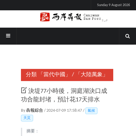
Sunday 9 August 2026
分類
「當代中國」
/
「大陸萬象」
決堤77小時後，洞庭湖決口成
功合龍封堵，預計花17天排水
By
犇報綜合
/ 2024-07-09 17:58:47 /
氣候
天災
摘要：