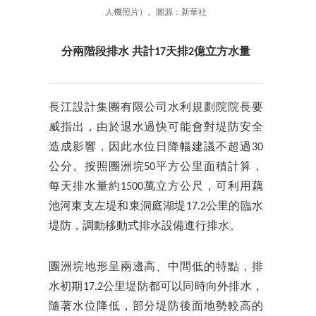
人機照片）。圖源：新華社
分兩階段排水
共計17天排2億立方水量
長江設計集團有限公司水利規劃院院長要
威指出，由於退水過快可能會對堤防安全
造成影響，因此水位日降幅建議不超過30
公分。按照團洲垸50平方公里面積計算，
每天排水量約1500萬立方公尺，可利用藕
池河東支左堤和東洞庭湖堤17.2公里的臨水
堤防，調動移動式排水設備進行排水。
團洲垸地形呈兩邊高、中間低的特點，排
水初期17.2公里堤防都可以同時向外排水，
隨著水位降低，部分堤防後面地勢較高的