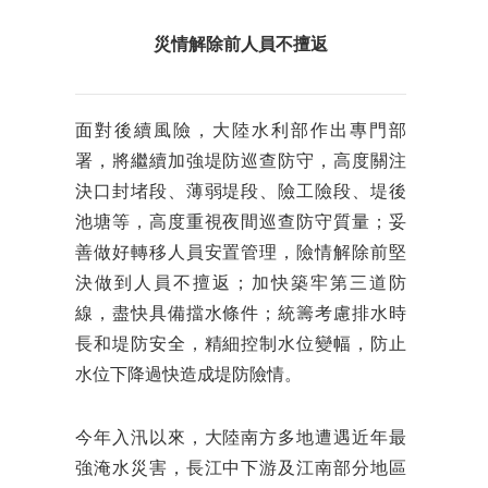
災情解除前人員不擅返
面對後續風險，大陸水利部作出專門部
署，將繼續加強堤防巡查防守，高度關注
決口封堵段、薄弱堤段、險工險段、堤後
池塘等，高度重視夜間巡查防守質量；妥
善做好轉移人員安置管理，險情解除前堅
決做到人員不擅返；加快築牢第三道防
線，盡快具備擋水條件；統籌考慮排水時
長和堤防安全，精細控制水位變幅，防止
水位下降過快造成堤防險情。
今年入汛以來，大陸南方多地遭遇近年最
強淹水災害，長江中下游及江南部分地區