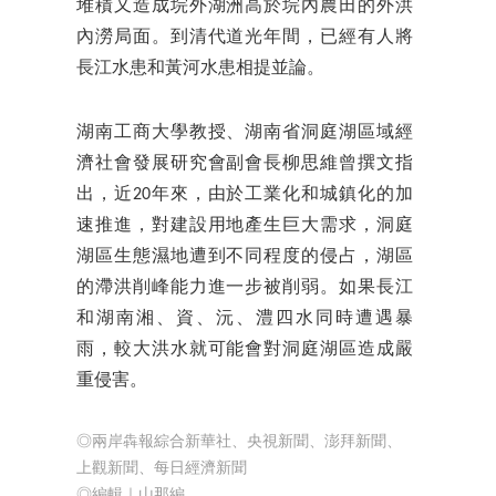
堆積又造成垸外湖洲高於垸內農田的外洪
內澇局面。到清代道光年間，已經有人將
長江水患和黃河水患相提並論。
湖南工商大學教授、湖南省洞庭湖區域經
濟社會發展研究會副會長柳思維曾撰文指
出，近20年來，由於工業化和城鎮化的加
速推進，對建設用地產生巨大需求，洞庭
湖區生態濕地遭到不同程度的侵占，湖區
的滯洪削峰能力進一步被削弱。如果長江
和湖南湘、資、沅、澧四水同時遭遇暴
雨，較大洪水就可能會對洞庭湖區造成嚴
重侵害。
◎兩岸犇報綜合新華社、央視新聞、澎拜新聞、
上觀新聞、每日經濟新聞
◎編輯｜山那編