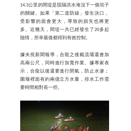
14.3公里的間堤是阻隔洪水淹沒下一個垸子
的關鍵。如果「第二道防線」發生決口，
受影響的面會更大，導致的損失也將更
多。近幾天，間堤一共已經發生了20多起
險情，所幸最後都得到有效控制。
據央視新聞報導，合龍之後截流壩還會加
高兩公尺，同時進行加寬作業。據專家表
示，合龍以後還要進行閉氣，防止水滲；
圍堰裡面有約兩億立方水量，排水工作需
要時間相對長一些。