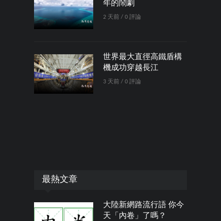
年的鬧劇
2 天前 / 0 評論
世界最大直徑高鐵盾構
機成功穿越長江
3 天前 / 0 評論
最熱文章
大陸新網路流行語 你今
天「內卷」了嗎？