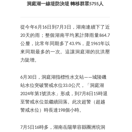
洞庭湖一線堤防決堤
轉移群眾5755人
從今年6月16日到7月3日，湖南連續下了近
20天的雨；整個湖南平均累計降雨量864.7
公釐，比常年同期多了43.9%，是1961年以
來同期最多的一次。這讓洞庭湖的抗洪壓
力陡增。
6月30日，洞庭湖指標性水文站——城陵磯
站水位突破警戒水位33.0公尺，「洞庭湖
2024年第1號洪水」形成，到7月8日15時退
至警戒水位並繼續回落。此次超警（超越
警戒水位）時長達198個小時。
7月5日16時多，湖南岳陽華容縣團洲垸洞