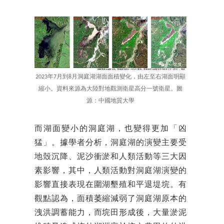
2023年7月到8月洞庭湖湖面面積變化，由左至右湖面明顯
縮小。資料來源為大陸對地觀測衛星高分一號衛星。圖
源：中國地質大學
而湖面變小的洞庭湖，也變得更加「凶
猛」。據學者分析，洞庭湖的演變主要受
地殼沉降、泥沙衝淤和人類活動等三大因
素影響，其中，人類活動對洞庭湖演變的
影響直接表現在圍湖墾殖和平退堤垸。有
觀點認為，面積萎縮減弱了洞庭湖原本的
洩洪調蓄能力，而垸田形成後，大量淤泥