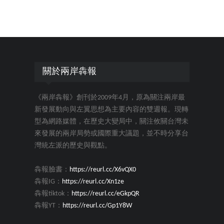
關於兩岸犇報
《兩岸犇報》創刊於2009年4月，原為關注兩岸最
新發展動向與左翼思想為主要內容的雙週報。現轉
型為網路媒體，在歷史大變局中，關注攸關台灣未
來發展的兩岸局勢或國際重大議題，並不時分享台
灣統左派的歷史與觀點。
犇報臉書：
https://reurl.cc/X6vQX0
犇報IG：
https://reurl.cc/Xn1ze
犇報tiktok：
https://reurl.cc/eGkpQR
犇報YT：
https://reurl.cc/Gp1Y8W