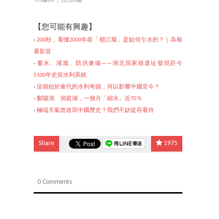
【您可能
有興趣】
‧
200秒，看懂2000年前「都江堰」是如何引水的？｜犇報
看影音
‧
蓄水、灌溉、防洪兼備——湖北屈家嶺遺址發現距今
5100年史前水利系統
‧
這個始於秦代的水利奇蹟，何以影響中國至今？
‧
鄱陽湖、洞庭湖，一個月「縮水」近70％
‧
極端天氣曾改寫中國
歷史？我們不妨從容看待
Share
1975
0 Comments