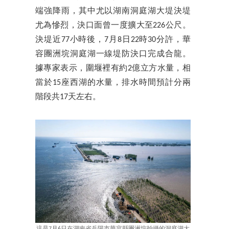
端強降雨，其中尤以湖南洞庭湖大堤決堤
尤為慘烈，決口面曾一度擴大至226公尺。
決堤近77小時後，7月8日22時30分許，華
容團洲垸洞庭湖一線堤防決口完成合龍。
據專家表示，圍堰裡有約2億立方水量，相
當於15座西湖的水量，排水時間預計分兩
階段共17天左右。
這是7月6日在湖南省岳陽市華容縣團洲垸拍攝的洞庭湖大