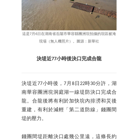
這是7月6日在湖南省岳陽市華容縣團洲垸拍攝的垸區被淹
現場（無人機照片）。圖源：新華社
決堤近77小時後決口完成合龍
決堤近77小時後，7月8日22時30分許，湖
南華容團洲垸洞庭湖一線堤防決口完成合
龍。合龍後將有利於加快垸內排澇和災後
重建，有利於減輕「第二道防線」錢團間
堤的壓力。
錢團間堤距離決口處幾公里遠，這條長約