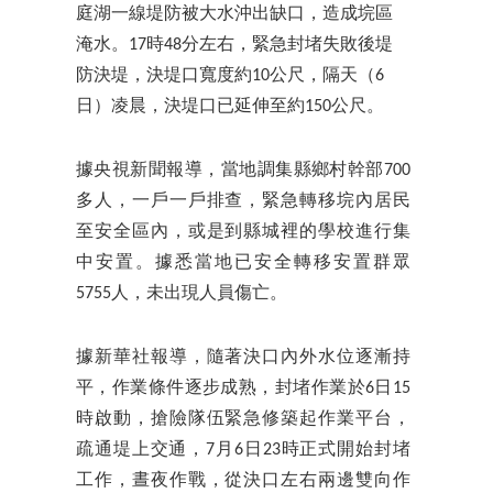
庭湖一線堤防被大水沖出缺口，造成垸區
淹水。17時48分左右，緊急封堵失敗後堤
防決堤，決堤口寬度約10公尺，隔天（6
日）凌晨，決堤口已延伸至約150公尺。
據央視新聞報導，當地調集縣鄉村幹部700
多人，一戶一戶排查，緊急轉移垸內居民
至安全區內，或是到縣城裡的學校進行集
中安置。據悉當地已安全轉移安置群眾
5755人，未出現人員傷亡。
據新華社報導，隨著決口內外水位逐漸持
平，作業條件逐步成熟，封堵作業於6日15
時啟動，搶險隊伍緊急修築起作業平台，
疏通堤上交通，7月6日23時正式開始封堵
工作，晝夜作戰，從決口左右兩邊雙向作