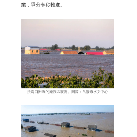
業，爭分奪秒推進。
決堤口附近的淹沒區狀況。圖源：岳陽市水文中心