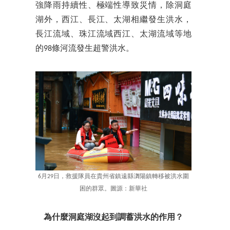
強降雨持續性、極端性導致災情，除洞庭
湖外，西江、長江、太湖相繼發生洪水，
長江流域、珠江流域西江、太湖流域等地
的98條河流發生超警洪水。
6月29日，救援隊員在貴州省鎮遠縣㵲陽鎮轉移被洪水圍
困的群眾。圖源：新華社
為什麼洞庭湖沒起到調蓄洪水的作用？