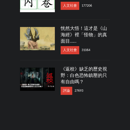
人文社會
177206
恍然大悟！這才是《山
海經》裡「怪物」的真
面目……
人文社會
31064
《返校》缺乏的歷史視
野：白色恐怖鎮壓的只
有自由嗎？
評論
27693