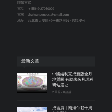
聯繫方式：
電話：＋886-2-27080002
電郵：chaiwanbenpost@gmail.com
地址：台北市大安區和平東路三段49號3樓-4
最新文章
中國編制完成新版全月
地質圖 有助未來月球科
研站選址
2 天前 / 0 評論
成吉鹿｜南海仲裁十周