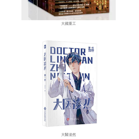
大國重工
大醫淩然