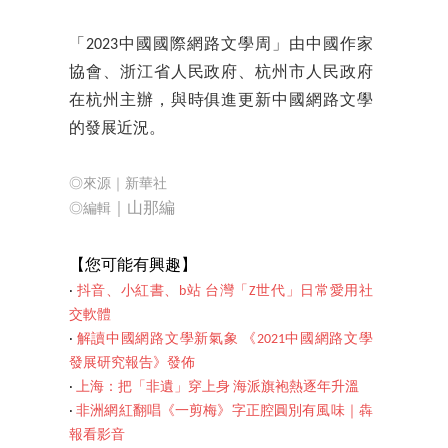
「2023中國國際網路文學周」由中國作家
協會、浙江省人民政府、杭州市人民政府
在杭州主辦，與時俱進更新中國網路文學
的發展近況。
◎來源｜新華社
｜山那編
◎編輯
【您可能
有興趣】
‧
抖音、小紅書、b站 台灣「Z世代」日常愛用社
交軟體
‧
解讀中國網路文學新氣象 《2021中國網路文學
發展研究報告》發佈
‧
上海：把「非遺」穿上身 海派旗袍熱逐年升溫
‧
非洲網紅翻唱《一剪梅》字正腔圓別有風味｜犇
報看影音