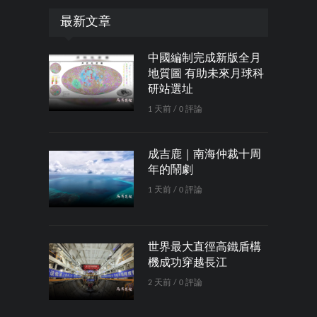
最新文章
中國編制完成新版全月
地質圖 有助未來月球科
研站選址
1 天前 / 0 評論
成吉鹿｜南海仲裁十周
年的鬧劇
1 天前 / 0 評論
世界最大直徑高鐵盾構
機成功穿越長江
2 天前 / 0 評論