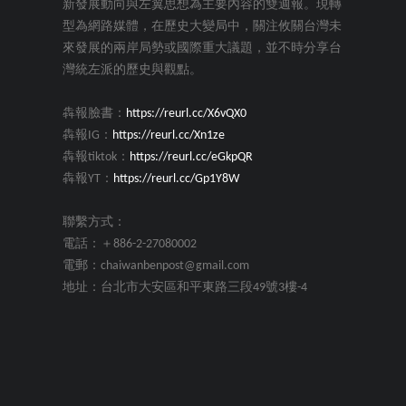
新發展動向與左翼思想為主要內容的雙週報。現轉
型為網路媒體，在歷史大變局中，關注攸關台灣未
來發展的兩岸局勢或國際重大議題，並不時分享台
灣統左派的歷史與觀點。
犇報臉書：
https://reurl.cc/X6vQX0
犇報IG：
https://reurl.cc/Xn1ze
犇報tiktok：
https://reurl.cc/eGkpQR
犇報YT：
https://reurl.cc/Gp1Y8W
聯繫方式：
電話：＋886-2-27080002
電郵：chaiwanbenpost@gmail.com
地址：台北市大安區和平東路三段49號3樓-4