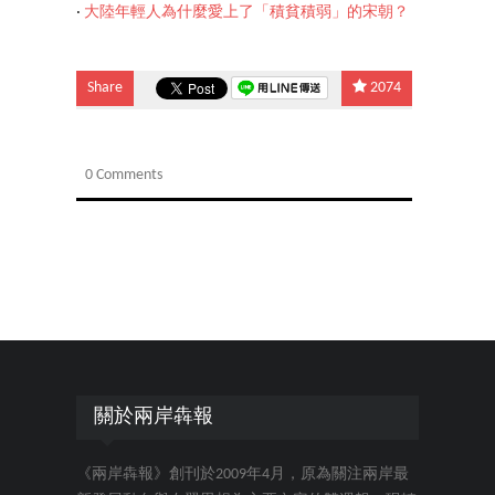
‧
大陸年輕人為什麼愛上了「積貧積弱」的宋朝？
Share
2074
0 Comments
關於兩岸犇報
《兩岸犇報》創刊於2009年4月，原為關注兩岸最