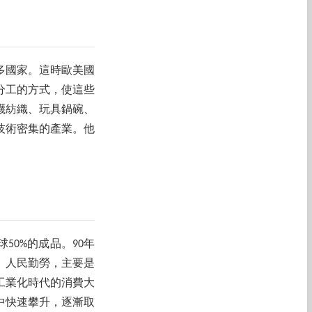
多國家。這時歐美國
分工的方式，使這些
襪紡織、玩具鍋碗、
技術密集的產業。他
0%的成品。90年
、人民勤勞，主要是
工業化時代的消費大
中快速攀升，逐漸取