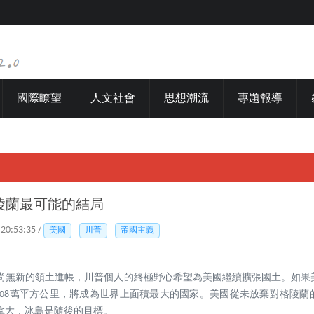
國際瞭望
人文社會
思想潮流
專題報導
陵蘭最可能的結局
 20:53:35 /
美國
川普
帝國主義
國尚無新的領土進帳，川普個人的終極野心希望為美國繼續擴張國土。如果
,208萬平方公里，將成為世界上面積最大的國家。美國從未放棄對格陵
拿大，冰島是隨後的目標。