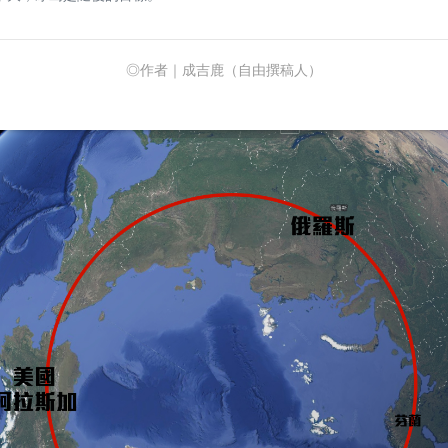
◎作者｜成吉鹿（自由撰稿人）