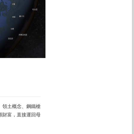
織、領土概念、鋼鐵槍
源財富，直接運回母