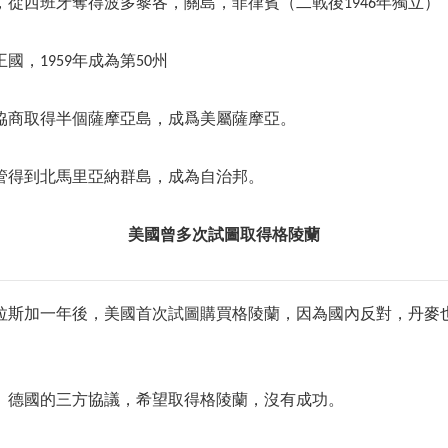
後，從西班牙奪得波多黎各，關島，菲律賓（二戰後1946年獨立）
王國，1959年成為第50州
國協商取得半個薩摩亞島，成爲美屬薩摩亞。
託管得到北馬里亞納群島，成為自治邦。
美國曾多次試圖取得格陵蘭
下阿拉斯加一年後，美國首次試圖購買格陵蘭，因為國內反對，丹麥
麥、德國的三方協議，希望取得格陵蘭，沒有成功。