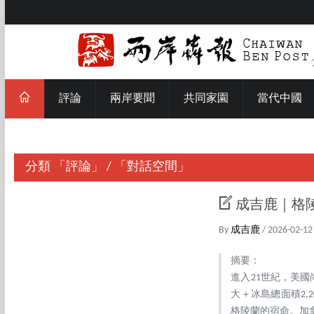
評論
兩岸要聞
共同家園
當代中國
分類
「評論」
/
「對話空間」
成吉鹿｜格
By
成吉鹿
/ 2026-02-12
摘要：
進入21世紀，美
大＋冰島總面積2
格陵蘭的宿命。加