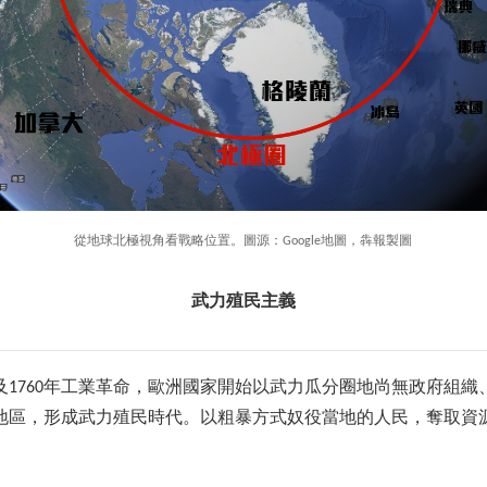
從地球北極視角看戰略位置。圖源：Google地圖，犇報製圖
武力殖民主義
代及1760年工業革命，歐洲國家開始以武力瓜分圈地尚無政府組
地區，形成武力殖民時代。以粗暴方式奴役當地的人民，奪取資