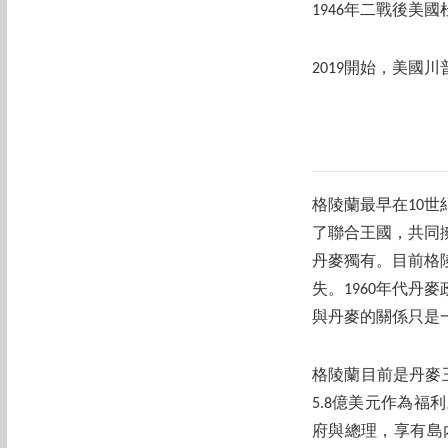
1946年二戰後美
2019開始，美
格陵蘭最早在10世
了聯合王國，共同
丹麥獨有。目前格陵
失。1960年代丹
與丹麥的關係只是
格陵蘭目前是丹麥王國
5.8億美元作為福
府與總理，享有島