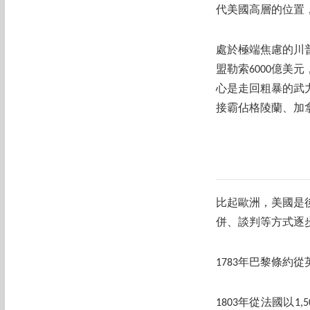
代美國高層的位置
處於極端焦慮的川
盟勒索6000億美元
心是走回粗暴的武
接霸佔格陵蘭、加
比起歐洲，美國是後
併、談判等方式逐
1783年巴黎條約
1803年從法國以