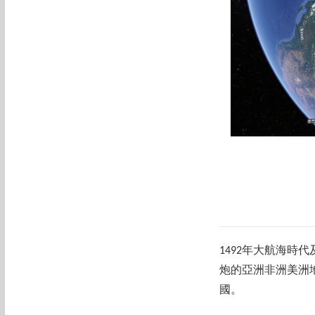
1492年大航海時
炮的亞洲非洲美洲
國。