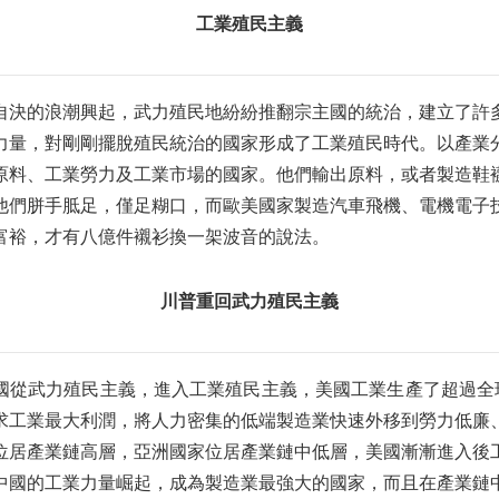
工業殖民主義
自決的浪潮興起，武力殖民地紛紛推翻宗主國的統治，建立了許
力量，對剛剛擺脫殖民統治的國家形成了工業殖民時代。以產業
原料、工業勞力及工業市場的國家。他們輸出原料，或者製造鞋
他們胼手胝足，僅足糊口，而歐美國家製造汽車飛機、電機電子
富裕，才有八億件襯衫換一架波音的說法。
川普重回武力殖民主義
國從武力殖民主義，進入工業殖民主義，美國工業生產了超過全球5
求工業最大利潤，將人力密集的低端製造業快速外移到勞力低廉
位居產業鏈高層，亞洲國家位居產業鏈中低層，美國漸漸進入後
，中國的工業力量崛起，成為製造業最強大的國家，而且在產業鏈