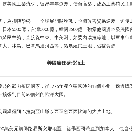
，使美國工業流失，貿易年年逆差，債台高築，成為工業殖民主
普，為扭轉頹勢，向全球展開關稅戰，企圖改善貿易逆差，迫使
，日本5500億，台灣5000億，韓國3500億，強索他國資本發
力殖民主義，直接從中東、中美洲，如委內瑞拉等地，以軍事行
拿大、冰島、巴拿馬運河區等，拓展殖民土地，佔據資源。
美國瘋狂擴張領土
起的武力殖民國家，從1776年獨立建國時的13個小州，透過
步擴張到目前50個州的跨洋大國。
從英國獲得阿巴拉契亞山脈以西至密西西比河的大片土地。
1,500萬美元購得路易斯安那地區，從墨西哥灣直到加拿大，包含