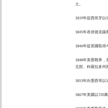
土。
1819年從西班牙
1845年吞併德克
1846年從英國取
1848年美墨戰爭
北部、科羅拉多州
1853年向墨西哥
1867年美國以72