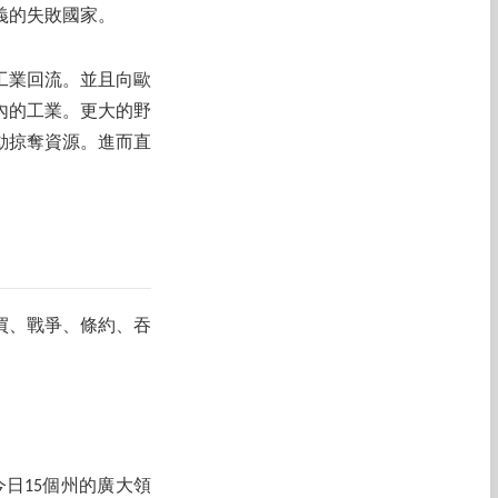
義的失敗國家。
工業回流。並且向歐
展國內的工業。更大的野
動掠奪資源。進而直
購買、戰爭、條約、吞
今日15個州的廣大領