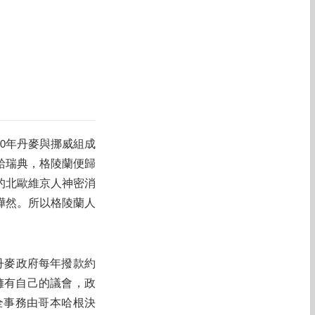
80年丹麥與挪威組成
給瑞典，格陵蘭便歸
來的北歐維京人神密消
起嘩然。所以格陵蘭人
），丹麥政府每年撥款約
，擁有自己的議會，政
全事務由哥本哈根決