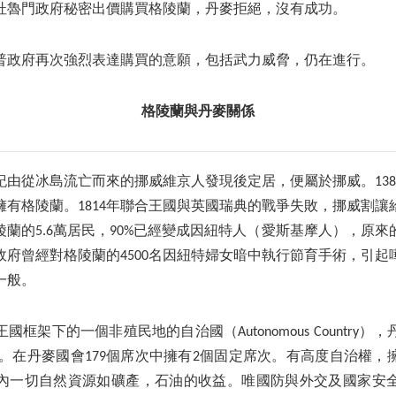
國杜魯門政府秘密出價購買格陵蘭，丹麥拒絕，沒有成功。
國川普政府再次強烈表達購買的意願，包括武力威脅，仍在進行。
格陵蘭與丹麥關係
紀由從冰島流亡而來的挪威維京人發現後定居，便屬於挪威。13
擁有格陵蘭。1814年聯合王國與英國瑞典的戰爭失敗，挪威割讓
蘭的5.6萬居民，90%已經變成因紐特人（愛斯基摩人），原
麥政府曾經對格陵蘭的4500名因紐特婦女暗中執行節育手術，引
一般。
框架下的一個非殖民地的自治國（Autonomous Country
利。在丹麥國會179個席次中擁有2個固定席次。有高度自治權
內一切自然資源如礦產，石油的收益。唯國防與外交及國家安