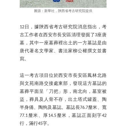
圖源：新華社，陝西省考古研究院提供
12日，據陝西省考古研究院消息指出，考
古工作者在西安市長安區清理發掘了3座唐
墓，其中一座墓葬裡出土的一方墓誌是由
唐代著名文學家、書法家柳公權撰文並書
寫。
這一考古項目位於西安市長安區鳳林北路
與文苑南路交接處東部，發現這方墓誌的
墓葬平面呈「刀把」形，南北向，墓室被
盜，葬具及人骨不存，出土塔式罐蓋、陶
半身俑、陶狗及墓誌。墓誌長76.7釐米、寬
77.1釐米、厚14.5釐米，墓誌正面刻字42
行，滿行45字。