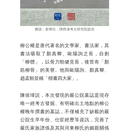
圖源：新華社，陝西省考古研究院提供
柳公權是唐代著名的文學家、書法家，其
書法吸取了顏真卿、歐陽詢之長，自創
「柳體」，以骨力勁健見長，後世有「顏
筋柳骨」的美譽。他與歐陽詢、顏真卿、
趙孟頫並稱「楷書四大家」。
陳徐瑋説，本次發現的嚴公貺墓誌是現存
唯一經考古發掘、有明確出土地點的柳公
權晚年撰書的墓誌，不僅補充了缺載的嚴
公貺生卒年份、仕宦經歷等資訊，完善了
嚴氏家族譜係及其與河東柳氏的姻親關係