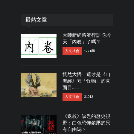
最熱文章
大陸新網路流行語 你今
天「內卷」了嗎？
人文社會
177188
恍然大悟！這才是《山
海經》裡「怪物」的真
面目……
人文社會
31012
《返校》缺乏的歷史視
野：白色恐怖鎮壓的只
有自由嗎？