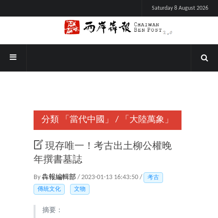
Saturday 8 August 2026
分類
「當代中國」
/
「大陸萬象」
現存唯一！考古出土柳公權晚
年撰書墓誌
By
犇報編輯部
/ 2023-01-13 16:43:50 /
考古
傳統文化
文物
摘要：