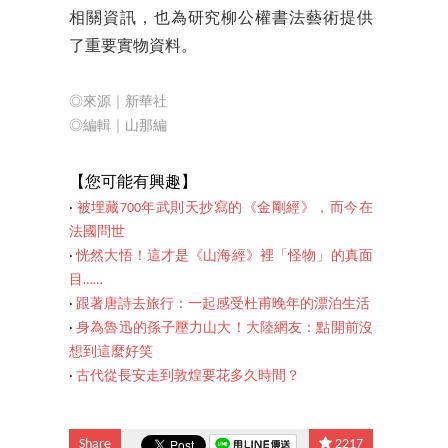
相關資訊，也為研究柳公權書法藝術提供
了重要實物資料。
◎來源｜新華社
◎編輯｜山那編
【您可
能有興趣】
‧
被埋藏700年武則天抄寫的《金剛經》，而今在
法國問世
‧
恍然大悟！這才是《山海經》裡「怪物」的真面
目……
‧
跟著唐詩去旅行：一起感受杜甫晚年的漂泊生活
‧
身為魯迅的孫子壓力山大！大陸網友：點開前沒
想到這麼好笑
‧
古代從長安走到敦煌要花多久時間？
Share
2217