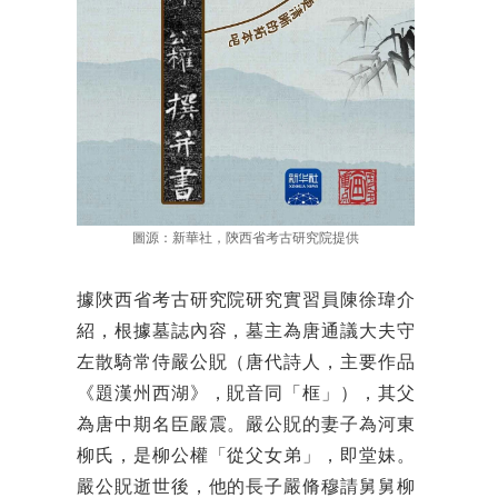
圖源：新華社，陝西省考古研究院提供
據陜西省考古研究院研究實習員陳徐瑋介
紹，根據墓誌內容，墓主為唐通議大夫守
左散騎常侍嚴公貺（唐代詩人，主要作品
《題漢州西湖》，貺音同「框」），其父
為唐中期名臣嚴震。嚴公貺的妻子為河東
柳氏，是柳公權「從父女弟」，即堂妹。
嚴公貺逝世後，他的長子嚴脩穆請舅舅柳