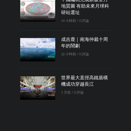
中國編制完成新版全月
地質圖 有助未來月球科
研站選址
19 小時前 / 0 評論
成吉鹿｜南海仲裁十周
年的鬧劇
22 小時前 / 0 評論
世界最大直徑高鐵盾構
機成功穿越長江
1 天前 / 0 評論