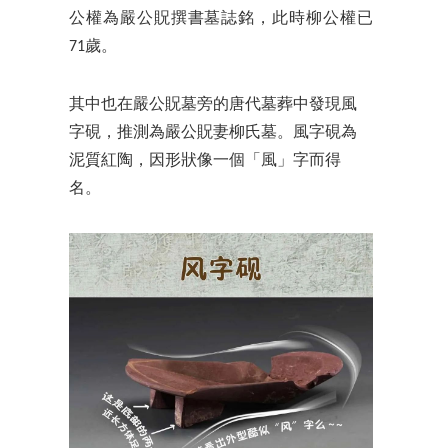
公權為嚴公貺撰書墓誌銘，此時柳公權已
71歲。
其中也在嚴公貺墓旁的唐代墓葬中發現
風
字硯，
推測為嚴公貺妻柳氏墓。
風字硯為
泥質紅陶，因形狀像一個「風」字而得
名。