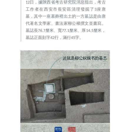
12日，據陝西省考古研究院消息指出，考古
工作者在西安市長安區清理發掘了3座唐
墓，其中一座墓葬裡出土的一方墓誌是由唐
代著名文學家、書法家柳公權撰文並書寫。
墓誌長76.7釐米、寬77.1釐米、厚14.5釐米，
墓誌正面刻字42行，滿行45字。