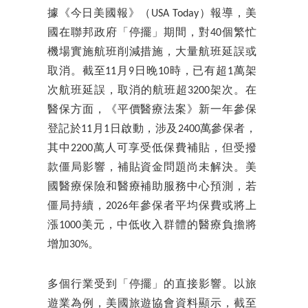
據《今日美國報》（USA Today）報導，美
國在聯邦政府「停擺」期間，對40個繁忙
機場實施航班削減措施，大量航班延誤或
取消。截至11月9日晚10時，已有超1萬架
次航班延誤，取消的航班超3200架次。在
醫保方面，《平價醫療法案》新一年參保
登記於11月1日啟動，涉及2400萬參保者，
其中2200萬人可享受低保費補貼，但受撥
款僵局影響，補貼資金問題尚未解決。美
國醫療保險和醫療補助服務中心預測，若
僵局持續，2026年參保者平均保費或將上
漲1000美元，中低收入群體的醫療負擔將
增加30%。
多個行業受到「停擺」的直接影響。以旅
遊業為例，美國旅遊協會資料顯示，截至