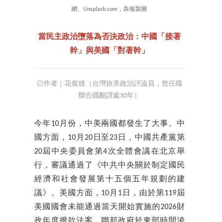
網、Unsplash.com，犇報製圖
當民主政治墮落為否決政治：中國「接著
幹」與美國「對著幹」
◎作者｜花俊雄（台灣旅美政治評論員，曾任職
聯合國翻譯處30年）
今年10月份，中美兩國都發生了大事。中
國方面，10月20日至23日，中國共產黨第
20屆中央委員會第4次全體會議在北京舉
行，審議通過了《中共中央關於制定國民
經濟和社會發展第十五個五年規劃的建
議》。美國方面，10月1日，由於第119屆
美國國會未能通過當天開始實施的2026財
政年度撥款法案，聯邦政府於東部時間淩