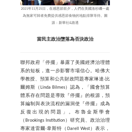
2021年11月25日，在感恩節前夕，人們在美國洛杉磯一處
為無家可歸者免費提供感恩節食物的地點排隊等待。圖
源：新華社&路透
當民主政治墮落為否決政治
聯邦政府「停擺」暴露了美國經濟治理體
系的短板，進一步影響市場信心。哈佛大
學教授、預算和公共財政問題專家琳達·比
爾姆斯（Linda Bilmes）認為，「國會預算
體系存在問題是導致『停擺』的根源，預
算編制與表決流程的漏洞使『停擺』成為
反復出現的問題」。布魯金斯學會
（Brookings Institution）研究員、政治治理
專家達雷爾·韋斯特（Darell West）表示，