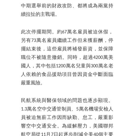
中期選舉前的財政攻防、都將成為兩黨持
續拉扯的主戰場。
此次停擺期間。約67萬名雇員被迫休假，
另有73萬名雇員繼續工作但未獲薪酬，停
擺結束後，這些雇員將補發薪資，並保障
職位不被隨意撤銷。同時，超過4200萬美
國人，其中包括1200萬名兒童與300萬名老
人依賴的食品援助項目曾因資金中斷面臨
嚴重風險。
民航系統與醫保領域的問題也逐步顯現。
1.3萬名空中交通管制員、5萬名機場安檢人
員被迫無薪工作因而缺勤、怠工，嚴重影
響空中交通安全。為緩解壓力，美國聯邦
航空局從11月7日起逐步削減全美40個主要