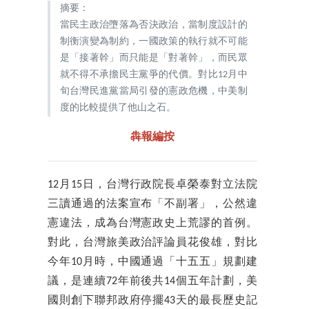
摘要：
當民主政治墮落為否決政治，當制度設計的
制衡演變為制約，一國政策的執行就不可能
是「接著幹」而只能是「對著幹」，而民眾
就不得不承擔民主黨爭的代價。對比12月中
旬台灣民進黨當局引發的憲政危機，中美制
度的比較提供了他山之石。
犇報編按
12月15日，台灣行政院長卓榮泰對立法院
三讀通過的法案宣布「不副署」，公然違
憲違法，成為台灣憲政史上荒謬的首例。
對此，台灣旅美政治評論員花俊雄，對比
今年10月時，中國通過「十五五」規劃建
議，是連續72年前後共14個五年計劃，美
國則創下聯邦政府停擺43天的最長歷史記