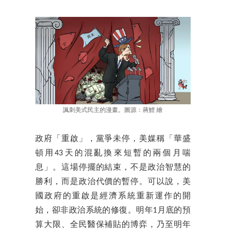
諷刺美式民主的漫畫。圖源：蔣鯉 繪
政府「重啟」，黨爭未停，美媒稱「華盛
頓用43天的混亂換來短暫的兩個月喘
息」。這場停擺的結束，不是政治智慧的
勝利，而是政治代價的暫停。可以說，美
國政府的重啟是經濟系統重新運作的開
始，卻非政治系統的修復。明年1月底的預
算大限、全民醫保補貼的博弈，乃至明年