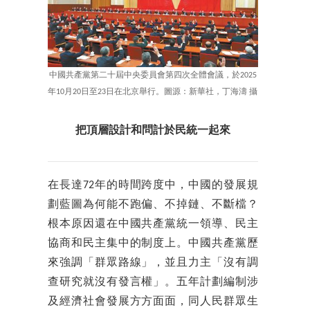
中國共產黨第二十屆中央委員會第四次全體會議，於2025
年10月20日至23日在北京舉行。圖源：新華社，丁海濤 攝
把頂層設計和問計於民統一起來
在長達72年的時間跨度中，中國的發展規
劃藍圖為何能不跑偏、不掉鏈、不斷檔？
根本原因還在中國共產黨統一領導、民主
協商和民主集中的制度上。中國共產黨歷
來強調「群眾路線」，並且力主「沒有調
查研究就沒有發言權」。五年計劃編制涉
及經濟社會發展方方面面，同人民群眾生