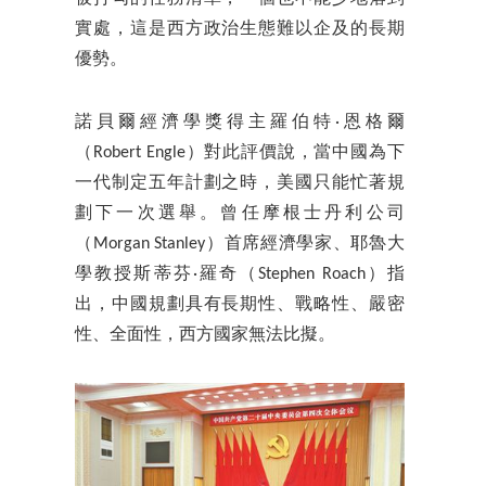
實處，這是西方政治生態難以企及的長期
優勢。
諾貝爾經濟學獎得主羅伯特·恩格爾
（Robert Engle）對此評價說，當中國為下
一代制定五年計劃之時，美國只能忙著規
劃下一次選舉。曾任摩根士丹利公司
（Morgan Stanley）首席經濟學家、耶魯大
學教授斯蒂芬·羅奇（Stephen Roach）指
出，中國規劃具有長期性、戰略性、嚴密
性、全面性，西方國家無法比擬。