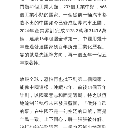
門類41個工業大類，207個工業中類，666
個工業小類的國家。一個從前一輛汽車都
造不出的中國如今已變成世界汽車王國，
2024年產銷累計完成3128.2萬和3143.6萬
輛，連續16年穩居全球第一。中國用幾十
年走過發達國家幾百年所走工業化歷程。
靠的就是先認準方向，再一個五年一個五
年接著幹。
放眼全球，恐怕再也找不到第二個國家，
能像中國這樣，連續72年、前後14個五年
計劃，以國家意志和固定週期，持之以恆
地編制並執行未來發展藍圖。「做好自己
的事」在中國不是一句空泛的口號，而是
全民一致、上下同心，將一張張被分解、
被打勾的任務清單，一個也不能少地落到