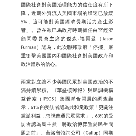
國際社會對美國治理能力的信任度有所下
降，近期外資流入美國市場的增速已放緩
5%，這可能對美國經濟長期活力產生影
響」。曾在歐巴馬政府時期擔任白宮經濟
顧問委員會主席的傑森·福爾曼（Jason
Furman）認為，此次聯邦政府「停擺」嚴
重衝擊美國國內和國際社會對美國政府和
政治體系的信心。
兩黨對立讓不少美國民眾對美國政治的不
滿持續累積。《華盛頓郵報》與民調機構
益普索（IPSOS）集團聯合開展的調查顯
示，61% 的受訪者認為共和黨政策「更關注
黨派利益，忽視普通民眾需求」，68%的受
訪者認為民主黨「將政治博弈置於民生問
題之前」。蓋洛普諮詢公司（Gallup）同期