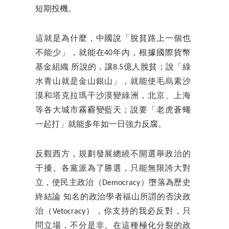
短期投機。
這就是為什麼，中國說「脫貧路上一個也
不能少」，就能在40年內，根據國際貨幣
基金組織 所說的，讓8.5億人脫貧；說「綠
水青山就是金山銀山」，就能使毛烏素沙
漠和塔克拉瑪干沙漠變綠洲，北京、上海
等各大城市霧霾變藍天；說要「老虎蒼蠅
一起打」就能多年如一日強力反腐。
反觀西方，規劃發展總繞不開選舉政治的
干擾。各黨派為了勝選，只能無限誇大對
立，使民主政治（Democracy）墮落為歷史
終結論 知名的政治學者福山所謂的否決政
治（Vetocracy），你支持的我必反對，只
問立場，不分是非。在這種極化分裂的政