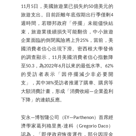
11月5日，美國旅遊業已損失約50億美元的
旅遊支出。目前距離年底假期出行季僅剩4
週時間，若聯邦政府「停擺」未能儘快結
束，旅遊業後續損失可能翻倍，中小旅遊
企業面臨的倒閉風險將上升25%，當前，美
國消費者信心出現下滑。密西根大學發佈
的調查顯示，11月美國消費者信心指數降
至50.3，為2022年6月以來的最低水準。62%
的受訪者表示「因停擺減少非必要開
支」，其中38%受訪者推遲了購車、購房等
大額消費計畫，形成「消費收縮—企業盈利
下降」的連鎖反應。
安永—博智隆公司（EY—Parthenon）首席經
濟學家葛列格里奥·達科（Gregorio Daco）
認為，「即便政府恢復運作，部分因現金