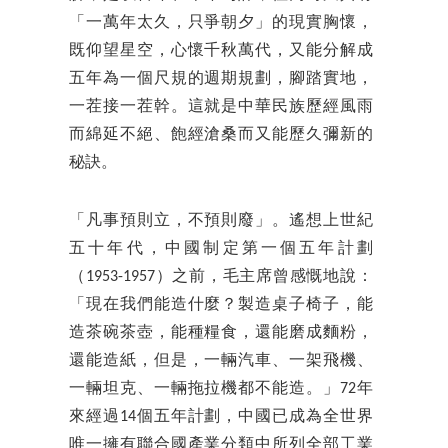
「一萬年太久，只爭朝夕」的現實胸懷，
既仰望星空，心懷千秋萬代，又能分解成
五年為一個尺規的週期規劃，腳踏實地，
一茬接一茬幹。這就是中華民族歷經風雨
而綿延不絕、飽經滄桑而又能歷久彌新的
秘訣。
「凡事預則立，不預則廢」。遙想上世紀
五十年代，中國制定第一個五年計劃
（1953-1957）之前，毛主席曾感慨地說：
「現在我們能造什麼？製造桌子椅子，能
造茶碗茶壺，能種糧食，還能磨成麵粉，
還能造紙，但是，一輛汽車、一架飛機、
一輛坦克、一輛拖拉機都不能造。」72年
來經過14個五年計劃，中國已成為全世界
唯一擁有聯合國產業分類中所列全部工業