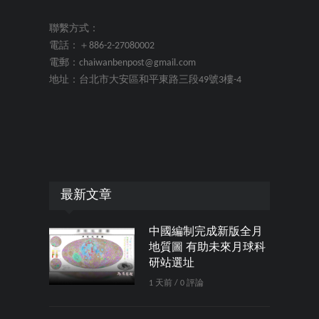
聯繫方式：
電話：＋886-2-27080002
電郵：chaiwanbenpost@gmail.com
地址：台北市大安區和平東路三段49號3樓-4
最新文章
中國編制完成新版全月
地質圖 有助未來月球科
研站選址
1 天前 / 0 評論