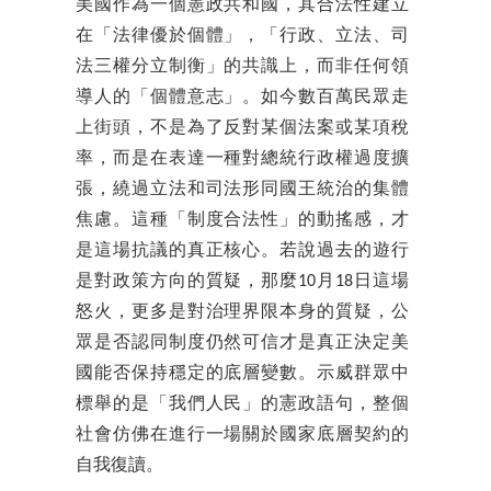
美國作為一個憲政共和國，其合法性建立
在「法律優於個體」，「行政、立法、司
法三權分立制衡」的共識上，而非任何領
導人的「個體意志」。如今數百萬民眾走
上街頭，不是為了反對某個法案或某項稅
率，而是在表達一種對總統行政權過度擴
張，繞過立法和司法形同國王統治的集體
焦慮。這種「制度合法性」的動搖感，才
是這場抗議的真正核心。若說過去的遊行
是對政策方向的質疑，那麼10月18日這場
怒火，更多是對治理界限本身的質疑，公
眾是否認同制度仍然可信才是真正決定美
國能否保持穩定的底層變數。示威群眾中
標舉的是「我們人民」的憲政語句，整個
社會仿佛在進行一場關於國家底層契約的
自我復讀。