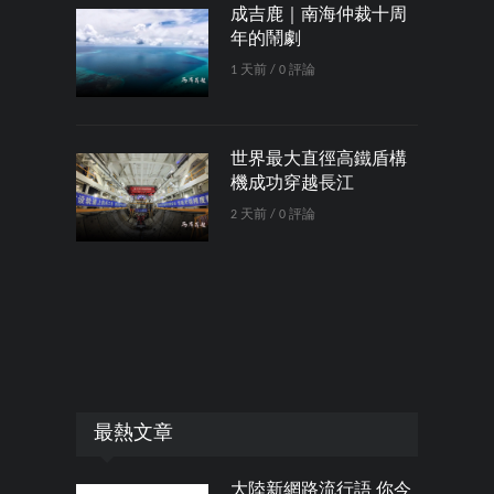
成吉鹿｜南海仲裁十周
年的鬧劇
1 天前 / 0 評論
世界最大直徑高鐵盾構
機成功穿越長江
2 天前 / 0 評論
最熱文章
大陸新網路流行語 你今