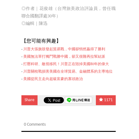
◎作者｜花俊雄（台灣旅美政治評論員，曾任職
聯合國翻譯處30年）
◎編輯｜陳迅
【
您可能有興趣】
‧
川普大張旗鼓發起貿易戰，中國卻悄然贏得了勝利
‧
美國無法單打獨鬥戰勝中國，卻又很難再拉幫結派
‧
打壓科研、敵視移民！川普正在毀掉美國80年的偉大
‧
川普關稅戰損害美國在全球貿易、金融體系的主導地位
‧
美國從民主走向超級富
豪的寡頭政治
Share
1171
0 Comments