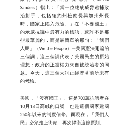
Sanders）指出：「當一位總統威脅逮捕政
治對手，包括紐約州檢察長與加州州長
時，國家正陷入危險。」在「不要國王」
的示威抗議中最有力的標語，或許不是那
些最華麗的，而是最簡單的那句：「我們
人民」（We the People）—美國憲法開篇的
三個詞，這三個詞代表了美國民主的原始
理想：政府的正當權力來自被統治者的同
意。今天，這三個大詞正經歷著前所未有
的考驗。
美國，「沒有國王」。這是700萬抗議者在
10月18日高喊的口號，也是這個國家建國
250年以來的制度信條。而現在，「我們人
民」必須走上街頭，再次捍衛這條原則。