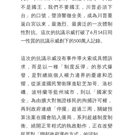
不是國王，我們不要國王，川普必須下
台」的口號，聲浪響徹全美，成為川普重
返白宮以來，最激烈、最廣泛的一次體制
性對抗。這次的抗議示威打破了6月14日同
一性質的抗議示威創下的500萬人記錄。
這次的抗議示威沒有事件導火索或具體訴
求，而是以一種「制度反彈」的形式爆
發，是對總統個人權力邊界的憂慮和恐
懼，從派遣國民警衛隊進駐芝加哥、洛杉
磯、波特蘭等藍州城市，到以「國家安
全」為由擴大對無證移民的拘捕許可權，
再到政府連續「停擺」超過三周，關鍵預
算法案在國會陷入僵局，系列超越制度制
衡、繞開正常程式的執政動作，正在改變
民眾對「聯邦政府運作方式」的認知。