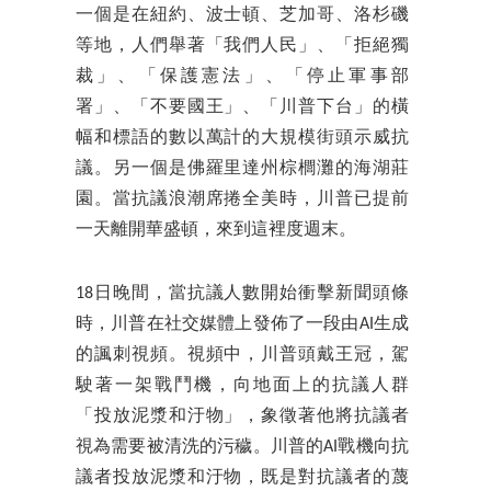
一個是在紐約、波士頓、芝加哥、洛杉磯
等地，人們舉著「我們人民」、「拒絕獨
裁」、「保護憲法」、「停止軍事部
署」、「不要國王」、「川普下台」的橫
幅和標語的數以萬計的大規模街頭示威抗
議。另一個是佛羅里達州棕櫚灘的海湖莊
園。當抗議浪潮席捲全美時，川普已提前
一天離開華盛頓，來到這裡度週末。
18日晚間，當抗議人數開始衝擊新聞頭條
時，川普在社交媒體上發佈了一段由AI生成
的諷刺視頻。視頻中，川普頭戴王冠，駕
駛著一架戰鬥機，向地面上的抗議人群
「投放泥漿和汙物」，象徵著他將抗議者
視為需要被清洗的污穢。川普的AI戰機向抗
議者投放泥漿和汙物，既是對抗議者的蔑