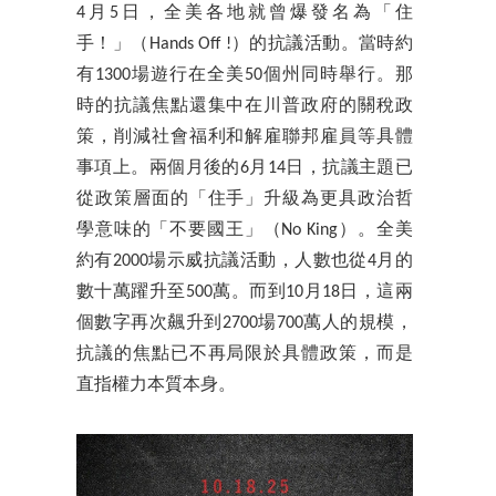
4月5日，全美各地就曾爆發名為「住
手！」（Hands Off !）的抗議活動。當時約
有1300場遊行在全美50個州同時舉行。那
時的抗議焦點還集中在川普政府的關稅政
策，削減社會福利和解雇聯邦雇員等具體
事項上。兩個月後的6月14日，抗議主題已
從政策層面的「住手」升級為更具政治哲
學意味的「不要國王」（No King）。全美
約有2000場示威抗議活動，人數也從4月的
數十萬躍升至500萬。而到10月18日，這兩
個數字再次飆升到2700場700萬人的規模，
抗議的焦點已不再局限於具體政策，而是
直指權力本質本身。