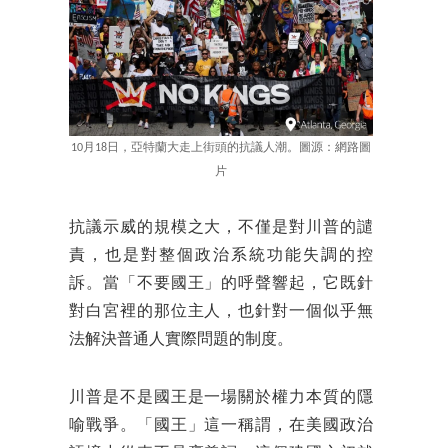
10月18日，亞特蘭大走上街頭的抗議人潮。圖源：網路圖
片
抗議示威的規模之大，不僅是對川普的譴
責，也是對整個政治系統功能失調的控
訴。當「不要國王」的呼聲響起，它既針
對白宮裡的那位主人，也針對一個似乎無
法解決普通人實際問題的制度。
川普是不是國王是一場關於權力本質的隱
喻戰爭。「國王」這一稱謂，在美國政治