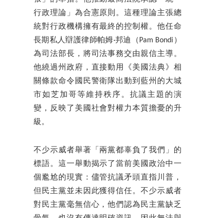
行政理論」為合憲原則。這種理論主張總
統對行政機構擁有最終的控制權。他任命
長期私人辯護律師帕姆·邦迪（Pam Bondi）
為司法部長，將司法事務交由親信主導。
他繞過州政府，直接動用《美國法典》相
關條款命令國民警衛隊出動到藍州的大城
市如芝加哥等維持秩序。抗議主題的演
變，反映了美國社會對權力本質擔憂的升
級。
不少示威者舉著「兩黨都辜負了我們」的
標語。這一舉動揭示了當前美國政治中一
個尷尬的現實：儘管抗議矛頭直指川普，
但民主黨並未因此獲得信任。不少示威者
對民主黨毫無信心，他們認為民主黨缺乏