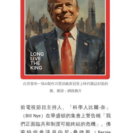
白宮發布一張AI製作川普頭戴黃冠登上時代雜誌封面的
圖。圖源：網路圖片
前電視節目主持人、「科學人比爾·奈」
（Bill Nye）在華盛頓的集會上警告稱「我
們正面臨共和制度可能終結的危機」。佛
蒙特州參議員伯尼·桑德斯（Bernie