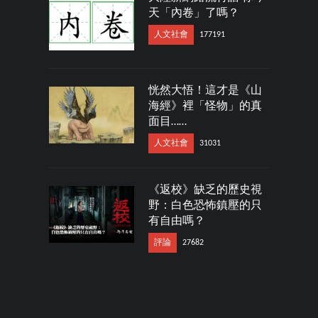
天「內卷」了嗎？
人文社會
177191
恍然大悟！這才是《山
海經》裡「怪物」的真
面目……
人文社會
31031
《返校》缺乏的歷史視
野：白色恐怖鎮壓的只
有自由嗎？
評論
27682