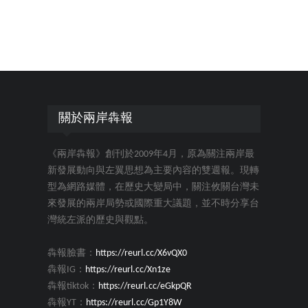
關於兩岸犇報
《兩岸犇報》創刊於2009年4月，原為關注兩岸最
新發展動向與左翼思想為主要內容的雙週報。現轉
型為網路媒體，在歷史大變局中，關注攸關台灣未
來發展的兩岸局勢或國際重大議題，並不時分享台
灣統左派的歷史與觀點。
犇報臉書：
https://reurl.cc/X6vQX0
犇報IG：
https://reurl.cc/Xn1ze
犇報tiktok：
https://reurl.cc/eGkpQR
犇報YT：
https://reurl.cc/Gp1Y8W