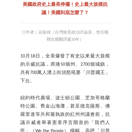
美國政府史上最長停擺！史上最大規模抗
議！美國到底怎麼了？
◎作者｜花俊雄（台灣旅美政治評論員，曾任職
聯合國翻譯處30年）
10月18日，全美爆發了有史以來最大規模
的示威抗議，席捲50個州、2700個城鎮，
共有700萬人湧上街頭怒吼要「川普國王」
下台。
紐約時代廣場、波士頓公園、芝加哥格蘭
特公園、舊金山海灘，甚至德克薩斯、佛
羅里達等共和黨執政的紅州州議會前，抗
議示威者舉著憲章序言開首的「我們人
民」（We the People） 橫幅，高呼「川普