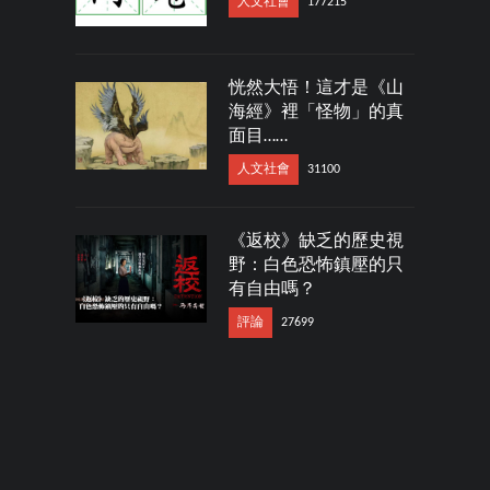
人文社會
177215
恍然大悟！這才是《山
海經》裡「怪物」的真
面目……
人文社會
31100
《返校》缺乏的歷史視
野：白色恐怖鎮壓的只
有自由嗎？
評論
27699