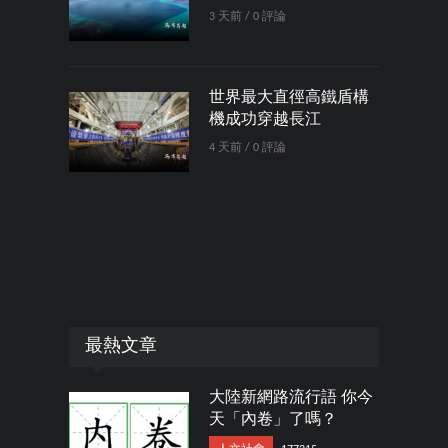
3 天前 / 0 評論
世界最大直徑高鐵盾構
機成功穿越長江
4 天前 / 0 評論
最熱文章
大陸新網路流行語 你今
天「內卷」了嗎？