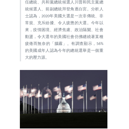
任總統、共和黨總統候選人川普和民主黨總
統候選人、前副總統拜登角逐白宮。分析人
士認為，2020年美國大選是一次非傳統、非
常規、充斥紛擾、令人疲憊的大選。今年以
來，疫情困境、經濟焦慮、政治隔閡、社會
動盪，令大選年的美國社會仿佛纏繞著某種
疲倦而無奈的「腦霧」。有調查顯示，56%
的美國成年人認為今年的總統選舉是一個重
大的壓力源。