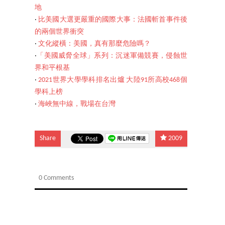
地
‧
比美國大選更嚴重的國際大事：法國斬首事件後
的兩個世界衝突
‧
文化縱橫：美國，真有那麼危險嗎？
‧
「美國威脅全球」系列：沉迷軍備競賽，侵蝕世
界和平根基
‧
2021世界大學學科排名出爐 大陸91所高校468個
學科上榜
‧
海峽無中線，戰場在台灣
Share
2009
0 Comments