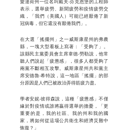
愛達荷州一位名叫戴夫·芬克恩堡的工程師
表示，選舉疲勞、新聞疲勞和疫情疲勞交
織，「我們（美國人）可能已經厭倦了新
冠病毒，但它還沒有厭倦我們」。
在大選「搖擺州」之一威斯康星州的弗農
縣，一塊大型看板上寫著：「受夠了」。
該縣民主黨委員會主席韋德·勞勒說，他常
聽人們說起「疲憊感」，很多人都受夠了
兩黨不斷相互攻擊。威斯康星州共和黨主
席安德魯·希特說，這一地區「搖擺」的部
分原因是人們已被政治弄得筋疲力盡。
學者安妮·彼得森說，這種「疲憊感」不僅
緣於對疫情或誰將贏得選舉的擔憂，「更
重要的是，我的社區、我的州和我的國
家，將如何從這場公共衛生和經濟災難中
恢復？」