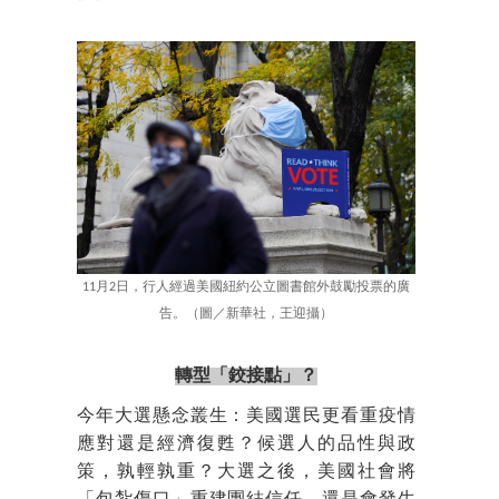
11月2日，行人經過美國紐約公立圖書館外鼓勵投票的廣
告。（圖／新華社，王迎攝）
轉型「鉸接點」？
今年大選懸念叢生：美國選民更看重疫情
應對還是經濟復甦？候選人的品性與政
策，孰輕孰重？大選之後，美國社會將