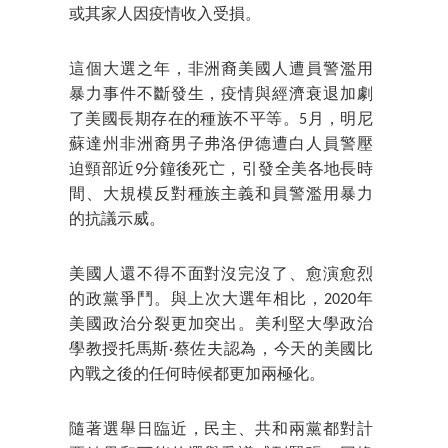
或其家人因疫情收入受損。
這個大選之年，非洲裔美國人遭員警濫用
暴力事件不斷發生，疫情與經濟衰退加劇
了美國長期存在的種族不平等。5月，明尼
蘇達州非洲裔男子弗洛伊德遭白人員警壓
迫頸部近9分鐘後死亡，引發全美各地長時
間、大規模反對種族主義和員警濫用暴力
的抗議示威。
美國人還不得不面對沒完沒了、愈演愈烈
的政黨爭鬥。與上次大選年相比，2020年
美國政治分裂更加突出。美利堅大學政治
學教授托馬斯·蔡佐夫認為，今天的美國比
內戰之後的任何時候都更加兩極化。
隨著選舉日臨近，民主、共和兩黨都對計