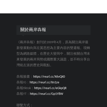
關於兩岸犇報
《兩岸犇報》創刊於2009年4月，原為關注兩岸最
新發展動向與左翼思想為主要內容的雙週報。現轉
型為網路媒體，在歷史大變局中，關注攸關台灣未
來發展的兩岸局勢或國際重大議題，並不時分享台
灣統左派的歷史與觀點。
犇報臉書：
https://reurl.cc/X6vQX0
犇報IG：
https://reurl.cc/Xn1ze
犇報tiktok：
https://reurl.cc/eGkpQR
犇報YT：
https://reurl.cc/Gp1Y8W
聯繫方式：