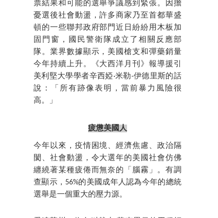
票結果和可能的選舉爭議感到緊張。因擔
憂選後社會動盪，許多商家乃至首都華盛
頓的一些聯邦政府部門近日紛紛用木板加
固門窗，國民警衛隊成立了相關反應部
隊。業界數據顯示，美國槍支和彈藥銷量
今年持續上升。《大西洋月刊》報導援引
美利堅大學學者辛西婭·米勒-伊德里斯的話
說：「所有跡像表明，當前暴力風險很
高。」
疲憊美國人
今年以來，疫情困境、經濟焦慮、政治隔
閡、社會動盪，令大選年的美國社會仿佛
纏繞著某種疲倦而無奈的「腦霧」。有調
查顯示，56%的美國成年人認為今年的總統
選舉是一個重大的壓力源。