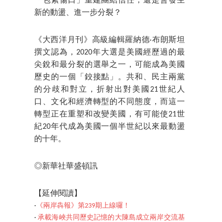
「包紮傷口」重建團結信任，還是會發生
新的動盪、進一步分裂？
《大西洋月刊》高級編輯羅納德·布朗斯坦
撰文認為，2020年大選是美國經歷過的最
尖銳和最分裂的選舉之一，可能成為美國
歷史的一個「鉸接點」。共和、民主兩黨
的分歧和對立，折射出對美國21世紀人
口、文化和經濟轉型的不同態度，而這一
轉型正在重塑和改變美國，有可能使21世
紀20年代成為美國一個半世紀以來最動盪
的十年。
◎新華社華盛頓訊
【延伸閱讀】
‧
《兩岸犇報》第239期上線囉！
‧
承載海峽共同歷史記憶的大陳島成立兩岸交流基