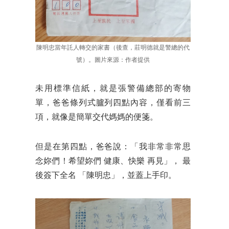
陳明忠當年託人轉交的家書（後查，莊明德就是警總的代
號）。圖片來源：作者提供
未用標準信紙，就是張警備總部的寄物
單，爸爸條列式臚列四點內容，僅看前三
項，就像是簡單交代媽媽的便箋。
但是在第四點，爸爸說：「我非常非常思
念妳們！希望妳們 健康、快樂 再見」， 最
後簽下全名 「陳明忠」，並蓋上手印。