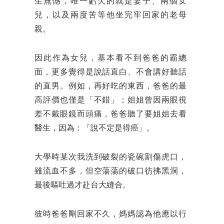
生無憾，唯一虧欠的就是妻子、兩個女
兒，以及兩度苦等他坐完牢回家的老母
親。
因此作為女兒，基本看不到爸爸的霸總
面，更多覺得是說話直白、不會講好聽話
的直男。例如，再好吃的東西，爸爸的最
高評價也僅是「不錯」；姐姐曾因兩眼視
差不戴眼鏡而頭痛，爸爸聽了要姐姐去看
醫生，因為：「說不定是得癌」。
大學時某次我洗到破裂的瓷碗割傷虎口，
雖流血不多，但空蕩蕩的破口彷彿黑洞，
最後嘔吐過才赴台大縫合。
彼時爸爸剛回家不久，媽媽認為他應以行