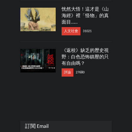
恍然大悟！這才是《山
海經》裡「怪物」的真
面目……
人文社會
31021
《返校》缺乏的歷史視
野：白色恐怖鎮壓的只
有自由嗎？
評論
27680
訂閱 Email