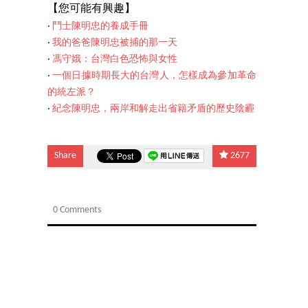
【您可能有
興趣】
‧
鬥士陳明忠的養成手冊
‧
我的爸爸陳明忠被捕的那一天
‧
馮守娥：台灣白色恐怖與女性
‧
一個日據時期長大的台灣人，怎樣成為參加革命
的統左派？
‧
紀念陳明忠，兩岸和解走出省籍矛盾的歷史陰霾
Share
2677
0 Comments