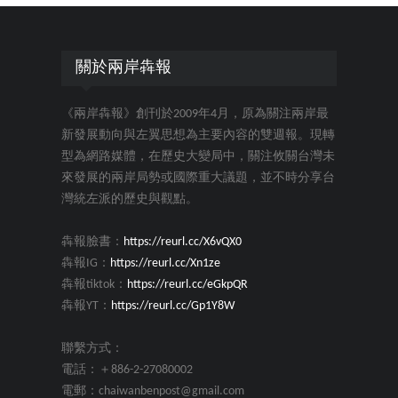
關於兩岸犇報
《兩岸犇報》創刊於2009年4月，原為關注兩岸最
新發展動向與左翼思想為主要內容的雙週報。現轉
型為網路媒體，在歷史大變局中，關注攸關台灣未
來發展的兩岸局勢或國際重大議題，並不時分享台
灣統左派的歷史與觀點。
犇報臉書：
https://reurl.cc/X6vQX0
犇報IG：
https://reurl.cc/Xn1ze
犇報tiktok：
https://reurl.cc/eGkpQR
犇報YT：
https://reurl.cc/Gp1Y8W
聯繫方式：
電話：＋886-2-27080002
電郵：chaiwanbenpost@gmail.com