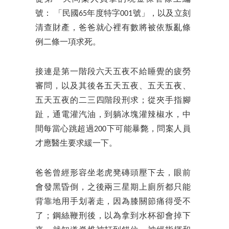
號： 「民國65年度特字001號」，以及立刻
清查財產，爸爸就心裡有數將被依叛亂條
例二條一項求死。
接連是第一階段六天五夜不給睡覺的疲勞
審問，以及其後各五天五夜、五天五夜、
五天五夜的二三四階段刑求；從夾手指腳
趾，通電灌汽油，到躺冰塊灌辣椒水，中
間每當心跳超過200下可能暴斃，問案人員
才應醫生要求緩一下。
爸爸曾經形容坐老虎凳磚頭壓下去，眼前
會發黑昏倒，之後兩三星期上廁所都只能
背靠地用手划著走，因為膝關節痛得受不
了；鋼絲鞭刑後，以為拿到水杯卻會掉下