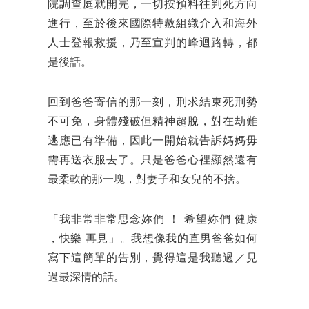
院調查庭就開完，一切按預料往判死方向
進行，至於後來國際特赦組織介入和海外
人士登報救援，乃至宣判的峰迴路轉，都
是後話。
回到爸爸寄信的那一刻，刑求結束死刑勢
不可免，身體殘破但精神超脫，對在劫難
逃應已有準備，因此一開始就告訴媽媽毋
需再送衣服去了。只是爸爸心裡顯然還有
最柔軟的那一塊，對妻子和女兒的不捨。
「我非常非常思念妳們 ！ 希望妳們 健康
，快樂 再見」。我想像我的直男爸爸如何
寫下這簡單的告別，覺得這是我聽過／見
過最深情的話。