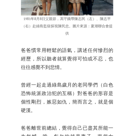
1981年8月8日父親節，馮守娥帶陳志民（左）、陳志平
（右）赴綠島監獄探視陳民忠。圖片來源：夏潮聯合會提
供
爸爸慣常用輕鬆的語氣，講述任何慘烈的
經歷，所以聽者就算覺得可怕或不忍，也
往往感覺不到悲情。
曾經一起走過綠島歲月的老同學們（白色
恐怖統派政治犯的互稱）對爸爸的形容是
個性剛烈，嫉惡如仇，簡而言之，就是個
硬漢。
爸爸離世前總結，覺得自己已盡其所能一