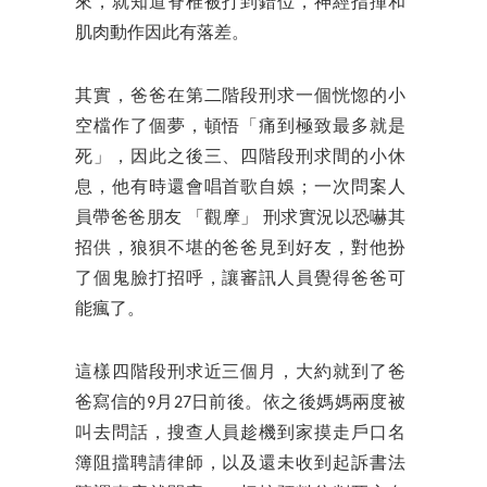
來，就知道脊椎被打到錯位，神經指揮和
肌肉動作因此有落差。
其實，爸爸在第二階段刑求一個恍惚的小
空檔作了個夢，頓悟「痛到極致最多就是
死」，因此之後三、四階段刑求間的小休
息，他有時還會唱首歌自娛；一次問案人
員帶爸爸朋友 「觀摩」 刑求實況以恐嚇其
招供，狼狽不堪的爸爸見到好友，對他扮
了個鬼臉打招呼，讓審訊人員覺得爸爸可
能瘋了。
這樣四階段刑求近三個月，大約就到了爸
爸寫信的9月27日前後。依之後媽媽兩度被
叫去問話，搜查人員趁機到家摸走戶口名
簿阻擋聘請律師，以及還未收到起訴書法