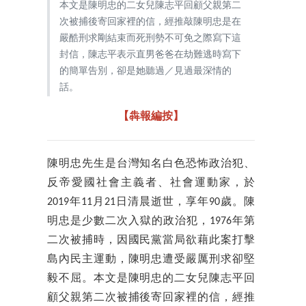
本文是陳明忠的二女兒陳志平回顧父親第二
次被捕後寄回家裡的信，經推敲陳明忠是在
嚴酷刑求剛結束而死刑勢不可免之際寫下這
封信，陳志平表示直男爸爸在劫難逃時寫下
的簡單告別，卻是她聽過／見過最深情的
話。
【犇報編按】
陳明忠先生是台灣知名白色恐怖政治犯、
反帝愛國社會主義者、社會運動家，於
2019年11月21日清晨逝世，享年90歲。陳
明忠是少數二次入獄的政治犯，1976年第
二次被捕時，因國民黨當局欲藉此案打擊
島內民主運動，陳明忠遭受嚴厲刑求卻堅
毅不屈。本文是陳明忠的二女兒陳志平回
顧父親第二次被捕後寄回家裡的信，經推