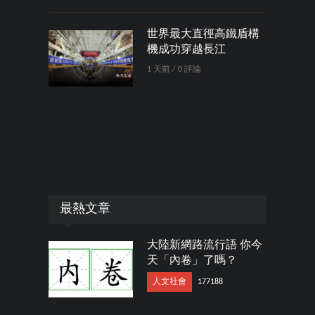
世界最大直徑高鐵盾構
機成功穿越長江
1 天前 / 0 評論
最熱文章
大陸新網路流行語 你今
天「內卷」了嗎？
人文社會
177188