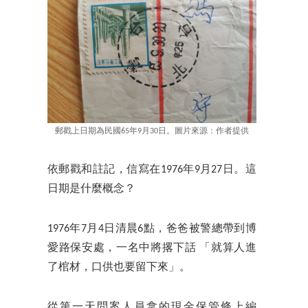
郵戳上日期為民國65年9月30日。圖片來源：作者提供
依郵戳和註記，信寫在1976年9月27日。這
日期是什麼概念？
1976年7月4日清晨6點，爸爸被警總帶到博
愛路保安處，一名中將撂下話 「就算人進
了棺材，口供也要留下來」。
從第一天問案人員拿的現金保管條上編