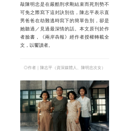
敲陳明忠是在嚴酷刑求剛結束而死刑勢不
可免之際寫下這封訣別信，陳志平表示直
男爸爸在劫難逃時寫下的簡單告別，卻是
她聽過／見過最深情的話。本文
原刊於作
者臉書，《兩岸犇報》經作者授權轉載全
文，以饗讀者。
◎作者｜陳志平（資深媒體人、陳明忠次女）