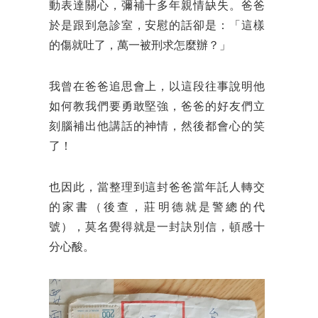
動表達關心，彌補十多年親情缺失。爸爸
於是跟到急診室，安慰的話卻是：「這樣
的傷就吐了，萬一被刑求怎麼辦？」
我曾在爸爸追思會上，以這段往事說明他
如何教我們要勇敢堅強，爸爸的好友們立
刻腦補出他講話的神情，然後都會心的笑
了！
也因此，當整理到這封爸爸當年託人轉交
的家書（後查，莊明德就是警總的代
號），莫名覺得就是一封訣別信，頓感十
分心酸。