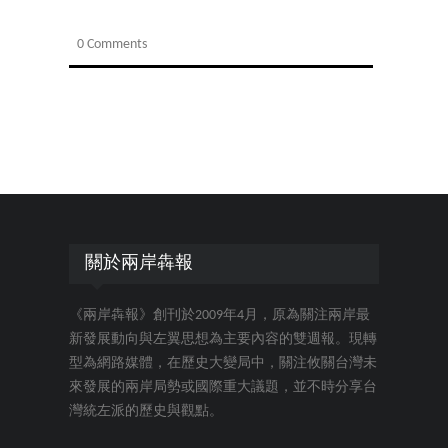
0 Comments
關於兩岸犇報
《兩岸犇報》創刊於2009年4月，原為關注兩岸最
新發展動向與左翼思想為主要內容的雙週報。現轉
型為網路媒體，在歷史大變局中，關注攸關台灣未
來發展的兩岸局勢或國際重大議題，並不時分享台
灣統左派的歷史與觀點。