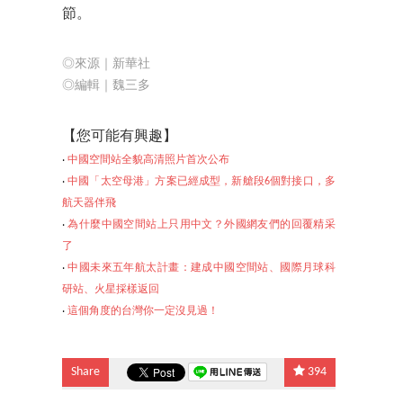
節。
◎來源｜新華社
◎編輯｜魏三多
【您可能
有興趣】
‧
中國空間站全貌高清照片首次公布
‧
中國「太空母港」方案已經成型，新艙段6個對接口，多
航天器伴飛
‧
為什麼中國空間站上只用中文？外國網友們的回覆精采
了
‧
中國未來五年航太計畫：建成中國空間站、國際月球科
研站、火星採樣返回
‧
這個角度的台灣
你一定沒見過！
Share
394