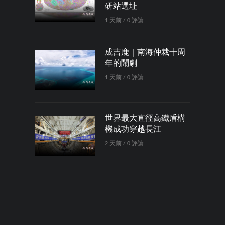
研站選址
1 天前 / 0 評論
成吉鹿｜南海仲裁十周
年的鬧劇
1 天前 / 0 評論
世界最大直徑高鐵盾構
機成功穿越長江
2 天前 / 0 評論