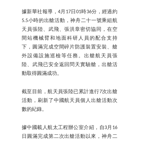
據新華社報導，4月17日01時36分，經過約
5.5小時的出艙活動，神舟二十一號乘組航
天員張陸、武飛、張洪章密切協同，在空
間站機械臂和地面科研人員的配合支持
下，圓滿完成空間碎片防護裝置安裝、艙
外設備設施巡檢等任務。出艙航天員張
陸、武飛已安全返回問天實驗艙，出艙活
動取得圓滿成功。
截至目前，航天員張陸已累計進行7次出艙
活動，刷新了中國航天員個人出艙活動次
數的紀錄。
據中國載人航太工程辦公室介紹，自3月16
日圓滿完成第二次出艙活動以來，神舟二