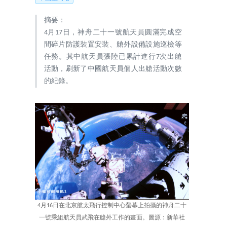
摘要：
4月17日，神舟二十一號航天員圓滿完成空
間碎片防護裝置安裝、艙外設備設施巡檢等
任務。其中航天員張陸已累計進行7次出艙
活動，刷新了中國航天員個人出艙活動次數
的紀錄。
4月16日在北京航太飛行控制中心螢幕上拍攝的神舟二十
一號乘組航天員武飛在艙外工作的畫面。圖源：新華社