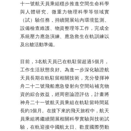
十一號航天員乘組穩步推進空間生命科學
與人體研究、微重力物理科學等領域實
（試）驗任務，持續開展站內環境監測、
設備檢查維護、物資整理等工作，完成全
系統壓力應急演練、應急救生在軌訓練以
及出艙活動準備。
目前，3名航天員已在軌駐留超過5個月，
工作生活狀態良好。為進一步深化驗證航
天員長期在軌駐留相關技術，充分發揮神
舟二十二號飛船應急發射向空間站補充物
資的綜合效益，經周密論證評估，計畫將
神舟二十一號航天員乘組在軌駐留時間延
長約1個月。在接下來的飛天旅程中，航天
員乘組將繼續開展相關科學實驗與技術試
驗，在軌迎接中國航太日、歡度國際勞動