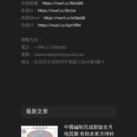
犇報臉書：
https://reurl.cc/X6vQX0
犇報IG：
https://reurl.cc/Xn1ze
犇報tiktok：
https://reurl.cc/eGkpQR
犇報YT：
https://reurl.cc/Gp1Y8W
聯繫方式：
電話：＋886-2-27080002
電郵：chaiwanbenpost@gmail.com
地址：台北市大安區和平東路三段49號3樓-4
最新文章
中國編制完成新版全月
地質圖 有助未來月球科