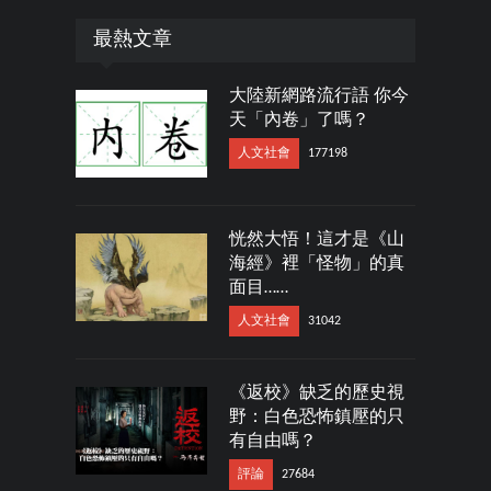
最熱文章
大陸新網路流行語 你今
天「內卷」了嗎？
人文社會
177198
恍然大悟！這才是《山
海經》裡「怪物」的真
面目……
人文社會
31042
《返校》缺乏的歷史視
野：白色恐怖鎮壓的只
有自由嗎？
評論
27684