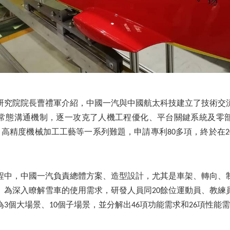
研究院院長曹禮軍介紹，中國一汽與中國航太科技建立了技術交
常態溝通機制，逐一攻克了人機工程優化、平台關鍵系統及零
、高精度機械加工工藝等一系列難題，申請專利80多項，終於在2
程中，中國一汽負責總體方案、造型設計，尤其是車架、轉向、
。為深入瞭解雪車的使用需求，研發人員同20餘位運動員、教練
3個大場景、10個子場景，並分解出46項功能需求和26項性能