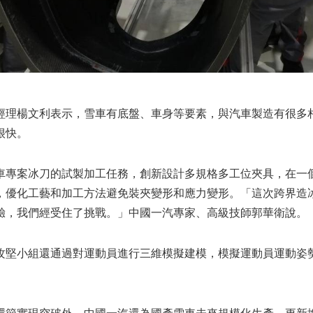
經理楊文利表示，雪車有底盤、車身等要素，與汽車製造有很多
很快。
車專案冰刀的試製加工任務，創新設計多規格多工位夾具，在一
工，優化工藝和加工方法避免裝夾變形和應力變形。「這次跨界造
驗，我們經受住了挑戰。」中國一汽專家、高級技師郭華衛說。
攻堅小組還通過對運動員進行三維模擬建模，模擬運動員運動姿
。