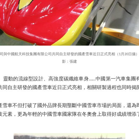
司與中國航天科技集團有限公司共同自主研發的國產雪車近日正式亮相（1月20日攝
影：張建
、靈動的流線型設計、高強度碳纖維車身……中國第一汽車集團
共同自主研發的國產雪車近日正式亮相，相關研製過程也同時揭
產雪車不但打破了國外品牌長期壟斷中國雪車市場的局面，還為
技元素，更為年輕的中國雪車國家隊在冬奧會上取得好成績增添