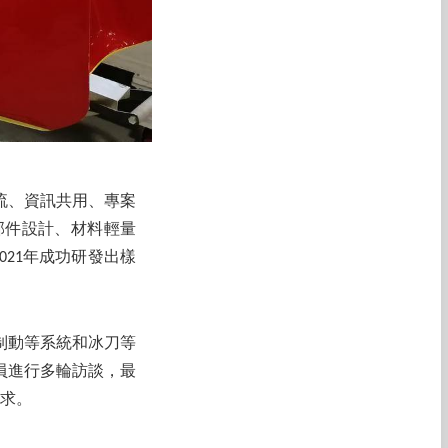
流、資訊共用、專案
部件設計、材料輕量
021年成功研發出樣
制動等系統和冰刀等
員進行多輪訪談，最
需求。