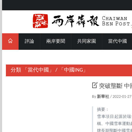
評論
兩岸要聞
共同家園
當代中國
分類
「當代中國」
/
「中國ING」
突破壟斷 
By
新華社
/ 2022-01-27
摘要：
雪車項目起源於瑞
稱。中國雪車運動
牌長期壟斷中國雪