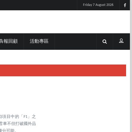
Friday 7 August 2026
犇報回顧
活動專區
項目中的「F1」之
雪車不但打破國外品
幾分可能。