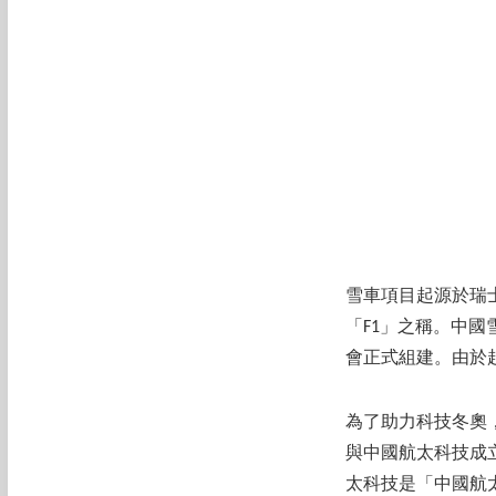
雪車
項目
起源於瑞
「F1」之稱。中國
會正式組建。由於
為了助力科技冬奧
與中國航太科技成
太科技是「中國航