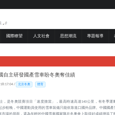
國際瞭望
人文社會
思想潮流
專題報導
中國自主研發國產雪車盼冬奧奪佳績
 18:17:04 /
北京冬奧
體育
士，是冬奧競賽項目「速度擔當」，最高時速高達140公里，有冬季運動
起步較晚，中國運動員使用的雪車裝備只能依靠進口國外品牌。中國國產
車市場的局面，還為年輕的中國雪車國家隊在冬奧會上取得好成績增添了