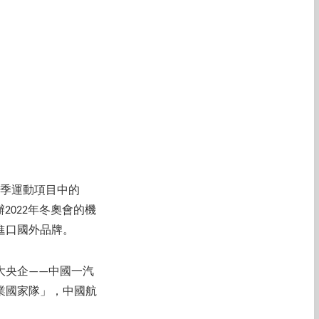
冬季運動
項目
中的
2022年冬奧會的機
進口國外品牌。
大央企——中國一汽
業國家隊」，中國航