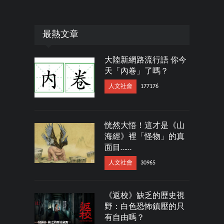
最熱文章
大陸新網路流行語 你今
天「內卷」了嗎？
人文社會
177176
恍然大悟！這才是《山
海經》裡「怪物」的真
面目……
人文社會
30965
《返校》缺乏的歷史視
野：白色恐怖鎮壓的只
有自由嗎？