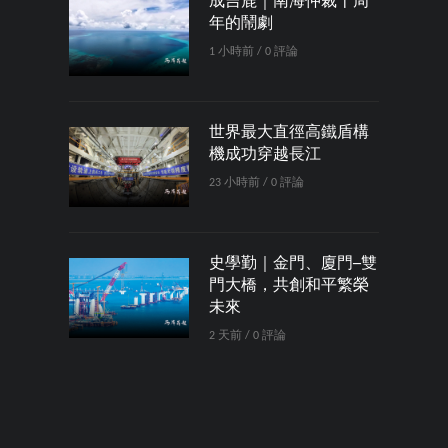
成吉鹿｜南海仲裁十周
年的鬧劇
1 小時前 / 0 評論
世界最大直徑高鐵盾構
機成功穿越長江
23 小時前 / 0 評論
史學勤｜金門、廈門─雙
門大橋，共創和平繁榮
未來
2 天前 / 0 評論