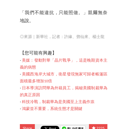
「我們不能違抗，只能照做。」凱爾無奈
地說。
◎來源｜新華社
，記者：許緣、鄧仙來、楊士龍
【您可能有興趣】
‧
美媒：發動對華「晶片戰爭」，這是晚期資本主
義的病態
‧
美國西海岸大城市，衛星發現無家可歸者帳篷區
面積最多增加10倍
‧
日本導演訪問華為外籍員工，揭秘美國制裁華為
的真正原因
‧
科技冷戰，制裁華為是美國至上主義作祟
‧
鴻蒙並不重要，系統生態才是關鍵
Share
2225