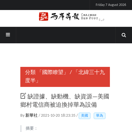
Friday 7 August 2026
分類
「國際瞭望」
/
「北緯三十九
度半」
缺證據、缺動機、缺資源—美國
鄉村電信商被迫換掉華為設備
By
新華社
/ 2021-10-20 18:23:35 /
美國
華為
摘要：