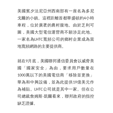
美國賓夕法尼亞州西南部有一座名為多尼
戈爾的小鎮。這裡距離首都華盛頓約4小時
車程，位於廣袤的農村腹地。由於乏利可
圖，美國大型電信運營商不願涉足此地。
一家名為LHTC寬頻公司的鄉村企業成為當
地寬頻網路的主要提供商。
就在9月底，美國聯邦通信委員會以威脅美
國「國家安全」為由，要求用戶數量在
1000萬以下的美國電信商「移除並更換」
華為和中興設備，並為此提供19億美元作
為補貼。LHTC公司就是其中一家。但在公
司總裁詹姆斯·凱爾看來，聯邦政府的指控
缺乏證據。