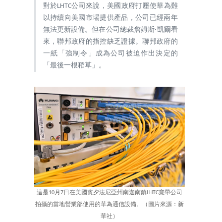
對於LHTC公司來說，美國政府打壓使華為難
以持續向美國市場提供產品，公司已經兩年
無法更新設備。但在公司總裁詹姆斯·凱爾看
來，聯邦政府的指控缺乏證據。聯邦政府的
一紙「強制令」成為公司被迫作出決定的
「最後一根稻草」。
這是10月7日在美國賓夕法尼亞州南迦南鎮LHTC寬帶公司
拍攝的當地營業部使用的華為通信設備。（圖片來源：新
華社）