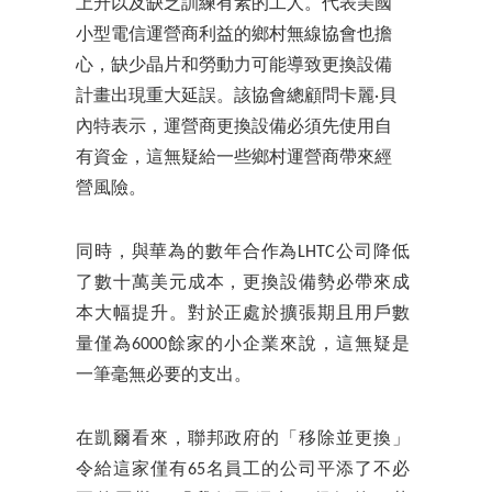
上升以及缺乏訓練有素的工人。代表美國
小型電信運營商利益的鄉村無線協會也擔
心，缺少晶片和勞動力可能導致更換設備
計畫出現重大延誤。該協會總顧問卡麗·貝
內特表示，運營商更換設備必須先使用自
有資金，這無疑給一些鄉村運營商帶來經
營風險。
同時，與華為的數年合作為LHTC公司降低
了數十萬美元成本，更換設備勢必帶來成
本大幅提升。對於正處於擴張期且用戶數
量僅為6000餘家的小企業來說，這無疑是
一筆毫無必要的支出。
在凱爾看來，聯邦政府的「移除並更換」
令給這家僅有65名員工的公司平添了不必