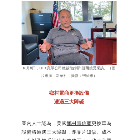
10月8日，LHTC寬帶公司總裁詹姆斯·凱爾接受采訪。（圖
片來源：新華社，攝影：鄧仙來）
鄉村電商更換設備
遭遇三大障礙
業內人士認為，美國
鄉村電信商
更換華為
設備將遭遇三大障礙，即晶片短缺、成本