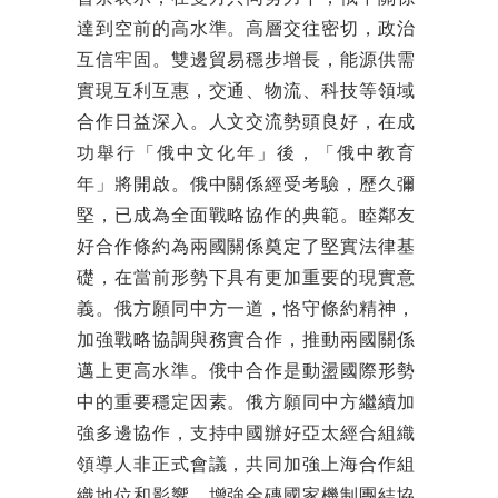
達到空前的高水準。高層交往密切，政治
互信牢固。雙邊貿易穩步增長，能源供需
實現互利互惠，交通、物流、科技等領域
合作日益深入。人文交流勢頭良好，在成
功舉行「俄中文化年」後，「俄中教育
年」將開啟。俄中關係經受考驗，歷久彌
堅，已成為全面戰略協作的典範。睦鄰友
好合作條約為兩國關係奠定了堅實法律基
礎，在當前形勢下具有更加重要的現實意
義。俄方願同中方一道，恪守條約精神，
加強戰略協調與務實合作，推動兩國關係
邁上更高水準。俄中合作是動盪國際形勢
中的重要穩定因素。俄方願同中方繼續加
強多邊協作，支持中國辦好亞太經合組織
領導人非正式會議，共同加強上海合作組
織地位和影響，增強金磚國家機制團結協