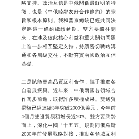
略支持。政治互信是中俄關係最鮮明的特
徵，也是《中俄睦鄰友好合作條約》的宗
旨和根本原則。我和普京總統已經共同決
定將這一條約繼續延期。雙方要繼往開
來，在涉及彼此核心利益和重大關切問題
上進一步相互堅定支持，持續密切戰略溝
通和各層級交往，不斷夯實兩國政治互信
基礎。
二是賦能更高品質互利合作，攜手推進各
自發展振興。近年來，中俄兩國各領域合
作闊步前進，取得許多積極成果。雙邊貿
易額已經連續3年突破2000億美元，今年前
4個月雙邊貿易額增長近20%。雙方要乘勢
而上，深化中國「十五五」規劃同俄羅斯
2030年前發展戰略對接，推動各領域互利