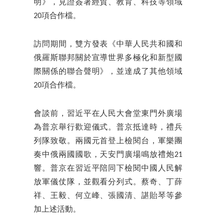
明》，見證簽署經貿、教育、科技等領域
20項合作檔。
訪問期間，雙方發表《中華人民共和國和
俄羅斯聯邦關於宣導世界多極化和新型國
際關係的聯合聲明》，並達成了其他領域
20項合作檔。
會談前，習近平在人民大會堂東門外廣場
為普京舉行歡迎儀式。普京抵達時，禮兵
列隊致敬。兩國元首登上檢閱台，軍樂團
奏中俄兩國國歌，天安門廣場鳴放禮炮21
響。普京在習近平陪同下檢閱中國人民解
放軍儀仗隊，並觀看分列式。蔡奇、丁薛
祥、王毅、何立峰、張國清、諶貽琴等參
加上述活動。