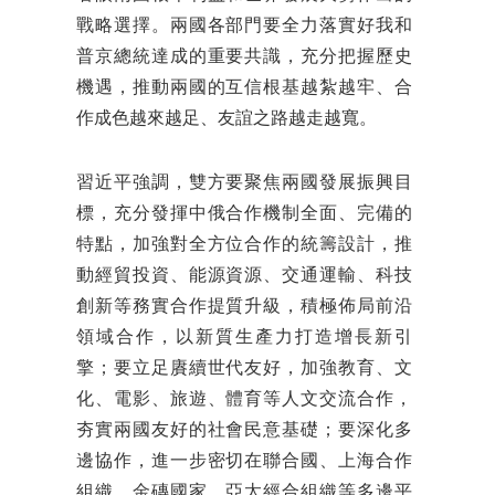
戰略選擇。兩國各部門要全力落實好我和
普京總統達成的重要共識，充分把握歷史
機遇，推動兩國的互信根基越紮越牢、合
作成色越來越足、友誼之路越走越寬。
習近平強調，雙方要聚焦兩國發展振興目
標，充分發揮中俄合作機制全面、完備的
特點，加強對全方位合作的統籌設計，推
動經貿投資、能源資源、交通運輸、科技
創新等務實合作提質升級，積極佈局前沿
領域合作，以新質生產力打造增長新引
擎；要立足賡續世代友好，加強教育、文
化、電影、旅遊、體育等人文交流合作，
夯實兩國友好的社會民意基礎；要深化多
邊協作，進一步密切在聯合國、上海合作
組織、金磚國家、亞太經合組織等多邊平