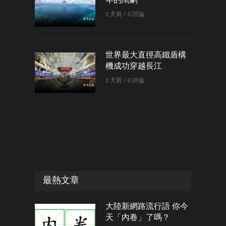
年的鬧劇
1 天前 / 0 評論
世界最大直徑高鐵盾構
機成功穿越長江
2 天前 / 0 評論
最熱文章
大陸新網路流行語 你今
天「內卷」了嗎？