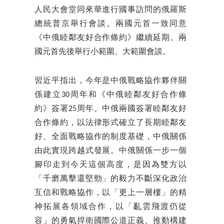
人民大會堂同來華進行國事訪問的俄羅斯
總統普京舉行會談。兩國元首一致同意
《中俄睦鄰友好合作條約》繼續延期。兩
國元首先後舉行小範圍、大範圍會談。
習近平指出，今年是中俄戰略協作夥伴關
係建立30周年和《中俄睦鄰友好合作條
約》簽署25周年。中俄兩國簽署睦鄰友好
合作條約，以法律形式確立了長期睦鄰友
好、全面戰略協作的制度基礎，中俄關係
由此實現跨越式發展。中俄關係一步一個
腳印走到今天這個高度，是因為雙方以
「千磨萬擊還堅勁」的毅力不斷深化政治
互信和戰略協作，以「更上一層樓」的精
神拓展各領域合作，以「亂雲飛渡仍從
容」的勇氣捍衛國際公道正義、推動構建