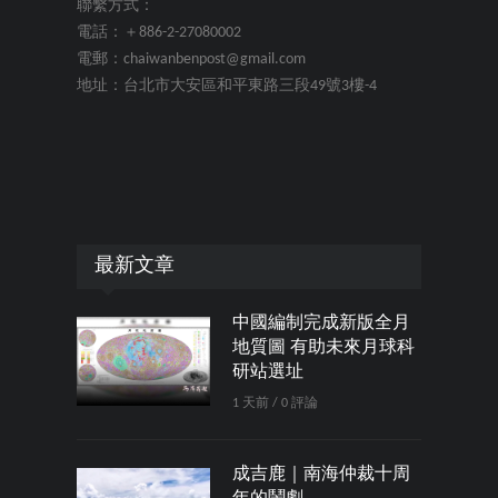
聯繫方式：
電話：＋886-2-27080002
電郵：chaiwanbenpost@gmail.com
地址：台北市大安區和平東路三段49號3樓-4
最新文章
中國編制完成新版全月
地質圖 有助未來月球科
研站選址
1 天前 / 0 評論
成吉鹿｜南海仲裁十周