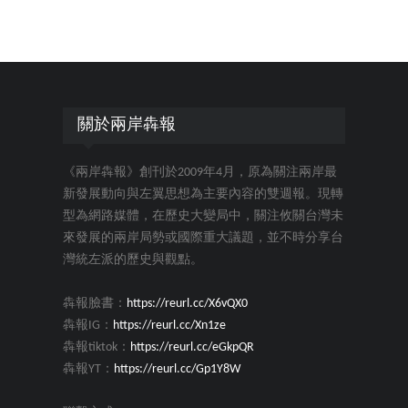
關於兩岸犇報
《兩岸犇報》創刊於2009年4月，原為關注兩岸最
新發展動向與左翼思想為主要內容的雙週報。現轉
型為網路媒體，在歷史大變局中，關注攸關台灣未
來發展的兩岸局勢或國際重大議題，並不時分享台
灣統左派的歷史與觀點。
犇報臉書：
https://reurl.cc/X6vQX0
犇報IG：
https://reurl.cc/Xn1ze
犇報tiktok：
https://reurl.cc/eGkpQR
犇報YT：
https://reurl.cc/Gp1Y8W