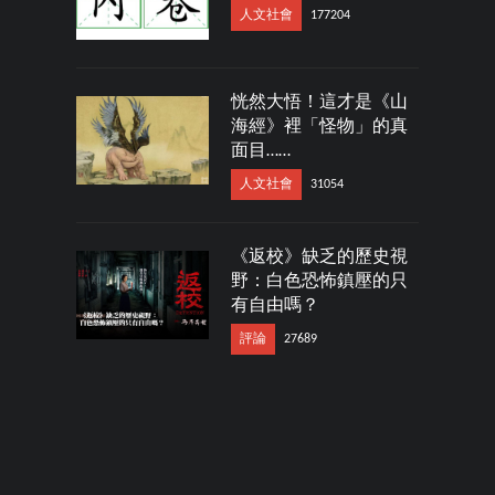
人文社會
177204
恍然大悟！這才是《山
海經》裡「怪物」的真
面目……
人文社會
31054
《返校》缺乏的歷史視
野：白色恐怖鎮壓的只
有自由嗎？
評論
27689