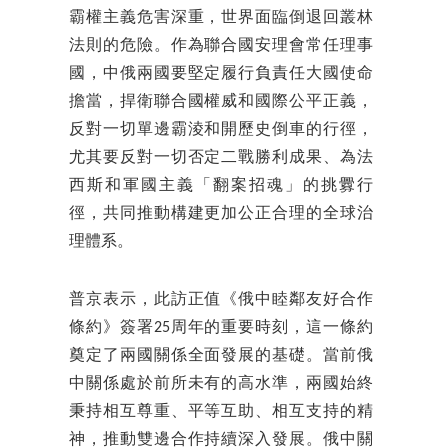
霸權主義危害深重，世界面臨倒退回叢林
法則的危險。作為聯合國安理會常任理事
國，中俄兩國要堅定履行負責任大國使命
擔當，捍衛聯合國權威和國際公平正義，
反對一切單邊霸淩和開歷史倒車的行徑，
尤其要反對一切否定二戰勝利成果、為法
西斯和軍國主義「翻案招魂」的挑釁行
徑，共同推動構建更加公正合理的全球治
理體系。
普京表示，此訪正值《俄中睦鄰友好合作
條約》簽署25周年的重要時刻，這一條約
奠定了兩國關係全面發展的基礎。當前俄
中關係處於前所未有的高水準，兩國始終
秉持相互尊重、平等互助、相互支持的精
神，推動雙邊合作持續深入發展。俄中關