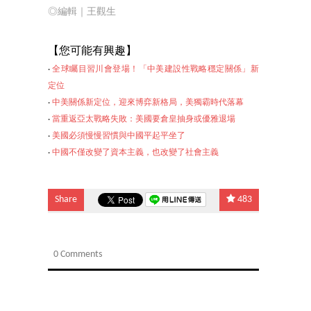
◎編輯｜
王觀生
【
您可能有興趣】
‧
全球矚目習川會登場！「中美建設性戰略穩定關係」新
定位
‧
中美關係新定位，迎來博弈新格局，美獨霸時代落幕
‧
當重返亞太戰略失敗：美國要倉皇抽身或優雅退場
‧
美國必須慢慢習慣與中國平起平坐了
‧
中國不僅改變了資本主義，也改變了社會主義
Share
483
0 Comments