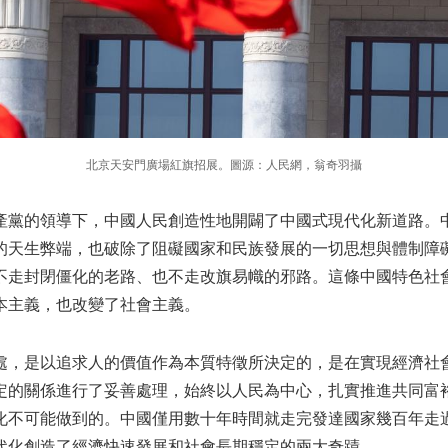
北京天安門廣場紅旗招展。圖源：人民網，翁奇羽攝
產黨的領導下，中國人民創造性地開闢了中國式現代化新道路。
的天生弊端，也破除了阻礙國家和民族發展的一切思想與體制障
不走封閉僵化的老路、也不走改旗易幟的邪路。這條中國特色社
本主義，也改變了社會主義。
處，是以追求人的價值作為本質特徵所決定的，是在實現經濟社
定的關係進行了妥善處理，始終以人民為中心，扎實推進共同富
化不可能做到的。中國僅用數十年時間就走完發達國家幾百年走
代化創造了經濟快速發展和社會長期穩定的兩大奇蹟。