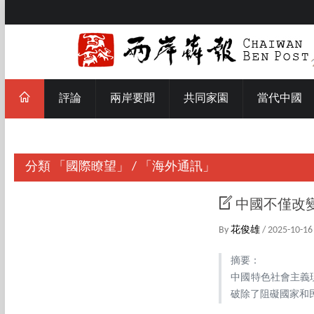
評論
兩岸要聞
共同家園
當代中國
分類
「國際瞭望」
/
「海外通訊」
中國不僅改
By
花俊雄
/ 2025-10-16
摘要：
中國特色社會主義
破除了阻礙國家和