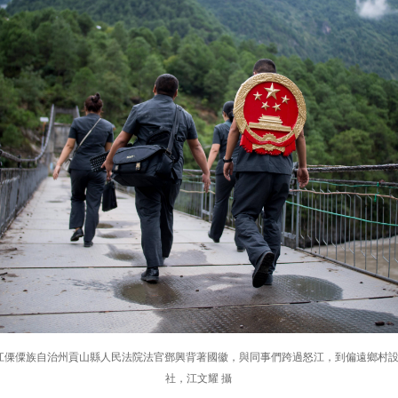
雲南怒江傈僳族自治州貢山縣人民法院法官鄧興背著國徽，與同事們跨過怒江，到偏遠鄉村
社，江文耀 攝