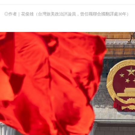
◎作者｜花俊雄（台灣旅美政治評論員，曾任職聯合國翻譯處30年）