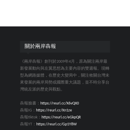
關於兩岸犇報
《兩岸犇報》創刊於2009年4月，原為關注兩岸最
新發展動向與左翼思想為主要內容的雙週報。現轉
型為網路媒體，在歷史大變局中，關注攸關台灣未
來發展的兩岸局勢或國際重大議題，並不時分享台
灣統左派的歷史與觀點。
犇報臉書：
https://reurl.cc/X6vQX0
犇報IG：
https://reurl.cc/Xn1ze
犇報tiktok：
https://reurl.cc/eGkpQR
犇報YT：
https://reurl.cc/Gp1Y8W