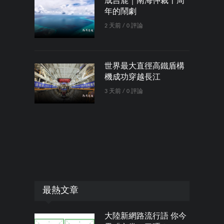
成吉鹿｜南海仲裁十周
年的鬧劇
2 天前 / 0 評論
世界最大直徑高鐵盾構
機成功穿越長江
3 天前 / 0 評論
最熱文章
大陸新網路流行語 你今