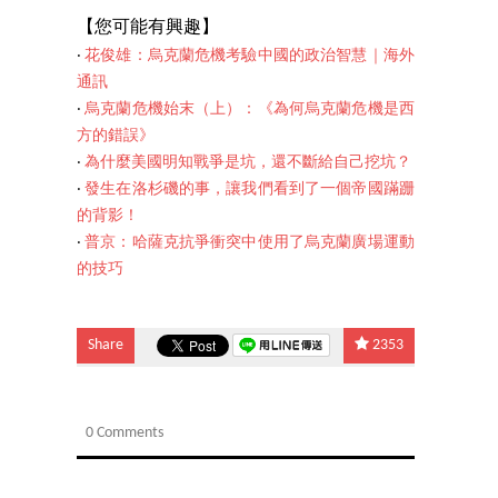
【您可能有興趣
】
‧
花俊雄：烏克蘭危機考驗中國的政治智慧｜海外
通訊
‧
烏克蘭危機始末（上）：《為何烏克蘭危機是西
方的錯誤》
‧
為什麼美國明知戰爭是坑，還不斷給自己挖坑？
‧
發生在洛杉磯的事，讓我們看到了一個帝國蹣跚
的背影！
‧
普京：哈薩克抗爭衝突中使用了烏克蘭廣場運動
的技巧
Share
2353
0 Comments