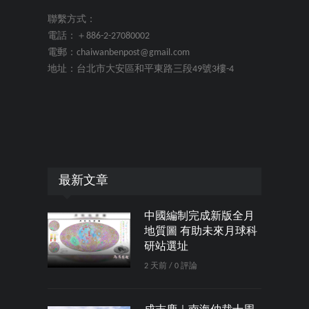
聯繫方式：
電話：＋886-2-27080002
電郵：chaiwanbenpost@gmail.com
地址：台北市大安區和平東路三段49號3樓-4
最新文章
中國編制完成新版全月
地質圖 有助未來月球科
研站選址
2 天前 / 0 評論