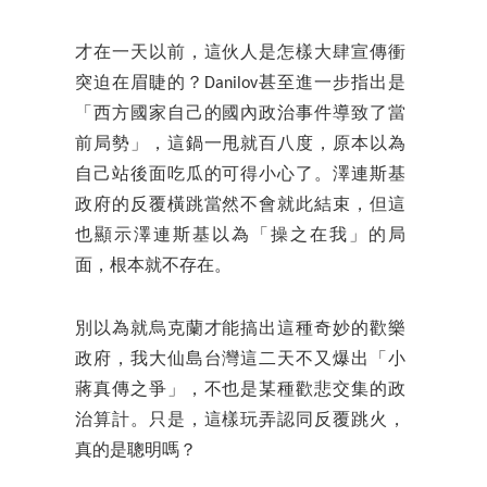
才在一天以前，這伙人是怎樣大肆宣傳衝
突迫在眉睫的？Danilov甚至進一步指出是
「西方國家自己的國內政治事件導致了當
前局勢」，這鍋一甩就百八度，原本以為
自己站後面吃瓜的可得小心了。澤連斯基
政府的反覆橫跳當然不會就此結束，但這
也顯示澤連斯基以為「操之在我」的局
面，根本就不存在。
別以為就烏克蘭才能搞出這種奇妙的歡樂
政府，我大仙島台灣這二天不又爆出「小
蔣真傳之爭」，不也是某種歡悲交集的政
治算計。只是，這樣玩弄認同反覆跳火，
真的是聰明嗎？