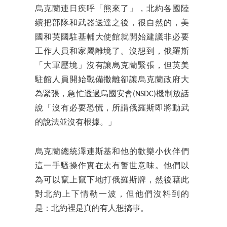
烏克蘭連日疾呼「熊來了」，北約各國陸
續把部隊和武器送達之後，很自然的，美
國和英國駐基輔大使館就開始建議非必要
工作人員和家屬離境了。沒想到，俄羅斯
「大軍壓境」沒有讓烏克蘭緊張，但英美
駐館人員開始戰備撒離卻讓烏克蘭政府大
為緊張，急忙透過烏國安會(NSDC)機制放話
說「沒有必要恐慌，所謂俄羅斯即將動武
的說法並沒有根據。」
烏克蘭總統澤連斯基和他的歡樂小伙伴們
這一手騷操作實在太有警世意味。他們以
為可以竄上竄下地打俄羅斯牌，然後藉此
對北約上下情勒一波，但他們沒料到的
是：北約裡是真的有人想搞事。