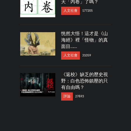
天「內卷」了嗎？
人文社會
177205
恍然大悟！這才是《山
海經》裡「怪物」的真
面目……
人文社會
31059
《返校》缺乏的歷史視
野：白色恐怖鎮壓的只
有自由嗎？
評論
27693