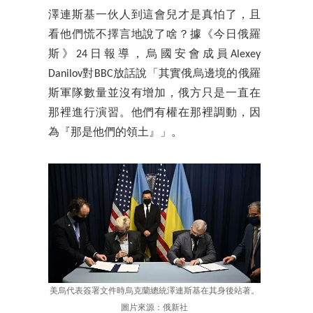
澤連斯基一伙人到這會兒才是真怕了，且
看他們慌不擇言地說了啥？據《今日俄羅
斯》24日報導，烏國安會成員Alexey
Danilov對BBC放話說「其實俄烏邊境的俄羅
斯軍隊數量並沒有增加，俄方只是一直在
那裡進行演習。他們有權在那裡調動，因
為『那是他們的領土』」。
美烏代表簽署文件時烏克蘭總統澤連斯基在其身後站著。
圖片來源：俄新社