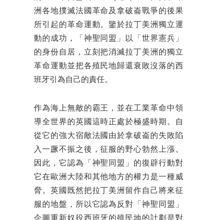
洲各地撲滅法國革命及拿破崙戰爭的後果
所引起的革命運動。鑒於拉丁美洲獨立運
動的成功，「神聖同盟」以「世界憲兵」
的身份自居，立刻把消滅拉丁美洲的獨立
革命運動並把各殖民地歸還衰敗沒落的西
班牙引為自己的責任。
作為海上無敵的霸王，並在工業革命中領
導全世界的英國這時正處於極盛時期。自
從它的強大宿敵法國由於拿破崙的失敗陷
入一蹶不振之後，征服的野心勃然上漲。
因此，它認為「神聖同盟」的復辟行動對
它在歐洲大陸和其他地方的權力是一種威
脅。英國既然把拉丁美洲留作自己將來征
服的地盤，所以它認為反對「神聖同盟」
企圖重新奴役西班牙的殖民地的計劃是對