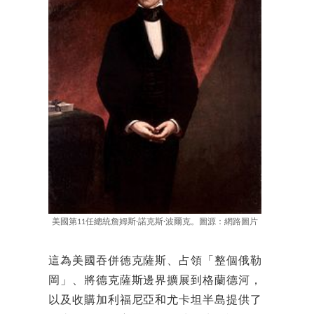
美國第11任總統詹姆斯·諾克斯·波爾克。圖源：網路圖片
這為美國吞併德克薩斯、占領「整個俄勒
岡」、將德克薩斯邊界擴展到格蘭德河，
以及收購加利福尼亞和尤卡坦半島提供了