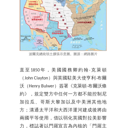
波爾克總統領土擴張示意圖。圖源：網路圖片
直至1850年，美國國務卿約翰‧克萊頓
（John Clayton）與英國駐美大使亨利‧布爾
沃（Henry Bulwer）簽署《克萊頓-布爾沃條
約》，規定雙方中任何一方都不能控制尼
加拉瓜、哥斯大黎加以及中美洲其他地
方；溝通太平洋和大西洋運河建成後將由
兩國平等使用，借以弱化英國對拉美影響
力，標誌著以門羅宣言為內核的「門羅主