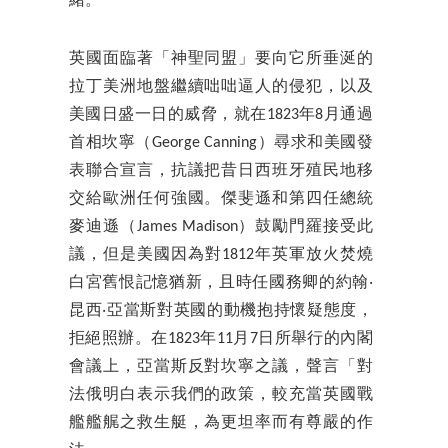
緒。
英國面臨著「神聖同盟」要向它所垂涎的
拉丁美洲地盤繼續咄咄逼人的侵犯，以及
美國日盛一日的威脅，就在1823年8月通過
首相坎寧（George Canning）尋求和美國發
表聯合宣言，抗議把昔日西班牙殖民地移
交給歐洲任何強國。傑斐遜和第四任總統
麥迪遜（James Madison）鼓勵門羅接受此
議，但是美國因為對1812年英軍放火焚燒
白宮舊恨記憶猶新，且時任國務卿的約翰‧
昆西‧亞當斯對英國的動機抱持懷疑態度，
拒絕照辦。在1823年11月7日所舉行的內閣
會議上，亞當斯反對坎寧之議，聲言「對
法俄明白表示我們的政策，較充當英國戰
艦艦艉之救生艇，為更坦率而有尊嚴的作