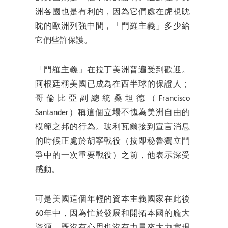
洲各國也是有利的，因為它們處在虎視眈
眈的歐洲列強中間，「門羅主義」多少給
它們些許保護。
「門羅主義」在拉丁美洲普遍受到歡迎。
阿根廷稱美國已成為在西半球的保證人；
哥倫比亞副總統桑坦德（Francisco
Santander）稱這個立場不愧為美洲自由的
模範之邦的行為。玻利瓦爾接到宣言消息
的時候正處於胡寧戰役（按即秘魯獨立鬥
爭中的一次重要戰役）之前，他表示深受
感動。
可是美國這個年輕的資本主義國家在此後
60年中，因為忙於發展和開拓本國的龐大