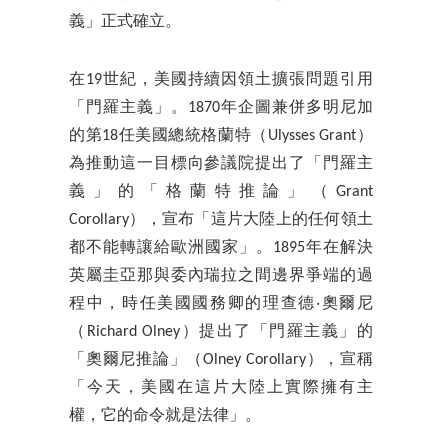
義」正式確立。
在19世紀，美國持續因領土擴張問題引用
「門羅主義」。1870年企圖兼併多明尼加
的第18任美國總統格蘭特（Ulysses Grant）
為推動這一目標向參議院提出了「門羅主
義」的「格蘭特推論」（Grant
Corollary），宣布「這片大陸上的任何領土
都不能轉讓給歐洲國家」。1895年在解決
英屬圭亞那與委內瑞拉之間邊界爭端的過
程中，時任美國國務卿的理查德‧奧爾尼
（Richard Olney）提出了「門羅主義」的
「奧爾尼推論」（Olney Corollary），宣稱
「今天，美國在這片大陸上實際擁有主
權，它的命令就是法律」。