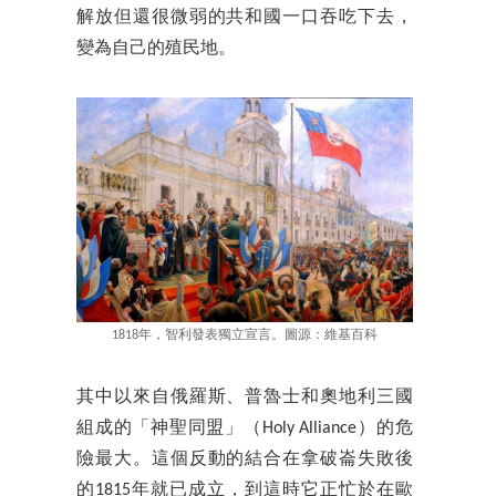
解放但還很微弱的共和國一口吞吃下去，
變為自己的殖民地。
1818年，智利發表獨立宣言。圖源：維基百科
其中以來自俄羅斯、普魯士和奧地利三國
組成的「神聖同盟」（Holy Alliance）的危
險最大。這個反動的結合在拿破崙失敗後
的1815年就已成立，到這時它正忙於在歐