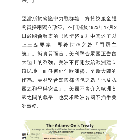
法。」
亞當斯於會議中力戰群雄，終於說服全體
閣員採用獨立政策。在門羅於1823年12月2
日於國會發表的《國情咨文》中闡述了以
上三點要義，即後世稱之為「門羅主
義」。就實質而言，美利堅合眾國正告舊
大陸上的列強。美洲不再開放給歐洲建立
殖民地，而任何延伸歐洲勢力至新大陸的
作為。美利堅合眾國都將視之為「危及我
國之和平與安全」。美國不會介入歐洲各
國之間的戰爭，也要求歐洲各國不插手美
洲事務。