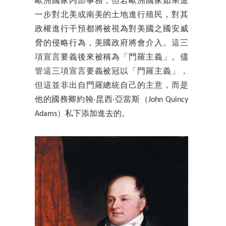
歐洲國家內部事務，但若歐洲國家如果進
一步對北美或南美的土地進行殖民，對其
政權進行干預都將被視為對美國之國安威
脅的侵略行為，美國政府將會介入。這三
項宣言要義後來被稱為「門羅主義」。儘
管這三項宣言要義被冠以「門羅主義」，
但這並非出自門羅總統自己的主意，而是
他的國務卿約翰‧昆西‧亞當斯（John Quincy
Adams）私下添加進去的。