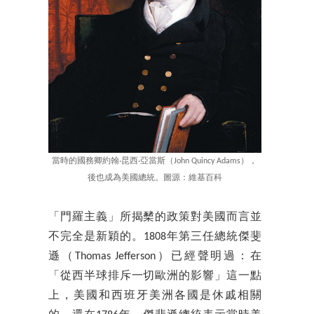
當時的國務卿約翰‧昆西‧亞當斯（John Quincy Adams），
後也成為美國總統。圖源：維基百科
「門羅主義」所揭櫫的政策對美國而言並
不完全是新穎的。1808年第三任總統傑斐
遜（Thomas Jefferson）已經聲明過：在
「從西半球排斥一切歐洲的影響」這一點
上，美國和西班牙美洲各國是休戚相關