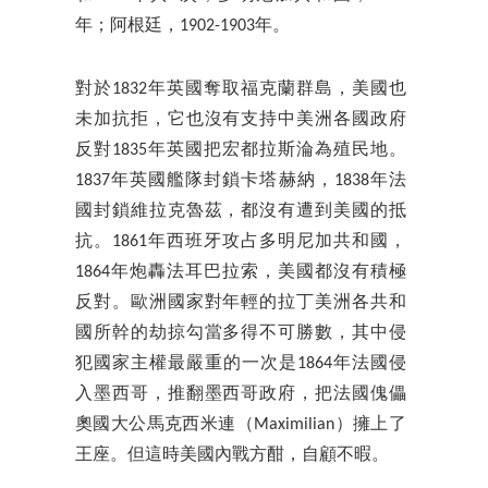
年；阿根廷，1902-1903年。
對於1832年英國奪取福克蘭群島，美國也
未加抗拒，它也沒有支持中美洲各國政府
反對1835年英國把宏都拉斯淪為殖民地。
1837年英國艦隊封鎖卡塔赫納，1838年法
國封鎖維拉克魯茲，都沒有遭到美國的抵
抗。1861年西班牙攻占多明尼加共和國，
1864年炮轟法耳巴拉索，美國都沒有積極
反對。歐洲國家對年輕的拉丁美洲各共和
國所幹的劫掠勾當多得不可勝數，其中侵
犯國家主權最嚴重的一次是1864年法國侵
入墨西哥，推翻墨西哥政府，把法國傀儡
奧國大公馬克西米連（Maximilian）擁上了
王座。但這時美國內戰方酣，自顧不暇。