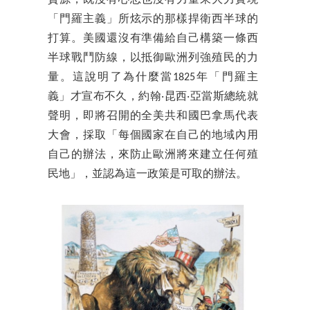
資源，既沒有心思也沒有力量來大力實現
「門羅主義」所炫示的那樣捍衛西半球的
打算。美國還沒有準備給自己構築一條西
半球戰鬥防線，以抵御歐洲列強殖民的力
量。這說明了為什麼當1825年「門羅主
義」才宣布不久，約翰‧昆西‧亞當斯總統就
聲明，即將召開的全美共和國巴拿馬代表
大會，採取「每個國家在自己的地域內用
自己的辦法，來防止歐洲將來建立任何殖
民地」，並認為這一政策是可取的辦法。