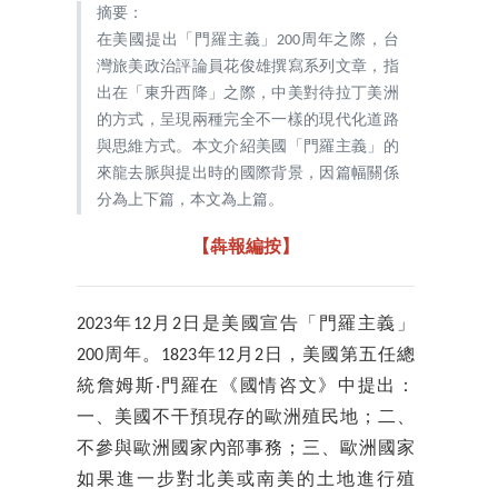
摘要：
在美國提出「門羅主義」200周年之際，台
灣旅美政治評論員花俊雄撰寫系列文章，指
出在「東升西降」之際，中美對待拉丁美洲
的方式，呈現兩種完全不一樣的現代化道路
與思維方式。本文介紹美國「門羅主義」的
來龍去脈與提出時的國際背景，因篇幅關係
分為上下篇，本文為上篇。
【犇報編按】
2023年12月2日是美國宣告「門羅主義」
200周年。1823年12月2日，美國第五任總
統詹姆斯‧門羅在《國情咨文》中提出：
一、美國不干預現存的歐洲殖民地；二、
不參與歐洲國家內部事務；三、歐洲國家
如果進一步對北美或南美的土地進行殖