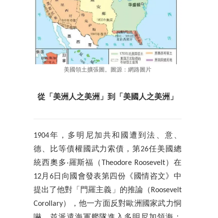
美國領土擴張圖。圖源：網路圖片
從「美洲人之美洲」到「美國人之美洲」
1904年，多明尼加共和國遭到法、意、
德、比等債權國武力索債，第26任美國總
統西奧多‧羅斯福（Theodore Roosevelt）在
12月6日向國會發表第四份《國情咨文》中
提出了他對「門羅主義」的推論（Roosevelt
Corollary），他一方面反對歐洲國家武力恫
嚇，並派遣海軍艦隊進入多明尼加領海；