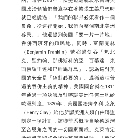
的。還在1786年，傑斐遜總統表示當時美
國政治領袖們普遍存在著擴張主義思想時
就已經說過：「我們的聯邦必須看作一個
巢窟，從這裡開始，我們向整個南北美洲
移民。」他還提到美國「要一片一片地」
吞併西班牙的殖民地。同時，富蘭克林
（Benjamin Franklin）號召過併吞「魁北
克、聖約翰、那佛斯科的亞、百慕達、東
西佛羅里達和巴哈馬群島」，認為這對美
國的安全是「絕對必要的」。遵循這種普
遍的吞併主義的精神，美國國會就在1811
年通過一項決議反對轉讓美洲任何土地給
歐洲列強。1820年，美國國務卿亨利‧克萊
（Henry Clay）給他所謂美洲人類自由聯盟
制定一項計劃，該聯盟系概括自哈德遜灣
至合恩角之間的一切國家而成。克萊肯定