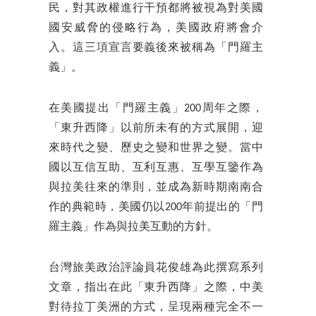
民，對其政權進行干預都將被視為對美國
國安威脅的侵略行為，美國政府將會介
入。這三項宣言要義後來被稱為「門羅主
義」。
在美國提出「門羅主義」200周年之際，
「東升西降」以前所未有的方式展開，迎
來時代之變、歷史之變和世界之變。當中
國以互信互助、互利互惠、互學互鑒作為
與拉美往來的準則，並成為新時期南南合
作的典範時，美國仍以200年前提出的「門
羅主義」作為與拉美互動的方針。
台灣旅美政治評論員花俊雄為此撰寫系列
文章，指出在此「東升西降」之際，中美
對待拉丁美洲的方式，呈現兩種完全不一