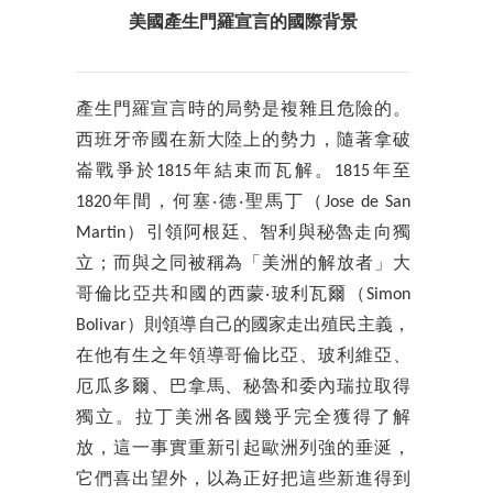
美國產生門羅宣言的國際背景
產生門羅宣言時的局勢是複雜且危險的。
西班牙帝國在新大陸上的勢力，隨著拿破
崙戰爭於1815年結束而瓦解。1815年至
1820年間，何塞‧德‧聖馬丁（Jose de San
Martin）引領阿根廷、智利與秘魯走向獨
立；而與之同被稱為「美洲的解放者」大
哥倫比亞共和國的西蒙‧玻利瓦爾（Simon
Bolivar）則領導自己的國家走出殖民主義，
在他有生之年領導哥倫比亞、玻利維亞、
厄瓜多爾、巴拿馬、秘魯和委內瑞拉取得
獨立。拉丁美洲各國幾乎完全獲得了解
放，這一事實重新引起歐洲列強的垂涎，
它們喜出望外，以為正好把這些新進得到