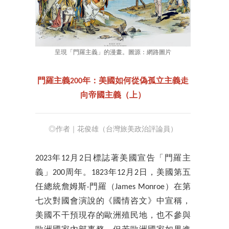
呈現「門羅主義」的漫畫。圖源：網路圖片
門羅主義200年：美國如何從偽孤立主義走
向帝國主義（上）
◎作者｜花俊雄（台灣旅美政治評論員）
2023年12月2日標誌著美國宣告「門羅主
義」200周年。1823年12月2日，美國第五
任總統詹姆斯‧門羅（James Monroe）在第
七次對國會演說的《國情咨文》中宣稱，
美國不干預現存的歐洲殖民地，也不參與