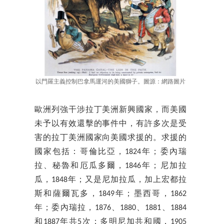
以門羅主義控制巴拿馬運河的美國獅子。圖源：網路圖片
歐洲列強干涉拉丁美洲新興國家，而美國
未予以有效還擊的事件中，有許多次是受
害的拉丁美洲國家向美國求援的。求援的
國家包括：哥倫比亞，1824年；委內瑞
拉、秘魯和厄瓜多爾，1846年；尼加拉
瓜，1848年；又是尼加拉瓜，加上宏都拉
斯和薩爾瓦多，1849年；墨西哥，1862
年；委內瑞拉，1876、1880、1881、1884
和1887年共5次；多明尼加共和國，1905