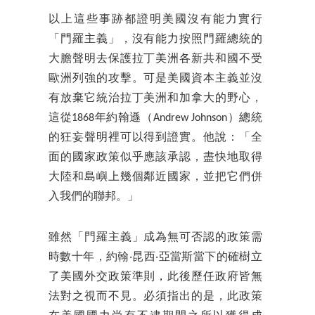
以上這些事跡都證明美國沒有能力實行
「門羅主義」，沒有能力按照門羅總統的
大膽聲明去保護拉丁美洲各新共和國不受
歐洲列強的攻擊。可是美國資本主義並沒
有放棄它統治拉丁美洲和加拿大的野心，
這從1868年約翰遜（Andrew Johnson）總統
的狂妄聲明裡可以得到證實。他說：「全
面的國家政策似乎應該承認，盡快地取得
大陸和島嶼上幾個鄰近國家，並把它們併
入我們的聯邦。」
雖然「門羅主義」成為無可否認的政策需
時數十年，約翰‧昆西‧亞當斯當下的確樹立
了美國外交政策準則，此後歷任政府皆無
法對之視而不見。必須指出的是，此政策