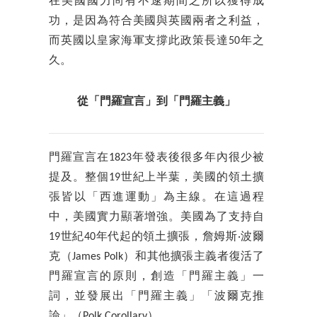
在美國國力尚有不逮期間之所以獲得成
功，是因為符合美國與英國兩者之利益，
而英國以皇家海軍支撐此政策長達50年之
久。
從「門羅宣言」到「門羅主義」
門羅宣言在1823年發表後很多年內很少被
提及。整個19世紀上半葉，美國的領土擴
張皆以「西進運動」為主線。在這過程
中，美國實力顯著增強。美國為了支持自
19世紀40年代起的領土擴張，詹姆斯‧波爾
克（James Polk）和其他擴張主義者復活了
門羅宣言的原則，創造「門羅主義」一
詞，並發展出「門羅主義」「波爾克推
論」（Polk Corollary）。