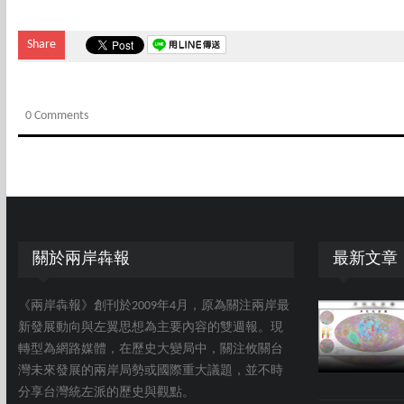
Share
0 Comments
關於兩岸犇報
最新文章
《兩岸犇報》創刊於2009年4月，原為關注兩岸最
新發展動向與左翼思想為主要內容的雙週報。現
轉型為網路媒體，在歷史大變局中，關注攸關台
灣未來發展的兩岸局勢或國際重大議題，並不時
分享台灣統左派的歷史與觀點。