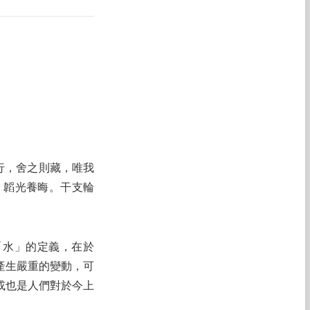
行，舍之則藏，唯我
，韜光養晦。干支輪
「水」的定義，在於
產生嚴重的變動，可
或也是人們對於今上