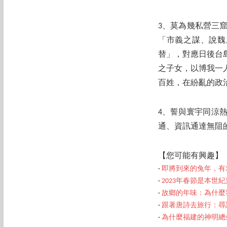
3、莫為幾私營三
「市義之謀、說魏
替」，對應日後台
之子女，以博我一
百姓，在紛亂的政
4、誓與寰宇同涼
通、資訊通達無阻
【您
可能有興趣】
‧
即將到來的兔年，有3
‧
2023年春節是本世
‧
故鄉的年味：為什麼
‧
跟著唐詩去旅行：尋
‧
為什麼福建的神明總