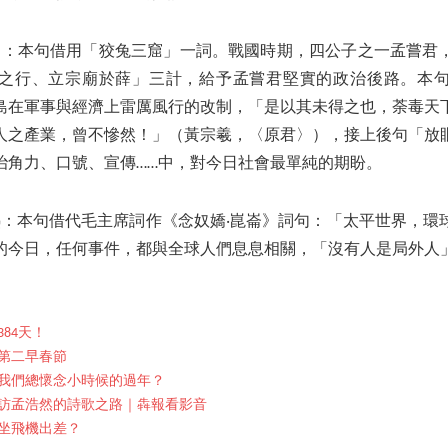
窟：本句借用「狡兔三窟」一詞。戰國時期，四公子之一孟嘗君
之行、立宗廟於薛」三計，給予孟嘗君堅實的政治後路。本
島在軍事與經濟上雷厲風行的改制，「是以其未得之也，荼毒天
人之產業，曾不慘然！」（黃宗羲，〈原君〉），接上後句「放
治角力、口號、宣傳……中，對今日社會最單純的期盼。
熱：本句借代毛主席詞作《念奴嬌‧崑崙》詞句：「太平世界，環
的今日，任何事件，都與全球人們息息相關，「沒有人是局外人
84天！
紀第二早春節
我們總懷念小時候的過年？
訪孟浩然的詩歌之路｜犇報看影音
坐飛機出差？