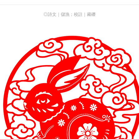
◎詩文｜儲漁
；校註
｜藏礫