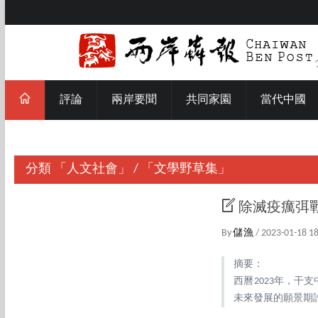
評論
兩岸要聞
共同家園
當代中國
分類
「人文社會」
/
「文學野草集」
除滅疫癘弭戰
By
儲漁
/ 2023-01-18 1
摘要：
西曆2023年，
未來發展的願景期