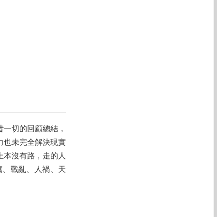
昔一切的回顧總結，
力也未完全解決現實
上本沒有路，走的人
癘、戰亂、人禍、天