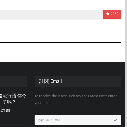
2252
訂閱 Email
路流行語 你今
To receive the latest updates and Latest Posts enter
」了嗎？
your email.
177185