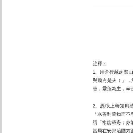
註釋：
1、用舍行藏虎歸
與爾有是夫！」，
替，靈兔為主，辛
2、愚氓上善知興
「水善利萬物而不
謂「水能載舟；亦
當局在安邦治國方