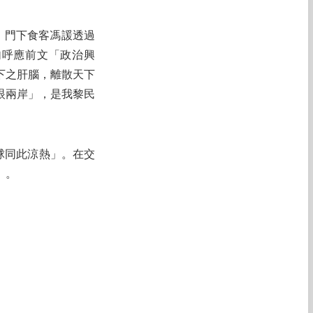
，門下食客馮諼透過
句呼應前文「政治興
下之肝腦，離散天下
眼兩岸」，是我黎民
球同此涼熱」。在交
」。