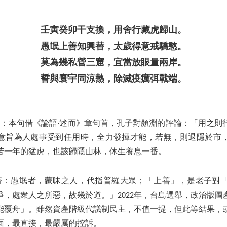
壬寅癸卯干支換，用舍行藏虎歸山。
愚氓上善知興替，太歲得意戒驕憨。
莫為幾私營三窟，宜當放眼量兩岸。
誓與寰宇同涼熱，除滅疫癘弭戰端。
山：本句借《論語‧述而》章句首，孔子對顏淵的評論：「用之則
意旨為人處事受到任用時，全力發揮才能，若無，則退隱於市
苦一年的猛虎，也該歸隱山林，休生養息一番。
替：愚氓者，蒙昧之人，代指普羅大眾；「上善」，是老子對
爭，處衆人之所惡，故幾於道。」2022年，台島選舉，政治版圖
能覆舟」。雖然資產階級代議制民主，不值一提，但此等結果，
面，最直接，最嚴厲的控訴。