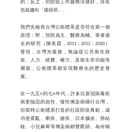
的；反之，則防疫工作越無法做好，排名
也就趨向「後段班」。
我們先檢視台灣公衛體系是否符合第一個
原理：即，預防為主、醫療為輔。筆者過
去的研究（陳美霞，2011；2012；2020）
發現，台灣光復後，無論從公共衛生政
策、人力、經費、權力、及衛生所功能等
層面，公衛體系都呈現醫療化的歷史發
展。
在一九五○到七○年代，許多比新冠病毒疾
病更險惡的急性、慢性傳染病橫行台灣，
但當時公衛體系打造的社區防疫典範，成
功使霍亂、痢疾、瘧疾、日本腦炎、肺結
核、小兒麻痺等傳染病銷聲匿跡。為何稱