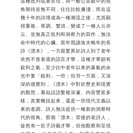
這種批判或者呈現，與一般公眾眼中的視
角期待並無不同，往往比較膚淺，而在這
幾十年的詩壇成為一種潮流之後，尤其顯
得重複、單調、繁瑣，變成了一種人云亦
云、並無真正批判和洞察力的寫作，無法
命中時代的心臟。當年我讀洛夫晚年的長
詩《漂木》，一方面驚異於詩人到了老年
依然不曾衰退的語言才華，這種才華頗有
銳利之氣，至少比中老年以來的暮氣的余
光中要「銳利」一些；但另一方面，又深
深的感覺到，《漂木》中對於歷史和現實
的觀照，看似話語繁複深邃、內容豐富多
樣，其實概括起來，還是一些現代主義以
來的老調。詩人無法提供一種新的洞察時
代的視角。那個「漂木」背後的老詩人，
徒然有一肚子詩藝才華，但他觀察和呈現