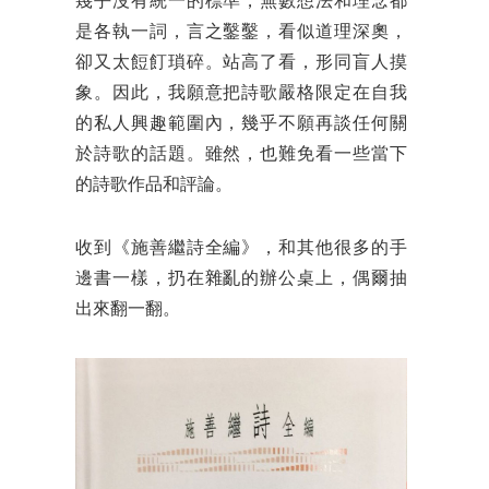
幾乎沒有統一的標準，無數想法和理念都
是各執一詞，言之鑿鑿，看似道理深奧，
卻又太餖飣瑣碎。站高了看，形同盲人摸
象。因此，我願意把詩歌嚴格限定在自我
的私人興趣範圍內，幾乎不願再談任何關
於詩歌的話題。雖然，也難免看一些當下
的詩歌作品和評論。
收到《施善繼詩全編》，和其他很多的手
邊書一樣，扔在雜亂的辦公桌上，偶爾抽
出來翻一翻。