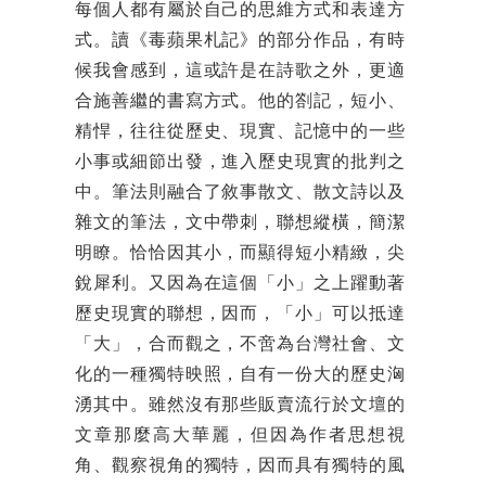
每個人都有屬於自己的思維方式和表達方
式。讀《毒蘋果札記》的部分作品，有時
候我會感到，這或許是在詩歌之外，更適
合施善繼的書寫方式。他的劄記，短小、
精悍，往往從歷史、現實、記憶中的一些
小事或細節出發，進入歷史現實的批判之
中。筆法則融合了敘事散文、散文詩以及
雜文的筆法，文中帶刺，聯想縱橫，簡潔
明瞭。恰恰因其小，而顯得短小精緻，尖
銳犀利。又因為在這個「小」之上躍動著
歷史現實的聯想，因而，「小」可以抵達
「大」，合而觀之，不啻為台灣社會、文
化的一種獨特映照，自有一份大的歷史洶
湧其中。雖然沒有那些販賣流行於文壇的
文章那麼高大華麗，但因為作者思想視
角、觀察視角的獨特，因而具有獨特的風