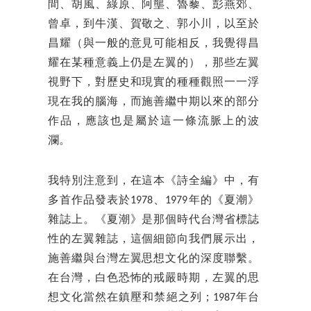
間、胡風、綠原、阿壟、魯藜、彭燕郊、
曾卓，到牛漢、賀敬之、郭小川，以至於
昌耀（與一般的意見可能相反，我覺得昌
耀在某種意義上仍是左翼的），那些左翼
視野下，對歷史和現實的種種觀照一一浮
現在我的腦海，而施善繼中期以來的部分
作品，應該也是屬於這一條流脈上的波
瀾。
我特別注意到，在這本《詩全編》中，有
多首作品發表於1978、1979年的《夏潮》
雜誌上。《夏潮》是那個時代台灣省標誌
性的左翼雜誌，這個細節向我們展示出，
施善繼與台灣左翼思想文化的深度聯繫。
在台灣，白色恐怖的戒嚴時期，左翼的思
想文化當然在鎮壓和禁絕之列；1987年台