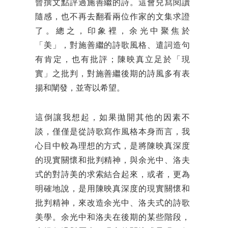
曾撰文點評過施善繼的詩。這會兒寫閱讀
隨感，也不再去翻看兩位作家的文集求證
了。總之，印象裡，余光中聚焦於
「美」，對施善繼的詩歌風格、遣詞造句
有肯定，也有批評；陳映真立足於「現
實」之批判，對施善繼後期的詩風多有表
揚和闡發，並寄以希望。
這倒讓我想起，如果拋開其他的因素不
談，僅僅是從詩歌寫作風格本身而言，我
心目中較為理想的方式，是將陳映真深度
的現實關懷和批判精神，與余光中、洛夫
式的對詩美的求索結合起來，或者，更為
明確地說，是用陳映真深度的現實關懷和
批判精神，來改造余光中、洛夫式的詩歌
美學。余光中和洛夫在後期的某些階段，