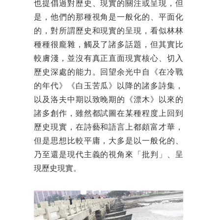
也提倡過對歷史、現實的關注或呈現，但
是，他們的那種視角是一般化的、平面化
的，對所謂歷史和現實的呈現，看似林林
種種很龐雜，觸及了諸多話題，但其實比
較膚淺，並沒有真正直面現實核心、切入
歷史深處的能力。回望余光中自《在冷戰
的年代》《白玉苦瓜》以降的諸多詩集，
以及洛夫中期以致晚期的《漂木》以來的
諸多創作，雖然都試圖在某種程度上回到
歷史現實，在詩藝和語言上都頗富才華，
但是思想比較平庸，大多是以一般化的、
乃至還是現代主義的視角來「批判」、呈
現歷史現實。