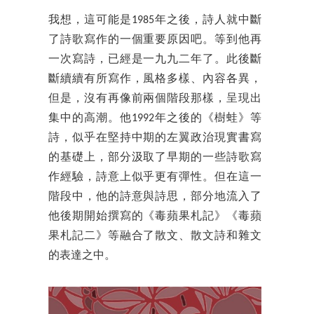
我想，這可能是1985年之後，詩人就中斷
了詩歌寫作的一個重要原因吧。等到他再
一次寫詩，已經是一九九二年了。此後斷
斷續續有所寫作，風格多樣、內容各異，
但是，沒有再像前兩個階段那樣，呈現出
集中的高潮。他1992年之後的《樹蛙》等
詩，似乎在堅持中期的左翼政治現實書寫
的基礎上，部分汲取了早期的一些詩歌寫
作經驗，詩意上似乎更有彈性。但在這一
階段中，他的詩意與詩思，部分地流入了
他後期開始撰寫的《毒蘋果札記》《毒蘋
果札記二》等融合了散文、散文詩和雜文
的表達之中。