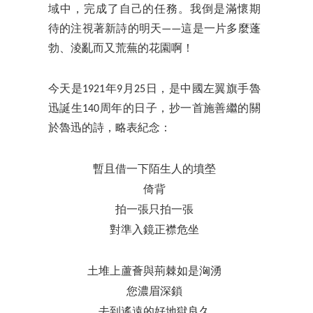
域中，完成了自己的任務。我倒是滿懷期
待的注視著新詩的明天——這是一片多麼蓬
勃、淩亂而又荒蕪的花園啊！
今天是1921年9月25日，是中國左翼旗手魯
迅誕生140周年的日子，抄一首施善繼的關
於魯迅的詩，略表紀念：
暫且借一下陌生人的墳塋
倚背
拍一張只拍一張
對準入鏡正襟危坐
土堆上蘆薈與荊棘如是洶湧
您濃眉深鎖
去到遙遠的好地獄良久