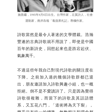
施善繼，1945年4月6日出生。台灣作家，左翼詩人，社會
運動家，兩岸犇報「毒蘋果札記」專欄作家。
詩歌當然是最令人著迷的文學體裁。浩瀚
豐遂的古典詩歌就不用說了，即使是中國
百年的新詩史，回想起來也是跌宕起伏、
氣象萬千。
不過這些年我自己對現代詩歌的關注度在
下降。之前加入過的幾個詩歌群都已退
出，朋友邀請加入詩歌興趣小組，也一概
拒絕。倒不是不愛讀詩了。只是因為覺得
詩歌很複雜，而當下的詩歌及其話語體
系，又五花八門，「道術將為天下裂」，