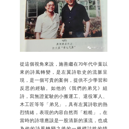
從這個視角來說，施善繼在70年代中葉以
來的詩風轉變，是左翼詩歌史的流脈呈
現，是一個可貴的案例，提供不少學習和
反思的經驗。如他的《我們的弟兄》組
詩，寫無證駕駛的小搬運工、退役軍人、
木工匠等等「弟兄」，具有左翼詩歌的熱
烈情緒，表現的內容自然而「粗糙」，在
當時的詩壇應該是一股清新的溪流，也成
為他的詩風轉變之後的一種標誌性的情