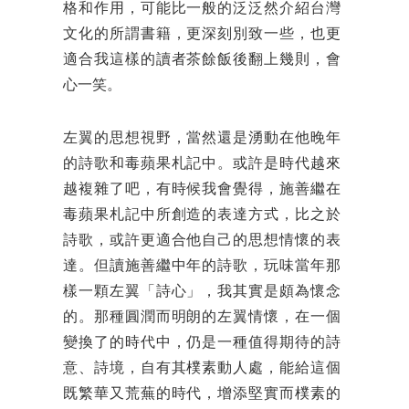
格和作用，可能比一般的泛泛然介紹台灣
文化的所謂書籍，更深刻別致一些，也更
適合我這樣的讀者茶餘飯後翻上幾則，會
心一笑。
左翼的思想視野，當然還是湧動在他晚年
的詩歌和毒蘋果札記中。或許是時代越來
越複雜了吧，有時候我會覺得，施善繼在
毒蘋果札記中所創造的表達方式，比之於
詩歌，或許更適合他自己的思想情懷的表
達。但讀施善繼中年的詩歌，玩味當年那
樣一顆左翼「詩心」，我其實是頗為懷念
的。那種圓潤而明朗的左翼情懷，在一個
變換了的時代中，仍是一種值得期待的詩
意、詩境，自有其樸素動人處，能給這個
既繁華又荒蕪的時代，增添堅實而樸素的