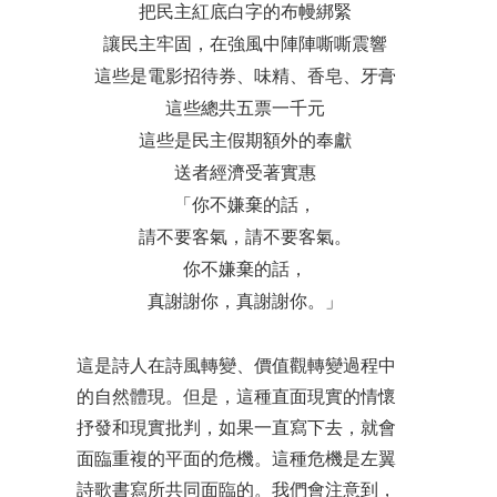
把民主紅底白字的布幔綁緊
讓民主牢固，在強風中陣陣嘶嘶震響
這些是電影招待券、味精、香皂、牙膏
這些總共五票一千元
這些是民主假期額外的奉獻
送者經濟受著實惠
「你不嫌棄的話，
請不要客氣，請不要客氣。
你不嫌棄的話，
真謝謝你，真謝謝你。」
這是詩人在詩風轉變、價值觀轉變過程中
的自然體現。但是，這種直面現實的情懷
抒發和現實批判，如果一直寫下去，就會
面臨重複的平面的危機。這種危機是左翼
詩歌書寫所共同面臨的。我們會注意到，