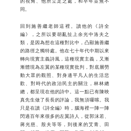
的視角、他所立足之處，和早年並無不
同。
回到施善繼老師這裡。讀他的《詩全
編》，之所以要胡亂扯上余光中洛夫之
類，是因為想在這種對比中，凸顯施善繼
的路徑之獨特處。他在七十年代中期以來
轉向現實主義詩風，這種現實主義，又漸
漸體現為左翼的某種現實批判，對底層勞
動大眾的觀照、對身邊平凡人的生活悲
歡、對時代的政治民主的關注，林林總
總，都呈現在他的詩中。這一點已有陳映
真先生做了長長的評論，我無須囉嗦。我
只是在讀《詩全編》時，腦海裡一陣一陣
閃過百年來很多的左翼詩人，從郭沫若、
蔣光慈、殷夫等等，到後來的艾青、田