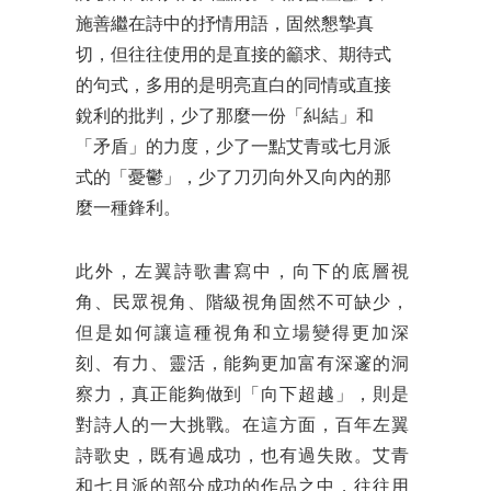
施善繼在詩中的抒情用語，固然懇摯真
切，但往往使用的是直接的籲求、期待式
的句式，多用的是明亮直白的同情或直接
銳利的批判，少了那麼一份「糾結」和
「矛盾」的力度，少了一點艾青或七月派
式的「憂鬱」，少了刀刃向外又向內的那
麼一種鋒利。
此外，左翼詩歌書寫中，向下的底層視
角、民眾視角、階級視角固然不可缺少，
但是如何讓這種視角和立場變得更加深
刻、有力、靈活，能夠更加富有深邃的洞
察力，真正能夠做到「向下超越」，則是
對詩人的一大挑戰。在這方面，百年左翼
詩歌史，既有過成功，也有過失敗。艾青
和七月派的部分成功的作品之中，往往用