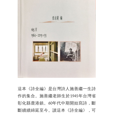
這本《詩全編》是台灣詩人施善繼一生詩
作的集合。施善繼老師生於1945年台灣省
彰化縣鹿港鎮。60年代中期開始寫詩，斷
斷續續綿延至今。讀這本《詩全編》，可