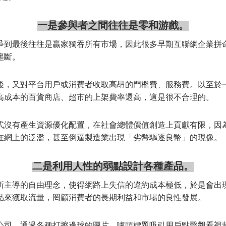
一是參與者之間往往是零和游戲。
爭到最後往往是贏家獨吞所有市場，因此很多早期互聯網企業拼
壟斷。
後，又對平台用戶或消費者收取高昂的門檻費、服務費。以至於
高成本的百貨商店、超市的上架費率還高，這是很不合理的。
式沒有產生資源優化配置，在社會總體價值創造上貢獻有限，因
在網上的泛濫，甚至倒逼製造業出現「劣幣驅逐良幣」的現像。
二是利用人性的弱點設計各種產品。
所主導的自由理念，使得網路上失信的違約成本極低，於是會出
品來獲取流量，罔顧消費者的長期利益和市場的良性發展。
公司，通過各種打擦邊球的圖片、噱頭標題吸引用戶點擊觀看視