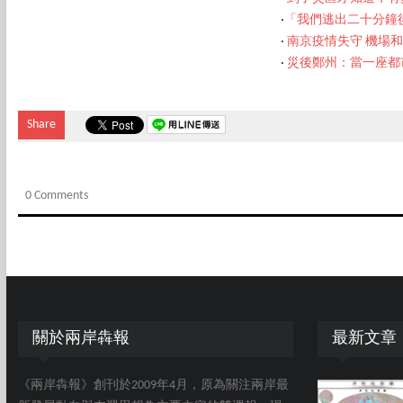
‧
「我們逃出二十分鐘
‧
南京疫情失守 機場
‧
災後鄭州：當一座都
Share
0 Comments
關於兩岸犇報
最新文章
《兩岸犇報》創刊於2009年4月，原為關注兩岸最