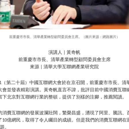
前重慶市市長、清華產業轉型顧問委員會主席。（圖片來源：網路圖片）
演講人 | 黃奇帆
前重慶市市長、清華產業轉型顧問委員會主席
來源 | 清華大學互聯網產業研究院
，2021（第二十屆）中國互聯網大會於在京召開，前重慶市市長、
大會並發表精彩演講。黃奇帆直言不諱，批評目前中國消費互聯
當下北京對互聯網行業的整頓，提供了別樣的注腳，推薦閱讀。
國的消費互聯網的發展波瀾壯闊，繁榮昌盛，湧現了阿里、騰訊、
了10億網民，取得了令人矚目的成績。但是我們的消費互聯網在
問題。