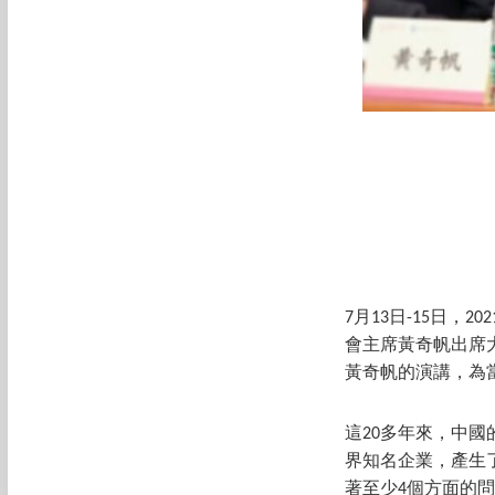
7月13日-15日
會主席黃奇帆出席
黃奇帆的演講，為
這20多年來，中
界知名企業，產生
著至少4個方面的