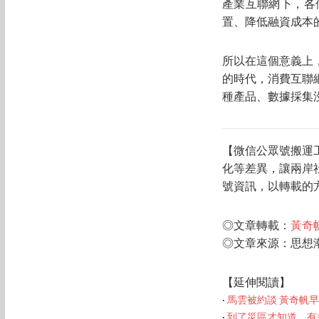
產業互聯網下，各
置、降低融資成本
所以在這個意義上
的時代，消費互聯
種產品、數據採集
【微信公眾號搬運
化等差異，讓兩岸
號資訊，以轉載的
◎文章轉載：
黃奇
◎文章來源：
思想
【延伸閱讀】
‧
馬雲被約談 黃奇帆
‧
到了災區才知道，有