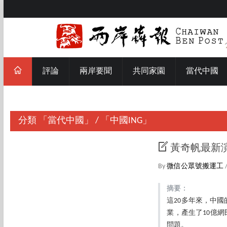
評論
兩岸要聞
共同家園
當代中國
分類
「當代中國」
/
「中國ING」
黃奇帆最新
By
微信公眾號搬運工
摘要：
這20多年來，中
業，產生了10億
問題。