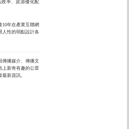
高效率、資源優化配
10年在產業互聯網
用人性的弱點設計各
因傳播媒介、傳播文
信上新奇有趣的公眾
蹤最新資訊。