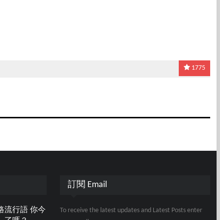
1775
訂閱 Email
路流行語 你今
To receive the latest updates and Latest Posts enter