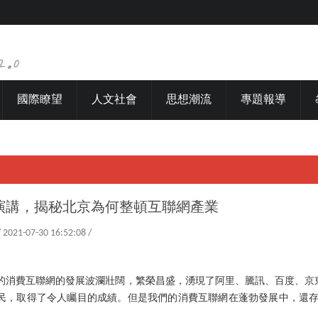
國際瞭望
人文社會
思想潮流
專題報導
演講，揭秘北京為何整頓互聯網產業
/ 2021-07-30 16:52:08 /
國的消費互聯網的發展波瀾壯闊，繁榮昌盛，湧現了阿里、騰訊、百度、京
網民，取得了令人矚目的成績。但是我們的消費互聯網在蓬勃發展中，還存