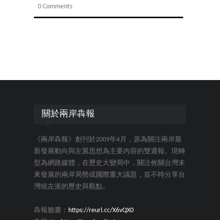
0 Comments
關於兩岸犇報
《兩岸犇報》創刊於2009年4月，原為關注兩岸最
新發展動向與左翼思想為主要內容的雙週報。現轉
型為網路媒體，在歷史大變局中，關注攸關台灣未
來發展的兩岸局勢或國際重大議題，並不時分享台
灣統左派的歷史與觀點。
犇報臉書：
https://reurl.cc/X6vQX0