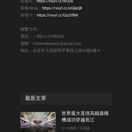
犇報IG：
https://reurl.cc/Xn1ze
犇報tiktok：
https://reurl.cc/eGkpQR
犇報YT：
https://reurl.cc/Gp1Y8W
聯繫方式：
電話：＋886-2-27080002
電郵：chaiwanbenpost@gmail.com
地址：台北市大安區和平東路三段49號3樓-4
最新文章
世界最大直徑高鐵盾構
機成功穿越長江
19 小時前 / 0 評論