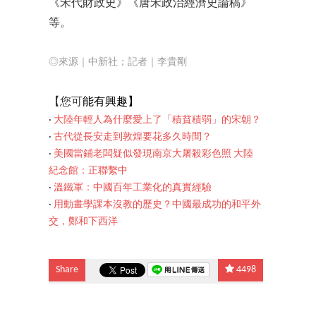
《宋代財政史》《唐宋政治經濟史論稿》
等。
◎來源｜中新社；記者｜李貴剛
【您可
能有
興趣】
‧
大陸年輕人為什麼愛上了「積貧積弱」的宋朝？
‧
古代從長安走到敦煌要花多久時間？
‧
美國當鋪老闆疑似發現南京大屠殺彩色照 大陸
紀念館：正聯繫中
‧
溫鐵軍：中國百年工業化的真實經驗
‧
用動畫學課本沒教的歷史？
中國最成功的和平外
交，鄭和下西洋
Share
4498