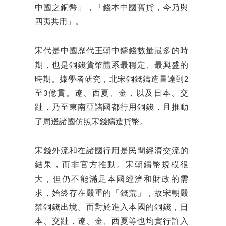
中國之銅幣」，「錢本中國寶貨，今乃與
四夷共用」。
宋代是中國歷代王朝中鑄錢數量最多的時
期，也是銅錢貨幣體系最穩定、最興盛的
時期。據學者研究，北宋銅錢鑄造量達到2
至3億貫。遼、西夏、金，以及日本、交
趾，乃至東南亞諸國都行用銅錢，且推動
了周邊諸國仿照宋錢鑄造貨幣。
宋錢外流和在諸國行用是民間經濟交流的
結果，而非官方推動。宋朝鑄幣規模很
大，但仍不能滿足本國經濟和財政的需
求，始終存在嚴重的「錢荒」，故宋朝嚴
禁銅錢出境。而對於進入本國的銅錢，日
本、交趾，遼、金、西夏等也均實行許入