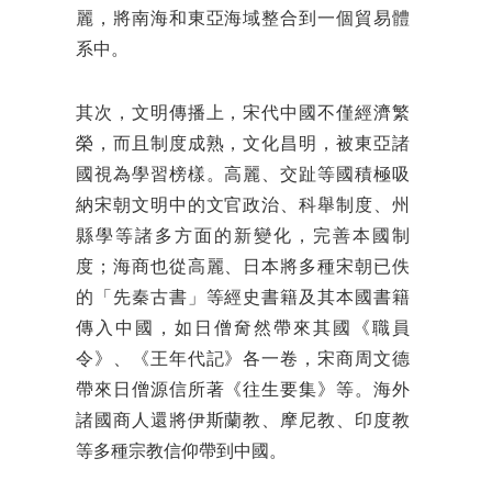
麗，將南海和東亞海域整合到一個貿易體
系中。
其次，文明傳播上，宋代中國不僅經濟繁
榮，而且制度成熟，文化昌明，被東亞諸
國視為學習榜樣。高麗、交趾等國積極吸
納宋朝文明中的文官政治、科舉制度、州
縣學等諸多方面的新變化，完善本國制
度；海商也從高麗、日本將多種宋朝已佚
的「先秦古書」等經史書籍及其本國書籍
傳入中國，如日僧奝然帶來其國《職員
令》、《王年代記》各一卷，宋商周文德
帶來日僧源信所著《往生要集》等。海外
諸國商人還將伊斯蘭教、摩尼教、印度教
等多種宗教信仰帶到中國。