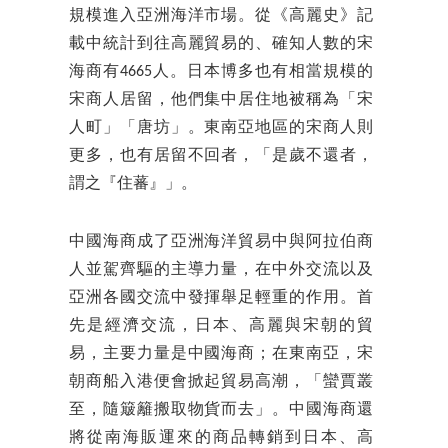
規模進入亞洲海洋市場。從《高麗史》記
載中統計到往高麗貿易的、確知人數的宋
海商有4665人。日本博多也有相當規模的
宋商人居留，他們集中居住地被稱為「宋
人町」「唐坊」。東南亞地區的宋商人則
更多，也有居留不回者，「是歲不還者，
謂之『住蕃』」。
中國海商成了亞洲海洋貿易中與阿拉伯商
人並駕齊驅的主導力量，在中外交流以及
亞洲各國交流中發揮舉足輕重的作用。首
先是經濟交流，日本、高麗與宋朝的貿
易，主要力量是中國海商；在東南亞，宋
朝商船入港便會掀起貿易高潮，「蠻賈叢
至，隨簸籬搬取物貨而去」。中國海商還
將從南海販運來的商品轉銷到日本、高