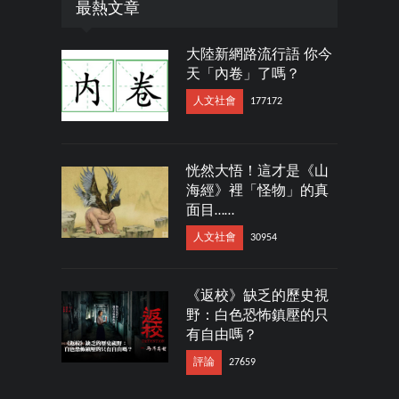
最熱文章
大陸新網路流行語 你今
天「內卷」了嗎？
人文社會
177172
恍然大悟！這才是《山
海經》裡「怪物」的真
面目……
人文社會
30954
《返校》缺乏的歷史視
野：白色恐怖鎮壓的只
有自由嗎？
評論
27659