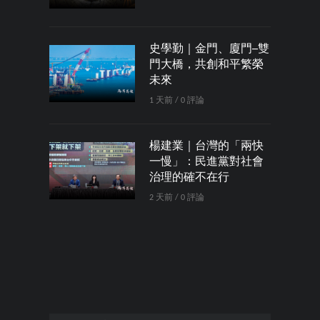
史學勤｜金門、廈門─雙
門大橋，共創和平繁榮
未來
1 天前 / 0 評論
楊建業｜台灣的「兩快
一慢」：民進黨對社會
治理的確不在行
2 天前 / 0 評論