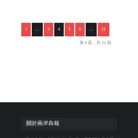
1
...
3
4
5
6
...
21
第 4 頁，共 21 頁
關於兩岸犇報