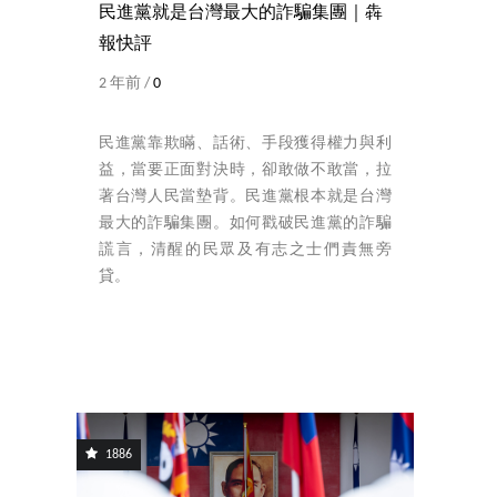
民進黨就是台灣最大的詐騙集團｜犇
報快評
2 年前 /
0
民進黨靠欺瞞、話術、手段獲得權力與利
益，當要正面對決時，卻敢做不敢當，拉
著台灣人民當墊背。民進黨根本就是台灣
最大的詐騙集團。如何戳破民進黨的詐騙
謊言，清醒的民眾及有志之士們責無旁
貸。
1886