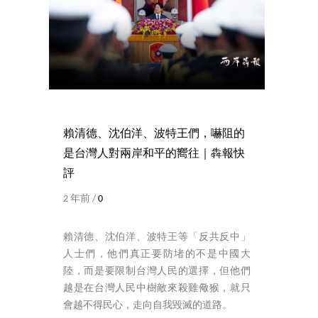
賴清德、沈伯洋、波特王們，嚇阻的
是台灣人對兩岸和平的嚮往｜犇報快
評
2 年前 /
0
賴清德、沈伯洋、波特王等「反共反中」
人士們，他們真正要防堵的不是中國大
陸，而是要限制台灣人民的選擇，但他們
越是在台灣人民中樹敵來殺雞儆猴，就只
會越不得民心，走向自我毀滅的道路。