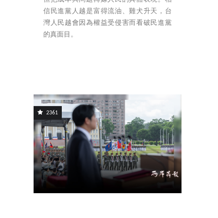
信民進黨人越是富得流油、雞犬升天，台
灣人民越會因為權益受侵害而看破民進黨
的真面目。
2361