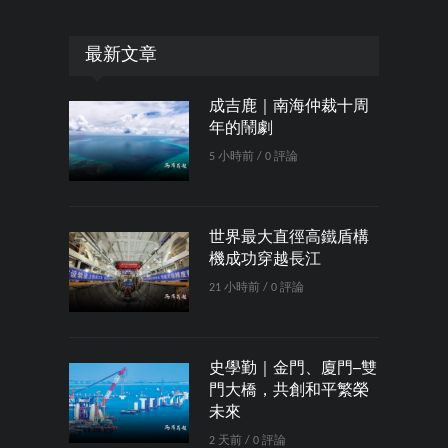
最新文章
成吉鹿｜南海仲裁十周
年的鬧劇
5 小時前 / 0 評論
世界最大直徑高鐵盾構
機成功穿越長江
21 小時前 / 0 評論
史學勤｜金門、廈門─雙
門大橋，共創和平繁榮
未來
2 天前 / 0 評論