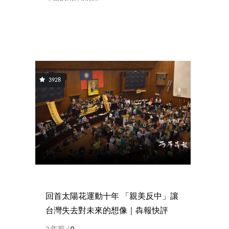
3928
回首太陽花運動十年 「親美反中」讓
台灣失去對未來的想像｜犇報快評