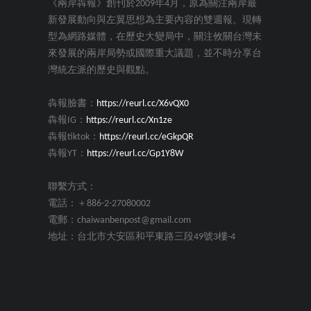
《兩岸犇報》創刊於2009年4月，原為關注兩岸最
新發展動向與左翼思想為主要內容的雙週報。現轉
型為網路媒體，在歷史大變局中，關注攸關台灣未
來發展的兩岸局勢或國際重大議題，並不時分享台
灣統左派的歷史與觀點。
犇報臉書：
https://reurl.cc/X6vQX0
犇報IG：
https://reurl.cc/Xn1ze
犇報tiktok：
https://reurl.cc/eGkpQR
犇報YT：
https://reurl.cc/Gp1Y8W
聯繫方式：
電話：＋886-2-27080002
電郵：chaiwanbenpost@gmail.com
地址：台北市大安區和平東路三段49號3樓-4