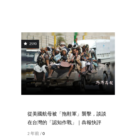
2590
從美國航母被「拖鞋軍」襲擊，談談
在台灣的「認知作戰」｜犇報快評
2 年前 /
0