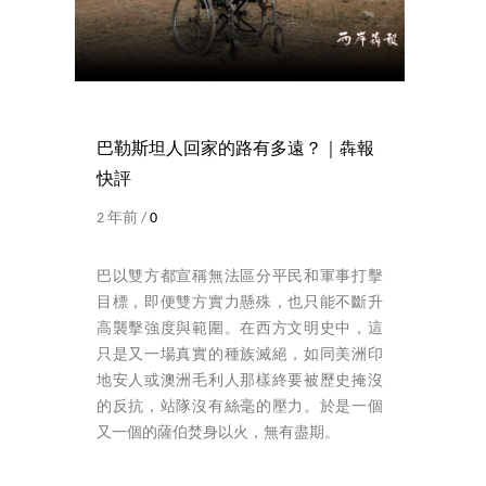
巴勒斯坦人回家的路有多遠？｜犇報
快評
2 年前 /
0
巴以雙方都宣稱無法區分平民和軍事打擊
目標，即便雙方實力懸殊，也只能不斷升
高襲擊強度與範圍。在西方文明史中，這
只是又一場真實的種族滅絕，如同美洲印
地安人或澳洲毛利人那樣終要被歷史掩沒
的反抗，站隊沒有絲毫的壓力。於是一個
又一個的薩伯焚身以火，無有盡期。