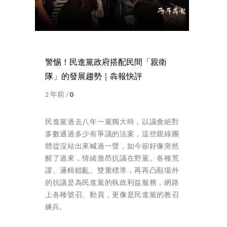
警惕！民進黨政府搭配民間「親衛
隊」的發展趨勢｜犇報快評
2 年前 /
0
民進黨過去八年一黨獨大時，以議會絕對
多數通過多少有爭議的法案，這些親綠團
體從沒站出來喊過一聲，如今卻好像突然
醒了過來，情緒激昂抗議在野黨。各種荒
謬、邏輯錯亂、雙重標準，再再凸顯場外
的抗議是為民進黨的執政利益服務，網路
上各種號召、動員，更像是民進黨的教召
練兵。