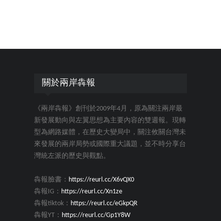
關於兩岸犇報
《兩岸犇報》創刊於2009年4月，原為關注兩岸最
新發展動向與左翼思想為主要內容的雙週報。現轉
型為網路媒體，在歷史大變局中，關注攸關台灣未
來發展的兩岸局勢或國際重大議題，並不時分享台
灣統左派的歷史與觀點。
犇報臉書：
https://reurl.cc/X6vQX0
犇報IG：
https://reurl.cc/Xn1ze
犇報tiktok：
https://reurl.cc/eGkpQR
犇報YT：
https://reurl.cc/Gp1Y8W