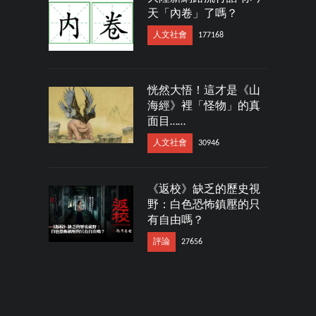
天「內卷」了嗎？
人文社會
177168
恍然大悟！這才是《山
海經》裡「怪物」的真
面目……
人文社會
30946
《返校》缺乏的歷史視
野：白色恐怖鎮壓的只
有自由嗎？
評論
27656