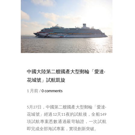
中國大陸第二艘國產大型郵輪「愛達·
花城號」試航凱旋
1 月前 /
0 comments
5月27日，中國第二艘國產大型郵輪「愛達·
花城號」經過12天11夜的試航後，全船149
項試航專案悉數通過嚴苛驗證，一次試航
即完成全部海試專案，實現創新突破。