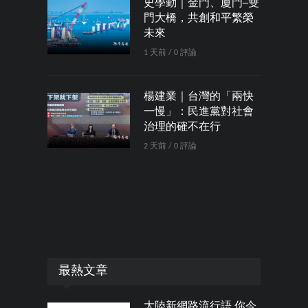
史學勤｜金門、廈門─雙
門大橋，共創和平繁榮
未來
1 天前 / 0 評論
楊建業｜台灣的「兩快
一慢」：民進黨對社會
治理的確不在行
2 天前 / 0 評論
最熱文章
大陸新網路流行語 你今