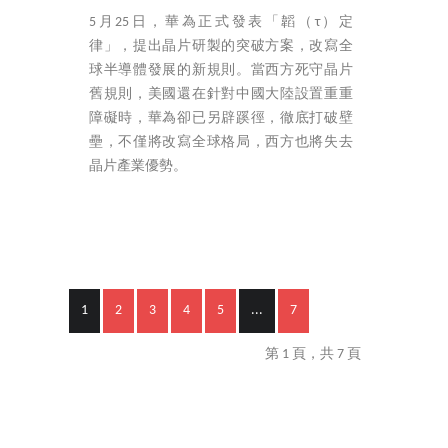
5月25日，華為正式發表「韜（τ）定
律」，提出晶片研製的突破方案，改寫全
球半導體發展的新規則。當西方死守晶片
舊規則，美國還在針對中國大陸設置重重
障礙時，華為卻已另辟蹊徑，徹底打破壁
壘，不僅將改寫全球格局，西方也將失去
晶片產業優勢。
1
2
3
4
5
...
7
第 1 頁，共 7 頁