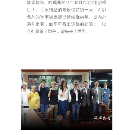
離席抗議。哈瑪斯2023年10月7日那場規模
巨大、手段殘忍的屠殺僅持續一天，而以
色列的軍事回應卻已持續近兩年。從內外
局勢來看，似乎可得出這樣的結論：「以
色列贏得了戰爭，卻失去了世界。」