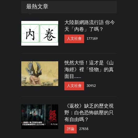
最熱文章
大陸新網路流行語 你今
天「內卷」了嗎？
人文社會
177169
恍然大悟！這才是《山
海經》裡「怪物」的真
面目……
人文社會
30952
《返校》缺乏的歷史視
野：白色恐怖鎮壓的只
有自由嗎？
評論
27656