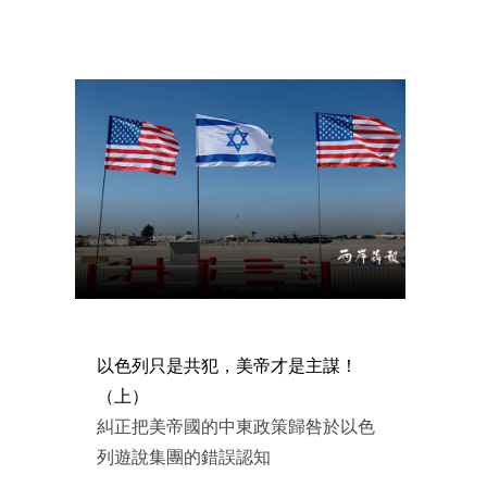
以色列只是共犯，美帝才是主謀！
（上）
糾正把美帝國的中東政策歸咎於以色
列遊說集團的錯誤認知