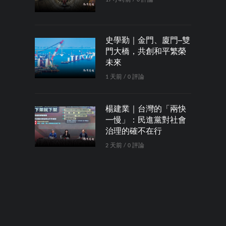
史學勤｜金門、廈門─雙
門大橋，共創和平繁榮
未來
1 天前 / 0 評論
楊建業｜台灣的「兩快
一慢」：民進黨對社會
治理的確不在行
2 天前 / 0 評論