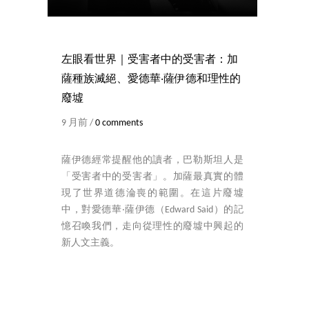
左眼看世界｜受害者中的受害者：加
薩種族滅絕、愛德華‧薩伊德和理性的
廢墟
9 月前 /
0 comments
薩伊德經常提醒他的讀者，巴勒斯坦人是
「受害者中的受害者」。加薩最真實的體
現了世界道德淪喪的範圍。在這片廢墟
中，對愛德華‧薩伊德（Edward Said）的記
憶召喚我們，走向從理性的廢墟中興起的
新人文主義。