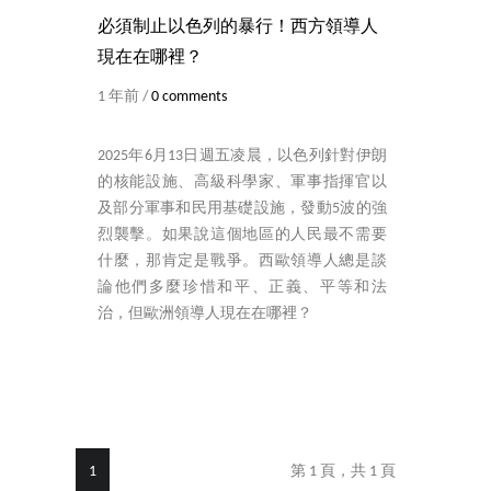
必須制止以色列的暴行！西方領導人
現在在哪裡？
1 年前 /
0 comments
2025年6月13日週五凌晨，以色列針對伊朗
的核能設施、高級科學家、軍事指揮官以
及部分軍事和民用基礎設施，發動5波的強
烈襲擊。如果說這個地區的人民最不需要
什麼，那肯定是戰爭。西歐領導人總是談
論他們多麼珍惜和平、正義、平等和法
治，但歐洲領導人現在在哪裡？
1
第 1 頁，共 1 頁