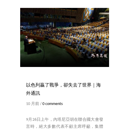
以色列贏了戰爭，卻失去了世界｜海
外通訊
10 月前 /
0 comments
9月26日上午，內塔尼亞胡在聯合國大會發
言時，絕大多數代表不顧主席呼籲，集體