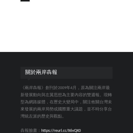
關於兩岸犇報
《兩岸犇報》創刊於2009年4月，原為關注兩岸最
新發展動向與左翼思想為主要內容的雙週報。現轉
型為網路媒體，在歷史大變局中，關注攸關台灣未
來發展的兩岸局勢或國際重大議題，並不時分享台
灣統左派的歷史與觀點。
犇報臉書：
https://reurl.cc/X6vQX0