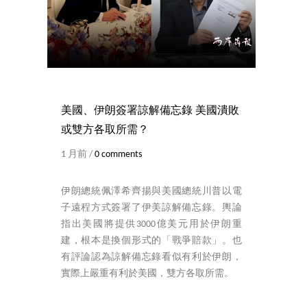
美國、伊朗簽署諒解備忘錄 美國潰敗
或雙方各取所需？
1 月前 /
0 comments
伊朗總統佩澤希齊揚與美國總統川普以電
子遠程方式簽署了伊美諒解備忘錄。輿論
指出美國將提供3000億美元用於伊朗重
建，根本是換個形式的「戰爭賠款」。也
有評論認為諒解備忘錄看似有利於伊朗，
實際上嚴重有利於美國，雙方各取所需。