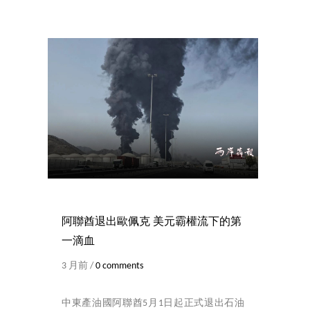
阿聯酋退出歐佩克 美元霸權流下的第
一滴血
3 月前 /
0 comments
中東產油國阿聯酋5月1日起正式退出石油