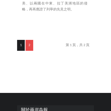
美、以兩國在中東、拉丁美洲地區的侵
略，再再應證了列寧的先見之明。
1
2
第 1 頁，共 2 頁
關於兩岸犇報