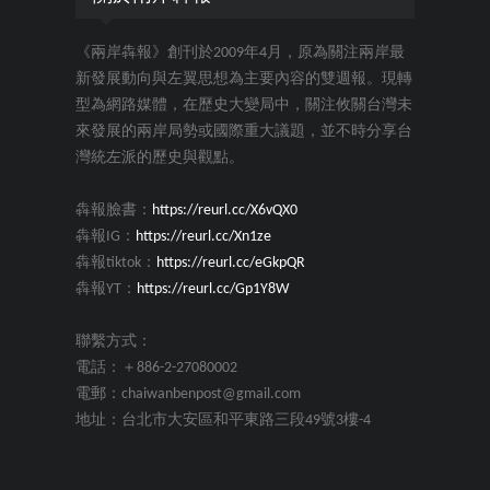
《兩岸犇報》創刊於2009年4月，原為關注兩岸最
新發展動向與左翼思想為主要內容的雙週報。現轉
型為網路媒體，在歷史大變局中，關注攸關台灣未
來發展的兩岸局勢或國際重大議題，並不時分享台
灣統左派的歷史與觀點。
犇報臉書：
https://reurl.cc/X6vQX0
犇報IG：
https://reurl.cc/Xn1ze
犇報tiktok：
https://reurl.cc/eGkpQR
犇報YT：
https://reurl.cc/Gp1Y8W
聯繫方式：
電話：＋886-2-27080002
電郵：chaiwanbenpost@gmail.com
地址：台北市大安區和平東路三段49號3樓-4