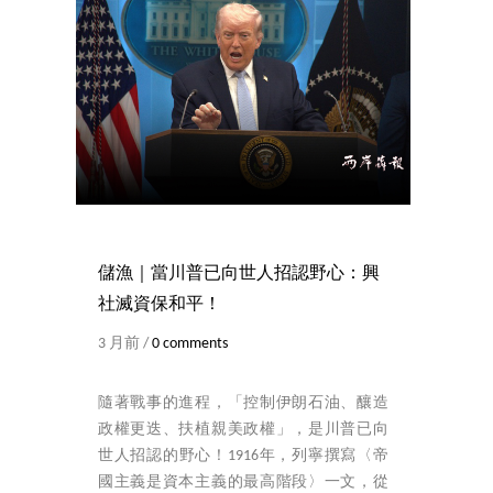
儲漁｜當川普已向世人招認野心：興
社滅資保和平！
3 月前 /
0 comments
隨著戰事的進程，「控制伊朗石油、釀造
政權更迭、扶植親美政權」，是川普已向
世人招認的野心！1916年，列寧撰寫〈帝
國主義是資本主義的最高階段〉一文，從