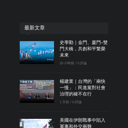
最新文章
史學勤｜金門、廈門─雙
門大橋，共創和平繁榮
未來
20 小時前 / 0 評論
楊建業｜台灣的「兩快
一慢」：民進黨對社會
治理的確不在行
1 天前 / 0 評論
美國在伊朗戰事中陷入
軍事和外交兩難