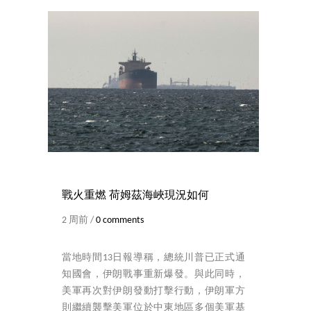
戰火重燃 荷姆茲海峽現況如何
2 周前 /
0 comments
當地時間13日報導稱，總統川普已正式通
知國會，伊朗戰事重新爆發。與此同時，
美軍再次對伊朗發動打擊行動，伊朗軍方
則繼續襲擊美軍位於中東地區多個美軍基