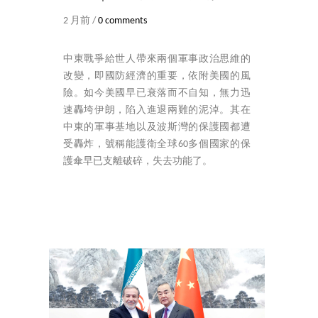
2 月前 /
0 comments
中東戰爭給世人帶來兩個軍事政治思維的
改變，即國防經濟的重要，依附美國的風
險。如今美國早已衰落而不自知，無力迅
速轟垮伊朗，陷入進退兩難的泥淖。其在
中東的軍事基地以及波斯灣的保護國都遭
受轟炸，號稱能護衛全球60多個國家的保
護傘早已支離破碎，失去功能了。