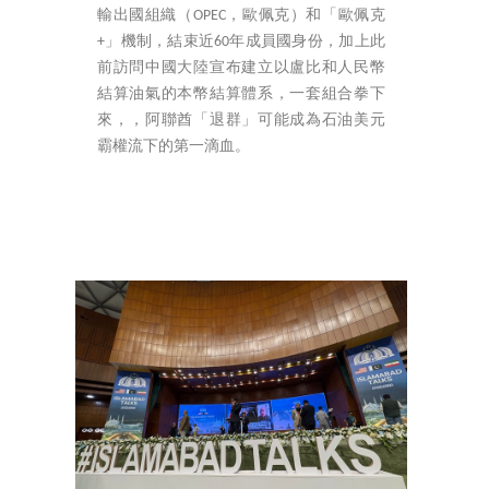
輸出國組織（OPEC，歐佩克）和「歐佩克
+」機制，結束近60年成員國身份，加上此
前訪問中國大陸宣布建立以盧比和人民幣
結算油氣的本幣結算體系，一套組合拳下
來，，阿聯酋「退群」可能成為石油美元
霸權流下的第一滴血。