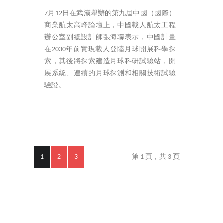
7月12日在武漢舉辦的第九屆中國（國際）
商業航太高峰論壇上，中國載人航太工程
辦公室副總設計師張海聯表示，中國計畫
在2030年前實現載人登陸月球開展科學探
索，其後將探索建造月球科研試驗站，開
展系統、連續的月球探測和相關技術試驗
驗證。
1
2
3
第 1 頁，共 3 頁