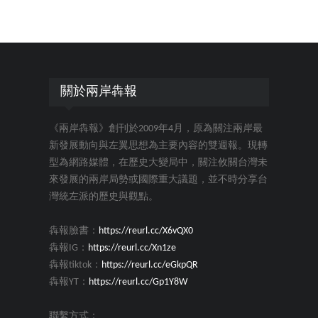
關於兩岸犇報
《兩岸犇報》創刊於2009年4月，原為關注兩岸最
新發展動向與左翼思想為主要內容的雙週報。現轉
型為網路媒體，在歷史大變局中，關注攸關台灣未
來發展的兩岸局勢或國際重大議題，並不時分享台
灣統左派的歷史與觀點。
犇報臉書：
https://reurl.cc/X6vQX0
犇報IG：
https://reurl.cc/Xn1ze
犇報tiktok：
https://reurl.cc/eGkpQR
犇報YT：
https://reurl.cc/Gp1Y8W
聯繫方式：