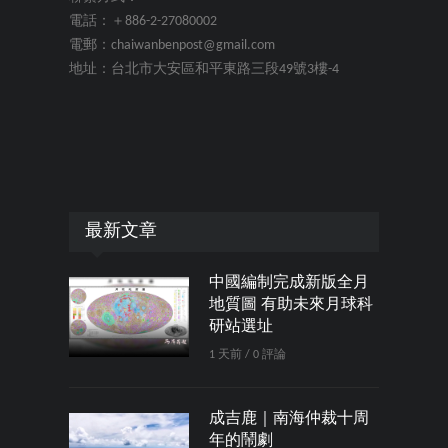
電話：＋886-2-27080002
電郵：chaiwanbenpost@gmail.com
地址：台北市大安區和平東路三段49號3樓-4
最新文章
中國編制完成新版全月
地質圖 有助未來月球科
研站選址
1 天前 / 0 評論
成吉鹿｜南海仲裁十周
年的鬧劇