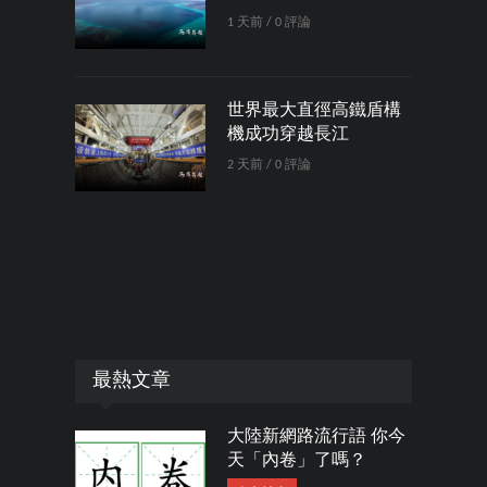
1 天前 / 0 評論
世界最大直徑高鐵盾構
機成功穿越長江
2 天前 / 0 評論
最熱文章
大陸新網路流行語 你今
天「內卷」了嗎？