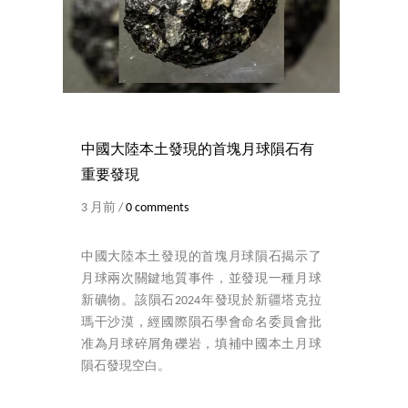
中國大陸本土發現的首塊月球隕石有
重要發現
3 月前 /
0 comments
中國大陸本土發現的首塊月球隕石揭示了
月球兩次關鍵地質事件，並發現一種月球
新礦物。該隕石2024年發現於新疆塔克拉
瑪干沙漠，經國際隕石學會命名委員會批
准為月球碎屑角礫岩，填補中國本土月球
隕石發現空白。