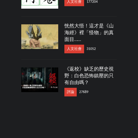
人文社會
177204
恍然大悟！這才是《山
海經》裡「怪物」的真
面目……
人文社會
31052
《返校》缺乏的歷史視
野：白色恐怖鎮壓的只
有自由嗎？
評論
27689