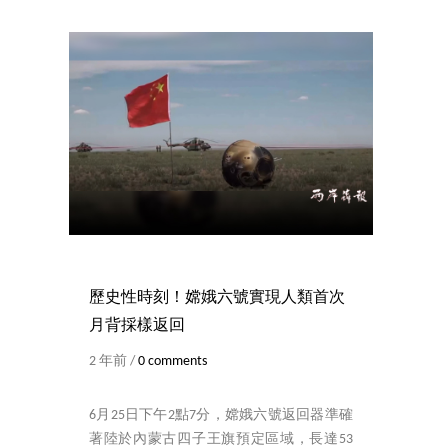
歷史性時刻！嫦娥六號實現人類首次
月背採樣返回
2 年前 /
0 comments
6月25日下午2點7分，嫦娥六號返回器準確
著陸於內蒙古四子王旗預定區域，長達53