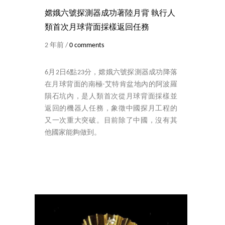
嫦娥六號探測器成功著陸月背 執行人
類首次月球背面採樣返回任務
2 年前 /
0 comments
6月2日6點23分，嫦娥六號探測器成功降落
在月球背面的南極-艾特肯盆地內的阿波羅
隕石坑內，是人類首次從月球背面採樣並
返回的機器人任務，象徵中國探月工程的
又一次重大突破。目前除了中國，沒有其
他國家能夠做到。