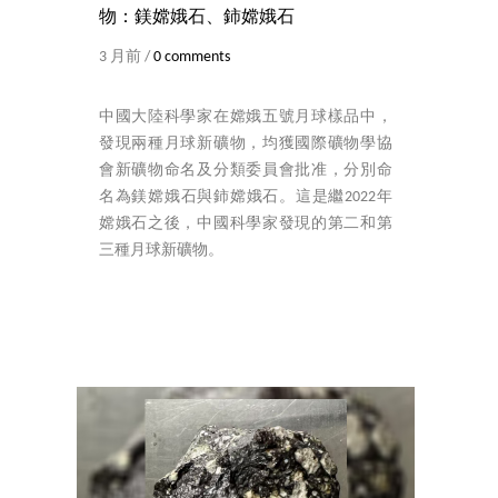
物：鎂嫦娥石、鈰嫦娥石
3 月前 /
0 comments
中國大陸科學家在嫦娥五號月球樣品中，
發現兩種月球新礦物，均獲國際礦物學協
會新礦物命名及分類委員會批准，分別命
名為鎂嫦娥石與鈰嫦娥石。這是繼2022年
嫦娥石之後，中國科學家發現的第二和第
三種月球新礦物。