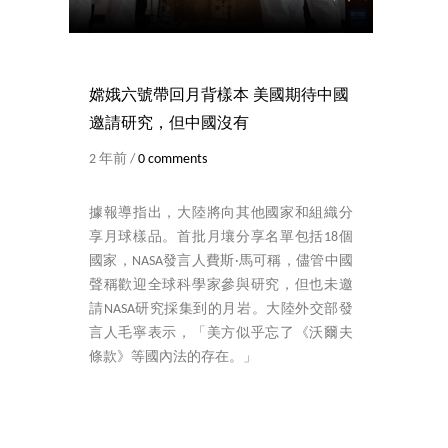
嫦娥六號帶回月背樣本 美國期待中國
邀請研究，但中國沒有
2 年前 /
0 comments
據報導指出，大陸將向其他國家和組織分
享月球樣品。首批月壤分享名單包括18個
國家，NASA發言人費斯·馬可稱，儘管中國
聲稱歡迎全球科學家參與研究，但也未邀
請NASA研究採集到的月岩。大陸外交部發
言人毛寧表示，「美方似乎忘了《沃爾夫
條款》等國內法的存在。」