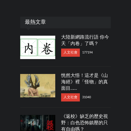
最熱文章
大陸新網路流行語 你今
天「內卷」了嗎？
人文社會
177194
恍然大悟！這才是《山
海經》裡「怪物」的真
面目……
人文社會
31040
《返校》缺乏的歷史視
野：白色恐怖鎮壓的只
有自由嗎？