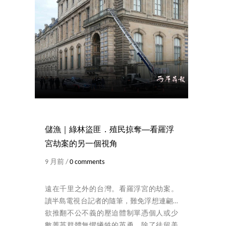
儲漁｜綠林盜匪．殖民掠奪──看羅浮
宮劫案的另一個視角
9 月前 /
0 comments
遠在千里之外的台灣。看羅浮宮的劫案。
讀半島電視台記者的隨筆，難免浮想連翩…
欲推翻不公不義的壓迫體制單憑個人或少
數菁英群體無懼犧牲的英勇，除了徒留美