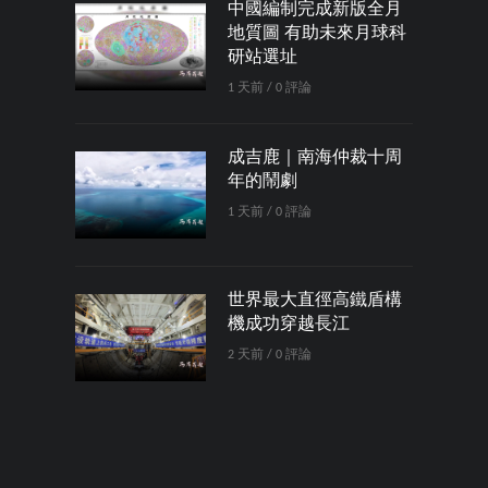
中國編制完成新版全月
地質圖 有助未來月球科
研站選址
1 天前 / 0 評論
成吉鹿｜南海仲裁十周
年的鬧劇
1 天前 / 0 評論
世界最大直徑高鐵盾構
機成功穿越長江
2 天前 / 0 評論