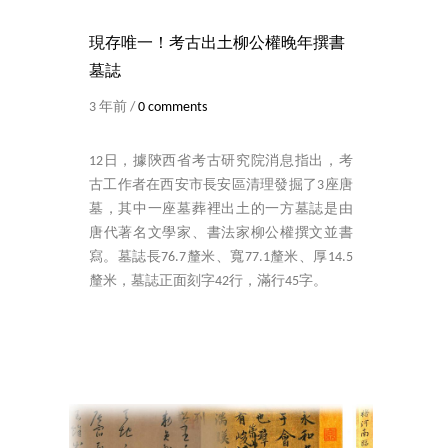
現存唯一！考古出土柳公權晚年撰書
墓誌
3 年前 /
0 comments
12日，據陝西省考古研究院消息指出，考
古工作者在西安市長安區清理發掘了3座唐
墓，其中一座墓葬裡出土的一方墓誌是由
唐代著名文學家、書法家柳公權撰文並書
寫。墓誌長76.7釐米、寬77.1釐米、厚14.5
釐米，墓誌正面刻字42行，滿行45字。