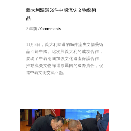
義大利歸還56件中國流失文物藝術
品！
2 年前 /
0 comments
11月8日，義大利歸還的56件流失文物藝術
品回歸中國。此次與義大利的成功合作，
展現了中義兩國加強文化遺產保護合作、
推動流失文物歸還原屬國的國際責任，促
進中義文明交流互鑒。