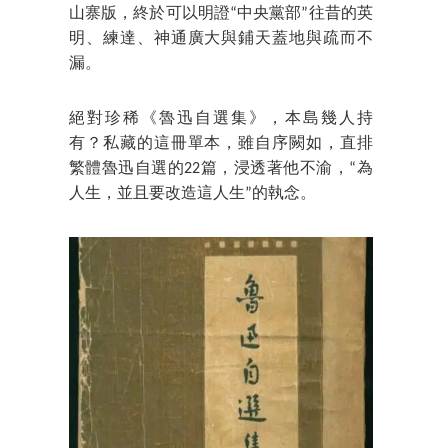
山寨版，終於可以明證“中央黨部”往昔的英
明、練達、神通廣大與鋪天蓋地與疏而不
漏。
絕對珍稀《魯迅自選集》，本島幾人持
有？私藏的這冊單本，雖自序闕如，直排
繁體魯迅自選的22篇，浸透著他不渝，“為
人生，並且要改造這人生”的執念。