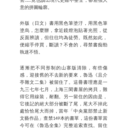
去……竟也讀出現代史雖不整全，卻差強人
意的拼圖輪廓。
外版（日文）書用黑色筆塗汙，用黑色筆
塗烏，怎麼辦，拿近鏡燈泡貼著光照，從
反面辨讀，但往往均為徒勞。既然如此，
便縮手停買，斷讀？不會的，尋禁書痴勁
執迷不悟。
逐漸把不同形制的山寨版清除，有些傷
感，迎接舊的不去新的要來，魯迅《且介
亭雜文二集》被留住了。這冊書理應是一
九三七年七月，上海三閑書屋的拷貝，難
得它用線裝，耐翻。另一留住的因由是，
它後記的絕大部分被斷了尾，尾大不掉此
處恰恰尾大而掉，當年「中央黨部禁止新
文藝作品」查禁149本的書單，這份書單當
今可在《魯迅全集》完整追索查找。留住