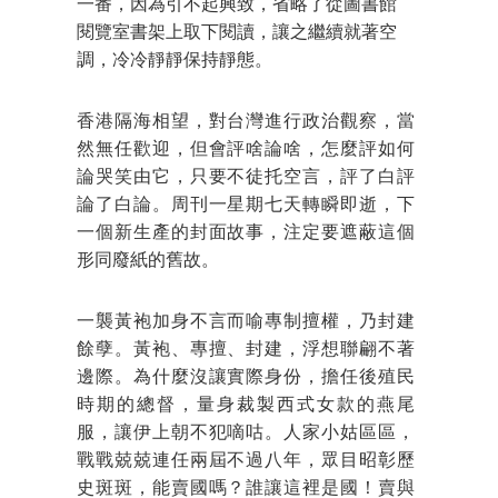
一番，因為引不起興致，省略了從圖書館
閱覽室書架上取下閱讀，讓之繼續就著空
調，冷冷靜靜保持靜態。
香港隔海相望，對台灣進行政治觀察，當
然無任歡迎，但會評啥論啥，怎麼評如何
論哭笑由它，只要不徒托空言，評了白評
論了白論。周刊一星期七天轉瞬即逝，下
一個新生產的封面故事，注定要遮蔽這個
形同廢紙的舊故。
一襲黃袍加身不言而喻專制擅權，乃封建
餘孽。黃袍、專擅、封建，浮想聯翩不著
邊際。為什麼沒讓實際身份，擔任後殖民
時期的總督，量身裁製西式女款的燕尾
服，讓伊上朝不犯嘀咕。人家小姑區區，
戰戰兢兢連任兩屆不過八年，眾目昭彰歷
史斑斑，能賣國嗎？誰讓這裡是國！賣與