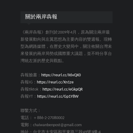
關於兩岸犇報
《兩岸犇報》創刊於2009年4月，原為關注兩岸最
新發展動向與左翼思想為主要內容的雙週報。現轉
型為網路媒體，在歷史大變局中，關注攸關台灣未
來發展的兩岸局勢或國際重大議題，並不時分享台
灣統左派的歷史與觀點。
犇報臉書：
https://reurl.cc/X6vQX0
犇報IG：
https://reurl.cc/Xn1ze
犇報tiktok：
https://reurl.cc/eGkpQR
犇報YT：
https://reurl.cc/Gp1Y8W
聯繫方式：
電話：＋886-2-27080002
電郵：chaiwanbenpost@gmail.com
地址：台北市大安區和平東路三段49號3樓-4