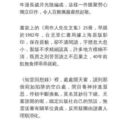
年漫長歲月光陰編成，這樣一件匯聚勞心
獨立巨作，令人百般佩服肅然起敬。
書架上的《周作人先生文集》25冊，早購
於1982年，台北里仁書局據上海原版影
印，保存原貌，卻不適閱讀，字體忽大忽
小，製版不求精細認真，許多地方模糊不
清，既買之則苦苦讀之不忍棄之，40年前
飢無食擇乖乖就範。
《知堂回想錄》裡，處處開天窗，讀到那
個宛如陷阱的空白處，閉目養神掉進遐
思，停頓中斷換氣，莫名其妙往下續。天
窗誰開的呢，鐵定出版社自己的預設，無
需送審有關單位責成，反而疑團由讀書人
理順消化。