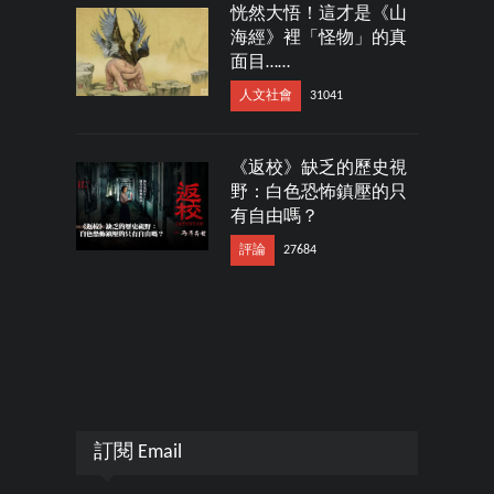
恍然大悟！這才是《山
海經》裡「怪物」的真
面目……
人文社會
31041
《返校》缺乏的歷史視
野：白色恐怖鎮壓的只
有自由嗎？
評論
27684
訂閱 Email