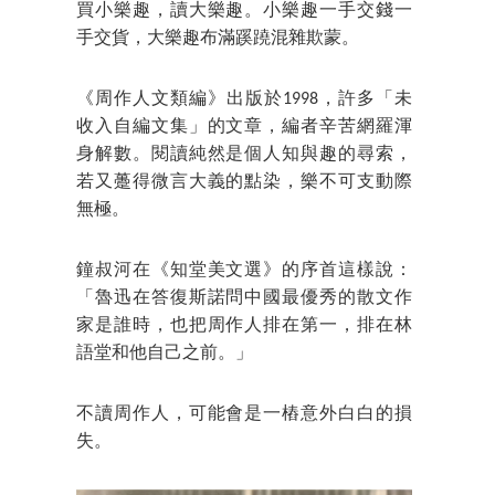
買小樂趣，讀大樂趣。小樂趣一手交錢一
手交貨，大樂趣布滿蹊蹺混雜欺蒙。
《周作人文類編》出版於1998，許多「未
收入自編文集」的文章，編者辛苦網羅渾
身解數。閱讀純然是個人知與趣的尋索，
若又躉得微言大義的點染，樂不可支動際
無極。
鐘叔河在《知堂美文選》的序首這樣說：
「魯迅在答復斯諾問中國最優秀的散文作
家是誰時，也把周作人排在第一，排在林
語堂和他自己之前。」
不讀周作人，可能會是一樁意外白白的損
失。