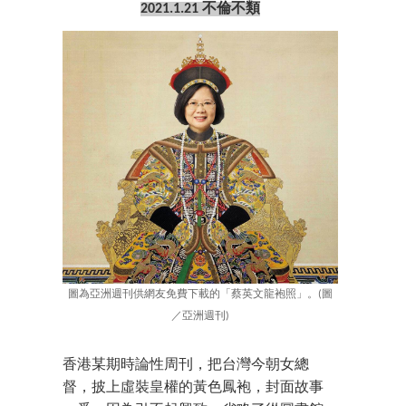
2021.1.21 不倫不類
圖為亞洲週刊供網友免費下載的「蔡英文龍袍照」。(圖
／亞洲週刊)
香港某期時論性周刊，把台灣今朝女總
督，披上虛裝皇權的黃色鳳袍，封面故事