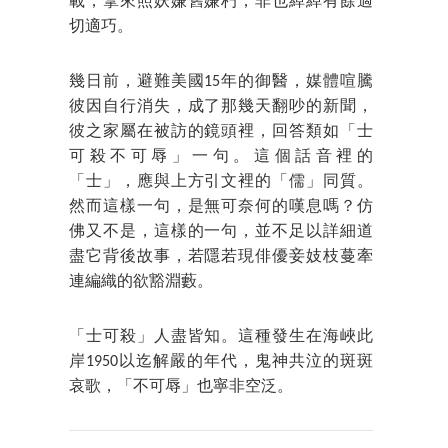
載，拿來照妖嫌舊嫌朽，非也綽綽有餘適
切適巧。
幾日前，避難美國15年的御醫，媒體喧騰
彼因自行消失，成了那幾天翻吵的新聞，
彼之家屬在被訪的鏡頭裡，回答類如「士
可殺不可辱」一句。這個話音裡的
「士」，應與上方引文裡的「儒」同質。
然而這樣一句，是無可奈何的嘆息嗎？仿
佛又不是，這樣的一句，並不足以詳細道
盡它背後故事，若隱若現俳優妾妓枝蔓牽
連編織的欲豁淵藪。
「士可殺」人盡皆知。這種發生在海峽此
岸1950以迄解嚴的年代，鬼神共泣的斑斑
哀歌，「不可辱」也寧非空泛。