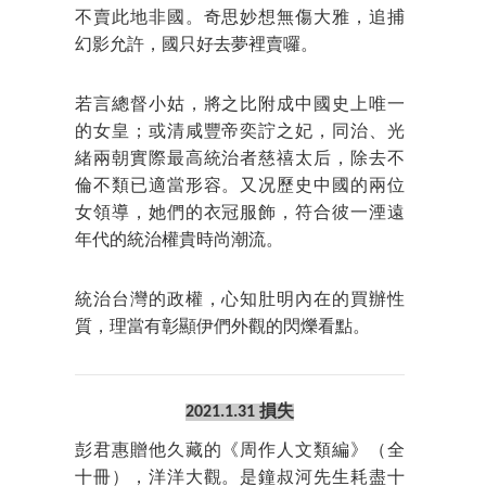
不賣此地非國。奇思妙想無傷大雅，追捕
幻影允許，國只好去夢裡賣囉。
若言總督小姑，將之比附成中國史上唯一
的女皇；或清咸豐帝奕詝之妃，同治、光
緒兩朝實際最高統治者慈禧太后，除去不
倫不類已適當形容。又况歷史中國的兩位
女領導，她們的衣冠服飾，符合彼一湮遠
年代的統治權貴時尚潮流。
統治台灣的政權，心知肚明內在的買辦性
質，理當有彰顯伊們外觀的閃爍看點。
2021.1.31 損失
彭君惠贈他久藏的《周作人文類編》（全
十冊），洋洋大觀。是鐘叔河先生耗盡十