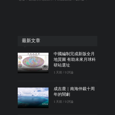
最新文章
中國編制完成新版全月
地質圖 有助未來月球科
研站選址
1 天前 / 0 評論
成吉鹿｜南海仲裁十周
年的鬧劇
1 天前 / 0 評論