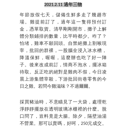
2021.2.11 過年三物
年節放假七天，儲備生鮮多走了幾趟市
場。雞提前訂了，過年這一隻得預付訂
金，憑單取貨。清早剛剛開市，攤子上解
體分類鋪排的數量，比平時都少。咋了？
怕堵，雞車不願回頭。自禁絕攤上割喉現
宰，批回的群裸，一股腦全浸入冰水槽，
降溫保鮮，喔喔，這麼辦也吃了好一陣
子。後來改成前訂，情商不泡水，擺冰箱
待取。反正吃的絕對是雞肉不假，今日凌
晨上游集體宰殺，下游批回街巷零售的今
日之雞。若問今雞滋味？不過爾爾。
採買豬油時，不意瞄見了一大袋，處理乾
淨靜靜擺放在透明玻璃冰櫃裡的什麼。脫
口問了，豈料竟是大腸。除夕，隔壁油湯
不營業。那可以賣嗎，好呵，250元成交。