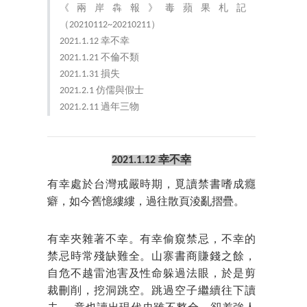
《兩岸犇報》毒蘋果札記
（20210112~20210211）
2021.1.12 幸不幸
2021.1.21 不倫不類
2021.1.31 損失
2021.2.1 仿儒與假士
2021.2.11 過年三物
2021.1.12 幸不幸
有幸處於台灣戒嚴時期，覓讀禁書嗜成癮
癖，如今舊憶縷縷，過往散頁淩亂摺疊。
有幸夾雜著不幸。有幸偷窺禁忌，不幸的
禁忌時常殘缺難全。山寨書商賺錢之餘，
自危不越雷池害及性命躲過法眼，於是剪
裁刪削，挖洞跳空。跳過空子繼續往下讀