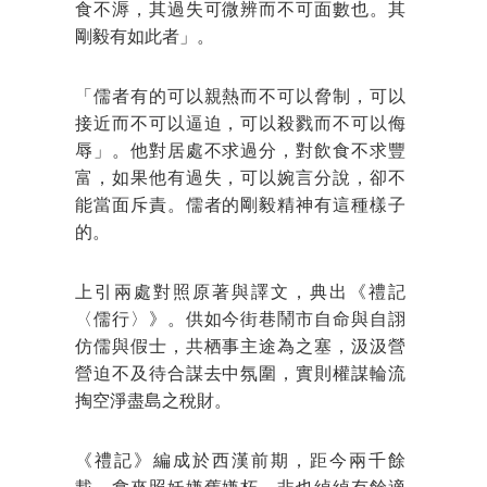
食不溽，其過失可微辨而不可面數也。其
剛毅有如此者」。
「儒者有的可以親熱而不可以脅制，可以
接近而不可以逼迫，可以殺戮而不可以侮
辱」。他對居處不求過分，對飲食不求豐
富，如果他有過失，可以婉言分說，卻不
能當面斥責。儒者的剛毅精神有這種樣子
的。
上引兩處對照原著與譯文，典出《禮記
〈儒行〉》。供如今街巷鬧市自命與自詡
仿儒與假士，共栖事主途為之塞，汲汲營
營迫不及待合謀去中氛圍，實則權謀輪流
掏空淨盡島之稅財。
《禮記》編成於西漢前期，距今兩千餘