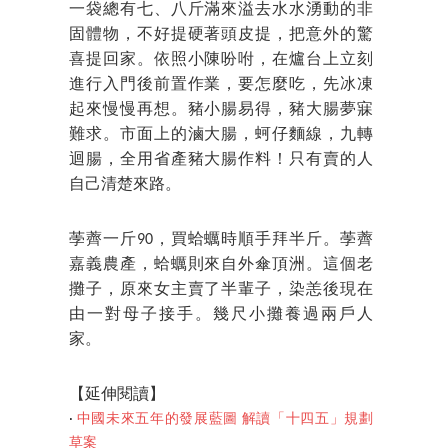
一袋總有七、八斤滿來溢去水水湧動的非
固體物，不好提硬著頭皮提，把意外的驚
喜提回家。依照小陳吩咐，在爐台上立刻
進行入門後前置作業，要怎麼吃，先冰凍
起來慢慢再想。豬小腸易得，豬大腸夢寐
難求。市面上的滷大腸，蚵仔麵線，九轉
迴腸，全用省產豬大腸作料！只有賣的人
自己清楚來路。
荸薺一斤90，買蛤蠣時順手拜半斤。荸薺
嘉義農產，蛤蠣則來自外傘頂洲。這個老
攤子，原來女主賣了半輩子，染恙後現在
由一對母子接手。幾尺小攤養過兩戶人
家。
【延伸閱讀】
‧
中國未來五年的發展藍圖 解讀「十四五」規劃
草案