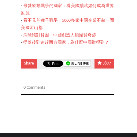
‧
最愛發動戰爭的國家：看美國黷武如何成為世界
亂源
‧
看不見的種子戰爭：5000多家中國企業不敵一間
美國孟山都
‧
消除絕對貧困！中國創造人類減貧奇跡
‧
從落後到追趕西方國家，為什麼中國辦得到？
Share
3897
0 Comments