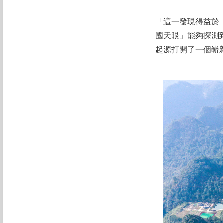
「這一發現得益於
國天眼」能夠探測
起源打開了一個嶄