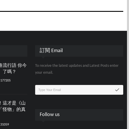
訂閱 Email
路流行語 你今
To receive the latest updates and Latest Posts enter
」了嗎？
your email.
177205
！這才是《山
「怪物」的真
Follow us
31059