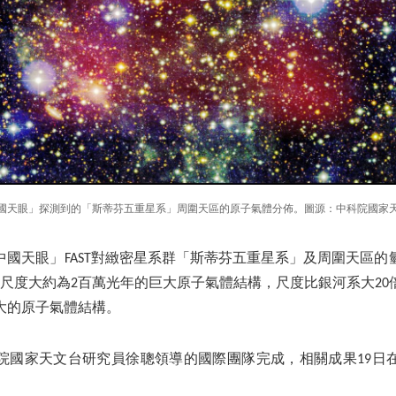
國天眼」探測到的「斯蒂芬五重星系」周圍天區的原子氣體分佈。圖源：中科院國家
中國天眼」FAST對緻密星系群「斯蒂芬五重星系」及周圍天區的
個尺度大約為2百萬光年的巨大原子氣體結構，尺度比銀河系大20
大的原子氣體結構。
院國家天文台研究員徐聰領導的國際團隊完成，相關成果19日