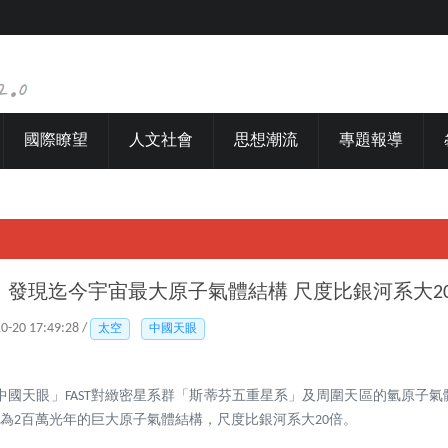
國際瞭望
人文社會
思想潮流
專題報導
」發現迄今宇宙最大原子氣體結構 尺度比銀河系大2
10-20 17:49:28 /
太空
中國天眼
中國天眼」FAST對緻密星系群「斯蒂芬五重星系」及周圍天區的氫原子
約為2百萬光年的巨大原子氣體結構，尺度比銀河系大20倍。