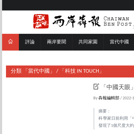
評論
兩岸要聞
共同家園
當代中國
分類
「當代中國」
/
「科技 IN TOUCH」
「中國天眼
By
犇報編輯部
/ 2022-
摘要：
科學家日前利用「
發現了1個尺度大