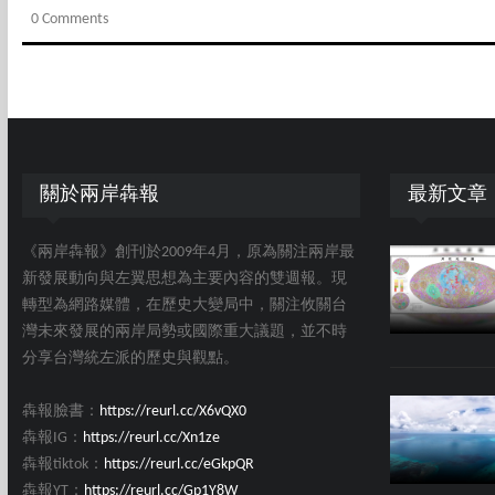
0 Comments
關於兩岸犇報
最新文章
《兩岸犇報》創刊於2009年4月，原為關注兩岸最
新發展動向與左翼思想為主要內容的雙週報。現
轉型為網路媒體，在歷史大變局中，關注攸關台
灣未來發展的兩岸局勢或國際重大議題，並不時
分享台灣統左派的歷史與觀點。
犇報臉書：
https://reurl.cc/X6vQX0
犇報IG：
https://reurl.cc/Xn1ze
犇報tiktok：
https://reurl.cc/eGkpQR
犇報YT：
https://reurl.cc/Gp1Y8W