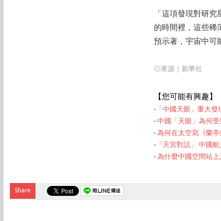
「這項發現對研究
的時間裡，這些稀
預示著，宇宙中可
◎來源｜新華社
【您可能有
興趣】
‧
「中國天眼」重大發
‧
中國「天眼」為何受
‧
為何在太空寫《蘭亭
‧
「天宮對話」 中國
‧
為什麼中國空間站上
Share