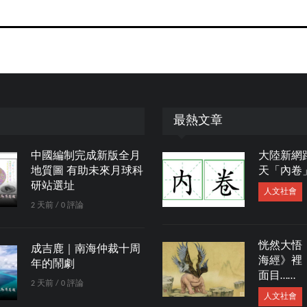
最熱文章
中國編制完成新版全月
大陸新網
地質圖 有助未來月球科
天「內卷
研站選址
人文社會
2 天前 / 0 評論
恍然大悟
成吉鹿｜南海仲裁十周
海經》裡
年的鬧劇
面目……
2 天前 / 0 評論
人文社會