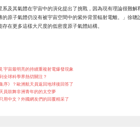
星系及其氣體在宇宙中的演化提出了挑戰，因為現有理論很難解
薄的原子氣體仍沒有被宇宙空間中的紫外背景輻射電離。」徐聰
能存在更多這樣大尺度的低密度原子氣體結構。
現 宇宙最明亮的持續重複射電爆發現象
到全球科學界熱切關注？
集序》？歐洲航天員返回地球後回答了
航天員鼓舞非洲青年的的太空夢
只用中文？外國網友們的回覆精采了