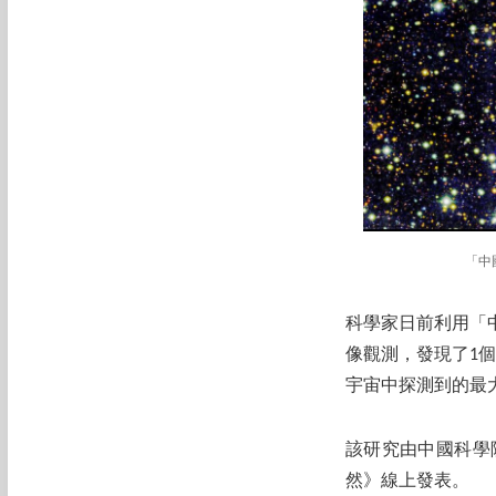
「中
科學家日前利用「
像觀測，發現了1
宇宙中探測到的最
該研究由中國科學
然》線上發表。