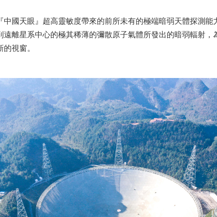
『中國天眼』超高靈敏度帶來的前所未有的極端暗弱天體探測能
到遠離星系中心的極其稀薄的彌散原子氣體所發出的暗弱輻射，
新的視窗。