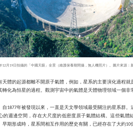
21年12月19日拍攝的「中國天眼」全景（維護保養期間攝，無人機照片）。圖片來源：
有天體的起源都離不開原子氣體，例如，星系的主要演化過程就
其轉化為恒星的過程。觀測宇宙中的氣體是天體物理領域一個非
」自1877年被發現以來，一直是天文學領域最受關注的星系群。
心的週邊空間，存在大尺度的低密度原子氣體結構。這些氣體
」早期形成時，星系間相互作用的歷史有關，已經存在了大約10