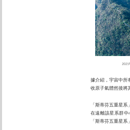
20
據介紹，宇宙中所
收原子氣體然後將
「斯蒂芬五重星系
在遠離該星系群中
「斯蒂芬五重星系