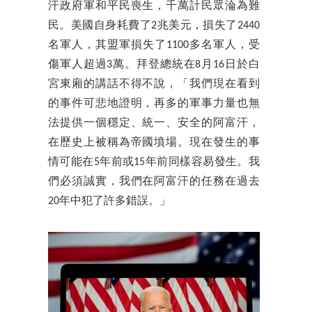
汗政府軍和平民喪生，千萬計民眾淪為難
民。美國自身耗費了2兆美元，損失了2440
名軍人，其盟軍損失了1100多名軍人，受
傷軍人超過3萬。拜登總統在8月16日於白
宮東廂的講話不得不說，「我們現在看到
的事件可悲地證明，再多的軍事力量也無
法提供一個穩定、統一、安全的阿富汗，
在歷史上被稱為帝國墳場。現在發生的事
情可能在5年前或15年前同樣容易發生。我
們必須誠實，我們在阿富汗的任務在過去
20年中犯了許多錯誤。」