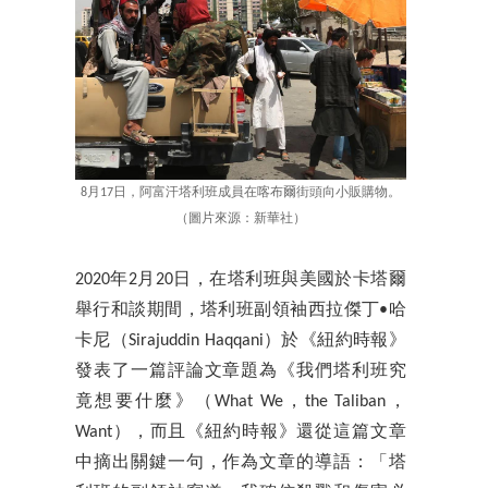
8月17日，阿富汗塔利班成員在喀布爾街頭向小販購物。
（圖片來源：新華社）
2020年2月20日，在塔利班與美國於卡塔爾
舉行和談期間，塔利班副領袖西拉傑丁•哈
卡尼（Sirajuddin Haqqani）於《紐約時報》
發表了一篇評論文章題為《我們塔利班究
竟想要什麼》（What We，the Taliban，
Want），而且《紐約時報》還從這篇文章
中摘出關鍵一句，作為文章的導語：「塔