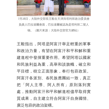
7月28日，大陸外交部長王毅在天津與塔利班政治委員會
負責人巴拉達爾會面，巴拉達爾被認為是塔利班二號人
物。（圖片來源：大陸外交部官方網站）
王毅指出，阿塔是阿富汗舉足輕重的軍事
和政治力量，有望在阿富汗和平和解和重
建進程中發揮重要作用。希望阿塔以國家
和民族利益為重，高舉和談旗幟，確立和
平目標，樹立正面形象，奉行包容政策。
阿富汗各派別、各民族應團結一致，真正
把「阿人主導、阿人所有」原則落到實
處，推動阿富汗和平和解進程儘早取得實
質成果，自主建立符合阿富汗自身國情、
廣泛包容的政治架構。