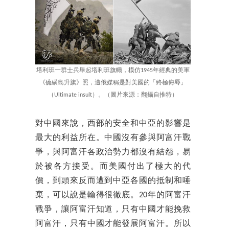
塔利班一群士兵舉起塔利班旗幟，模仿1945年經典的美軍
《硫磺島升旗》照，遭俄媒稱是對美國的「終極侮辱」
（Ultimate insult）。（圖片來源：翻攝自推特）
對中國來說，西部的安全和中亞的影響是
最大的利益所在。中國沒有參與阿富汗戰
爭，與阿富汗各政治勢力都沒有結怨，易
於被各方接受。而美國付出了極大的代
價，到頭來反而遭到中亞各國的抵制和唾
棄，可以說是輸得很徹底。20年的阿富汗
戰爭，讓阿富汗知道，只有中國才能挽救
阿富汗，只有中國才能發展阿富汗。所以