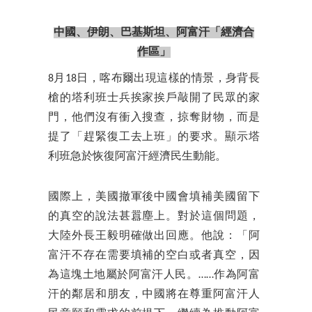
中國、伊朗、巴基斯坦、阿富汗「經濟合
作區」
8月18日，喀布爾出現這樣的情景，身背長
槍的塔利班士兵挨家挨戶敲開了民眾的家
門，他們沒有衝入搜查，掠奪財物，而是
提了「趕緊復工去上班」的要求。顯示塔
利班急於恢復阿富汗經濟民生動能。
國際上，美國撤軍後中國會填補美國留下
的真空的說法甚囂塵上。對於這個問題，
大陸外長王毅明確做出回應。他說：「阿
富汗不存在需要填補的空白或者真空，因
為這塊土地屬於阿富汗人民。……作為阿富
汗的鄰居和朋友，中國將在尊重阿富汗人