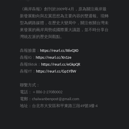
《兩岸犇報》創刊於2009年4月，原為關注兩岸最
新發展動向與左翼思想為主要內容的雙週報。現轉
型為網路媒體，在歷史大變局中，關注攸關台灣未
來發展的兩岸局勢或國際重大議題，並不時分享台
灣統左派的歷史與觀點。
犇報臉書：
https://reurl.cc/X6vQX0
犇報IG：
https://reurl.cc/Xn1ze
犇報tiktok：
https://reurl.cc/eGkpQR
犇報YT：
https://reurl.cc/Gp1Y8W
聯繫方式：
電話：＋886-2-27080002
電郵：chaiwanbenpost@gmail.com
地址：台北市大安區和平東路三段49號3樓-4