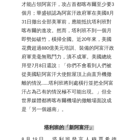
才能占領阿富汗，攻占首都喀布爾至少要3
個月；華盛頓認為阿富汗政府軍在美國8月
31日撤出全部美軍前，應能抵抗塔利班對
喀布爾的進攻。然而，塔利班不到一個月
即勢如破竹，橫掃全國。近20年來，美國
花費超過880億美元培訓、裝備的阿富汗政
府軍竟毫無戰鬥力，潰不成軍。美國總統
拜登7月8日還說：「你們不會看到人們被
從美國駐阿富汗大使館屋頂上由直升機撤
離的情況……塔利班將到處橫行並把全阿富
汗占為己有的情況極不可能出現。」但全
世界媒體都將喀布爾機場的撤離場面說成
是「另一個越南」。
塔利班的「新阿富汗」
8月19日，塔利班發言人穆賈希德