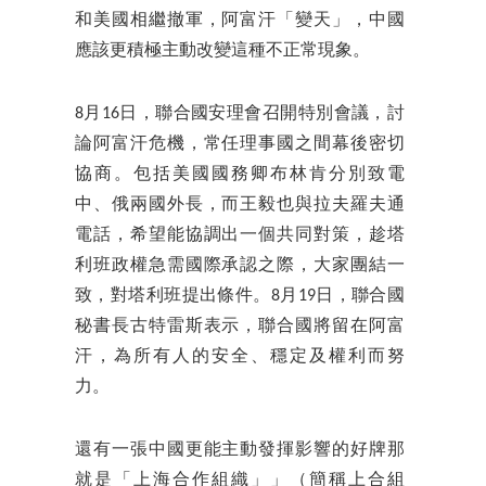
和美國相繼撤軍，阿富汗「變天」，中國
應該更積極主動改變這種不正常現象。
8月16日，聯合國安理會召開特別會議，討
論阿富汗危機，常任理事國之間幕後密切
協商。包括美國國務卿布林肯分別致電
中、俄兩國外長，而王毅也與拉夫羅夫通
電話，希望能協調出一個共同對策，趁塔
利班政權急需國際承認之際，大家團結一
致，對塔利班提出條件。8月19日，聯合國
秘書長古特雷斯表示，聯合國將留在阿富
汗，為所有人的安全、穩定及權利而努
力。
還有一張中國更能主動發揮影響的好牌那
就是「上海合作組織」」（簡稱上合組