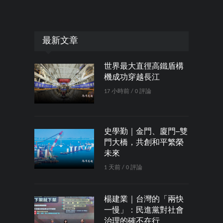
最新文章
世界最大直徑高鐵盾構
機成功穿越長江
17 小時前 / 0 評論
史學勤｜金門、廈門─雙
門大橋，共創和平繁榮
未來
1 天前 / 0 評論
楊建業｜台灣的「兩快
一慢」：民進黨對社會
治理的確不在行