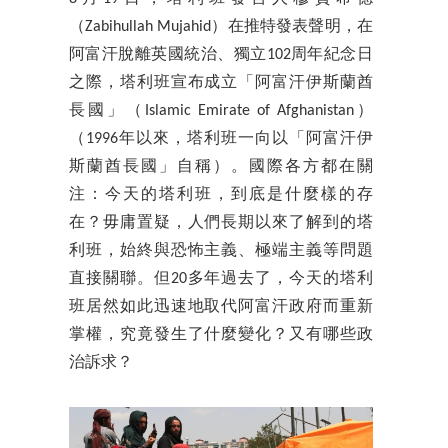
（Zabihullah Mujahid）在推特發表聲明，在
阿富汗脫離英國統治、獨立102周年紀念日
之際，塔利班宣布成立「阿富汗伊斯蘭酋
長國」（Islamic Emirate of Afghanistan）
（1996年以來，塔利班一向以「阿富汗伊
斯蘭酋長國」自稱）。國際各方都在關
注：今天的塔利班，到底是什麼樣的存
在？毋庸置疑，人們長期以來了解到的塔
利班，始終與恐怖主義、極端主義等問題
直接關聯。但20多年過去了，今天的塔利
班居然如此迅速地取代阿富汗政府而重新
掌權，究竟發生了什麼變化？又有哪些政
治訴求？