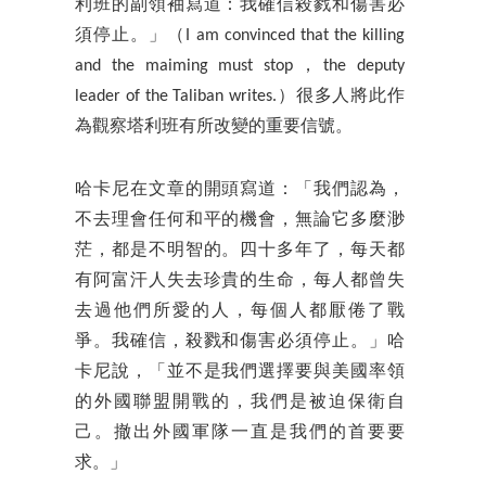
利班的副領袖寫道：我確信殺戮和傷害必
須停止。」（I am convinced that the killing
and the maiming must stop，the deputy
leader of the Taliban writes.）很多人將此作
為觀察塔利班有所改變的重要信號。
哈卡尼在文章的開頭寫道：「我們認為，
不去理會任何和平的機會，無論它多麼渺
茫，都是不明智的。四十多年了，每天都
有阿富汗人失去珍貴的生命，每人都曾失
去過他們所愛的人，每個人都厭倦了戰
爭。我確信，殺戮和傷害必須停止。」哈
卡尼說，「並不是我們選擇要與美國率領
的外國聯盟開戰的，我們是被迫保衛自
己。撤出外國軍隊一直是我們的首要要
求。」