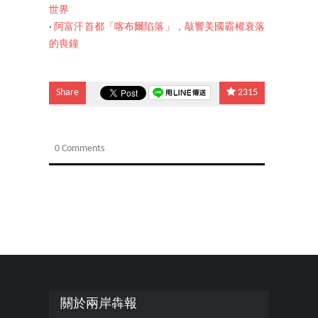
世界
‧
阿富汗首都「喀布爾陷落」，敲響美國霸權衰落
的喪鐘
Share
2315
0 Comments
關於兩岸犇報