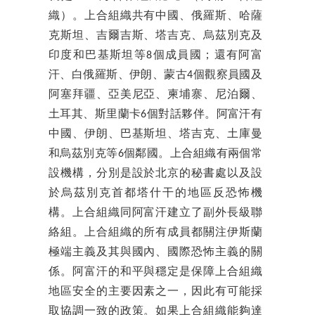
織）。上合組織共有中國、俄羅斯、哈薩
克斯坦、吉爾吉斯、塔吉克、烏茲別克及
印度和巴基斯坦等8個成員國；還有阿富
汗、白俄羅斯、伊朗、蒙古4個觀察員國及
阿塞拜疆、亞美尼亞、柬埔寨、尼泊爾、
土耳其、斯里蘭卡6個對話夥伴。阿富汗有
中國、伊朗、巴基斯坦、塔吉克、土庫曼
和烏茲別克等6個鄰國。上合組織有兩個常
設機構，分別是設於北京的秘書處以及設
於烏茲別克首都塔什干的地區反恐怖機
構。上合組織同阿富汗建立了副外長級聯
絡組。上合組織的所有成員都關注伊斯蘭
極端主義及其與國內、國際恐怖主義的關
係。阿富汗的和平與穩定是保障上合組織
地區安全的主要因素之一，因此有可能採
取協調一致的政策。如果上合組織能夠達