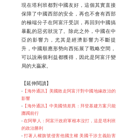
現在塔利班都對中國友好，這個其實直接
保障了中國西部的安全，再也不會有西部
的極端分子在阿富汗受訓，再回到中國搞
暴亂的惡劣狀況了。除此之外，中國在中
亞的影響力，尤其是經濟影響力不斷提
升，中國順應形勢向西拓展了戰略空間，
可以說兩個利益都獲得，因此是阿富汗變
局的大贏家。
【延伸閱讀】
‧
【海外通訊】美國敗走阿富汗對中國地緣政治的
影響
‧
【海外通訊】中美國情差異：拜登基建方案只能
躑躅前行
‧
在阿華人：阿富汗政府軍根本沒打，這是塔利班
的政治勝利
‧
打著人權旗號侵害他國主權 美國干涉主義貽害