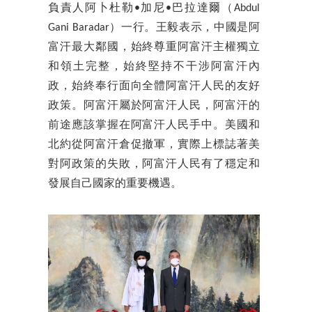
負責人阿卜杜勒•加尼•巴拉達爾（Abdul
Gani Baradar）一行。王毅表示，中國是阿
富汗最大鄰國，始終尊重阿富汗主權獨立
和領土完整，始終堅持不干涉阿富汗內
政，始終奉行面向全體阿富汗人民的友好
政策。阿富汗屬於阿富汗人民，阿富汗的
前途應該掌握在阿富汗人民手中。美國和
北約從阿富汗倉促撤軍，實際上標誌著美
對阿政策的失敗，阿富汗人民有了穩定和
發展自己國家的重要機遇。