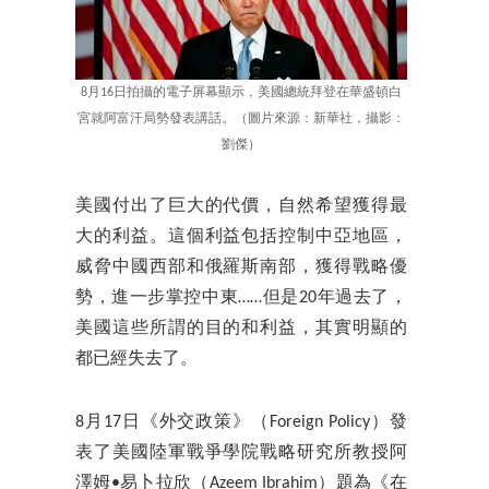
8月16日拍攝的電子屏幕顯示，美國總統拜登在華盛頓白
宮就阿富汗局勢發表講話。（圖片來源：新華社，攝影：
劉傑）
美國付出了巨大的代價，自然希望獲得最
大的利益。這個利益包括控制中亞地區，
威脅中國西部和俄羅斯南部，獲得戰略優
勢，進一步掌控中東……但是20年過去了，
美國這些所謂的目的和利益，其實明顯的
都已經失去了。
8月17日《外交政策》（Foreign Policy）發
表了美國陸軍戰爭學院戰略研究所教授阿
澤姆•易卜拉欣（Azeem Ibrahim）題為《在