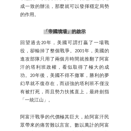
成一致的辦法，那麼就可以發揮穩定局勢
的作用。
「帝國墳場」的啟示
回望過去20年，美國可謂打贏了一場戰
役，卻輸掉了整個戰爭。2001年，美國的
進攻部隊只用了兩個月時間就推翻了阿富
汗的塔利班政權，看似取得了極大的成
功。20年後，美國不得不撤軍，勝利的夢
幻早就不復存在，而頑強的塔利班不僅沒
有被打死，而且勢力扶搖直上，最終劍指
「一統江山」。
阿富汗戰爭的代價極其巨大，給阿富汗民
眾帶來的痛苦難以言宣。數以萬計的阿富