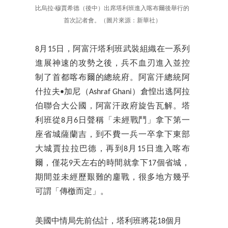
比烏拉·穆賈希德（後中）出席塔利班進入喀布爾後舉行的
首次記者會。（圖片來源：新華社）
8月15日，阿富汗塔利班武裝組織在一系列
進展神速的攻勢之後，兵不血刃進入並控
制了首都喀布爾的總統府。阿富汗總統阿
什拉夫•加尼（Ashraf Ghani）倉惶出逃阿拉
伯聯合大公國，阿富汗政府旋告瓦解。塔
利班從8月6日聲稱「未經戰鬥」拿下第一
座省城薩蘭吉，到不費一兵一卒拿下東部
大城賈拉拉巴德，再到8月15日進入喀布
爾，僅花9天左右的時間就拿下17個省城，
期間並未經歷艱難的鏖戰，很多地方幾乎
可謂「傳檄而定」。
美國中情局先前估計，塔利班將花18個月