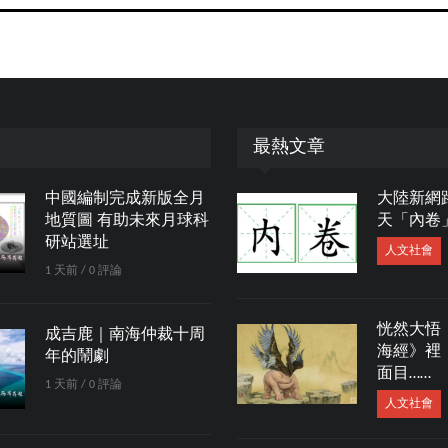
最熱文章
中國編制完成新版全月
大陸新網
地質圖 有助未來月球科
天「內卷
研站選址
人文社會
1 天前 / 0 評論
恍然大悟
成吉鹿｜南海仲裁十周
海經》裡
年的鬧劇
面目……
1 天前 / 0 評論
人文社會