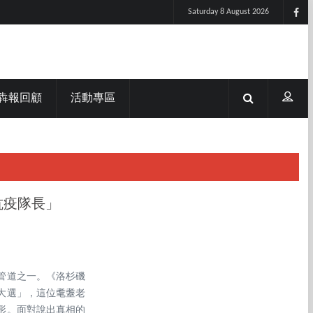
Saturday 8 August 2026
犇報回顧
活動專區
抗疫隊長」
管道之一。《洛杉磯
大選」，這位耄耋老
形。面對說出真相的