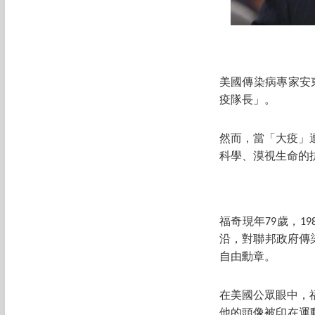
美國傳染病專家安
疫隊長」。
然而，當「大疫」
科學、漠視生命的
福奇現年79歲，
沿，對聯邦政府傳
自由勳章。
在美國公眾眼中，
他的頭像被印在運