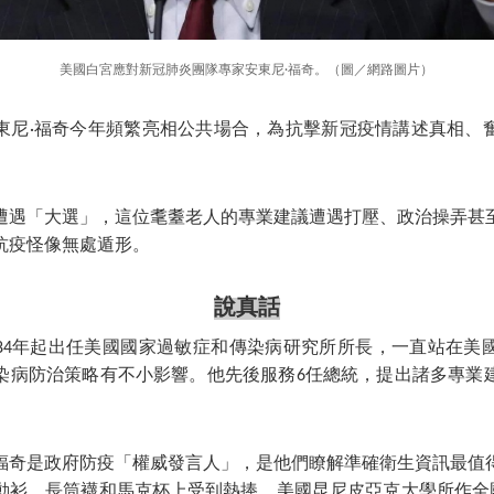
美國白宮應對新冠肺炎團隊專家安東尼·福奇。（圖／網路圖片）
東尼·福奇今年頻繁亮相公共場合，為抗擊新冠疫情講述真相、
遭遇「大選」，這位耄耋老人的專業建議遭遇打壓、政治操弄甚
抗疫怪像無處遁形。
說真話
1984年起出任美國國家過敏症和傳染病研究所所長，一直站在美
染病防治策略有不小影響。他先後服務6任總統，提出諸多專業建議
福奇是政府防疫「權威發言人」，是他們瞭解準確衛生資訊最值
動衫、長筒襪和馬克杯上受到熱捧。美國昆尼皮亞克大學所作全國