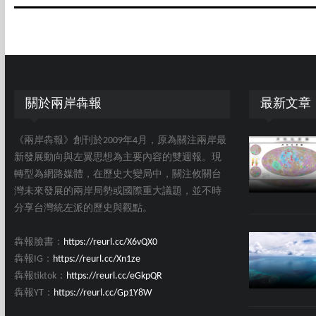
關於兩岸犇報
最新文章
《兩岸犇報》創刊於2009年4月，原為關注兩岸最
新發展動向與左翼思想為主要內容的雙週報。現
轉型為網路媒體，在歷史大變局中，關注攸關台
灣未來發展的兩岸局勢或國際重大議題，並不時
分享台灣統左派的歷史與觀點。
犇報臉書：
https://reurl.cc/X6vQX0
犇報IG：
https://reurl.cc/Xn1ze
犇報tiktok：
https://reurl.cc/eGkpQR
犇報YT：
https://reurl.cc/Gp1Y8W