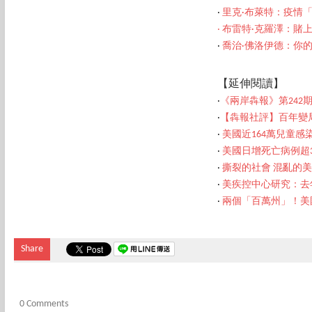
‧
里克·布萊特：疫情
‧
布雷特·克羅澤：賭
‧
喬治·佛洛伊德：你
【延伸閱讀】
‧
《兩岸犇報》第242
‧
【犇報社評】百年變
‧
美國近164萬兒童感
‧
美國日增死亡病例超3
‧
撕裂的社會 混亂的
‧
美疾控中心研究：去
‧
兩個「百萬州」！美
Share
0 Comments