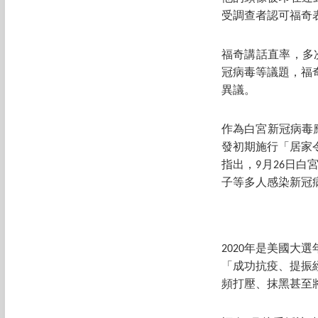
受調查者認可福奇
福奇講話直率，多
冠病毒等議題，福
異議。
作為白宮新冠病毒
發初期施行「居家
指出，9月26日
子等多人感染新冠
2020年是美國
「成功抗疫、提振
頻打壓、抹黑甚至