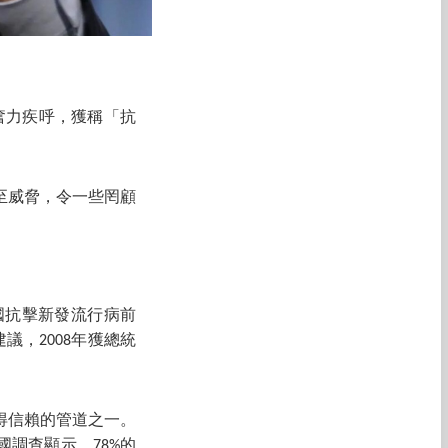
奮力疾呼，獲稱「抗
至威脅，令一些罔顧
國抗擊新發流行病前
，2008年獲總統
得信賴的管道之一。
調查顯示，78%的