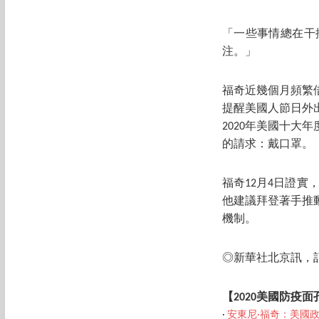
「一些事情總在
干
注。」
福奇近幾個月頻繁
提醒美國人節日外
2020年美國十
的請求：戴口罩。
福奇12月4日證
他建議拜登著手推
機制。
◎新華社北京訊，
【2020美國防疫
‧
安東尼·福奇：美國