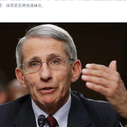
壓、抹黑甚至將他邊緣化。