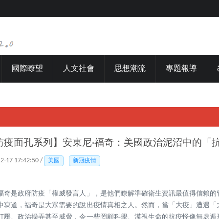
國際瞭望
人文社會
思想潮流
專題報導
國防疫面孔系列】安東尼·福奇：美國政治泥沼中的「
12-17 17:42:50 /
美國
新冠疫情
福奇是政府防疫「權威發言人」，是他們瞭解準確衛生資訊最值得信賴的
中寫道，福奇是大眾需要的說出疫情真相之人。然而，當「大疫」遭遇「
打壓、政治操弄甚至威脅，令一些罔顧科學、漠視生命的抗疫怪像無處遁