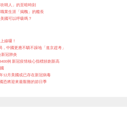
「吹哨人」的至暗時刻
上職業生涯「揭醜」的艦長
的美國可以呼吸嗎？
期上線囉！
局，中國更應不驕不躁地「進京趕考」
染新冠肺炎
400例 新冠疫情核心指標頻創新高
美國
年12月美國或已存在新冠病毒
國恐將迎來最艱難的節日季