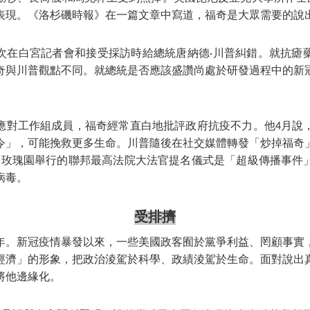
表現。《洛杉磯時報》在一篇文章中寫道，福奇是大眾需要的說
次在白宮記者會和接受採訪時給總統唐納德·
川普
糾錯。就抗瘧
奇與
川普
觀點不同。就總統是否應該盛讚尚處於研發過程中的新
應對工作組成員，福奇經常直白地批評政府抗疫不力。他4月說
令」，可能挽救更多生命。
川普
隨後在社交媒體轉發「炒掉福奇」
白宮玫瑰園舉行的聯邦最高法院大法官提名儀式是「超級傳播事件
病毒。
受排擠
大選年。新冠疫情暴發以來，一些美國政客囿於黨爭利益、罔顧事實
經濟」的形象，把政治淩駕於科學、政績淩駕於生命。面對說出
將他邊緣化。