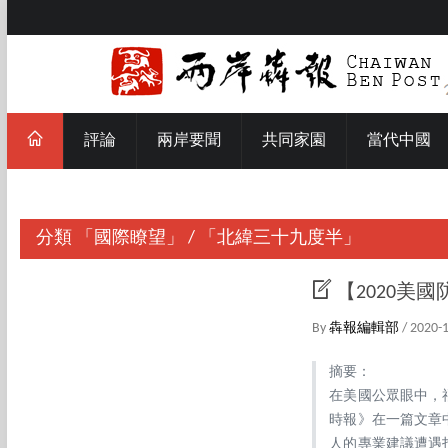
評論
兩岸要聞
共同家園
當代中國
分類
「國際瞭望」
/
「北緯三十九度半」
【2020美
By
犇報編輯部
/ 2020-
摘要：
在美國公眾眼中，
時報》在一篇文章
人的專業建議遭遇