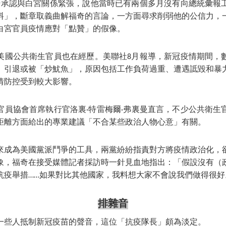
時承認與白宮關係緊張，說他當時已有兩個多月沒有向總統彙報
料」，斷章取義曲解福奇的言論，一方面尋求削弱他的公信力，
白宮官員疫情應對「點贊」的假像。
美國公共衛生官員也在經歷。美聯社8月報導，新冠疫情期間，
、引退或被「炒魷魚」，原因包括工作負荷過重、遭遇詆毀和暴
情防控受到較大影響。
官員協會首席執行官洛裏·特雷梅爾·弗裏曼直言，不少公共衛生
距離方面給出的專業建議「不合某些政治人物心意」有關。
來成為美國黨派鬥爭的工具，兩黨紛紛指責對方將疫情政治化，
象，福奇在接受媒體記者採訪時一針見血地指出：「假設沒有（
抗疫舉措……如果對比其他國家，我料想大家不會說我們做得很好
排雜音
一些人抵制新冠疫苗的聲音，這位「抗疫隊長」頗為淡定。