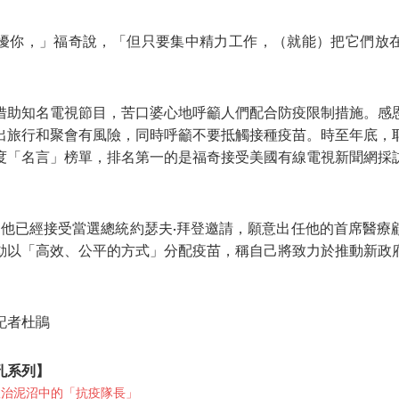
擾
你，」福奇說，「但只要集中精力工作，（就能）把它們放
借助知名電視節目，苦口婆心地呼籲人們配合防疫限制措施。感
出旅行和聚會有風險，同時呼籲不要抵觸接種疫苗。時至年底，
大年度「名言」榜單，排名第一的是福奇接受美國有線電視新聞網採
實，他已經接受當選總統約瑟夫·拜登邀請，願意出任他的首席醫療
動以「高效、公平的方式」分配疫苗，稱自己將致力於推動新政
記者杜鵑
面孔系列】
政治泥沼中的「抗疫隊長」