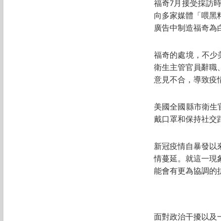
福奇7月接受採訪
向多家媒體「喂黑
廣告中制造福奇為
福奇的處境，不少
衛生主管官員辭職
意見不合，導致疫
美國全國縣市衛生
戴口罩和保持社交
新冠疫情自暴發以
情蔓延。就這一現
能會有更為協調的
面對政治干擾以及