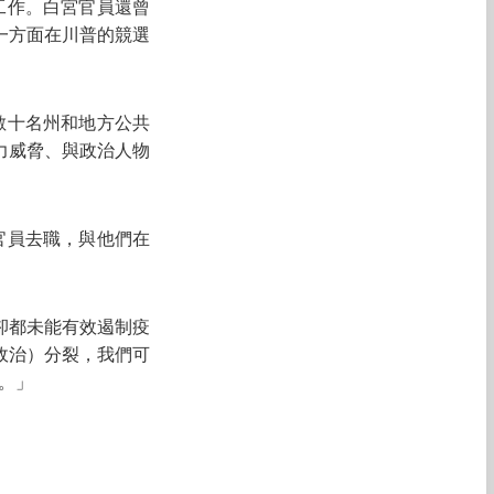
工作。白宮官員還曾
一方面在
川普
的競選
數十名州和地方公共
力威脅、與政治人物
官員去職，與他們在
卻都未能有效遏制疫
政治）分裂，我們可
。」