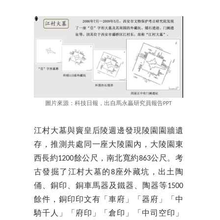
圖片來源：科技日報，出自馬永贏研究員報告PPT
江村大墓與竇皇后陵週邊發現陵園園牆遺
存，推測共處同一座大陵園內，大陵園東
西長約1200餘公尺，南北寬約863公尺。考
古發掘了江村大墓的8座外藏坑，出土陶
俑、銅印、銅車馬器及鐵器、陶器等1500
餘件，銅印印文有「車府」「器府」「中
騎千人」「府印」「倉印」「中司空印」