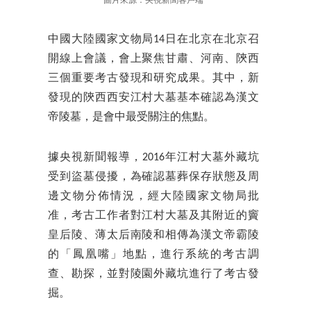
圖片來源：央視新聞客戶端
中國大陸國家文物局14日在北京在北京召
開線上會議，會上聚焦甘肅、河南、陝西
三個重要考古發現和研究成果。其中，新
發現的陝西西安江村大墓基本確認為漢文
帝陵墓，是會中最受關注的焦點。
據央視新聞報導，2016年江村大墓外藏坑
受到盜墓侵擾，為確認墓葬保存狀態及周
邊文物分佈情況，經大陸國家文物局批
准，考古工作者對江村大墓及其附近的竇
皇后陵、薄太后南陵和相傳為漢文帝霸陵
的「鳳凰嘴」地點，進行系統的考古調
查、勘探，並對陵園外藏坑進行了考古發
掘。