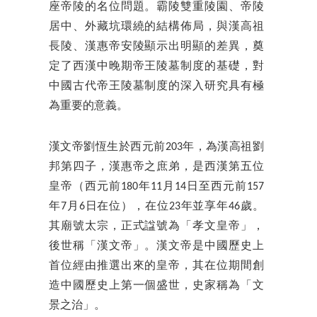
座帝陵的名位問題。霸陵雙重陵園、帝陵
居中、外藏坑環繞的結構佈局，與漢高祖
長陵、漢惠帝安陵顯示出明顯的差異，奠
定了西漢中晚期帝王陵墓制度的基礎，對
中國古代帝王陵墓制度的深入研究具有極
為重要的意義。
漢文帝劉恆生於西元
前203年，
為漢高祖劉
邦第四子，漢惠帝之庶弟，是西漢第五位
皇帝（西元前180年11月14日至西元前157
年7月6日在位），在位23年並享年46歲。
其廟號太宗，正式諡號為「孝文皇帝」，
後世稱「漢文帝」。漢文帝是中國歷史上
首位經由推選出來的皇帝，其在位期間創
造中國歷史上第一個盛世，史家稱為「文
景之治」。