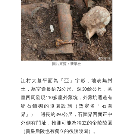
圖片來源：新華社
江村大墓平面為「亞」字形，地表無封
土，墓室邊長約72公尺、深30餘公尺，墓
室四周發現110多座外藏坑，外藏坑週邊有
卵石鋪砌的陵園設施（暫定名「石圍
界」），邊長約390公尺，石圍界四面正中
外側有門址，推測可能為獨立的帝陵陵園
（竇皇后陵也有獨立的後陵陵園）。