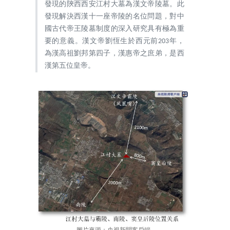
發現的陝西西安江村大墓為漢文帝陵墓。此
發現解決西漢十一座帝陵的名位問題，對中
國古代帝王陵墓制度的深入研究具有極為重
要的意義。漢文帝劉恆生於西元前203年，
為漢高祖劉邦第四子，漢惠帝之庶弟，是西
漢第五位皇帝。