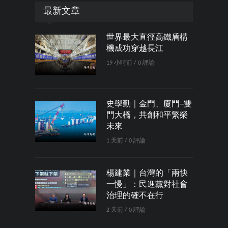
最新文章
世界最大直徑高鐵盾構
機成功穿越長江
19 小時前 / 0 評論
史學勤｜金門、廈門─雙
門大橋，共創和平繁榮
未來
1 天前 / 0 評論
楊建業｜台灣的「兩快
一慢」：民進黨對社會
治理的確不在行
2 天前 / 0 評論