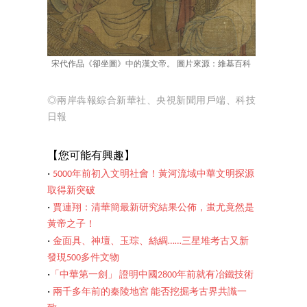
宋代作品《卻坐圖》中的漢文帝。 圖片來源：維基百科
◎兩岸犇報綜合新華社、央視新聞用戶端、科技
日報
【您可能有興趣】
‧
5000年前初入文明社會！黃河流域中華文明探源
取得新突破
‧
賈連翔：清華簡最新研究結果公佈，蚩尤竟然是
黃帝之子！
‧
金面具、神壇、玉琮、絲綢……三星堆考古又新
發現500多件文物
‧
「中華第一劍」 證明中國2800年前就有冶鐵技術
‧
兩千多年前的秦陵地宮 能否挖掘考古界共識一