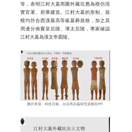
等，表明江村大墓周圍外藏坑應為模仿現
實官署、府庫建造。江村大墓的形制、規
模均符合西漢最高等級墓葬規格，加之其
周邊分佈竇皇后陵、薄太后陵，專家確認
江村大墓為漢文帝霸陵。
圖片來源：科技日報，出自馬永贏研究員報告PPT