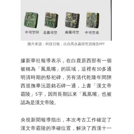
圖片來源：科技日報，出自馬永贏研究員報告PPT
據新華社報導表示，在白鹿原西部有一個
被稱為「鳳凰嘴」的區域，這裡有10多通
明清時期的祭祀碑，另有清代乾隆年間陝
西巡撫畢沅題銘石碑一通，上書「漢文帝
霸陵」5字，因而長期以來「鳳凰嘴」也被
認為是漢文帝陵。
央視新聞報導指出，本次考古工作確定了
漢文帝霸陵的準確位置，解決了西漢十一