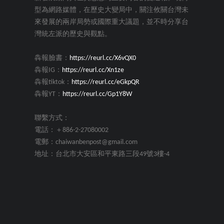
型為網路媒體，在歷史大變局中，關注攸關台灣未
來發展的兩岸局勢或國際重大議題，並不時分享台
灣統左派的歷史與觀點。
犇報臉書：
https://reurl.cc/X6vQX0
犇報IG：
https://reurl.cc/Xn1ze
犇報tiktok：
https://reurl.cc/eGkpQR
犇報YT：
https://reurl.cc/Gp1Y8W
聯繫方式：
電話：＋886-2-27080002
電郵：chaiwanbenpost@gmail.com
地址：台北市大安區和平東路三段49號3樓-4