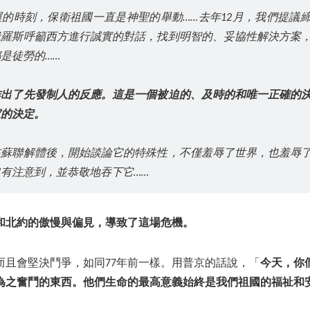
的時刻，保衛祖國一直是神聖的舉動……去年12月，我們提議
俄羅斯呼籲西方進行誠實的對話，找到明智的、妥協性解決方案
是徒勞的……
作出了先發制人的反應。這是一個被迫的、及時的和唯一正確的
家的決定。
在蘇聯解體後，開始談論它的特殊性，不僅羞辱了世界，也羞辱
有注意到，並恭敬地吞下它……
和北約的傲慢與偏見，導致了這場危機。
而且會堅決鬥爭，如同77年前一樣。用普京的話說，「
今天，你
為之奮鬥的東西。他們生命的最高意義始終是我們祖國的福祉和