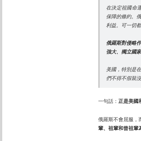
在決定祖國命運
保障的條約。
利益。可一切都
俄羅斯對侵略
強大、獨立國
美國，特別是
們不得不假裝沒
一句話：
正是美國
俄羅斯不會屈服，
輩、祖輩和曾祖輩