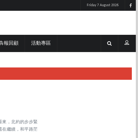
Friday 7 August 2026
犇報回顧
活動專區
看來，北約的步步緊
還在繼續，和平路茫