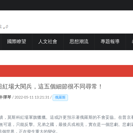
國際瞭望
人文社會
思想潮流
專題報導
日紅場大閱兵，這五個細節很不同尋常！
牛彈琴
/ 2022-05-11 13:21:31 /
俄羅斯
續，莫斯科紅場軍旗獵獵。這或許更預示著俄羅斯的不會妥協。在普京
無可退，只能反擊。兄弟之國，最後兵戎相見，實在是一個悲劇。悲劇
這個世界，正在發生重大的變化。