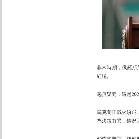
非常時期，俄羅斯
紅場。
毫無疑問，這是20
烏克蘭正戰火紛飛
為決策有異，情況