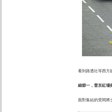
看到路透社等西方
細節一，普京紅場
面對集結的受閱將