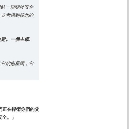
締結一項關於安全
，並考慮到彼此的
決定。一個主權、
了它的衛星國，它
們正在捍衛你們的父
安全。
」