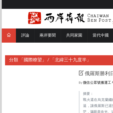
評論
兩岸要聞
共同家園
當代中國
分類
「國際瞭望」
/
「北緯三十九度半」
俄羅斯勝利
By
微信公眾號搬運工
摘要：
戰火還在烏克蘭繼
逼，讓俄羅斯已退
茫，滿眼盡血光。