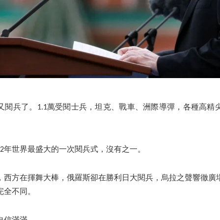
又閱兵了。1.1萬受閱士兵，坦克、戰車、洲際導彈，各種高精
22年世界最盛大的一次閱兵式，沒有之一。
，西方在揮舞大棒，俄羅斯卻在勝利日大閱兵，烏拉之聲響徹廣
完全不同。