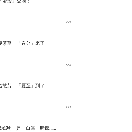
「驚蟄」登場；
便繁華，「春分」來了；
始散芳，「夏至」到了；
故鄉明，是「白露」時節……