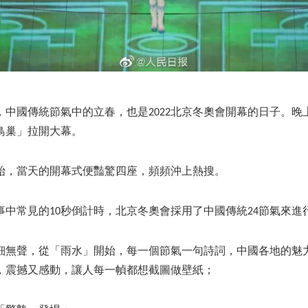
，中國傳統節氣中的立春，也是2022北京冬奧會開幕的日子。
鳥巢」拉開大幕。
始，當天的開幕式便豔驚四座，頻頻沖上熱搜。
事中常見的10秒倒計時，北京冬奧會採用了中國傳統24節氣來進
細無聲，從「雨水」開始，每一個節氣一句詩詞，中國各地的魅
，震撼又感動，讓人每一幀都想截圖做壁紙；