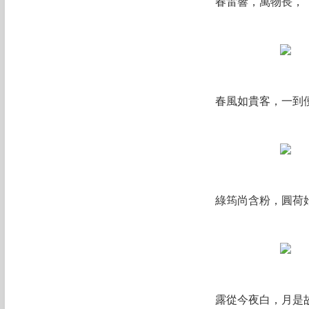
春雷響，萬物長，
春風如貴客，一到
綠筠尚含粉，圓荷
露從今夜白，月是