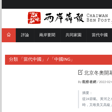
評論
兩岸要聞
共同家園
當代中國
分類
「當代中國」
/
「中國ING」
北京冬奧開
By
觀察者網
/ 2022-02-
摘要：
從24節氣、黃河
時，又唯美又高級