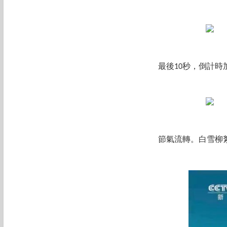
最後10秒，倒計
節氣流轉。白雪柳