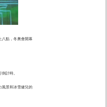
晚上八點，冬奧會開幕
行倒計時。
力風景和冰雪健兒的