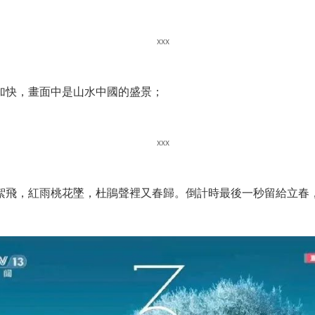
時加快，畫面中是山水中國的盛景；
絮飛，紅雨桃花墜，杜鵑聲裡又春歸。倒計時最後一秒留給立春