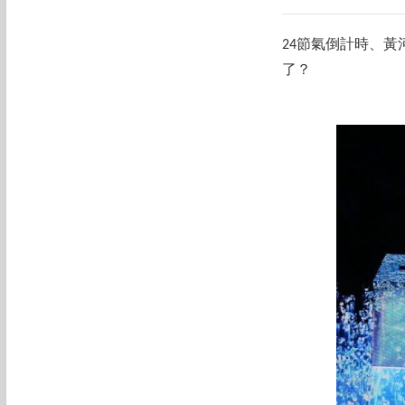
24節氣倒計時、
了？