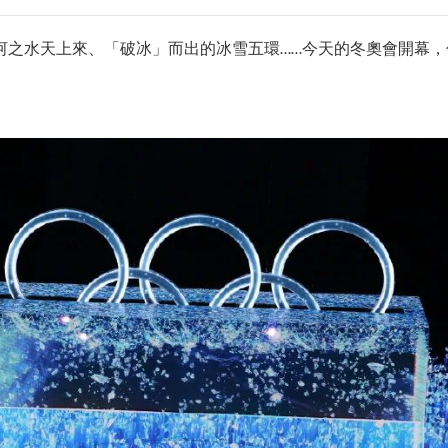
黃河之水天上來、「破冰」而出的冰雪五環……今天的冬奧會開幕