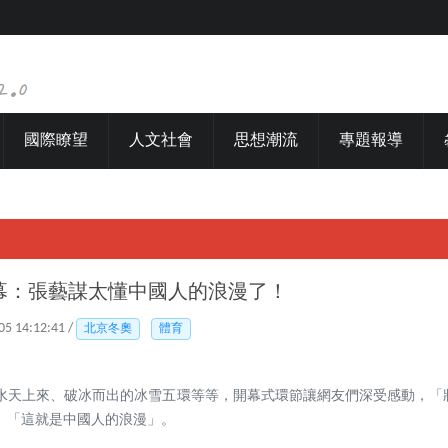
國際瞭望
人文社會
思想潮流
專題報導
幕：張藝謀太懂中國人的浪漫了！
05 14:12:41 /
北京冬奧
體育
之水天上來、破冰而出的冰雪五環等等，開幕式環節讓網友們深受感動，「
」「這就是中國人的浪漫」。