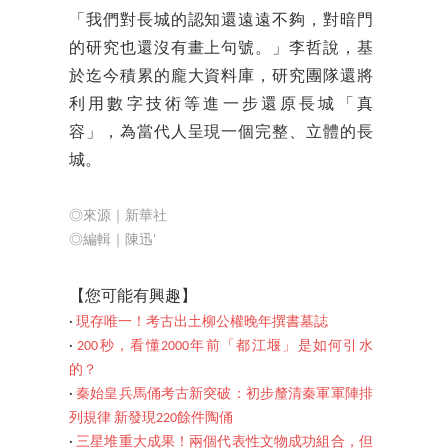
「我們對長城的認知還遠遠不夠，對暗門
的研究也還沒有畫上句號。」李哲說，基
於迄今積累的龐大資料庫，研究團隊還將
利用數字技術等進一步還原長城「真
容」，為當代人呈現一個完整、立體的長
城。
◎來源｜新華社
◎編輯｜陳迅'
【您
可能有興趣】
‧
現存唯一！考古出土柳公權晚年撰書墓誌
‧
200秒，看懂2000年前「都江堰」是如何引水
的？
‧
秦始皇兵馬俑考古新突破：初步釐清秦軍軍陣排
列規律 新發現220餘件陶俑
‧
三星堆重大成果！兩個代表性文物成功組合，但