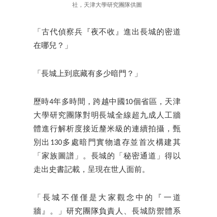
社，天津大學研究團隊供圖
「古代偵察兵『夜不收』進出長城的密道
在哪兒？」
「長城上到底藏有多少暗門？」
歷時4年多時間，跨越中國10個省區，天津
大學研究團隊對明長城全線超九成人工牆
體進行解析度接近釐米級的連續拍攝，甄
別出130多處暗門實物遺存並首次構建其
「家族圖譜」。長城的「秘密通道」得以
走出史書記載，呈現在世人面前。
「長城不僅僅是大家觀念中的『一道
牆』。」研究團隊負責人、長城防禦體系