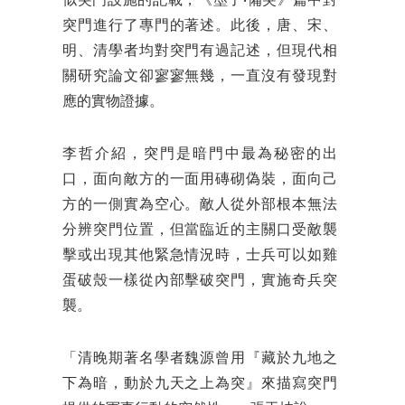
似突門設施的記載，《墨子·備突》篇中對
突門進行了專門的著述。此後，唐、宋、
明、清學者均對突門有過記述，但現代相
關研究論文卻寥寥無幾，一直沒有發現對
應的實物證據。
李哲介紹，突門是暗門中最為秘密的出
口，面向敵方的一面用磚砌偽裝，面向己
方的一側實為空心。敵人從外部根本無法
分辨突門位置，但當臨近的主關口受敵襲
擊或出現其他緊急情況時，士兵可以如雞
蛋破殼一樣從內部擊破突門，實施奇兵突
襲。
「清晚期著名學者魏源曾用『藏於九地之
下為暗，動於九天之上為突』來描寫突門