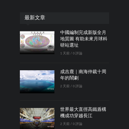
最新文章
中國編制完成新版全月
地質圖 有助未來月球科
研站選址
1 天前 / 0 評論
成吉鹿｜南海仲裁十周
年的鬧劇
2 天前 / 0 評論
世界最大直徑高鐵盾構
機成功穿越長江
2 天前 / 0 評論