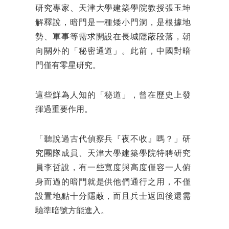
研究專家、天津大學建築學院教授張玉坤
解釋說，暗門是一種矮小門洞，是根據地
勢、軍事等需求開設在長城隱蔽段落，朝
向關外的「秘密通道」。此前，中國對暗
門僅有零星研究。
這些鮮為人知的「秘道」，曾在歷史上發
揮過重要作用。
「聽說過古代偵察兵『夜不收』嗎？」研
究團隊成員、天津大學建築學院特聘研究
員李哲說，有一些寬度與高度僅容一人俯
身而過的暗門就是供他們通行之用，不僅
設置地點十分隱蔽，而且兵士返回後還需
驗準暗號方能進入。