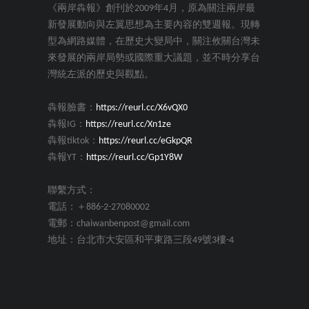
《兩岸犇報》創刊於2009年4月，原為關注兩岸最
新發展動向與左翼思想為主要內容的雙週報。現轉
型為網路媒體，在歷史大變局中，關注攸關台灣未
來發展的兩岸局勢或國際重大議題，並不時分享台
灣統左派的歷史與觀點。
犇報臉書：
https://reurl.cc/X6vQX0
犇報IG：
https://reurl.cc/Xn1ze
犇報tiktok：
https://reurl.cc/eGkpQR
犇報YT：
https://reurl.cc/Gp1Y8W
聯繫方式：
電話：＋886-2-27080002
電郵：chaiwanbenpost@gmail.com
地址：台北市大安區和平東路三段49號3樓-4