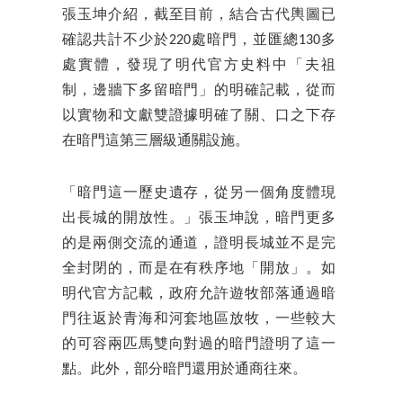
張玉坤介紹，截至目前，結合古代輿圖已
確認共計不少於220處暗門，並匯總130多
處實體，發現了明代官方史料中「夫祖
制，邊牆下多留暗門」的明確記載，從而
以實物和文獻雙證據明確了關、口之下存
在暗門這第三層級通關設施。
「暗門這一歷史遺存，從另一個角度體現
出長城的開放性。」張玉坤說，暗門更多
的是兩側交流的通道，證明長城並不是完
全封閉的，而是在有秩序地「開放」。如
明代官方記載，政府允許遊牧部落通過暗
門往返於青海和河套地區放牧，一些較大
的可容兩匹馬雙向對過的暗門證明了這一
點。此外，部分暗門還用於通商往來。