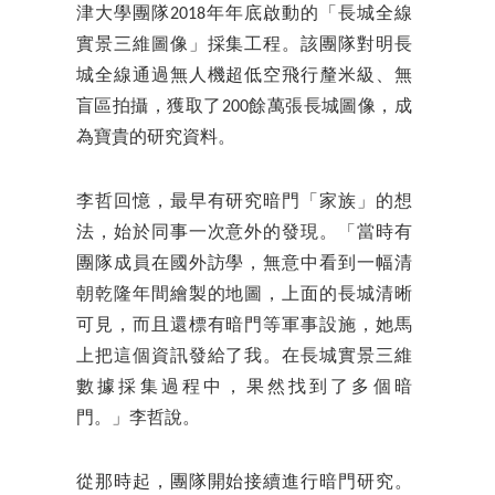
津大學團隊2018年年底啟動的「長城全線
實景三維圖像」採集工程。該團隊對明長
城全線通過無人機超低空飛行釐米級、無
盲區拍攝，獲取了200餘萬張長城圖像，成
為寶貴的研究資料。
李哲回憶，最早有研究暗門「家族」的想
法，始於同事一次意外的發現。「當時有
團隊成員在國外訪學，無意中看到一幅清
朝乾隆年間繪製的地圖，上面的長城清晰
可見，而且還標有暗門等軍事設施，她馬
上把這個資訊發給了我。在長城實景三維
數據採集過程中，果然找到了多個暗
門。」李哲說。
從那時起，團隊開始接續進行暗門研究。