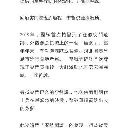
提供的軍事行動的突然性。」張玉坤說。
回顧突門發現的過程，李哲仍難掩激動。
2019年，團隊首次拍攝到了疑似突門遺
跡，外觀像是長城上的一個「破洞」。當
年年末，李哲與團隊成員趕往河北省秦皇
島市進行實地考察。「當我們確認首次發
現了突門實物後，大夥激動地圍著它團團
轉。」李哲說。
尋找突門已久的李哲說，他仿佛看到明代
士兵在最緊急的時候，擊破薄牆衝殺出去
的身影。
此次暗門「家族圖譜」的發現，得益於天