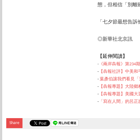
態，但相信「別離
「七夕節最想告訴
◎新華社北京訊
【延伸閱讀】
‧
《兩岸犇報》第234
‧
【犇報社評】中美和
‧
葉彥伯讓我們看見「
‧
【犇報專題】大陸鄉
‧
【犇報專題】美國大
‧
「寫在人間」的呂正
Share