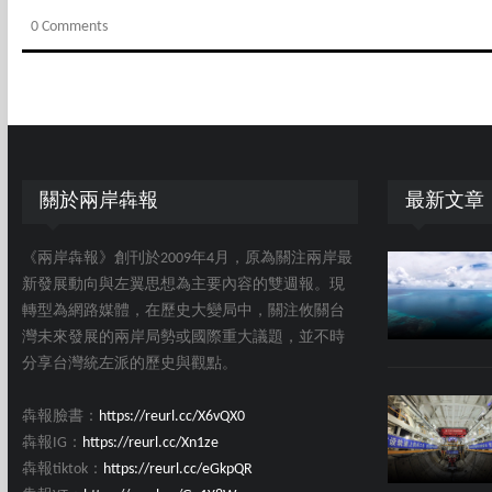
0 Comments
關於兩岸犇報
最新文章
《兩岸犇報》創刊於2009年4月，原為關注兩岸最
新發展動向與左翼思想為主要內容的雙週報。現
轉型為網路媒體，在歷史大變局中，關注攸關台
灣未來發展的兩岸局勢或國際重大議題，並不時
分享台灣統左派的歷史與觀點。
犇報臉書：
https://reurl.cc/X6vQX0
犇報IG：
https://reurl.cc/Xn1ze
犇報tiktok：
https://reurl.cc/eGkpQR