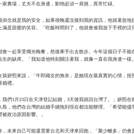
一家農場，丈夫不在身邊，劉翎必須一肩挑，異常忙碌。
最掛念就是我的安全，如果很晚還沒接到我的資訊，他就著急地
上滿是甜蜜的笑容。「吃飯時間到了，他就會催我放下手裡的活
都會一起享受燭光晚餐，然後牽手出去散步。今年這個日子不能
先生的缺席。「我知道他時刻關注著我，就像一直在我身邊一樣
北女孩妍熙來說，「牛郎織女的無奈」是她現在最真實的心情，按
著婚禮。
，我們1月23日在天津登記結婚，3天後我就回台灣了。」妍熙在
入島，他們在台灣的結婚手續拖到現在都沒能辦理。「希望能儘
望被政治原因影響。」
作，未來自己可能還需要台北和天津來回跑，「聚少離多」仍會