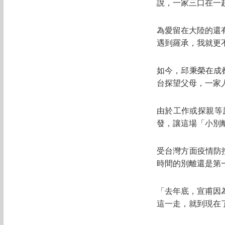
說，一家三口在一
為愛留在大陸的還
遇到羅承，我就更
如今，邱秉榮在成
台探望父母，一家
由於工作或探親等
發，讓這場「小別
受台灣方面疫情防
時間的別離還是第
「去年底，宣甫因
這一走，就到現在