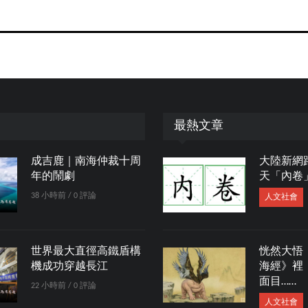
最熱文章
成吉鹿｜南海仲裁十周
大陸新網
年的鬧劇
天「內卷
38 小時前 / 0 評論
人文社會
世界最大直徑高鐵盾構
恍然大悟
機成功穿越長江
海經》裡
面目……
22 小時前 / 0 評論
人文社會