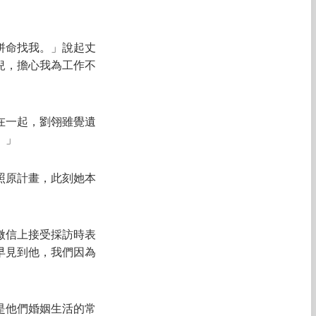
拼命找我。」說起丈
兒，擔心我為工作不
在一起，劉翎雖覺遺
。」
照原計畫，此刻她本
微信上接受採訪時表
早見到他，我們因為
是他們婚姻生活的常