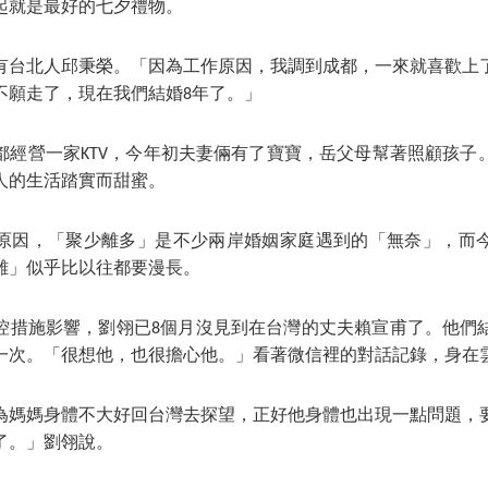
起就是最好的七夕禮物。
有台北人邱秉榮。「因為工作原因，我調到成都，一來就喜歡上
不願走了，現在我們結婚8年了。」
都經營一家KTV，今年初夫妻倆有了寶寶，岳父母幫著照顧孩子
人的生活踏實而甜蜜。
原因，「聚少離多」是不少兩岸婚姻家庭遇到的「無奈」，而
離」似乎比以往都要漫長。
控措施影響，劉翎已8個月沒見到在台灣的丈夫賴宣甫了。他們結
一次。「很想他，也很擔心他。」看著微信裡的對話記錄，身在
為媽媽身體不大好回台灣去探望，正好他身體也出現一點問題，
了。」劉翎說。