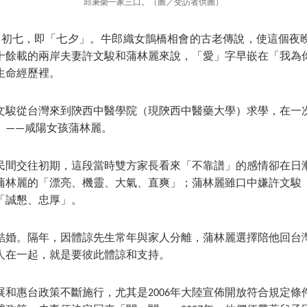
邱秉榮一家三口。（圖／受訪者供圖）
七月初七，即「七夕」。牛郎織女鵲橋相會的古老傳說，使這個夜
十餘載的兩岸夫妻許文駿和蒲林麗來說，「愛」字早嵌在「我為
生命經歷裡。
的許文駿從台灣來到陝西中醫學院（現陝西中醫藥大學）求學，在
」——咸陽女孩蒲林麗。
民間交往初期，這段當時雙方家長看來「不靠譜」的感情卻在日
蒲林麗的「漂亮、機靈、大氣、直爽」；蒲林麗雖口中嫌許文駿
「誠懇、忠厚」。
領證結婚。隔年，因體諒先生常年與家人分離，蒲林麗選擇陪他回台
人在一起，就是要彼此體諒和支持。
展和惠台政策不斷施行，尤其是2006年大陸宣佈開放符合規定條