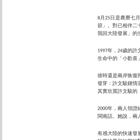
8月25日是農曆
節」。對已相伴二
我回大陸發展」的
1997年，24歲
生命中的「小歡喜
彼時還是兩岸恢復
發芽：許文駿鍾情
其實欣賞許文駿的
2000年，兩人
閩南話。她說，兩
有感大陸的快速發