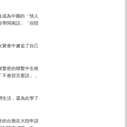
晚成為中國的「情人
你學閩南話」「你陪
一次聚會中邂逅了自己
漸繁密的聯繫中生根
「不會甜言蜜語」，
灣生活，還為此學了
件的台胞在大陸申請