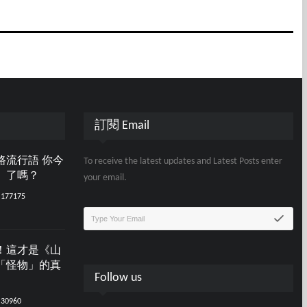
訂閱 Email
路流行語 你今
To receive the latest updates and Latest Posts enter
」了嗎？
your email.
177175
！這才是《山
「怪物」的真
Follow us
30960