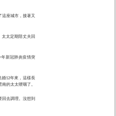
了這座城市，接著又
。太太定期陪丈夫回
今年新冠肺炎疫情突
婚12年來，這樣長
雲南的太太哽咽了。
要回去調理。沒想到