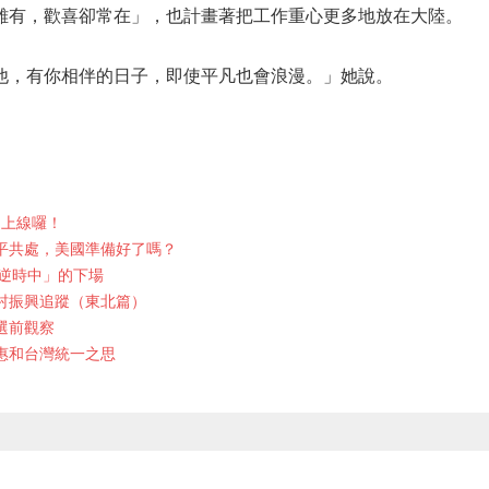
雖有，歡喜卻常在」，也計畫著把工作重心更多地放在大陸。
他，有你相伴的日子，即使平凡也會浪漫。」她說。
期上線囉！
平共處，美國準備好了嗎？
逆時中」的下場
村振興追蹤（東北篇）
選前觀察
惠和台灣統一之思