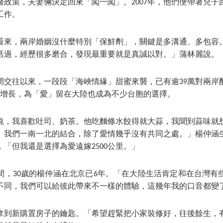
醫政策，夫妻倆決定回來「闖一闖」。2007年，他們便帶著兒子
工作。
看來，兩岸婚姻沒什麼特別「保鮮劑」，關鍵是多溝通、多包容
活過，經歷很多磨合，發現最重要就是真誠以對。」蒲林麗說。
民間交往以來，一段段「海峽情緣」甜蜜來襲，已有逾39萬對兩
度增長，為「愛」留在大陸也成為不少台胞的選擇。
飩，我喜歡吐司、奶茶。他吃麵條水餃得就大蒜，我聞到蒜味就
。我們一南一北的結合，除了愛情幾乎沒有共同之處。」楊仲涵
「但我還是選擇為愛遠嫁2500公里。」
間，30歲的楊仲涵在北京已6年。「在大陸生活肯定和在台灣有
不同，我們可以給彼此帶來不一樣的體驗，這幾年我的口音都變
拿到新購置房子的鑰匙。「希望趕緊把小家裝修好，往後餘生，