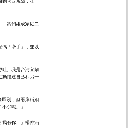
回到陝西咸陽，在一
。「我們組成家庭二
岸配偶「牽手」，並以
想吐。我是台灣宜蘭
生動描述自己和另一
些區別，但兩岸婚姻
了不少呢。」
有我有你。」楊仲涵