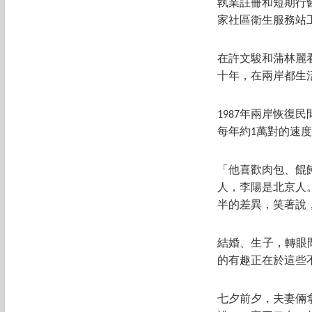
執業註冊和短期行
家社區衛生服務站
在許文駿和蒲林麗
十年，在兩岸都生
1987年兩岸恢復
每年約1萬對的速
「他喜歡肉包、餛
人，李陽是北京人
半的差異，笑著說，
結婚、生子，轉眼
的有趣正在於這些
七夕前夕，夫妻倆