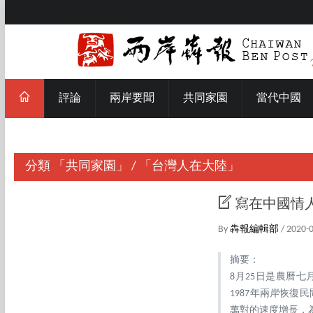
評論
兩岸要聞
共同家園
當代中國
分類
「共同家園」
/
「台灣人在大陸」
寫在中國情
By
犇報編輯部
/ 2020-
摘要：
8月25日是農曆
1
987年兩岸恢復
萬對的速度增長，