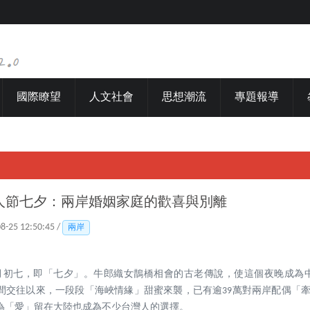
國際瞭望
人文社會
思想潮流
專題報導
人節七夕：兩岸婚姻家庭的歡喜與別離
08-25 12:50:45 /
兩岸
七月初七，即「七夕」。牛郎織女鵲橋相會的古老傳說，使這個夜晚成為
民間交往以來，一段段「海峽情緣」甜蜜來襲，已有逾39萬對兩岸配偶「
為「愛」留在大陸也成為不少台灣人的選擇。