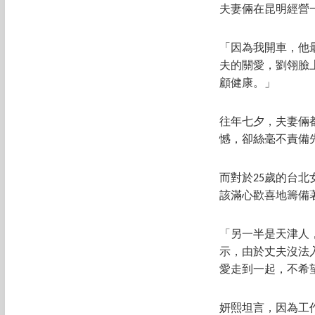
夫妻倆在昆明經營
「因為我開車，他
夫的關愛，劉翎臉
顧健康。」
往年七夕，夫妻倆
憾，卻絲毫不責備
而對於25歲的台
該滿心歡喜地籌備
「另一半是天津人
示，由於丈夫沒法
愛走到一起，不希
妍熙坦言，因為工