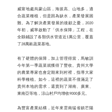
威甯地處烏蒙山區，海拔高、山地多，適
合蔬菜種植，但是因為缺水，產業發展困
難。為了解決產業發展的後顧之憂，2020
年初，威寧啟動了「供水保障」工程，在
全縣鋪設了各類供水管道近1萬公里，覆蓋
了28萬畝蔬菜基地。
有了硬體的保障，加上管理得當，馬敏訓
今年第一季蔬菜就獲得了豐收。貴州大學
的農業專家也會定期來到村裡，指導大家
科學種植。如今，這裡的蔬菜不僅滿足了
貴州本地的需求，還賣到了湖南、廣東、
東南亞等地，涼山村戶均增收9000多元。
為豐富產業結構，近年來雲南猛省鎮芒陽