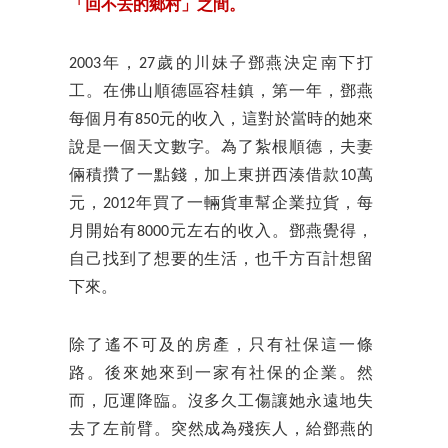
「回不去的鄉村」之間。
2003年，27歲的川妹子鄧燕決定南下打
工。在佛山順德區容桂鎮，第一年，鄧燕
每個月有850元的收入，這對於當時的她來
說是一個天文數字。為了紮根順德，夫妻
倆積攢了一點錢，加上東拼西湊借款10萬
元，2012年買了一輛貨車幫企業拉貨，每
月開始有8000元左右的收入。鄧燕覺得，
自己找到了想要的生活，也千方百計想留
下來。
除了遙不可及的房產，只有社保這一條
路。後來她來到一家有社保的企業。然
而，厄運降臨。沒多久工傷讓她永遠地失
去了左前臂。突然成為殘疾人，給鄧燕的