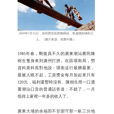
2009年7月11日，深圳寶安區西鄉碼頭，靠扁擔卸磚的工
人。（圖片來源：視覺中國 ）
1985年春，剛復員不久的廣東潮汕農民陳
樹生隻身來到廣州打拼。在區環衛局，勞
資科黃科長對他說：環衛這行最髒最累，
最被人瞧不起，工資獎金每月加起來只有
120元，福利還暫時沒有。陳樹生用一口濃
重潮汕口音的普通話答道：不錯了，一月
抵得上家裡一年多的收入了。
廣東大埔的余福田不甘固守那一畝三分地