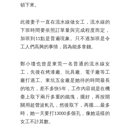
頓下來。
此後妻子一直在流水線做女工，流水線的
下班時間要依照訂單量與完成程度而定，
加班到11點是普遍現象。只不過加班是令
工人們高興的事情，因為能多拿錢。
鄭小瓊也曾是東莞一名普通的流水線女
工，先後在烤漆廠、玩具廠、電子廠等工
廠打過工。東坑五金廠是她待的時間最長
的地方，差不多快5年，工作內容就是在機
臺上取下兩斤多重的鐵塊，擺好，再按開
關用超聲波軋孔，然後取下，再擺……最多
時，她一天要打13000多個孔，像她這樣的
女工不計其數。