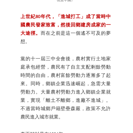
視覺中國）
上世紀80年代，「進城打工」成了當時中
國農民發家致富，然後回鄉建房成家的一
大途徑。
而在之前是這一個遙不可及的夢
想。
黨的十一屆三中全會後，農村實行土地家
庭承包經營，農民有了自主支配剩餘勞動
時間的自由，農村富餘勞動力逐漸多了起
來。同時，鄉鎮企業迅速崛起，急需大量
勞動力。大量農村勞動力進入鄉鎮企業就
業，實現「離土不離鄉，進廠不進城」。
不過當時城鄉戶籍壁壘森嚴，政策不允許
農民進入城市就業。