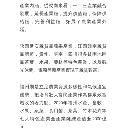
產業內涵。從縱向來看，一二三產業融合
發展，延長產業鏈，提升價值鏈，保障供
給鏈，完善利益鏈，拓展了農業產業外
延。
陝西延安脫貧靠蘋果產業，江西贛南脫貧
靠臍橙，貴州、雲南、四川很多貧困地區
靠茶葉、水果、藥材等特色產業，以及觀
光休閒、電商等新產業實現了脫貧致富。
福州則是立足農業資源多樣性和氣候適宜
優勢，把培育壯大富民產業作為群眾致富
增收的著力點。2020年福州水產、畜牧、
水果、蔬菜、食用菌、茶葉、竹木花卉等
七大特色產業全產業鏈總產值超2000億
元。