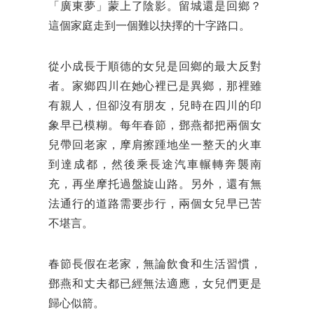
「廣東夢」蒙上了陰影。留城還是回鄉？
這個家庭走到一個難以抉擇的十字路口。
從小成長于順德的女兒是回鄉的最大反對
者。家鄉四川在她心裡已是異鄉，那裡雖
有親人，但卻沒有朋友，兒時在四川的印
象早已模糊。每年春節，鄧燕都把兩個女
兒帶回老家，摩肩擦踵地坐一整天的火車
到達成都，然後乘長途汽車輾轉奔襲南
充，再坐摩托過盤旋山路。另外，還有無
法通行的道路需要步行，兩個女兒早已苦
不堪言。
春節長假在老家，無論飲食和生活習慣，
鄧燕和丈夫都已經無法適應，女兒們更是
歸心似箭。