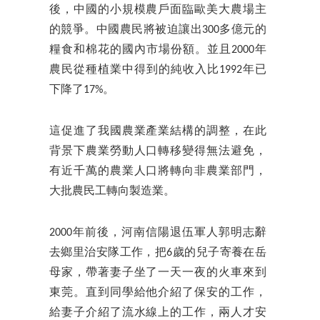
後，中國的小規模農戶面臨歐美大農場主
的競爭。中國農民將被迫讓出300多億元的
糧食和棉花的國內市場份額。並且2000年
農民從種植業中得到的純收入比1992年已
下降了17%。
這促進了我國農業產業結構的調整，在此
背景下農業勞動人口轉移變得無法避免，
有近千萬的農業人口將轉向非農業部門，
大批農民工轉向製造業。
2000年前後，河南信陽退伍軍人郭明志辭
去鄉里治安隊工作，把6歲的兒子寄養在岳
母家，帶著妻子坐了一天一夜的火車來到
東莞。直到同學給他介紹了保安的工作，
給妻子介紹了流水線上的工作，兩人才安