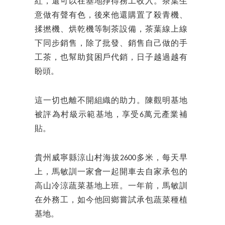
紅，還可以在基地掙得務工收入。茶葉生
意做有聲有色，後來他還購置了殺青機、
揉撚機、烘乾機等制茶設備，茶葉線上線
下同步銷售，除了批發、銷售自己做的手
工茶，也幫助貧困戶代銷，日子越過越有
盼頭。
這一切也離不開組織的助力。陳觀明基地
被評為村級示範基地，享受6萬元產業補
貼。
貴州威寧縣涼山村海拔2600多米，每天早
上，馬敏訓一家會一起開車去自家承包的
高山冷涼蔬菜基地上班。一年前，馬敏訓
在外務工，如今他回鄉嘗試承包蔬菜種植
基地。