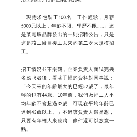
「現需求包裝工100名，工作輕鬆，月薪
5000元以上，年齡不限、學歷不限……」這
是某電腦品牌發出的一則招聘公告，只是
這是該工廠自復工以來的第二次大規模招
工。
招工情況並不樂觀，企業負責人面試完幾
名應聘者後，看著手裡的資料對同事說：
「今天來的年齡最大的已經52歲了，最年
輕的也有44歲。10年前，我們廠裡工人平
均年齡不會超過32歲，可現在平均年齡已
達到43歲以上。」不過該負責人還是想，
只要有年輕人來應聘，條件還可以放寬一
點。