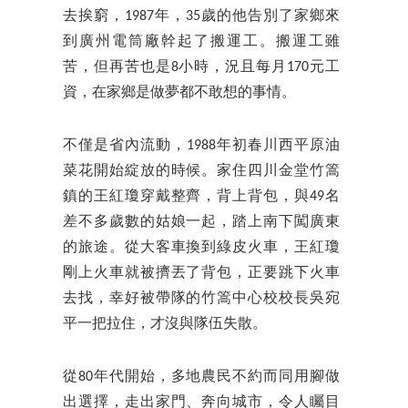
去挨窮，1987年，35歲的他告別了家鄉來
到廣州電筒廠幹起了搬運工。搬運工雖
苦，但再苦也是8小時，況且每月170元工
資，在家鄉是做夢都不敢想的事情。
不僅是省內流動，1988年初春川西平原油
菜花開始綻放的時候。家住四川金堂竹篙
鎮的王紅瓊穿戴整齊，背上背包，與49名
差不多歲數的姑娘一起，踏上南下闖廣東
的旅途。從大客車換到綠皮火車，王紅瓊
剛上火車就被擠丟了背包，正要跳下火車
去找，幸好被帶隊的竹篙中心校校長吳宛
平一把拉住，才沒與隊伍失散。
從80年代開始，多地農民不約而同用腳做
出選擇，走出家門、奔向城市，令人矚目