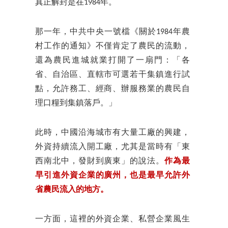
真正解封是在1984年。
那一年，中共中央一號檔《關於1984年農
村工作的通知》不僅肯定了農民的流動，
還為農民進城就業打開了一扇門：「各
省、自治區、直轄市可選若干集鎮進行試
點，允許務工、經商、辦服務業的農民自
理口糧到集鎮落戶。」
此時，中國沿海城市有大量工廠的興建，
外資持續流入開工廠，尤其是當時有「東
西南北中，發財到廣東」的說法。
作為最
早引進外資企業的廣州，也是最早允許外
省農民流入的地方。
一方面，這裡的外資企業、私營企業風生