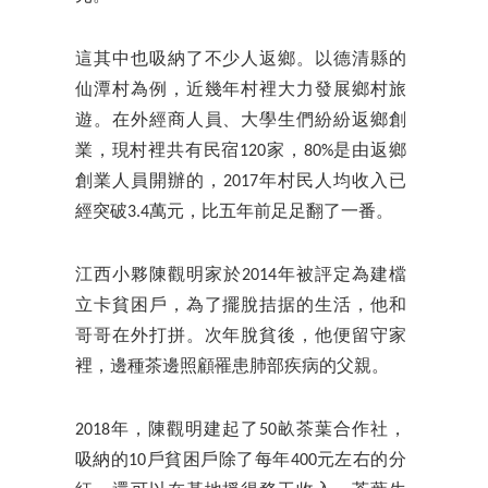
這其中也吸納了不少人返鄉。以德清縣的
仙潭村為例，近幾年村裡大力發展鄉村旅
遊。在外經商人員、大學生們紛紛返鄉創
業，現村裡共有民宿120家，80%是由返鄉
創業人員開辦的，2017年村民人均收入已
經突破3.4萬元，比五年前足足翻了一番。
江西小夥陳觀明家於2014年被評定為建檔
立卡貧困戶，為了擺脫拮据的生活，他和
哥哥在外打拼。次年脫貧後，他便留守家
裡，邊種茶邊照顧罹患肺部疾病的父親。
2018年，陳觀明建起了50畝茶葉合作社，
吸納的10戶貧困戶除了每年400元左右的分