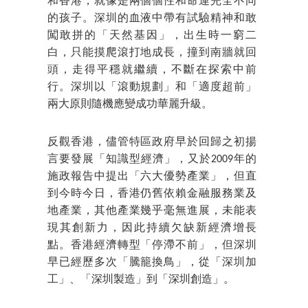
和香港，就像是兩個個性和命運完全不同
的孩子。深圳的血液中帶有試驗精神和敢
闖敢拼的「天然基因」，出生時一窮二
白，只能摸爬滾打地成長，撞到南牆就回
頭，走得平穩就繼續，不斷在探索中前
行。深圳以「滾動規劃」和「適度超前」
兩大原則隨機應變成功華麗升級。
反觀香港，儘管特區政府早於回歸之初揚
言要發展「知識型經濟」，又於2009年的
施政報告中提出「六大優勢產業」，但直
到今時今日，香港仍舊依賴金融服務業及
地產業，其他產業幾乎毫無進展，未能表
現其創新力，因此持續欠缺新經濟增長
點。香港經濟轉型「停滯不前」，但深圳
早已經歷多次「騰籠換鳥」，從「深圳加
工」、「深圳製造」到「深圳創造」。