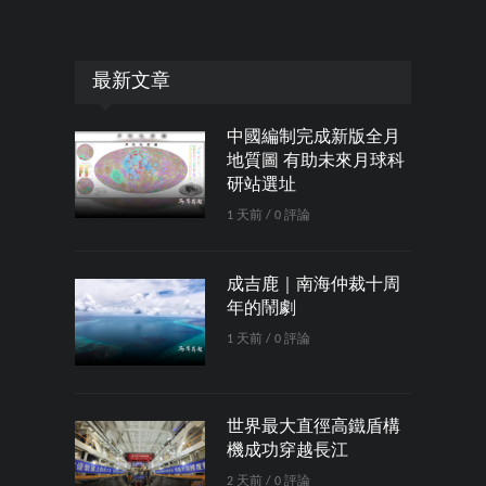
最新文章
中國編制完成新版全月
地質圖 有助未來月球科
研站選址
1 天前 / 0 評論
成吉鹿｜南海仲裁十周
年的鬧劇
1 天前 / 0 評論
世界最大直徑高鐵盾構
機成功穿越長江
2 天前 / 0 評論