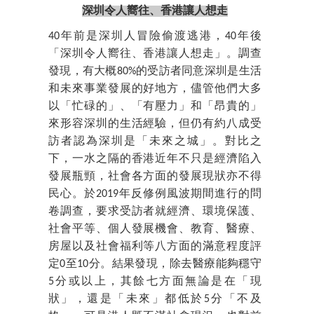
深圳令人嚮往、香港讓人想走
40年前是深圳人冒險偷渡逃港，40年後
「深圳令人嚮往、香港讓人想走」。調查
發現，有大概80%的受訪者同意深圳是生活
和未來事業發展的好地方，儘管他們大多
以「忙碌的」、「有壓力」和「昂貴的」
來形容深圳的生活經驗，但仍有約八成受
訪者認為深圳是「未來之城」。對比之
下，一水之隔的香港近年不只是經濟陷入
發展瓶頸，社會各方面的發展現狀亦不得
民心。於2019年反修例風波期間進行的問
卷調查，要求受訪者就經濟、環境保護、
社會平等、個人發展機會、教育、醫療、
房屋以及社會福利等八方面的滿意程度評
定0至10分。結果發現，除去醫療能夠穩守
5分或以上，其餘七方面無論是在「現
狀」，還是「未來」都低於5分「不及