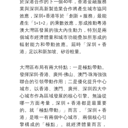
於深港合作的下一個40年，香港金融服務
業與深圳高新製造業合作將產生城市協同
效應，深圳+香港等於「創新＋服務」最能
產生「1+1>2」的乘數效應，形成推動粵港
澳大灣區發展的強大內生動力，特別是兩
個城市經濟體量和城市功能疊加所形成的
輻射能力和帶動效應。屆時「深圳＋香
港」足以和新加坡、矽谷較量。
大灣區布局有兩大特點：一是極點帶動。
發揮深圳-香港、廣州-佛山、澳門-珠海強強
聯合的引領帶動作用；二是優化提升中心
城市。以香港、澳門、廣州、深圳四大中
心城市作為區域發展的核心引擎。無論從
哪一方面考量，深圳＋香港都是最重要
的。就「極點帶動」」而言，「深圳＋香
港」是唯一有兩個中心城市、兩個核心引
擎構成的「極點」。就經濟體量而言，