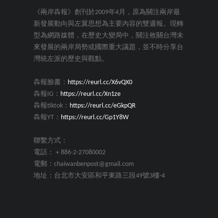
《兩岸犇報》創刊於2009年4月，原為關注兩岸最
新發展動向與左翼思想為主要內容的雙週報。現轉
型為網路媒體，在歷史大變局中，關注攸關台灣未
來發展的兩岸局勢或國際重大議題，並不時分享台
灣統左派的歷史與觀點。
犇報臉書：
https://reurl.cc/X6vQX0
犇報IG：
https://reurl.cc/Xn1ze
犇報tiktok：
https://reurl.cc/eGkpQR
犇報YT：
https://reurl.cc/Gp1Y8W
聯繫方式：
電話：＋886-2-27080002
電郵：chaiwanbenpost@gmail.com
地址：台北市大安區和平東路三段49號3樓-4