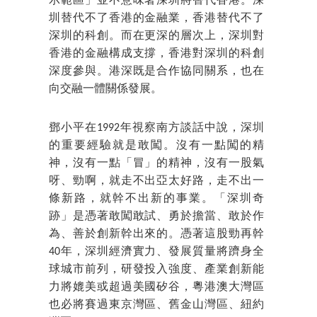
示範區」並不意味著深圳將替代香港。深
圳替代不了香港的金融業，香港替代不了
深圳的科創。而在更深的層次上，深圳對
香港的金融構成支撐，香港對深圳的科創
深度參與。港深既是合作協同關系，也在
向交融一體關係發展。
鄧小平在1992年視察南方談話中說，深圳
的重要經驗就是敢闖。沒有一點闖的精
神，沒有一點「冒」的精神，沒有一股氣
呀、勁啊，就走不出亞太好路，走不出一
條新路，就幹不出新的事業。「深圳奇
跡」是憑著敢闖敢試、勇於擔當、敢於作
為、善於創新幹出來的。憑著這股勁再幹
40年，深圳經濟實力、發展質量將躋身全
球城市前列，研發投入強度、產業創新能
力將媲美或超過美國矽谷，粵港澳大灣區
也必將賽過東京灣區、舊金山灣區、紐約