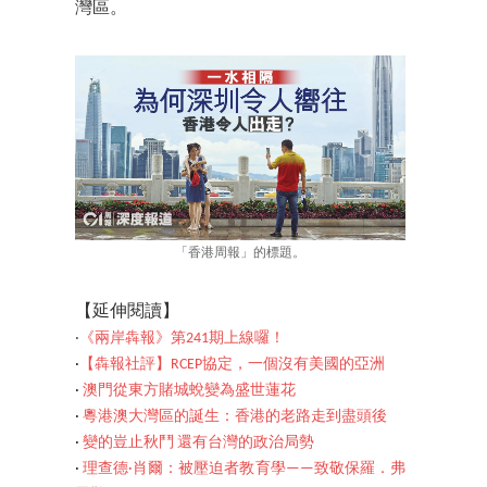
灣區。
「香港周報」的標題。
【延伸閱讀】
‧
《兩岸犇報》第241期上線囉！
‧
【犇報社評】RCEP協定，一個沒有美國的亞洲
‧
澳門從東方賭城蛻變為盛世蓮花
‧
粵港澳大灣區的誕生：香港的老路走到盡頭後
‧
變的豈止秋鬥 還有台灣的政治局勢
‧
理查德·肖爾：被壓迫者教育學——致敬保羅．弗