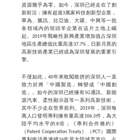
資源幾乎為零。如今，深圳已經走在了創
新前沿：擁有超過3萬家科技創新型企業，
華為、騰訊、比亞迪、大疆、中興等一批
各領域內的領頭羊企業在這片土地上崛
起。2019年戰略性新興產業增加值占深圳
地區生產總值比重高達37.7%，日新月異的
高新技術產業已經成為深圳發展的重要引
擎。
不僅如此，40年來敢闖敢拼的深圳人一直
致力於將「中國製造」轉變成「中國創
造」。如今的深圳已經擁有5G通訊、新能
源汽車、柔性顯示器等一系列高新技術，
其中不少走在世界前列。2019年，深圳每
萬人口發明專利擁有量高達106.3件，為大
陸平均水平的8倍；《專利合作條約》
（Patent Cooperation Treaty）（PCT）國際
專利申請量連續16年居大陸城市首位，占