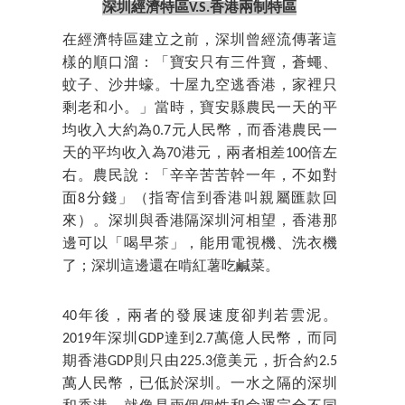
深圳經濟特區V.S.香港兩制特區
在經濟特區建立之前，深圳曾經流傳著這
樣的順口溜：「寶安只有三件寶，蒼蠅、
蚊子、沙井蠔。十屋九空逃香港，家裡只
剩老和小。」當時，寶安縣農民一天的平
均收入大約為0.7元人民幣，而香港農民一
天的平均收入為70港元，兩者相差100倍左
右。農民說：「辛辛苦苦幹一年，不如對
面8分錢」（指寄信到香港叫親屬匯款回
來）。深圳與香港隔深圳河相望，香港那
邊可以「喝早茶」，能用電視機、洗衣機
了；深圳這邊還在啃紅薯吃鹹菜。
40年後，兩者的發展速度卻判若雲泥。
2019年深圳GDP達到2.7萬億人民幣，而同
期香港GDP則只由225.3億美元，折合約2.5
萬人民幣，已低於深圳。一水之隔的深圳