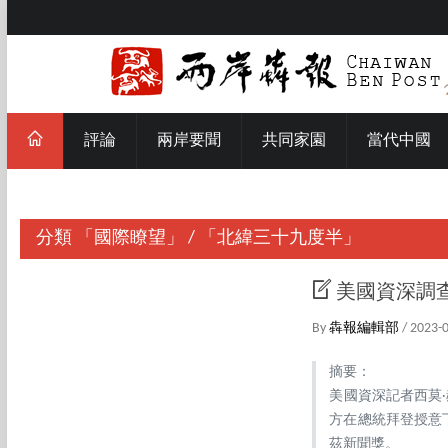
評論
兩岸要聞
共同家園
當代中國
分類
「國際瞭望」
/
「北緯三十九度半」
美國資深調
By
犇報編輯部
/ 2023-
摘要：
美國資深記者西莫
方在總統拜登授意
茲新聞獎。