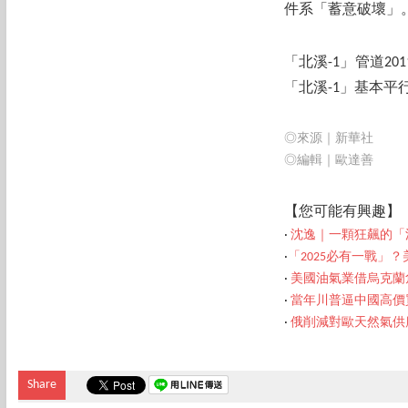
件系「蓄意破壞」
「北溪-1」管道2
「北溪-1」基本
◎來源｜新華社
◎編輯｜歐達善
【您可
能有興趣】
‧
沈逸｜一顆狂飆的「
‧
「2025必有一戰」
‧
美國油氣業借烏克蘭
‧
當年川普逼中國高價
‧
俄削減對歐天然氣供
Share