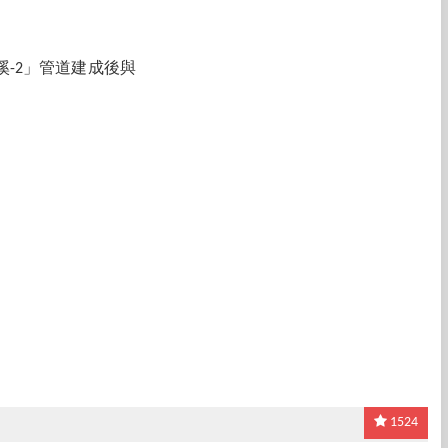
溪-2」管道建成後與
1524