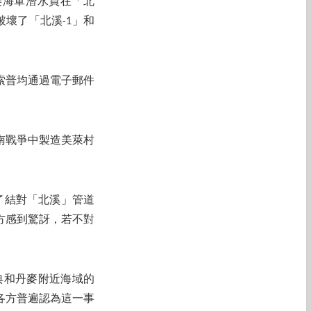
美海軍潛水員在「北
壞了「北溪-1」和
索普均通過電子郵件
南戰爭中製造美萊村
。
了結對「北溪」管道
方感到驚訝，若不對
瑞典和丹麥附近海域的
各方普遍認為這一事