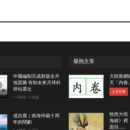
最熱文章
中國編制完成新版全月
大陸新網
地質圖 有助未來月球科
天「內卷
研站選址
人文社會
7 小時前 / 0 評論
恍然大悟
成吉鹿｜南海仲裁十周
海經》裡
年的鬧劇
面目……