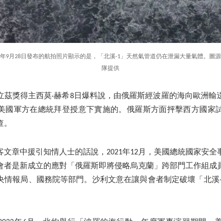
22年9月28日發布的航拍照片顯示的是，「北溪-1」天然氣管道仍在泄漏大量氣體。圖
隊提供
立茲獎得主西莫·赫希8日爆料說，由俄羅斯經波羅的海向歐洲輸
美國軍方在總統拜登授意下實施的。俄羅斯方面抨擊西方國家
查。
文章中援引知情人士的話說，2021年12月，美國總統國家安
會者是新成立的應對「俄羅斯即將侵略烏克蘭」跨部門工作組成
央情報局、國務院等部門。沙利文意在讓與會者制定破壞「北溪-1