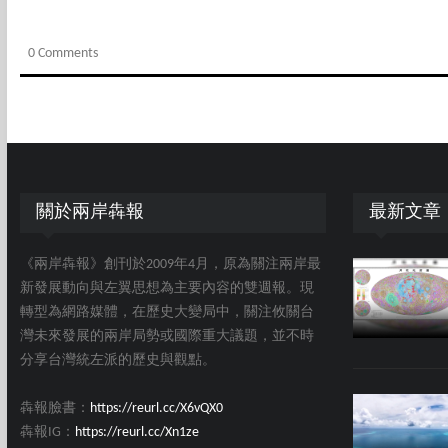
0 Comments
關於兩岸犇報
最新文章
《兩岸犇報》創刊於2009年4月，原為關注兩岸最
新發展動向與左翼思想為主要內容的雙週報。現
轉型為網路媒體，在歷史大變局中，關注攸關台
灣未來發展的兩岸局勢或國際重大議題，並不時
分享台灣統左派的歷史與觀點。
犇報臉書：
https://reurl.cc/X6vQX0
犇報IG：
https://reurl.cc/Xn1ze