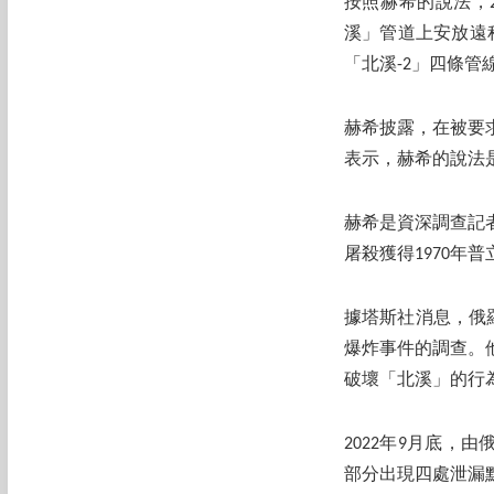
按照赫希的說法，
溪」管道上安放遠
「北溪-2」四條管
赫希披露，在被要
表示，赫希的說法
赫希是資深調查記
屠殺獲得1970
據塔斯社消息，俄
爆炸事件的調查。
破壞「北溪」的行
2022年9月底，
部分出現四處泄漏