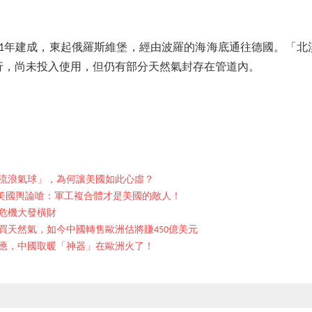
。
011年建成，東起俄羅斯維堡，經由波羅的海海底通往德國。「北
平行，尚未投入使用，但仍有部分天然氣封存在管道內。
流浪氣球」，為何讓美國如此心虛？
？美國輿論嗆：軍工複合體才是美國的敵人！
危機大發橫財
買天然氣，如今中國轉售歐洲估將賺450億美元
應，中國取暖「神器」在歐洲火了！