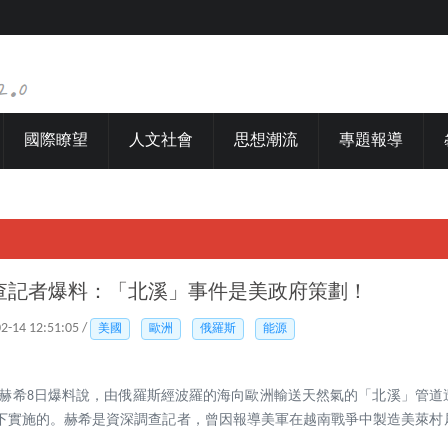
國際瞭望
人文社會
思想潮流
專題報導
查記者爆料：「北溪」事件是美政府策劃！
02-14 12:51:05 /
美國
歐洲
俄羅斯
能源
·赫希8日爆料說，由俄羅斯經波羅的海向歐洲輸送天然氣的「北溪」管道
下實施的。赫希是資深調查記者，曾因報導美軍在越南戰爭中製造美萊村屠