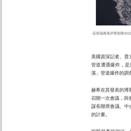
這張瑞典海岸警衛隊20
美國資深記者、普
管道遭遇爆炸，是
溪」管道爆炸的調
赫希在其發表的博客
召開一次會議，與
謀長聯席會議、中
的計畫。