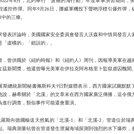
2022年6月，北約舉行「波羅的海行動」年度軍事演習期間，
程遙控炸彈。同年9月26日，挪威軍機投下聲吶浮標引爆炸彈，破
線中的三條。
求發表評論時，美國國家安全委員會發言人沃森和中情局發言人
是「虛構的」「錯誤的」。
者，曾供職於《紐約時報》和《紐約人》周刊，因報導美軍在越
年普立茲新聞獎，他還曾曝光美軍在伊拉克阿布格里卜監獄虐囚醜聞
羅斯總統新聞秘書佩斯科夫9日對媒體表示，西方國家試圖默默
他說，赫希關於「北溪」的文章未在西方國家廣泛傳播，這令俄
為進行調查，類似事件可能還會重演。
由俄羅斯向德國輸送天然氣的「北溪-1」和「北溪-2」管道位於
點。瑞典測量站曾在管道發生泄漏海域探測到強烈的水下爆炸，