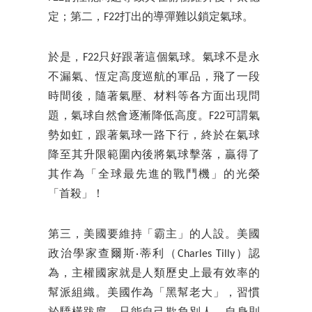
定；第二，F22打出的導彈難以鎖定氣球。
於是，F22只好跟著這個氣球。氣球不是永
不漏氣、恆定高度巡航的軍品，飛了一段
時間後，隨著氣壓、材料等各方面出現問
題，氣球自然會逐漸降低高度。F22可謂氣
勢如虹，跟著氣球一路下行，終於在氣球
降至其升限範圍內後將氣球擊落，贏得了
其作為「全球最先進的戰鬥機」的光榮
「首殺」！
第三，美國要維持「霸主」的人設。美國
政治學家查爾斯·蒂利（Charles Tilly）認
為，主權國家就是人類歷史上最有效率的
幫派組織。美國作為「黑幫老大」，習慣