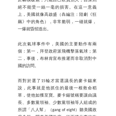
於驕橫跋扈，只能自己欺負別人，自身則
絕不能受一絲一毫的損害。在這一意義
上，美國就像高啟盛（犇編注：陸劇《狂
飆》中的角色），非常脆弱，一碰就爆，
一爆就昏招迭出。
此次氣球事件中，美國的主要動作有兩
個：第一，拜登政府派飛機擊落氣球；第
二，事後，布林肯宣布推遲而非取消對中
國的訪問。
而對於選了15輪才當選議長的麥卡錫來
說，此事就是他抓住的最後一根救命稻
草，使他如獲至寶。麥卡錫號稱要讓由議
長、多數黨領袖、少數黨領袖等人組成的
所謂「八人幫」（gang of eight）聽美國政