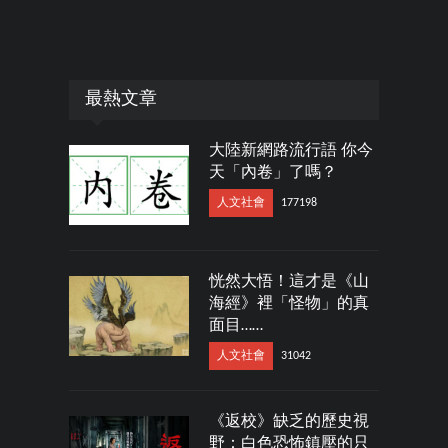
最熱文章
大陸新網路流行語 你今
天「內卷」了嗎？
人文社會
177198
恍然大悟！這才是《山
海經》裡「怪物」的真
面目……
人文社會
31042
《返校》缺乏的歷史視
野：白色恐怖鎮壓的只