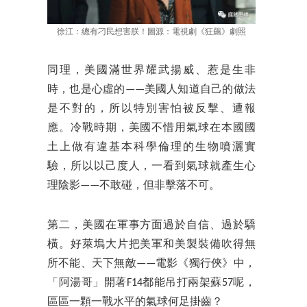
徐江：總有刁民想害朕！圖源：電視劇《狂飆》劇照
同理，美國滿世界耀武揚威、惹是生非
時，也是心虛的——美國人知道自己的做法
是不對的，所以特別害怕被反擊、遭報
應。冷戰時期，美國不惜用氣球在本國國
土上做有違基本科學倫理的生物噴灑實
驗，所以以己度人，一看到氣球就產生心
理陰影——不敢碰，但非擊落不可。
第二，美國在軍事方面過於自信、過於驕
橫。好萊塢大片把美軍和美製裝備吹得無
所不能、天下無敵——電影《獨行俠》中，
「阿湯哥」開著F14都能吊打兩架蘇57呢，
區區一顆一戰水平的氣球何足掛齒？