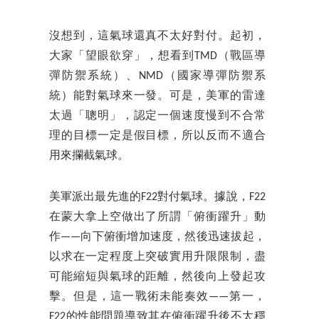
沒想到，這氣球還真不太好對付。起初，
大家「望眼欲穿」，想看到TMD（戰區導
彈防禦系統）、NMD（國家導彈防禦系
統）能對氣球來一發。可是，美軍的雷達
太過「聰明」，認定一個速度慢到不合常
理的目標一定是假目標，所以反而不適合
用來攔截氣球。
美軍派出最先進的F22對付氣球。據說，F22
在蒙大拿上空做出了所謂「俯衝躍升」動
作——向下俯衝增加速度，然後迅速拔起，
以求在一定程度上突破實用升限限制，盡
可能縮短與氣球的距離，然後向上發起攻
擊。但是，這一戰術未能奏效——第一，
F22的性能問題導致其在俯衝躍升後不太穩