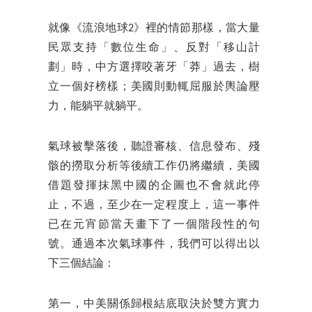
就像《流浪地球2》裡的情節那樣，當大量
民眾支持「數位生命」、反對「移山計
劃」時，中方選擇咬著牙「莽」過去，樹
立一個好榜樣；美國則動輒屈服於輿論壓
力，能躺平就躺平。
氣球被擊落後，聽證審核、信息發布、殘
骸的撈取分析等後續工作仍將繼續，美國
借題發揮抹黑中國的企圖也不會就此停
止，不過，至少在一定程度上，這一事件
已在元宵節當天畫下了一個階段性的句
號。通過本次氣球事件，我們可以得出以
下三個結論：
第一，中美關係歸根結底取決於雙方實力