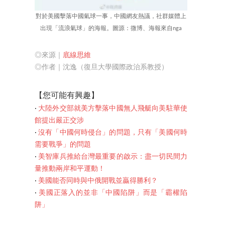
對於美國擊落中國氣球一事，中國網友熱議，社群媒體上
出現「流浪氣球」的海報。圖源：微博、海報來自nga
◎來源｜
底線思維
◎作者｜沈逸（復旦大學國際政治系教授）
【您可
能有興趣】
‧
大陸外交部就美方擊落中國無人飛艇向美駐華使
館提出嚴正交涉
‧
沒有「中國何時侵台」的問題，只有「美國何時
需要戰爭」的問題
‧
美智庫兵推給台灣最重要的啟示：盡一切民間力
量推動兩岸和平運動！
‧
美國能否同時與中俄開戰並贏得勝利？
‧
美國正落入的並非「中國陷阱」而是「霸權陷
阱」