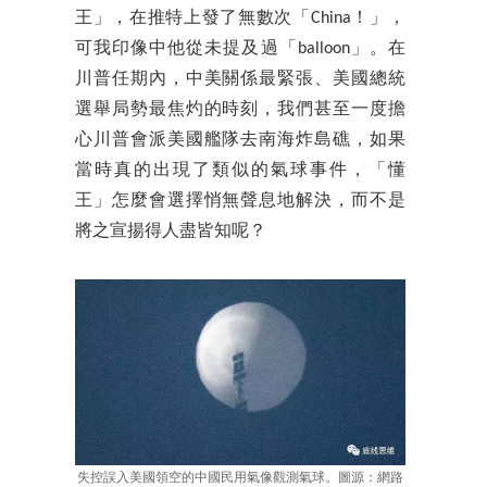
王」，在推特上發了無數次「China！」，
可我印像中他從未提及過「balloon」。在
川普任期內，中美關係最緊張、美國總統
選舉局勢最焦灼的時刻，我們甚至一度擔
心川普會派美國艦隊去南海炸島礁，如果
當時真的出現了類似的氣球事件，「懂
王」怎麼會選擇悄無聲息地解決，而不是
將之宣揚得人盡皆知呢？
失控誤入美國領空的中國民用氣像觀測氣球。圖源：網路