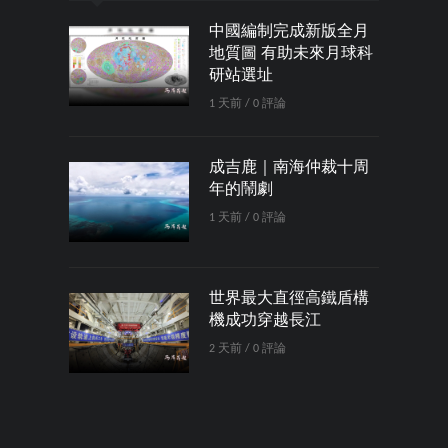
中國編制完成新版全月
地質圖 有助未來月球科
研站選址
1 天前 / 0 評論
成吉鹿｜南海仲裁十周
年的鬧劇
1 天前 / 0 評論
世界最大直徑高鐵盾構
機成功穿越長江
2 天前 / 0 評論