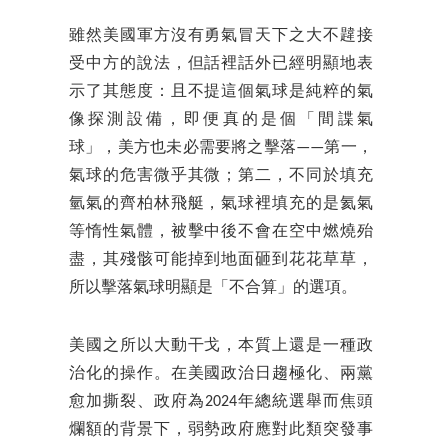
雖然美國軍方沒有勇氣冒天下之大不韙接
受中方的說法，但話裡話外已經明顯地表
示了其態度：且不提這個氣球是純粹的氣
像探測設備，即便真的是個「間諜氣
球」，美方也未必需要將之擊落——第一，
氣球的危害微乎其微；第二，不同於填充
氫氣的齊柏林飛艇，氣球裡填充的是氦氣
等惰性氣體，被擊中後不會在空中燃燒殆
盡，其殘骸可能掉到地面砸到花花草草，
所以擊落氣球明顯是「不合算」的選項。
美國之所以大動干戈，本質上還是一種政
治化的操作。在美國政治日趨極化、兩黨
愈加撕裂、政府為2024年總統選舉而焦頭
爛額的背景下，弱勢政府應對此類突發事