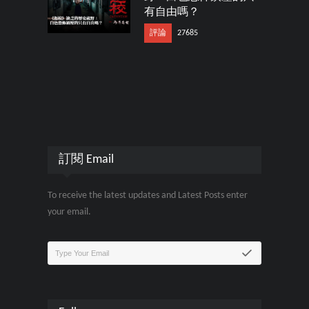
有自由嗎？
評論
27685
訂閱 Email
To receive the latest updates and Latest Posts enter
your email.