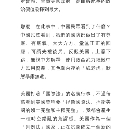
府會報、問責美國政府，從而將此事的政
治價值發揮到最大。
那麼，在此事中，中國民眾看到了什麼？
中國民眾看到，我們的國防部做出了有尊
嚴、有底氣、大大方方、堂堂正正的回
應，可謂先禮後兵。反觀美國，上躥下
跳，無視中方解釋，使用致命武力摧毀中
方民用資產，其色厲內荏的「紙老虎」狀
態暴露無遺。
美國打著「國際法」的名義行事，不過每
當看到美國聲稱要「捍衛國際法、捍衛美
國的領土完整和主權完整」，我都會產生
一種時空錯亂的荒謬感。美國作為一個
「判例法」國家，正在試圖確立一個新的