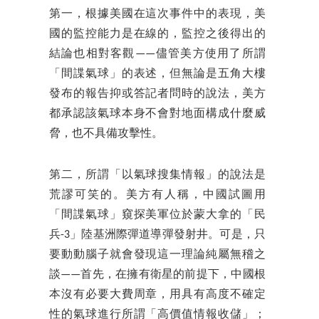
第一，根據美國在這次事件中的表現，美
國的監控能力是在線的，監控之後得出的
結論也相對客觀——儘管美方使用了所謂
「間諜氣球」的表述，但無論是五角大樓
發布的報告抑或答記者問時的說法，美方
都承認該氣球本身不會對地面構成什麼威
脅，也不具備攻擊性。
第二，所謂「以氣球搜集情報」的說法是
荒謬可笑的。美方有人稱，中國試圖用
「間諜氣球」窺探美軍位於蒙大拿的「民
兵-3」陸基洲際彈道導彈發射井。可是，只
要動動腦子就會發現這一理論純屬無稽之
談——首先，在擁有衛星的前提下，中國根
本沒有必要大費周章，用具有高度不確定
性的氣球進行所謂「高價值情報收儲」；