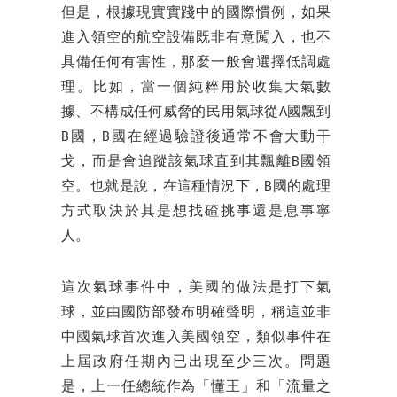
但是，根據現實實踐中的國際慣例，如果
進入領空的航空設備既非有意闖入，也不
具備任何有害性，那麼一般會選擇低調處
理。比如，當一個純粹用於收集大氣數
據、不構成任何威脅的民用氣球從A國飄到
B國，B國在經過驗證後通常不會大動干
戈，而是會追蹤該氣球直到其飄離B國領
空。也就是說，在這種情況下，B國的處理
方式取決於其是想找碴挑事還是息事寧
人。
這次氣球事件中，美國的做法是打下氣
球，並由國防部發布明確聲明，稱這並非
中國氣球首次進入美國領空，類似事件在
上屆政府任期內已出現至少三次。問題
是，上一任總統作為「懂王」和「流量之