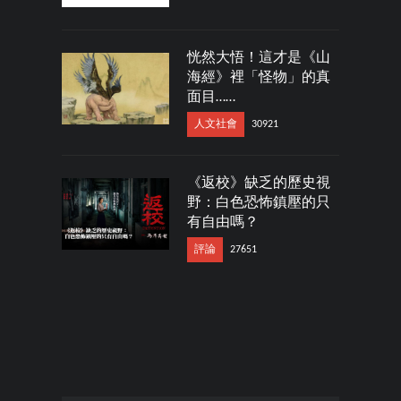
恍然大悟！這才是《山
海經》裡「怪物」的真
面目……
人文社會
30921
《返校》缺乏的歷史視
野：白色恐怖鎮壓的只
有自由嗎？
評論
27651