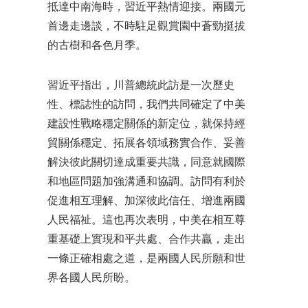
抵達中南海時，習近平熱情迎接。兩國元
首邊走邊談，不時駐足觀賞園中蒼勁挺拔
的古樹和各色月季。
習近平指出，川普總統此訪是一次歷史
性、標誌性的訪問，我們共同確定了中美
建設性戰略穩定關係的新定位，就保持經
貿關係穩定、拓展各領域務實合作、妥善
解決彼此關切達成重要共識，同意就國際
和地區問題加強溝通和協調。訪問有利於
促進相互理解、加深彼此信任、增進兩國
人民福祉。這也再次表明，中美在相互尊
重基礎上實現和平共處、合作共贏，走出
一條正確相處之道，是兩國人民所願和世
界各國人民所盼。