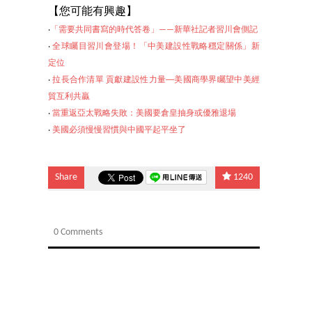
【
您可能有興趣】
‧
「需要共同書寫的時代答卷」——新華社記者習川會側記
‧
全球矚目習川會登場！「中美建設性戰略穩定關係」新
定位
‧
拉長合作清單 貢獻建設性力量──美國商學界矚望中美經
貿互利共贏
‧
當重返亞太戰略失敗：美國要倉皇抽身或優雅退場
‧
美國必須慢慢習慣與中
國平起平坐了
Share
1240
0 Comments