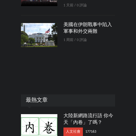
1 天前 / 0 評論
美國在伊朗戰事中陷入
軍事和外交兩難
1 周前 / 0 評論
最熱文章
大陸新網路流行語 你今
天「內卷」了嗎？
人文社會
177163