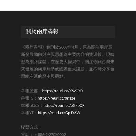
關於兩岸犇報
《兩岸犇報》創刊於2009年4月，原為關注兩岸最
新發展動向與左翼思想為主要內容的雙週報。現轉
型為網路媒體，在歷史大變局中，關注攸關台灣未
來發展的兩岸局勢或國際重大議題，並不時分享台
灣統左派的歷史與觀點。
犇報臉書：
https://reurl.cc/X6vQX0
犇報IG：
https://reurl.cc/Xn1ze
犇報tiktok：
https://reurl.cc/eGkpQR
犇報YT：
https://reurl.cc/Gp1Y8W
聯繫方式：
電話：＋886-2-27080002