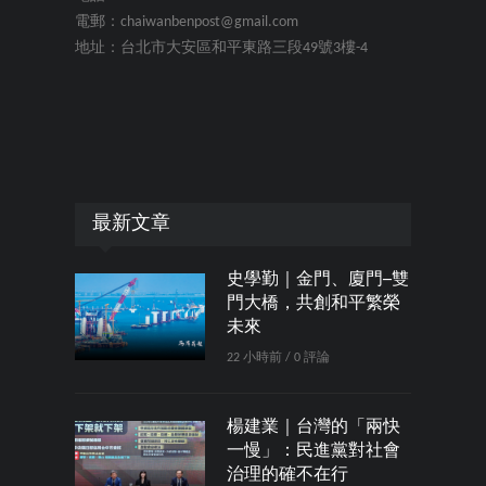
電郵：chaiwanbenpost@gmail.com
地址：台北市大安區和平東路三段49號3樓-4
最新文章
史學勤｜金門、廈門─雙
門大橋，共創和平繁榮
未來
22 小時前 / 0 評論
楊建業｜台灣的「兩快
一慢」：民進黨對社會
治理的確不在行