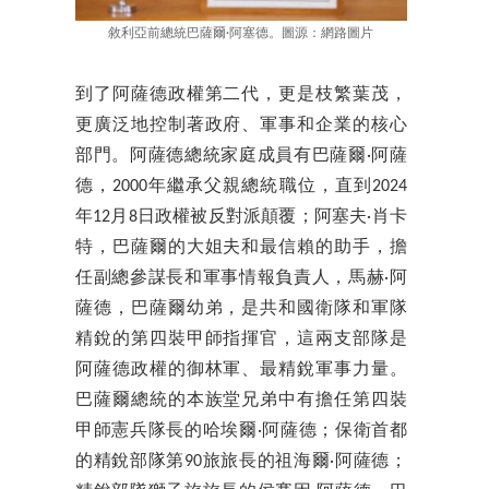
敘利亞前總統巴薩爾·阿塞德。圖源：網路圖片
到了阿薩德政權第二代，更是枝繁葉茂，
更廣泛地控制著政府、軍事和企業的核心
部門。阿薩德總統家庭成員有巴薩爾·阿薩
德，2000年繼承父親總統職位，直到2024
年12月8日政權被反對派顛覆；阿塞夫·肖卡
特，巴薩爾的大姐夫和最信賴的助手，擔
任副總參謀長和軍事情報負責人，馬赫·阿
薩德，巴薩爾幼弟，是共和國衛隊和軍隊
精銳的第四裝甲師指揮官，這兩支部隊是
阿薩德政權的御林軍、最精銳軍事力量。
巴薩爾總統的本族堂兄弟中有擔任第四裝
甲師憲兵隊長的哈埃爾·阿薩德；保衛首都
的精銳部隊第90旅旅長的祖海爾·阿薩德；