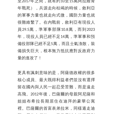
至2017年之間，就有約10至15萬阿拉維青
年戰死），兵源走向枯竭的時候，敘利亞
的軍事力量也就走向式微，國防力量也就
很難維繫了。在內戰前，敘利亞有現役人
員29.5萬，準軍事部隊10.8萬，而到2023
年，現役人員已經不足14萬，準軍事和預
備役部隊已經不足5萬，而且士氣渙散，裝
備損失巨大，根本無力抵抗應對反政府力
量的進攻了！
更具有諷刺意味的是，阿薩德政權的很多
核心成員、最大既得利益者們並沒有選擇
留在國內與人民一起忍受苦難，而是遠走
高飛。2012年後，巴薩爾的母親阿尼薩和
姐姐布希拉長期居住在迪拜的豪華公寓
裡。巴薩爾的首富表弟拉米，同樣遁走迪