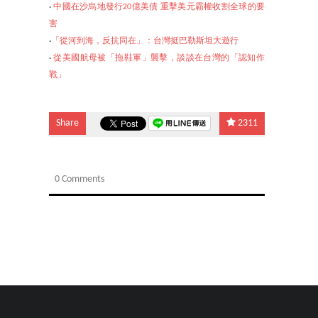
‧
中國在沙烏地發行20億美債 重擊美元霸權收割全球的要
害
‧
「從河到海，反抗同在」：台灣挺巴勒斯坦大遊行
‧
從美國航母被「拖鞋軍」襲擊，談談在台灣的「認知作
戰」
Share
2311
0 Comments