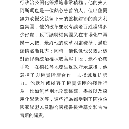
行政治公開化等措施非常積極，他的夫人
阿斯瑪也是一位熱心慈善的人。但巴薩爾
無力改變父親留下來的盤根錯節的龐大利
益集團，他的改革並沒有讓老百姓獲得多
少好處，反而讓特權集團又在市場化中再
撈一大把。最終他的改革四處碰壁，滿腔
熱情逐漸耗盡；同時，他也像他父親那樣
對於捍衛統治權採取高壓手段，毫不心慈
手軟，在德拉等地發生反政府示威後，他
選擇了與權貴階層合作，去撲滅反抗勢
力。他默許或縱容了權貴集團的殘暴行
為，比如無差別地攻擊醫院、學校以及採
用化學武器等，這些行為都受到了阿拉伯
國家聯盟以及聯合國秘書長潘基文和古特
雷斯的譴責。