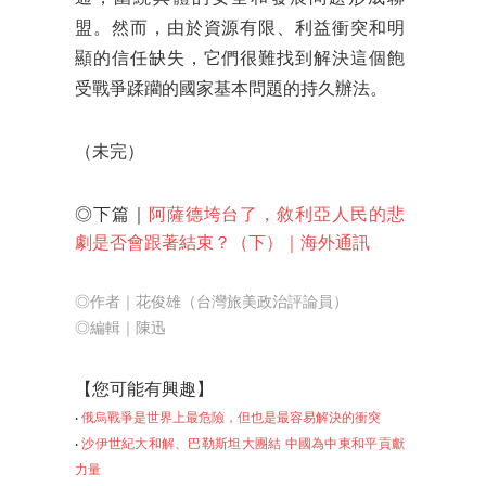
盟。然而，由於資源有限、利益衝突和明
顯的信任缺失，它們很難找到解決這個飽
受戰爭蹂躪的國家基本問題的持久辦法。
（
未完
）
◎下篇｜
阿薩德垮台了，敘利亞人民的悲
劇是否會跟著結束？（下）｜海外通訊
◎作者｜花俊雄（台灣旅美政治評論員）
◎編輯｜陳迅
【
您可能有興趣】
‧
俄烏戰爭是世界上最危險，但也是最容易解決的衝突
‧
沙伊世紀大和解、巴勒斯坦大團結 中國為中東和平貢獻
力量