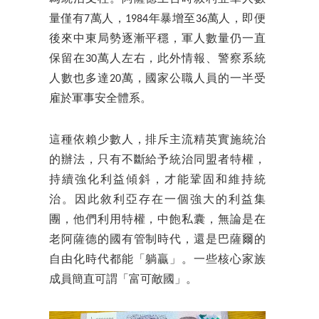
量僅有7萬人，1984年暴增至36萬人，即便
後來中東局勢逐漸平穩，軍人數量仍一直
保留在30萬人左右，此外情報、警察系統
人數也多達20萬，國家公職人員的一半受
雇於軍事安全體系。
這種依賴少數人，排斥主流精英實施統治
的辦法，只有不斷給予統治同盟者特權，
持續強化利益傾斜，才能鞏固和維持統
治。因此敘利亞存在一個強大的利益集
團，他們利用特權，中飽私囊，無論是在
老阿薩德的國有管制時代，還是巴薩爾的
自由化時代都能「躺贏」。一些核心家族
成員簡直可謂「富可敵國」。