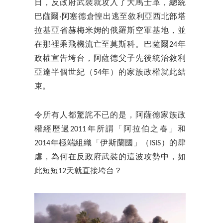
日，反政府武裝就攻入了大馬士革，總統
巴薩爾·阿塞德倉惶出逃至敘利亞西北部塔
拉基亞省赫梅米姆的俄羅斯空軍基地，並
在那裡乘飛機流亡至莫斯科。巴薩爾24年
政權宣告垮台，阿薩德父子先後統治敘利
亞達半個世紀（54年）的家族政權就此結
束。
令所有人都驚詫不已的是，阿薩德家族政
權經歷過2011年所謂「阿拉伯之春」和
2014年極端組織「伊斯蘭國」（ISIS）的肆
虐，為何在反政府武裝的這波攻勢中，如
此短短12天就直接垮台？