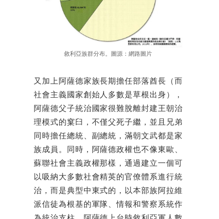
敘利亞族群分布。圖源：網路圖片
又加上阿薩德家族長期擔任部落酋長（而
社會主義國家創始人多數是草根出身），
阿薩德父子統治國家很難脫離封建王朝治
理模式的窠臼，不僅父死子繼，並且兄弟
同時擔任總統、副總統，滿朝文武都是家
族成員。同時，阿薩德政權也不像東歐、
蘇聯社會主義政權那樣，通過建立一個可
以吸納大多數社會精英的官僚體系進行統
治，而是典型中東式的，以本部族阿拉維
派信徒為根基的軍隊、情報和警察系統作
為統治支柱。阿薩德上台時敘利亞軍人數