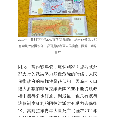
2017年，敘利亞發行2000面值新版紙幣，約合3.9美元，印
有總統巴薩爾頭像，背面是敘利亞人民議會。圖源：網路
圖片
因此，當內戰爆發，這個國家面臨著被外
部支持的武裝勢力顛覆危險的時候，人民
保衛政府的積極性是很低的，因為占人口
絕大多數的非阿拉維派國民並不能從現政
權中獲得多少好處。到最後，也只有獲得
這個制度紅利的阿拉維派才有動力去保衛
它。當阿拉維青年大量死亡（僅在2011年