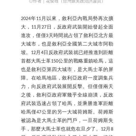
◎作者｜花俊雄（台灣旅美政治評論員）
2024年11月以來，敘利亞內戰局勢再次擴
大，11月27日，反政府武裝開始發起全面
進攻，僅僅3天時間就占領了敘利亞北方最
大城市，也是敘利亞全國第二大城市阿勒
坡。12月4日反政府武裝就已經推進到距離
首都大馬士革150公里的戰略重鎮哈馬，這
也是敘利亞第四大城市，是大馬士革的屏
障。在哈馬地區，敘利亞政府一度調集兵
力，向反政府武裝展開反擊。但僅僅兩天
之後，敘利亞政府軍幾乎全線崩潰，反政
府武裝迅速占領了哈馬，並乘勝進軍距離
哈馬僅47公里的另一大城荷姆斯。荷姆斯
被認為是大馬士革的門戶，一旦荷姆斯失
手，那麼大馬士革也就危在旦夕了。12月8