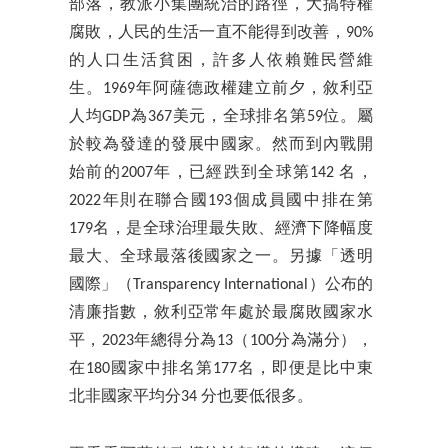
部落，教派小集團統治的路徑，大搞特權
腐敗，人民的生活一直不能得到改善，90%
的人口生活貧困，許多人依賴難民營維
生。1969年阿薩德政權建立前夕，敘利亞
人均GDP為367美元，全球排名第59位。屬
於較為發達的發展中國家。然而到內戰開
始前的2007年，已經跌到全球第142 名，
2022年則在聯合國193個成員國中排在第
179名，是全球治理最失敗、經濟下降幅度
最大、全球最落後國家之一。另據「透明
國際」（Transparency International）公布的
清廉指數，敘利亞常年處於最腐敗國家水
平，2023年總得分為13（100分為滿分），
在180國家中排名第177名，即便是比中東
北非國家平均分34 分也要低很多。