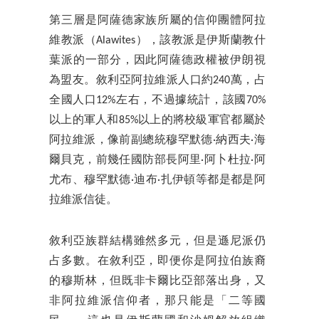
第三層是阿薩德家族所屬的信仰團體阿拉
維教派（Alawites），該教派是伊斯蘭教什
葉派的一部分，因此阿薩德政權被伊朗視
為盟友。敘利亞阿拉維派人口約240萬，占
全國人口12%左右，不過據統計，該國70%
以上的軍人和85%以上的將校級軍官都屬於
阿拉維派，像前副總統穆罕默德·納西夫·海
爾貝克，前幾任國防部長阿里·阿卜杜拉·阿
尤布、穆罕默德·迪布·扎伊頓等都是都是阿
拉維派信徒。
敘利亞族群結構雖然多元，但是遜尼派仍
占多數。在敘利亞，即便你是阿拉伯族裔
的穆斯林，但既非卡爾比亞部落出身，又
非阿拉維派信仰者，那只能是「二等國