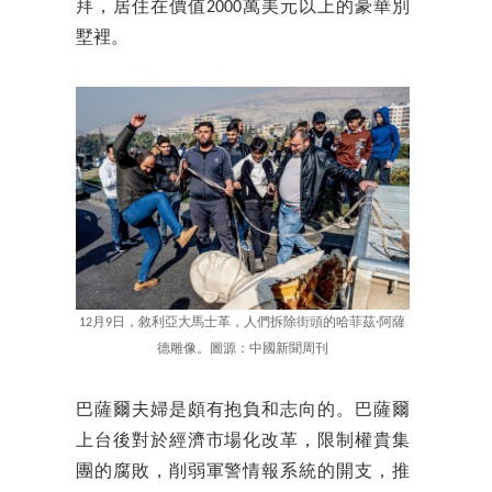
拜，居住在價值2000萬美元以上的豪華別
墅裡。
12月9日，敘利亞大馬士革，人們拆除街頭的哈菲茲·阿薩
德雕像。圖源：中國新聞周刊
巴薩爾夫婦是頗有抱負和志向的。巴薩爾
上台後對於經濟市場化改革，限制權貴集
團的腐敗，削弱軍警情報系統的開支，推