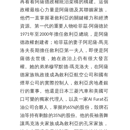
再看看阿薩德政權統治架構的構建。這個
政權最核心力量是阿薩德及其聯姻家族，
他們一直掌握著敘利亞的關鍵權力和經濟
資源。第一代的重要人物哈菲茲·阿薩德於
1971年至2000年擔任敘利亞總統，是阿薩
德政權創建者；哈菲茲的妻子阿尼薩·馬克
洛夫長期擔任敘利亞第一夫人，即便是阿
薩德去世後，她在政治上仍有很大發言
權。她的弟弟穆罕默德·瑪克洛夫，在阿薩
德家族執政後成為敘利亞航空公司和國有
煙草公司的實際控制人，敘利亞房地產銀
行的董事。他還是日本三菱汽車和美國可
口可樂的獨家代理人，以及一家Al Furat石
油公司合夥人，掌握約65%的股份，殼牌石
油等持有剩餘的35%的股份。他的長袖善舞
讓馬克洛夫家族成為敘利亞的孔宋家族，