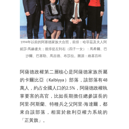
1994年以前的阿塞德家族大合照，前排：哈菲茲及夫人阿
妮莎·馬赫盧夫；後排從左到右（四子一女）：馬希爾、巴
沙爾、巴塞勒、馬吉德、布莎拉。圖源：維基百科
阿薩德政權第二層核心是阿薩德家族所屬
的卡爾比亞（Kalbiyya）部落，該部落有48
萬人，約占全國人口的2.5%，阿薩德政權執
掌要害的高官，比如長期擔任總參謀長的
阿里·阿斯蘭、特種兵之父阿里·海達爾，都
來自該部落，相當於敘利亞權力系統的
「正黃旗」。