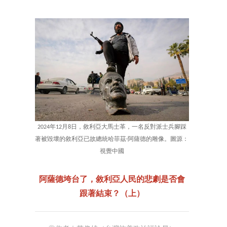
2024年12月8日，敘利亞大馬士革，一名反對派士兵腳踩
著被毀壞的敘利亞已故總統哈菲茲·阿薩德的雕像。圖源：
視覺中國
阿薩德垮台了，敘利亞人民的悲劇是否會
跟著結束？（上）