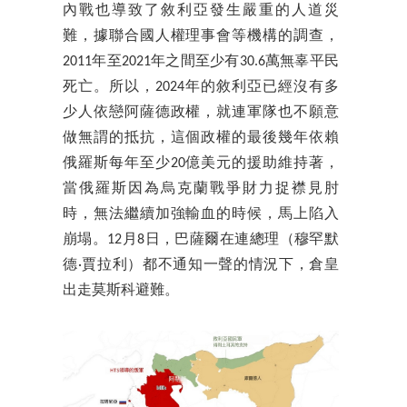
內戰也導致了敘利亞發生嚴重的人道災
難，據聯合國人權理事會等機構的調查，
2011年至2021年之間至少有30.6萬無辜平民
死亡。所以，2024年的敘利亞已經沒有多
少人依戀阿薩德政權，就連軍隊也不願意
做無謂的抵抗，這個政權的最後幾年依賴
俄羅斯每年至少20億美元的援助維持著，
當俄羅斯因為烏克蘭戰爭財力捉襟見肘
時，無法繼續加強輸血的時候，馬上陷入
崩塌。12月8日，巴薩爾在連總理（穆罕默
德·賈拉利）都不通知一聲的情況下，倉皇
出走莫斯科避難。