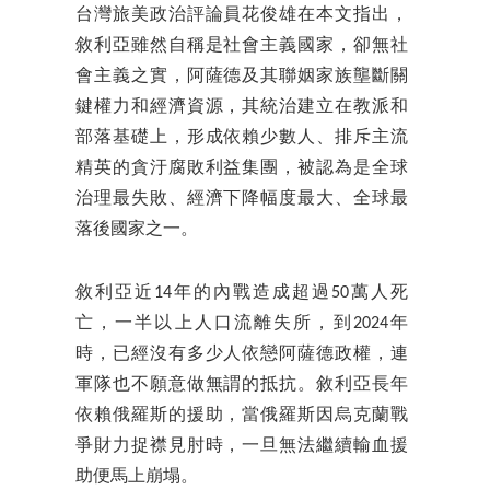
台灣旅美政治評論員花俊雄在本文指出，
敘利亞雖然自稱是社會主義國家，卻無社
會主義之實，阿薩德及其聯姻家族壟斷關
鍵權力和經濟資源，其統治建立在教派和
部落基礎上，形成依賴少數人、排斥主流
精英的貪汙腐敗利益集團，被認為是全球
治理最失敗、經濟下降幅度最大、全球最
落後國家之一。
敘利亞近14年的內戰造成超過50萬人死
亡，一半以上人口流離失所，到2024年
時，已經沒有多少人依戀阿薩德政權，連
軍隊也不願意做無謂的抵抗。敘利亞長年
依賴俄羅斯的援助，當俄羅斯因烏克蘭戰
爭財力捉襟見肘時，一旦無法繼續輸血援
助便馬上崩塌。