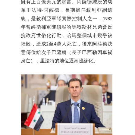
擁有上百億美元的財富。阿薩德總統的幼
弟里法特·阿薩德，長期擔任敘利亞副總
統，是敘利亞軍隊實際控制人之一，1982
年曾經指揮軍隊鎮壓哈馬穆斯林兄弟會反
抗政府世俗化行動，哈馬整個城市幾乎被
摧毀，造成2至4萬人死亡，後來阿薩德決
意傳位給次子巴薩爾（長子巴西勒因車禍
身亡），里法特的地位逐漸邊緣化。