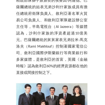
精銳部隊獅子旅旅長的侯賽因·阿薩德。巴
薩爾總統的姑表兄弟沙利什家族成員有擔
任總統府衛隊負責人、敘利亞著名軍火貿
易公司負責人、和敘利亞軍隊建設辦公室
主任等，半島電視台（Al Jazeera）等媒體
認為，沙利什家族的淨資產超過10億美
元。巴薩爾總統的舅舅家表兄弟拉米·馬克
洛夫（Rami Makhlouf）控制著國家電信公
司、敘利亞國際伊斯蘭銀行等商業銀行和
多家媒體，是敘利亞的首富，英國《金融
時報》認為敘利亞60%的經濟資源都在他的
直接或間接控制之下。