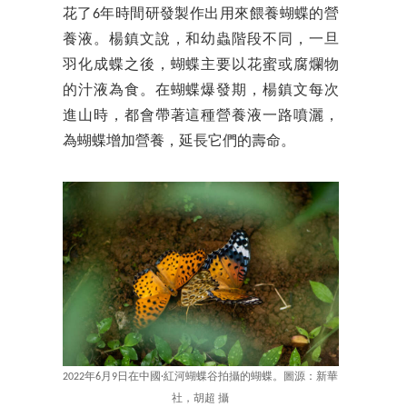
花了6年時間研發製作出用來餵養蝴蝶的營
養液。楊鎮文說，和幼蟲階段不同，一旦
羽化成蝶之後，蝴蝶主要以花蜜或腐爛物
的汁液為食。在蝴蝶爆發期，楊鎮文每次
進山時，都會帶著這種營養液一路噴灑，
為蝴蝶增加營養，延長它們的壽命。
2022年6月9日在中國·紅河蝴蝶谷拍攝的蝴蝶。圖源：新華
社，胡超 攝