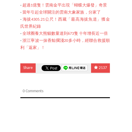
‧
超過1億隻！雲南金平出現「蝴蝶大爆發」奇景
‧
當年引起全球關注的雲南大象家族，分家了
‧
海拔4305.21公尺！西藏「最高海拔魚道」獲金
氏世界紀錄
‧
全球圈養大熊貓數量達到673隻 十年增長近一倍
‧
浙江寧波一抹香鯨擱淺20多小時，經聯合救援順
利「返家」！
Share
2137
0 Comments