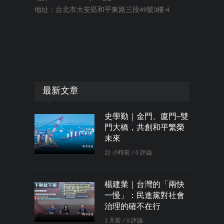
地址：台北市大安區和平東路三段49號3樓-4
最新文章
史學勤｜金門、廈門─雙
門大橋，共創和平繁榮
未來
22 小時前 / 0 評論
楊建業｜台灣的「兩快
一慢」：民進黨對社會
治理的確不在行
1 天前 / 0 評論