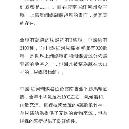
到處都是……」。而在雲南省紅河州金平
縣，上億隻蝴蝶翩躚起舞的畫面，是真實
的存在。
全球有記錄的蝴蝶約有2萬種，中國約有
2100種，而中國·紅河蝴蝶谷就擁有320餘
種，是世界上蝴蝶種群和蝴蝶資源分佈最
豐富的地區之一，也因此被稱為藏在大山
裡的「蝴蝶博物館」。
中國·紅河蝴蝶谷位於雲南省金平縣馬鞍底
鄉，全年平均氣溫為18℃左右，氣候溫和、
雨量充沛。這裡枝繁葉茂的4萬餘畝竹林，
為蝴蝶幼蟲提供了充足的食物來源，也為
蝴蝶的繁衍提供了良好條件。