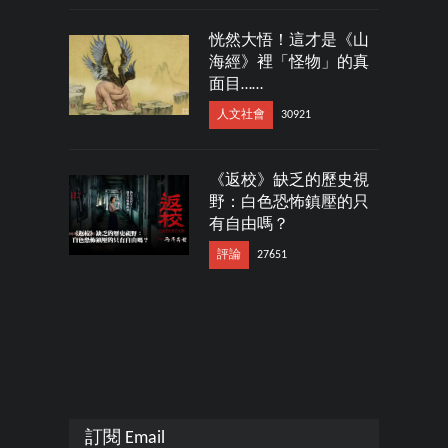
恍然大悟！這才是《山
海經》裡「怪物」的真
面目……
人文社會
30921
《返校》缺乏的歷史視
野：白色恐怖鎮壓的只
有自由嗎？
評論
27651
訂閱 Email