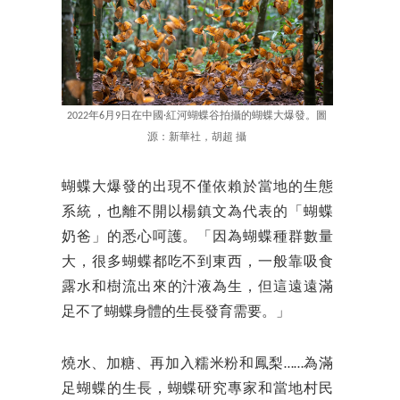
2022年6月9日在中國·紅河蝴蝶谷拍攝的蝴蝶大爆發。圖
源：新華社，胡超 攝
蝴蝶大爆發的出現不僅依賴於當地的生態
系統，也離不開以楊鎮文為代表的「蝴蝶
奶爸」的悉心呵護。「因為蝴蝶種群數量
大，很多蝴蝶都吃不到東西，一般靠吸食
露水和樹流出來的汁液為生，但這遠遠滿
足不了蝴蝶身體的生長發育需要。」
燒水、加糖、再加入糯米粉和鳳梨……為滿
足蝴蝶的生長，蝴蝶研究專家和當地村民