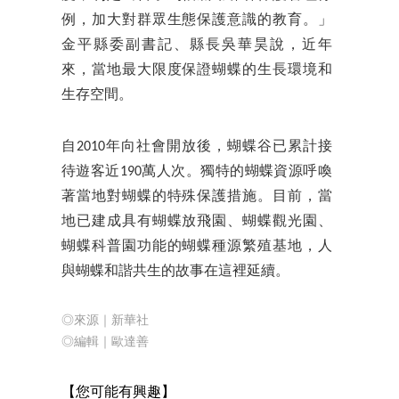
例，加大對群眾生態保護意識的教育。」
金平縣委副書記、縣長吳華昊說，近年
來，當地最大限度保證蝴蝶的生長環境和
生存空間。
自2010年向社會開放後，蝴蝶谷已累計接
待遊客近190萬人次。獨特的蝴蝶資源呼喚
著當地對蝴蝶的特殊保護措施。目前，當
地已建成具有蝴蝶放飛園、蝴蝶觀光園、
蝴蝶科普園功能的蝴蝶種源繁殖基地，人
與蝴蝶和諧共生的故事在這裡延續。
◎來源｜新華社
◎編輯｜歐達善
【您
可能有興趣】