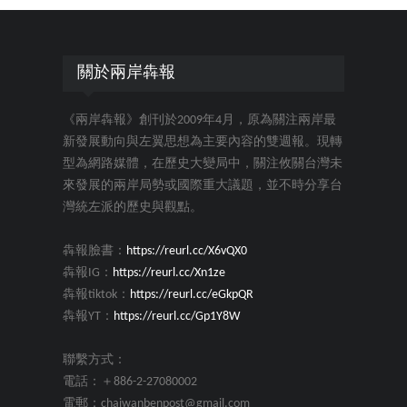
關於兩岸犇報
《兩岸犇報》創刊於2009年4月，原為關注兩岸最
新發展動向與左翼思想為主要內容的雙週報。現轉
型為網路媒體，在歷史大變局中，關注攸關台灣未
來發展的兩岸局勢或國際重大議題，並不時分享台
灣統左派的歷史與觀點。
犇報臉書：
https://reurl.cc/X6vQX0
犇報IG：
https://reurl.cc/Xn1ze
犇報tiktok：
https://reurl.cc/eGkpQR
犇報YT：
https://reurl.cc/Gp1Y8W
聯繫方式：
電話：＋886-2-27080002
電郵：chaiwanbenpost@gmail.com