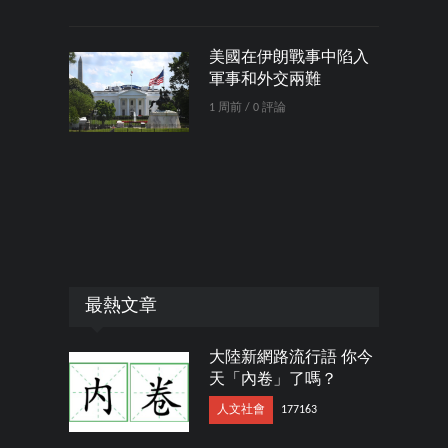
美國在伊朗戰事中陷入
軍事和外交兩難
1 周前 / 0 評論
最熱文章
大陸新網路流行語 你今
天「內卷」了嗎？
人文社會
177163