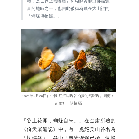
種，是世界上蝴蝶種群和蝴蝶資源分佈最豐
富的地區之一，也因此被稱為藏在大山裡的
「蝴蝶博物館」。
2021年5月20日在中國·紅河蝴蝶谷拍攝的箭環蝶。圖源：
新華社，胡超 攝
「谷上花開，蝴蝶自來。」在金庸所著的
《倚天屠龍記》中，有一處絕美山谷名為
「蝴蝶谷」，谷中「春光燦爛已極，蝴蝶