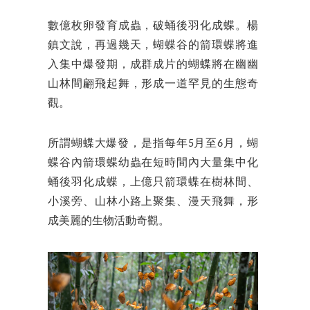
數億枚卵發育成蟲，破蛹後羽化成蝶。楊
鎮文說，再過幾天，蝴蝶谷的箭環蝶將進
入集中爆發期，成群成片的蝴蝶將在幽幽
山林間翩飛起舞，形成一道罕見的生態奇
觀。
所謂蝴蝶大爆發，是指每年5月至6月，蝴
蝶谷內箭環蝶幼蟲在短時間內大量集中化
蛹後羽化成蝶，上億只箭環蝶在樹林間、
小溪旁、山林小路上聚集、漫天飛舞，形
成美麗的生物活動奇觀。