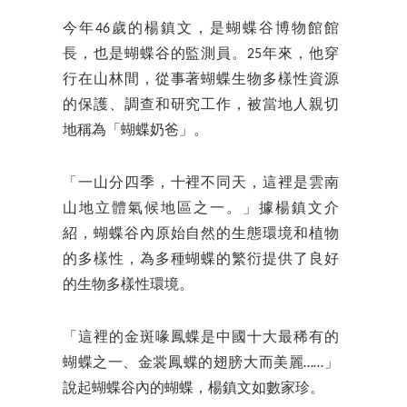
今年46歲的楊鎮文，是蝴蝶谷博物館館
長，也是蝴蝶谷的監測員。25年來，他穿
行在山林間，從事著蝴蝶生物多樣性資源
的保護、調查和研究工作，被當地人親切
地稱為「蝴蝶奶爸」。
「一山分四季，十裡不同天，這裡是雲南
山地立體氣候地區之一。」據楊鎮文介
紹，蝴蝶谷內原始自然的生態環境和植物
的多樣性，為多種蝴蝶的繁衍提供了良好
的生物多樣性環境。
「這裡的金斑喙鳳蝶是中國十大最稀有的
蝴蝶之一、金裳鳳蝶的翅膀大而美麗……」
說起蝴蝶谷內的蝴蝶，楊鎮文如數家珍。