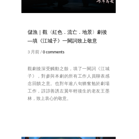
儲漁｜觀〈紅色．流亡．地景〉劇後
──填《江城子》一闕詞致上敬意
3 月前 /
0 comments
觀劇後深受觸動之餘，填了一闕詞《江城
子》，對參與本劇的所有工作人員聊表感
念回饋之意。也對年逾八旬猶奮勉於劇場
工作，諄諄善誘左翼年輕後生的老友王墨
林，致上衷心的敬意。