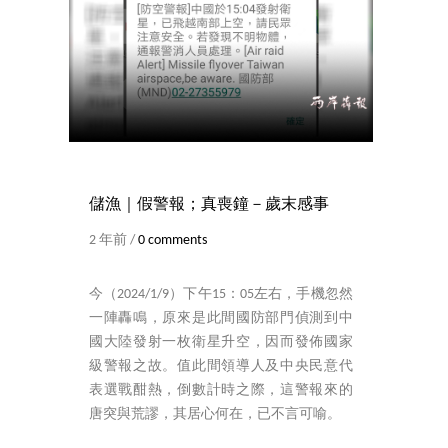
儲漁｜假警報；真喪鐘－歲末感事
2 年前 /
0 comments
今（2024/1/9）下午15：05左右，手機忽然
一陣轟鳴，原來是此間國防部門偵測到中
國大陸發射一枚衛星升空，因而發佈國家
級警報之故。值此間領導人及中央民意代
表選戰酣熱，倒數計時之際，這警報來的
唐突與荒謬，其居心何在，已不言可喻。