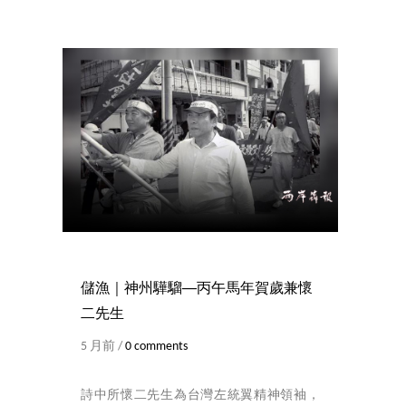
儲漁｜神州驊騮──丙午馬年賀歲兼懷
二先生
5 月前 /
0 comments
詩中所懷二先生為台灣左統翼精神領袖，