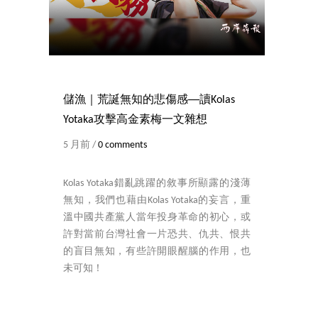
儲漁｜荒誕無知的悲傷感──讀Kolas
Yotaka攻擊高金素梅一文雜想
5 月前 /
0 comments
Kolas Yotaka錯亂跳躍的敘事所顯露的淺薄
無知，我們也藉由Kolas Yotaka的妄言，重
溫中國共產黨人當年投身革命的初心，或
許對當前台灣社會一片恐共、仇共、恨共
的盲目無知，有些許開眼醒腦的作用，也
未可知！