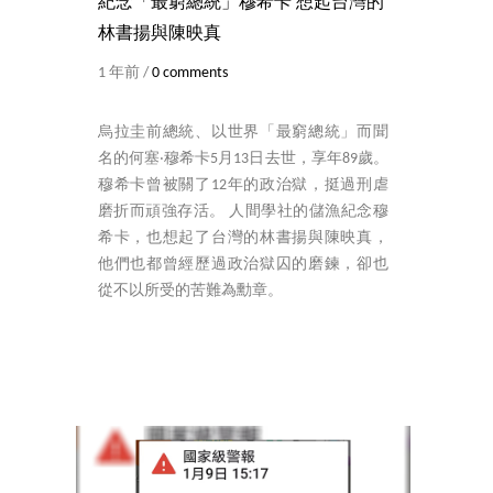
紀念「最窮總統」穆希卡 想起台灣的
林書揚與陳映真
1 年前 /
0 comments
烏拉圭前總統、以世界「最窮總統」而聞
名的何塞‧穆希卡5月13日去世，享年89歲。
穆希卡曾被關了12年的政治獄，挺過刑虐
磨折而頑強存活。 人間學社的儲漁紀念穆
希卡，也想起了台灣的林書揚與陳映真，
他們也都曾經歷過政治獄囚的磨鍊，卻也
從不以所受的苦難為勳章。