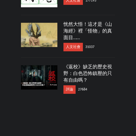
人文社會
177193
恍然大悟！這才是《山
海經》裡「怪物」的真
面目……
人文社會
31037
《返校》缺乏的歷史視
野：白色恐怖鎮壓的只
有自由嗎？
評論
27684