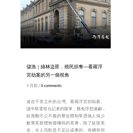
儲漁｜綠林盜匪．殖民掠奪──看羅浮
宮劫案的另一個視角
9 月前 /
0 comments
遠在千里之外的台灣。看羅浮宮的劫案。
讀半島電視台記者的隨筆，難免浮想連翩…
欲推翻不公不義的壓迫體制單憑個人或少
數菁英群體無懼犧牲的英勇，除了徒留美
名，令人浩歎是不足以成事的。有綱有領