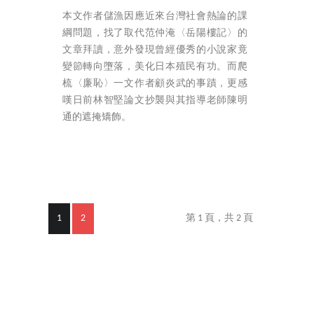
本文作者儲漁因應近來台灣社會熱論的課
綱問題，找了取代范仲淹〈岳陽樓記〉的
文章拜讀，意外發現曾經優秀的小說家竟
變節轉向墮落，美化日本殖民有功。而爬
梳〈廉恥〉一文作者顧炎武的事蹟，更感
嘆日前林智堅論文抄襲與其指導老師陳明
通的遮掩矯飾。
1
2
第 1 頁，共 2 頁