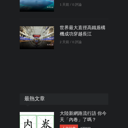
1 天前 / 0 評論
世界最大直徑高鐵盾構
機成功穿越長江
2 天前 / 0 評論
最熱文章
大陸新網路流行語 你今
天「內卷」了嗎？