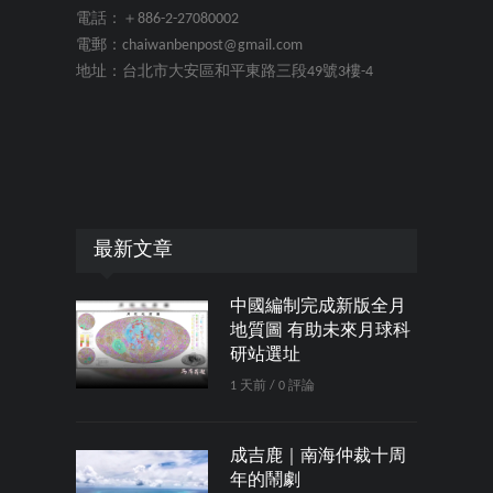
電話：＋886-2-27080002
電郵：chaiwanbenpost@gmail.com
地址：台北市大安區和平東路三段49號3樓-4
最新文章
中國編制完成新版全月
地質圖 有助未來月球科
研站選址
1 天前 / 0 評論
成吉鹿｜南海仲裁十周
年的鬧劇