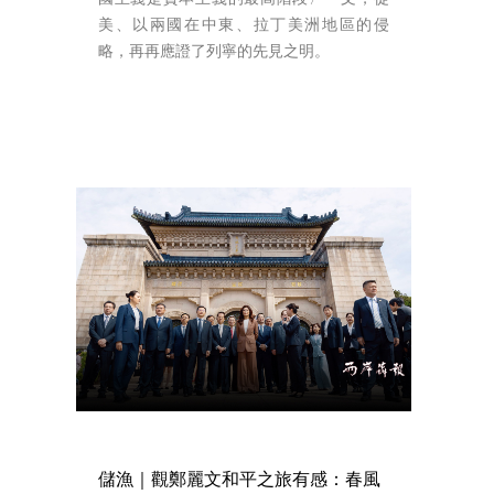
美、以兩國在中東、拉丁美洲地區的侵
略，再再應證了列寧的先見之明。
儲漁｜觀鄭麗文和平之旅有感：春風