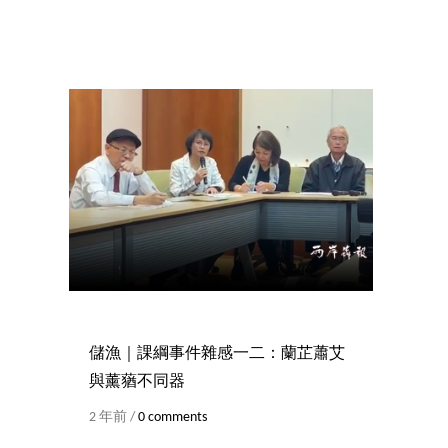
儲漁｜課綱事件雜感一二：蘭芷蕭艾
與薰蕕不同器
2 年前 /
0 comments