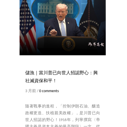
儲漁｜當川普已向世人招認野心：興
社滅資保和平！
3 月前 /
0 comments
隨著戰事的進程，「控制伊朗石油、釀造
政權更迭、扶植親美政權」，是川普已向
世人招認的野心！1916年，列寧撰寫〈帝
國主義是資本主義的最高階段〉一文，從