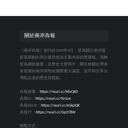
關於兩岸犇報
《兩岸犇報》創刊於2009年4月，原為關注兩岸最
新發展動向與左翼思想為主要內容的雙週報。現轉
型為網路媒體，在歷史大變局中，關注攸關台灣未
來發展的兩岸局勢或國際重大議題，並不時分享台
灣統左派的歷史與觀點。
犇報臉書：
https://reurl.cc/X6vQX0
犇報IG：
https://reurl.cc/Xn1ze
犇報tiktok：
https://reurl.cc/eGkpQR
犇報YT：
https://reurl.cc/Gp1Y8W
聯繫方式：