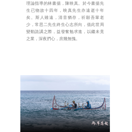
理論指導的林書揚，陳映真。於今書揚先
生已物故十四年，映真先生亦遠逝十年
矣。斯人雖遠，清音猶存，祈願吾輩老
少，常思二先生終生心志所向，值此世局
變動詭譎之際，益發奮勉求進，以繼未竟
之業，深夜捫心，庶幾無愧。