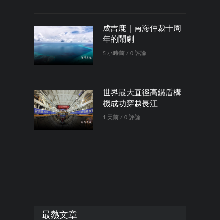
成吉鹿｜南海仲裁十周
年的鬧劇
5 小時前 / 0 評論
世界最大直徑高鐵盾構
機成功穿越長江
1 天前 / 0 評論
最熱文章