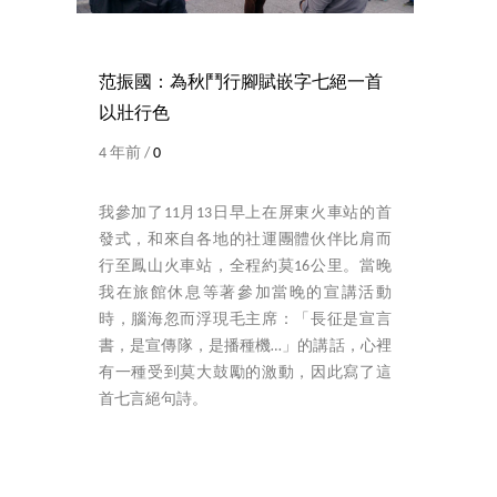
范振國：為秋鬥行腳賦嵌字七絕一首
以壯行色
4 年前 /
0
我參加了11月13日早上在屏東火車站的首
發式，和來自各地的社運團體伙伴比肩而
行至鳳山火車站，全程約莫16公里。當晚
我在旅館休息等著參加當晚的宣講活動
時，腦海忽而浮現毛主席：「長征是宣言
書，是宣傳隊，是播種機…」的講話，心裡
有一種受到莫大鼓勵的激動，因此寫了這
首七言絕句詩。