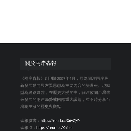
關於兩岸犇報
《兩岸犇報》創刊於2009年4月，原為關注兩岸最
新發展動向與左翼思想為主要內容的雙週報。現轉
型為網路媒體，在歷史大變局中，關注攸關台灣未
來發展的兩岸局勢或國際重大議題，並不時分享台
灣統左派的歷史與觀點。
犇報臉書：
https://reurl.cc/X6vQX0
犇報IG：
https://reurl.cc/Xn1ze