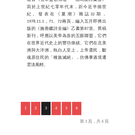
寫於上世紀七零年代末，距今近半個世
紀。發表在《夏潮》雜誌32期，
1978.11.1，71、72兩頁，編入五月即將出
版的《施善繼詩全編》乙書第87首。舊稿
新刊，呼應以美帝為首的五眼聯盟，它們
在世界近代史上的豐功偉績。它們在北美
洲與大洋洲，執白人至上，上帝選民，斷
魂原住民的「種族滅絕」，仿佛事過境遷
雲淡風輕。
1
2
3
4
5
6
第 3 頁，共 6 頁