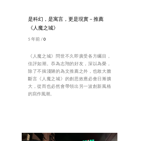
是科幻，是寓言，更是現實－推薦
《人魔之城》
5 年前 /
0
《人魔之城》問世不久即廣受各方矚目，
佳評如潮。忝為志翔的好友，深以為榮，
除了不揣淺陋的為文推薦之外，也敢大膽
斷言《人魔之城》的創思效應必會日漸擴
大，從而也必然會帶領出另一波創新風格
的寫作風潮。