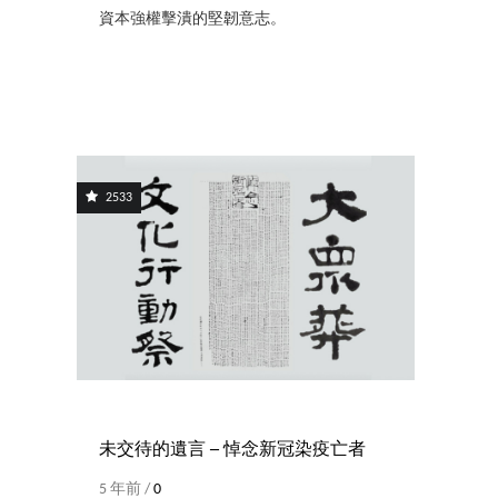
資本強權擊潰的堅韌意志。
2533
未交待的遺言 ─ 悼念新冠染疫亡者
5 年前 /
0