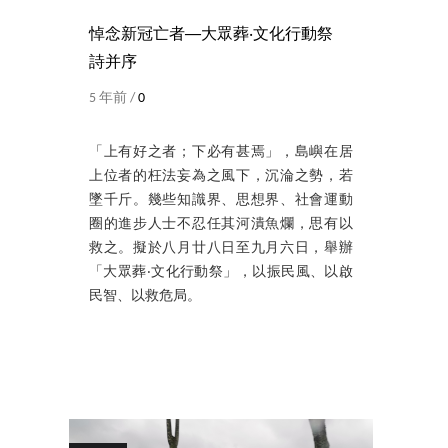
悼念新冠亡者──大眾葬‧文化行動祭
詩并序
5 年前 /
0
「上有好之者；下必有甚焉」，島嶼在居
上位者的枉法妄為之風下，沉淪之勢，若
墜千斤。幾些知識界、思想界、社會運動
圈的進步人士不忍任其河潰魚爛，思有以
救之。擬於八月廿八日至九月六日，舉辦
「大眾葬‧文化行動祭」，以振民風、以啟
民智、以救危局。