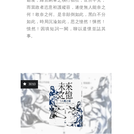
霸凌，綠營網軍之橫行猖狂，世所罕見，
而當政者恣意袒護縱容，遂使無人能奈之
何！敢奈之何。是非顛倒如此，黑白不分
如此，時局沉淪如此，思之愴然！悚然！
憤然！因填短詞一闕，聊以遣懷並誌其
事。
3010