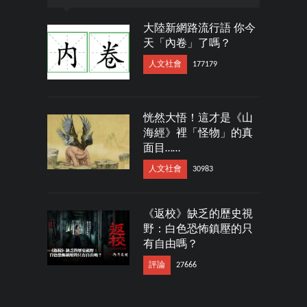
大陸新網路流行語 你今
天「內卷」了嗎？
人文社會
177179
恍然大悟！這才是《山
海經》裡「怪物」的真
面目……
人文社會
30983
《返校》缺乏的歷史視
野：白色恐怖鎮壓的只
有自由嗎？
評論
27666