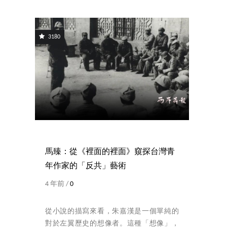
3180
馬臻：從《裡面的裡面》窺探台灣青
年作家的「反共」藝術
4 年前 /
0
從小說的描寫來看，朱嘉漢是一個單純的
對於左翼歷史的想像者。這種「想像」，