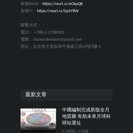
犇報tiktok：
https://reurl.cc/eGkpQR
犇報YT：
https://reurl.cc/Gp1Y8W
聯繫方式：
電話：＋886-2-27080002
電郵：chaiwanbenpost@gmail.com
地址：台北市大安區和平東路三段49號3樓-4
最新文章
中國編制完成新版全月
地質圖 有助未來月球科
研站選址
3 小時前 / 0 評論