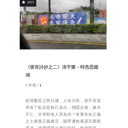
2471
《瘼世詩抄之二》清平樂－時危思鑑
湖
5 年前 /
1
疫情蔓延之勢日擴，人命日喪，卻不見當
局有丁點哀思咎己表示，惻隱全無，麻木
不仁，非率獸食人而為何？有秉良知正義
之士偶發正義建言，隨即遭粗暴謬言圍剿