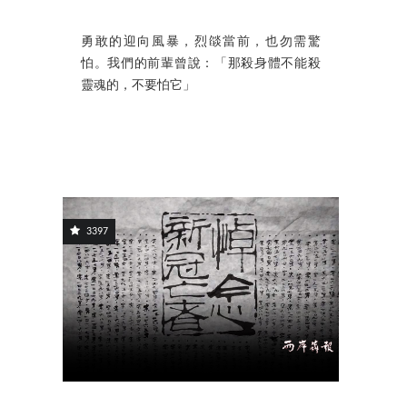
勇敢的迎向風暴，烈燄當前，也勿需驚
怕。我們的前輩曾說：「那殺身體不能殺
靈魂的，不要怕它」
3397