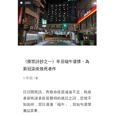
2685
《瘼世詩抄之一》辛丑端午遣懷－為
新冠染疫致死者作
5 年前 /
0
日日聞死訊，而救命疫苗遠遠不足，執政
者卻有諸多疫苗難得的推託之詞，悲憤不
知如何，翌日適逢「端午」，寫短句遣懷
兼誌其事。