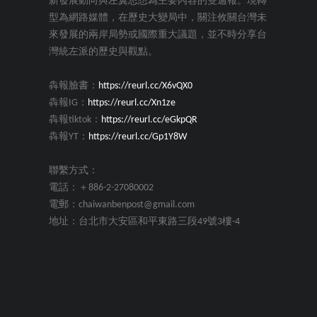
新發展動向與左翼思想為主要內容的雙週報。現轉
型為網路媒體，在歷史大變局中，關注攸關台灣未
來發展的兩岸局勢或國際重大議題，並不時分享台
灣統左派的歷史與觀點。
犇報臉書：
https://reurl.cc/X6vQX0
犇報IG：
https://reurl.cc/Xn1ze
犇報tiktok：
https://reurl.cc/eGkpQR
犇報YT：
https://reurl.cc/Gp1Y8W
聯繫方式：
電話：＋886-2-27080002
電郵：chaiwanbenpost@gmail.com
地址：台北市大安區和平東路三段49號3樓-4