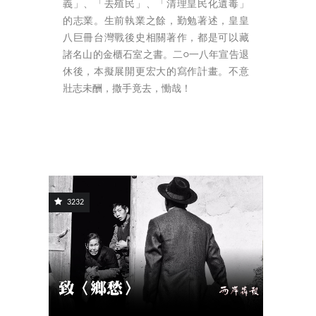
義」、「去殖民」、「清理皇民化遺毒」
的志業。生前執業之餘，勤勉著述，皇皇
八巨冊台灣戰後史相關著作，都是可以藏
諸名山的金櫃石室之書。二○一八年宣告退
休後，本擬展開更宏大的寫作計畫。不意
壯志未酬，撒手竟去，慟哉！
3232