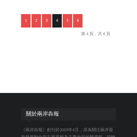
1
2
3
4
5
6
第 4 頁，共 6 頁
關於兩岸犇報
《兩岸犇報》創刊於2009年4月，原為關注兩岸最