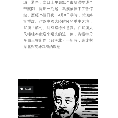
城」通告，當日上午10點全市離漢交通全
部關閉，從那一刻起，武漢被按下了暫停
鍵。歷經76個日夜，4月8日零時，武漢終
於重啟。作為中國大陸防疫的重中之地，
武漢「解封」具有指標性意義。在武漢人
民犧牲奉獻迎來曙光的這一刻，犇報特分
享由王睿所作〈致湖北〉一新詩，表達對
湖北與英雄武漢的敬意。
6744