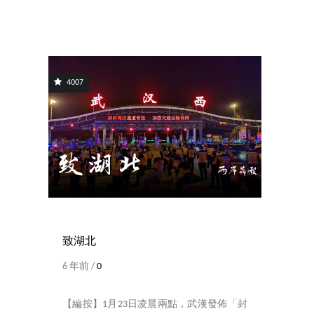
4007
致湖北
6 年前 /
0
【編按】1月23日凌晨兩點，武漢發佈「封