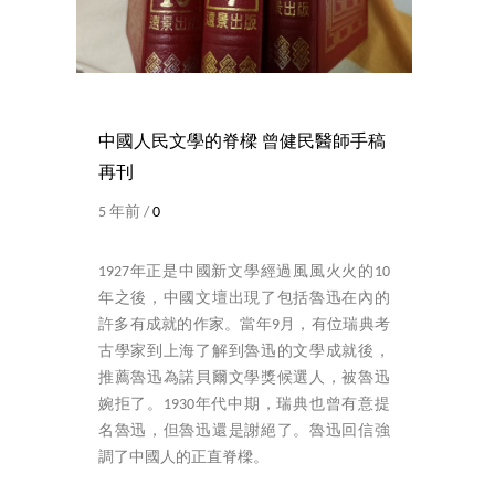
中國人民文學的脊樑 曾健民醫師手稿
再刊
5 年前 /
0
1927年正是中國新文學經過風風火火的10
年之後，中國文壇出現了包括魯迅在內的
許多有成就的作家。當年9月，有位瑞典考
古學家到上海了解到魯迅的文學成就後，
推薦魯迅為諾貝爾文學獎候選人，被魯迅
婉拒了。1930年代中期，瑞典也曾有意提
名魯迅，但魯迅還是謝絕了。魯迅回信強
調了中國人的正直脊樑。