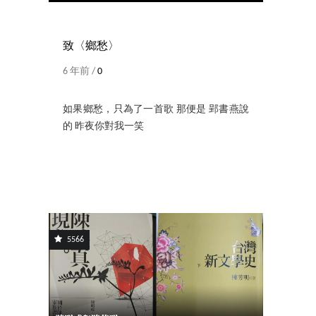
致〈鄉愁〉
6 年前 /
0
如果鄉愁，只為了一首歌 那便是 郢書燕說
的 昨夜你對我一笑
5566