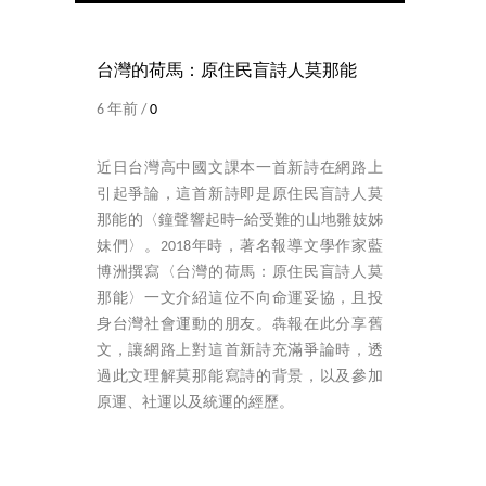
台灣的荷馬：原住民盲詩人莫那能
6 年前 /
0
近日台灣高中國文課本一首新詩在網路上
引起爭論，這首新詩即是原住民盲詩人莫
那能的〈鐘聲響起時─給受難的山地雛妓姊
妹們〉。2018年時，著名報導文學作家藍
博洲撰寫〈台灣的荷馬：原住民盲詩人莫
那能〉一文介紹這位不向命運妥協，且投
身台灣社會運動的朋友。犇報在此分享舊
文，讓網路上對這首新詩充滿爭論時，透
過此文理解莫那能寫詩的背景，以及參加
原運、社運以及統運的經歷。