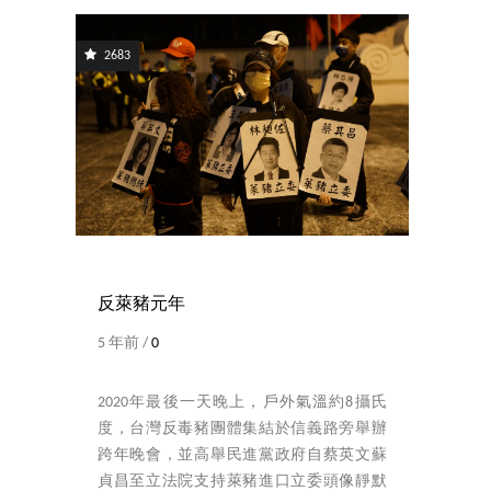
2683
反萊豬元年
5 年前 /
0
2020年最後一天晚上，戶外氣溫約8攝氏
度，台灣反毒豬團體集結於信義路旁舉辦
跨年晚會，並高舉民進黨政府自蔡英文蘇
貞昌至立法院支持萊豬進口立委頭像靜默