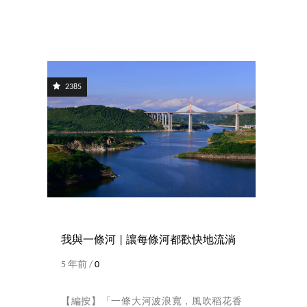
2385
我與一條河 | 讓每條河都歡快地流淌
5 年前 /
0
【編按】「一條大河波浪寬，風吹稻花香