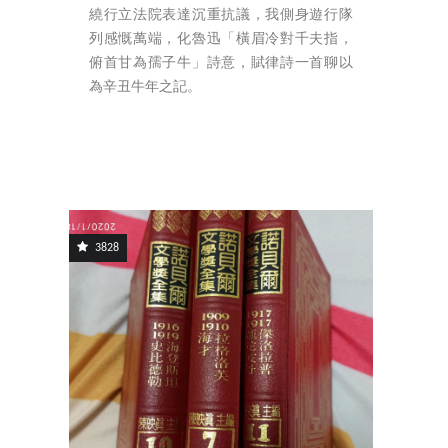
繞行立法院表達沉重抗議，我側身遊行隊
列感慨萬端，化魯迅「橫眉冷對千夫指，
俯首甘為孺子牛」詩意，賦律詩一首聊以
為辛丑牛年之記。
3828