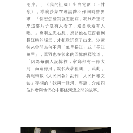
兩岸。」《我的祖國》出自電影《上甘
嶺》，導演沙蒙在邀請喬羽作詞時曾要
求：「你想怎麼寫就怎麼寫，我只希望將
來這部片子沒有人看了，這首歌還有人
唱。」喬羽左思右想，想起他在江西看到
長江時的場景，才把歌詞寫了出來。沙蒙
後來曾問為何不用「萬里長江」或「長江
萬里」，喬羽也在後來的回憶解釋說道，
「因為每個人記憶裡，家鄉都有一條大
河，而這條河，就代表著祖國。」藉此，
犇報轉載《人民日報》副刊「人民日報文
藝」專欄的「我與一條河」專題，介紹四
位作者與他們心中那條河流之間的故事。