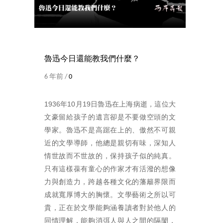
魯迅今日還能教我們什麼？
6 年前 /
0
1936年10月19日魯迅在上海病逝，這位大
文豪留給孩子的遺言卻是不要做空頭的文
學家。魯迅不是高踞在上的、傲然不可親
近的文學導師，他總是親切有味，深知人
情世故而不世故的，保持孩子似的純真。
只有這樣葆有童心的作家才有活潑的想像
力與創造力，跨越各種文化的藩籬界限而
成就寬厚博大的胸懷。文學藝術之所以可
貴，正在於文學能夠涵養讀者對於他人的
同情理解，能夠消弭人與人之間的隔閡，