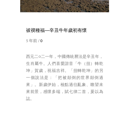
祓禊種福──辛丑牛年歲初有懷
5 年前 /
0
西元二○二一年，中國傳統曆法是辛丑年，
生肖屬牛。人們喜愛諧音「牛（扭）轉乾
坤」賀歲，祝福吉祥。「扭轉乾坤」的另
一個說法是：「把被顛倒的世界顛倒過
來」。新歲伊始，檢點過往亂象、瞻望未
來前景，感懷多端，賦七律二首，爰以為
誌。