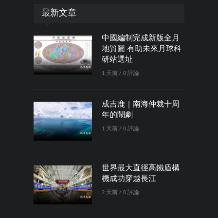
最新文章
中國編制完成新版全月
地質圖 有助未來月球科
研站選址
1 天前 / 0 評論
成吉鹿｜南海仲裁十周
年的鬧劇
1 天前 / 0 評論
世界最大直徑高鐵盾構
機成功穿越長江
2 天前 / 0 評論