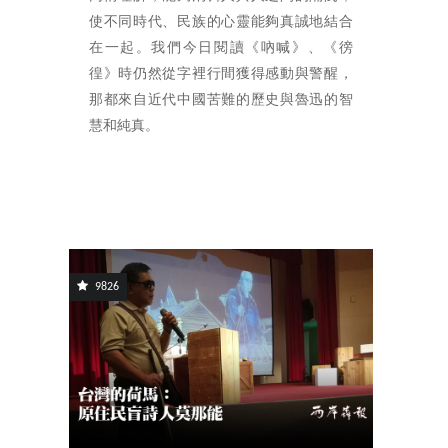
使不同時代、民族的心靈能夠真誠地結合
在一起。我們今日閱讀《吶喊》、《徬
徨》時仍然從字裡行間獲得感動與警醒，
那都來自近代中國苦難的歷史與魯迅的智
慧和純真。
9826