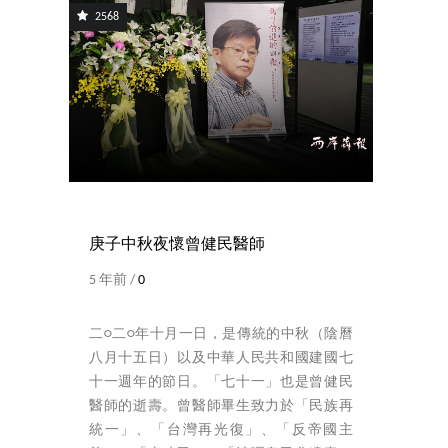
2568
庚子中秋夜懷曾健民醫師
5 年前 /
0
二○二○年十月一日，是傳統的中秋（陰曆
八月十五日）以及中華人民共和國建國七
十一週年的節日。「七十一」也是曾健民
醫師的逝壽。曾醫師畢生致力於「民族再
統一」、「台灣再光復」、「反帝國主