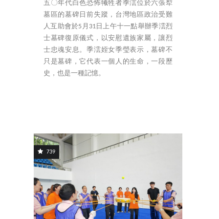
五〇年代白色恐怖犧牲者季澐位於六張犁
墓區的墓碑日前失蹤，台灣地區政治受難
人互助會於5月31日上午十一點舉辦季澐烈
士墓碑復原儀式，以安慰遺族家屬，讓烈
士忠魂安息。季澐姪女季瑩表示，墓碑不
只是墓碑，它代表一個人的生命，一段歷
史，也是一種記憶。
739