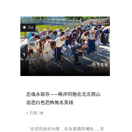
315
忠魂永留存——兩岸同胞在北京西山
追思白色恐怖無名英雄
1 月前 /
0
「你是民族的光榮，你為愛國而犧牲……安