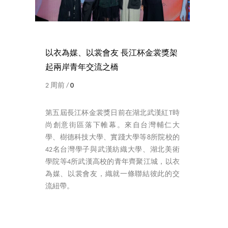
以衣為媒、以裳會友 長江杯金裳獎架
起兩岸青年交流之橋
2 周前 /
0
第五屆長江杯金裳獎日前在湖北武漢紅T時
尚創意街區落下帷幕。來自台灣輔仁大
學、樹德科技大學、實踐大學等8所院校的
42名台灣學子與武漢紡織大學、湖北美術
學院等4所武漢高校的青年齊聚江城，以衣
為媒、以裳會友，織就一條聯結彼此的交
流紐帶。