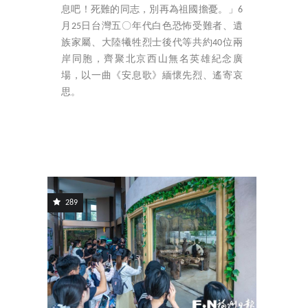
息吧！死難的同志，別再為祖國擔憂。」6
月25日台灣五〇年代白色恐怖受難者、遺
族家屬、大陸犧牲烈士後代等共約40位兩
岸同胞，齊聚北京西山無名英雄紀念廣
場，以一曲《安息歌》緬懷先烈、遙寄哀
思。
289