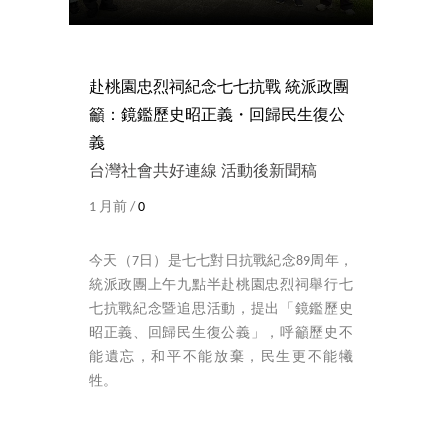
赴桃園忠烈祠紀念七七抗戰 統派政團
籲：鏡鑑歷史昭正義・回歸民生復公
義
台灣社會共好連線 活動後新聞稿
1 月前 /
0
今天（7日）是七七對日抗戰紀念89周年，
統派政團上午九點半赴桃園忠烈祠舉行七
七抗戰紀念暨追思活動，提出「鏡鑑歷史
昭正義、回歸民生復公義」，呼籲歷史不
能遺忘，和平不能放棄，民生更不能犧
牲。