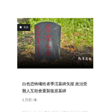
616
白色恐怖犧牲者季澐墓碑失蹤 政治受
難人互助會重製復原墓碑
2 月前 /
0