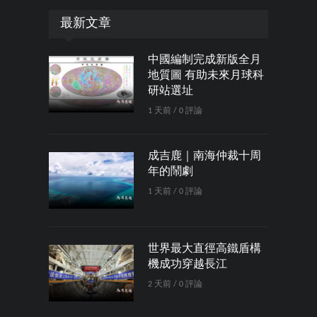
最新文章
中國編制完成新版全月
地質圖 有助未來月球科
研站選址
1 天前 / 0 評論
成吉鹿｜南海仲裁十周
年的鬧劇
1 天前 / 0 評論
世界最大直徑高鐵盾構
機成功穿越長江
2 天前 / 0 評論