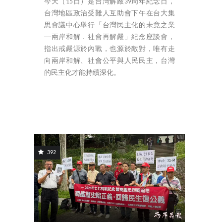
今天（15日）是台灣解嚴39周年紀念日，
台灣地區政治受難人互助會下午在台大集
思會議中心舉行「台灣民主化的未竟之業
──兩岸和解．社會再解嚴」紀念座談會，
指出戒嚴源於內戰，也源於敵對，唯有走
向兩岸和解、社會公平與人民民主，台灣
的民主化才能持續深化。
392