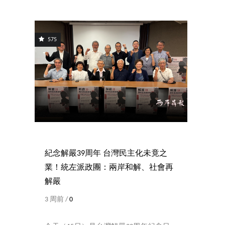
575
紀念解嚴39周年 台灣民主化未竟之
業！統左派政團：兩岸和解、社會再
解嚴
3 周前 /
0