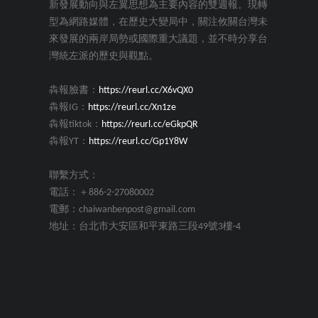
新發展動向與左翼思想為主要內容的雙週報。現轉
型為網路媒體，在歷史大變局中，關注攸關台灣未
來發展的兩岸局勢或國際重大議題，並不時分享台
灣統左派的歷史與觀點。
犇報臉書：
https://reurl.cc/X6vQX0
犇報IG：
https://reurl.cc/Xn1ze
犇報tiktok：
https://reurl.cc/eGkpQR
犇報YT：
https://reurl.cc/Gp1Y8W
聯繫方式：
電話：＋886-2-27080002
電郵：chaiwanbenpost@gmail.com
地址：台北市大安區和平東路三段49號3樓-4