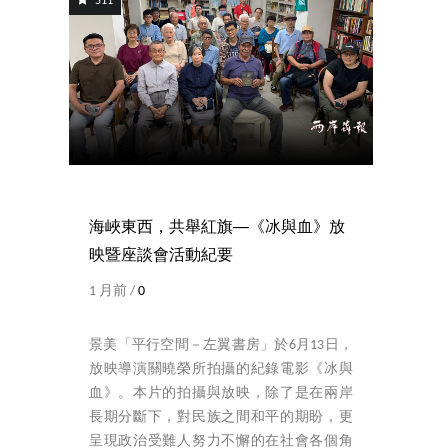
511
海峽東西，共舉紅旗──《冰與血》放
映暨座談會活動紀要
1 月前 /
0
景美「平行空間－左翼書房」於6月13日，
放映導演關曉榮所拍攝的紀錄電影《冰與
血》。本片的拍攝與放映，除了是在兩岸
長期分斷下，對民族之間和平的期盼，更
呈現政治受難人努力不懈的在社會各個角