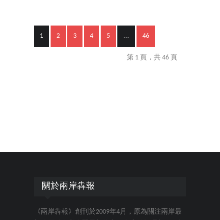
1
2
3
4
5
...
46
第 1 頁，共 46 頁
關於兩岸犇報
《兩岸犇報》創刊於2009年4月，原為關注兩岸最