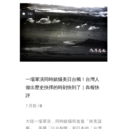
742
一場軍演同時鎮懾美日台獨！台灣人
做出歷史抉擇的時刻快到了｜犇報快
評
7 月前 /
0
大陸一場軍演，同時鎮懾民進黨「倚美謀
獨」、美國「以台制華」和日本的「台灣