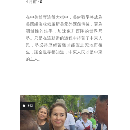
4 月前 /
0
在中美博弈這盤大棋中，美伊戰爭將成為
美國繼沒收俄羅斯美元外匯儲備後，更為
關鍵性的錯手，加速東升西降的世界局
勢。只是在這動盪的過程中得苦了中東人
民，勢必得歷經苦難才能置之死地而後
生，讓全世界都知道，中東人民才是中東
的主人。
843