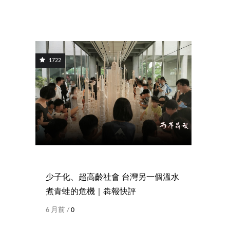
1722
少子化、超高齡社會 台灣另一個溫水
煮青蛙的危機｜犇報快評
6 月前 /
0