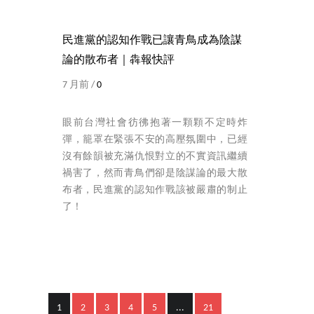
民進黨的認知作戰已讓青鳥成為陰謀
論的散布者｜犇報快評
7 月前 /
0
眼前台灣社會彷彿抱著一顆顆不定時炸
彈，籠罩在緊張不安的高壓氛圍中，已經
沒有餘韻被充滿仇恨對立的不實資訊繼續
禍害了，然而青鳥們卻是陰謀論的最大散
布者，民進黨的認知作戰該被嚴肅的制止
了！
1
2
3
4
5
...
21