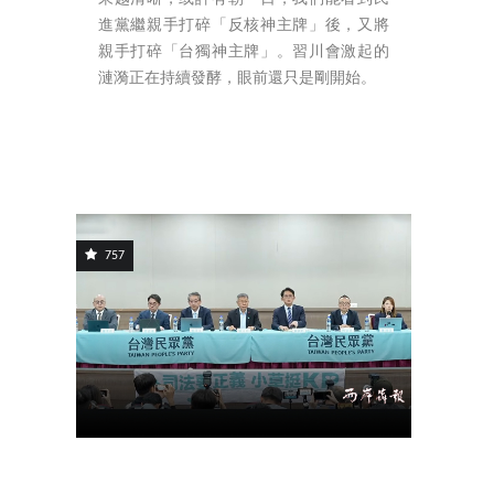
進黨繼親手打碎「反核神主牌」後，又將
親手打碎「台獨神主牌」。習川會激起的
漣漪正在持續發酵，眼前還只是剛開始。
757