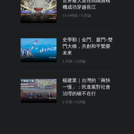
世界最大直徑高鐵盾構
機成功穿越長江
13 小時前 / 0 評論
史學勤｜金門、廈門─雙
門大橋，共創和平繁榮
未來
1 天前 / 0 評論
楊建業｜台灣的「兩快
一慢」：民進黨對社會
治理的確不在行
2 天前 / 0 評論