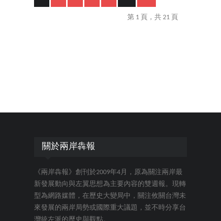
第 1 頁，共 21 頁
關於兩岸犇報
《兩岸犇報》創刊於2009年4月，原為關注兩岸最
新發展動向與左翼思想為主要內容的雙週報。現轉
型為網路媒體，在歷史大變局中，關注攸關台灣未
來發展的兩岸局勢或國際重大議題，並不時分享台
灣統左派的歷史與觀點。