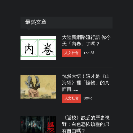
最熱文章
大陸新網路流行語 你今
天「內卷」了嗎？
人文社會
177168
恍然大悟！這才是《山
海經》裡「怪物」的真
面目……
人文社會
30946
《返校》缺乏的歷史視
野：白色恐怖鎮壓的只
有自由嗎？