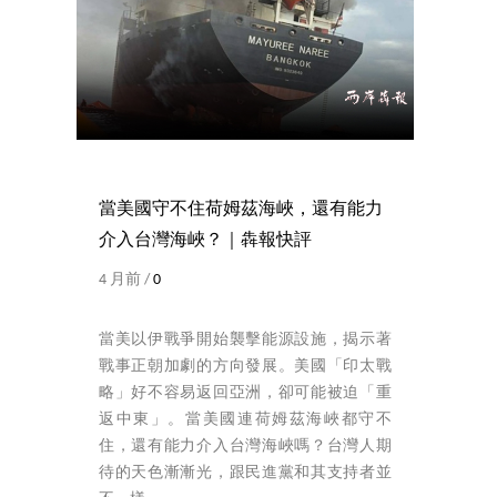
當美國守不住荷姆茲海峽，還有能力
介入台灣海峽？｜犇報快評
4 月前 /
0
當美以伊戰爭開始襲擊能源設施，揭示著
戰事正朝加劇的方向發展。美國「印太戰
略」好不容易返回亞洲，卻可能被迫「重
返中東」。當美國連荷姆茲海峽都守不
住，還有能力介入台灣海峽嗎？台灣人期
待的天色漸漸光，跟民進黨和其支持者並