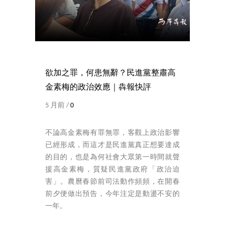
欲加之罪，何患無辭？民進黨整肅高
金素梅的政治效應｜犇報快評
5 月前 /
0
不論高金素梅有罪無罪，客觀上政治影響
已經形成，而這才是民進黨真正想要達成
的目的，也是為何社會大眾第一時間就聲
援高金素梅，質疑民進黨政府「政治迫
害」。農曆春節前司法動作頻頻，在開春
前夕便做出預告，今年注定是動盪不安的
一年。